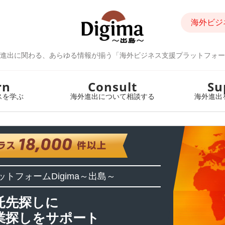
海外ビジ
進出に関わる、あらゆる情報が揃う「海外ビジネス支援プラットフォー
rn
Consult
Su
スを学ぶ
海外進出について相談する
海外進出
ットフォーム
Digima～出島～
託先探しに
業探しをサポート