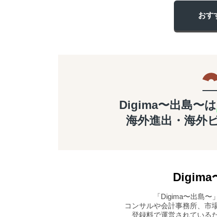
おす
Digima〜出島〜は
海外進出・海外
Digima
「Digima〜出
コンサルや会計事務所、市
登録料で運営されている