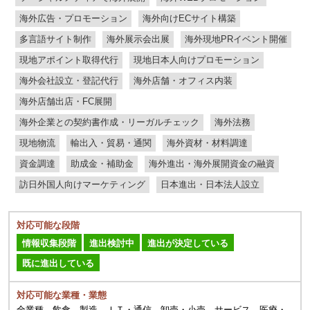
海外広告・プロモーション
海外向けECサイト構築
多言語サイト制作
海外展示会出展
海外現地PRイベント開催
現地アポイント取得代行
現地日本人向けプロモーション
海外会社設立・登記代行
海外店舗・オフィス内装
海外店舗出店・FC展開
海外企業との契約書作成・リーガルチェック
海外法務
現地物流
輸出入・貿易・通関
海外資材・材料調達
資金調達
助成金・補助金
海外進出・海外展開資金の融資
訪日外国人向けマーケティング
日本進出・日本法人設立
対応可能な段階
情報収集段階
進出検討中
進出が決定している
既に進出している
対応可能な業種・業態
全業種、飲食、製造、ＩＴ・通信、卸売・小売、サービス、医療・