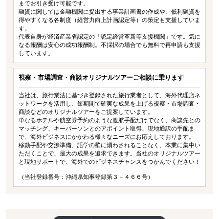
までお引き受け可能です。
融資に関しては金融機関に提出する事業計画書の作成や、低利融資を
得やすくなる各制度（経営力向上計画認定等）の策定も支援していま
す。
代表自身が経済産業省認定の「認定経営革新等支援機関」です。気に
なる報酬は安心の成功報酬制。不採択の場合でも無料で再申請も支援
しています。
視察・市場調査・商談オリジナルツアーご相談に乗ります
当社は、旅行業法に基づき登録された旅行業者として、海外代理店ネ
ットワークを活用し、短期間で確実な成果を上げる視察・市場調査・
商談などのオリジナルツアーをご提案しています。
単なるホテルや航空券予約のような渡航手配だけでなく、商談先との
マッチング、キーパーソンとのアポイント取得、現地通訳の手配ま
で、海外ビジネスにかかわる様々なニーズにお応えしております。
移動手配や交渉準備、語学の壁に煩わされることなく、本業に集中い
ただくことで、最大の成果を追求できます。当社のオリジナルツアー
と現地サポートで、海外でのビジネスチャンスをつかんでください！
（当社登録番号：沖縄県知事登録第３－４６６号）