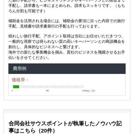
た旅行手配から、ビジネスマッチングやキーパーソンとの面会まで
手配し、請求書も一本にまとめられ、請求もスッキリです。（もち
ろん分割も可能です）
補助金を活用される場合には、補助金の要項に沿った内容での旅行
手配、見積書や請求書発行の手配も行っております。
煩わしい旅行手配、アポイント取得は当社にお任せいただきつつ、
一般的な視察では得られない質の高いキーパーソンとの商談機会を
創出し、具体的なビジネスへと繋げます。
海外での新たな事業機会を掴み、貴社のビジネスを飛躍させるお手
伝いをさせてください。
費用例
価格帯：
0
500
1,000
単位：万円
合同会社サウスポイントが執筆したノウハウ記
事はこちら（20件）