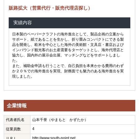
販路拡大（営業代行・販売代理店探し）
実績内容
日本製のペーパークラフトの海外進出として、製品企画の立案から
サポート、紙であることを生かし、折り畳みコンパクトにできる製
品を開発し、欧米を中心とした海外の美術館・文具店・書店および
インバウンド観光客のお土産需要をターゲットとし、海外代理店と
協力し、国内外の展示会出展、マッチングなどをサポートしまし
た。
また、補助金申請も行うことで、自己負担を本来かかる費用のわず
か２０％での海外進出を実現、財務面でも魅力のある海外進出を実
現しました。
企業情報
代表者氏名
山本千誉（やまもと かずたか）
4
従業員数
http://www.south-point.net
ＵＲＬ