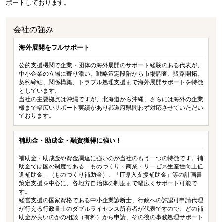
ポートしております。
会社の強み
海外展開をフルサポート
公的支援機関で企業・団体の海外展開のサポート経験のある代表が、
中小企業の立場に寄り添い、戦略策定段階から市場調査、販路開拓、
契約締結、関係構築、トラブル処理支援まで海外展開サポートを特徴
としています。
当社の主要拠点は沖縄ですが、北海道から沖縄、さらには海外の企業
様まで幅広いサポート実績があり都道府県問わず対応させていただい
ております。
補助金・助成金・融資獲得に強い！
補助金・助成金や資金調達に強いのが当社のもう一つの特徴です。補
助金では国の制度である「ものづくり・商業・サービス生産性向上促
進補助金」（ものづくり補助金）、「IT導入支援補助金」等の計画書
策定支援を中心に、各地方自治体の制度まで幅広くサポート可能で
す。
経営支援の国家資格である中小企業診断士、行政への許認可申請代理
が行える行政書士のダブルライセンス所有者が代表ですので、どの補
助金が良いのかの相談（有料）から申請、その後の事務処理サポート