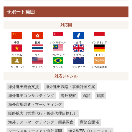
サポート範囲
対応国
中国
香港
シンガポール
台湾
インドネシア
ベトナム
タイ
マレーシア
イギリス
ドイツ
ヨーロッパ
アメリカ
ブラジル
その他英語圏
オセアニア
対応ジャンル
海外進出総合支援
海外進出戦略・事業計画立案
海外進出コンサルティング
海外視察
通訳
翻訳
海外市場調査・マーケティング
販路拡大（営業代行・販売代理店探し）
海外テストマーケティング・簡易調査
商談会開催
ソーシャルメディアで海外展開
海外WEBプロモーション