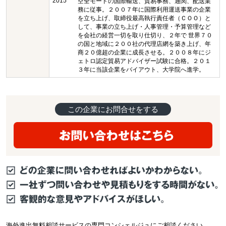
2015
空全モードの国際輸送、貿易事務、通関、配送業
務に従事。２００７年に国際利用運送事業の企業
を立ち上げ、取締役最高執行責任者（ＣＯＯ）と
して、事業の立ち上げ・人事管理・予算管理など
を会社の経営一切を取り仕切り、２年で 世界７０
の国と地域に２００社の代理店網を築き上げ、年
商２０億超の企業に成長させる。２００８年にジ
ェトロ認定貿易アドバイザー試験に合格。２０１
３年に当該企業をバイアウト、大学院へ進学。
この企業にお問合せをする
海外進出無料相談サービスの専門コンシェルジュにご相談ください。