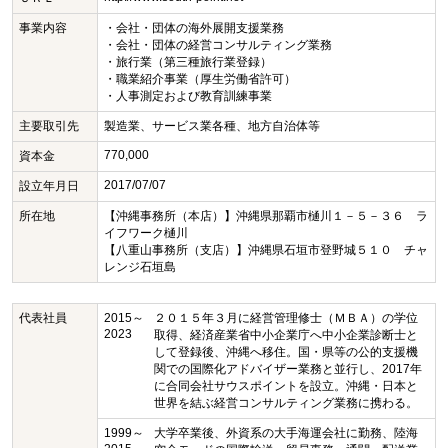
事業内容
・会社・団体の海外展開支援業務
・会社・団体の経営コンサルティング業務
・旅行業（第三種旅行業登録）
・職業紹介事業（厚生労働省許可）
・人事測定および教育訓練事業
主要取引先
製造業、サービス業各種、地方自治体等
770,000
資本金
2017/07/07
設立年月日
所在地
【沖縄事務所（本店）】沖縄県那覇市樋川１－５－３６ ラ
イフワーク樋川
【八重山事務所（支店）】沖縄県石垣市登野城５１０ チャ
レンジ石垣島
代表社員
2015～
２０１５年３月に経営管理修士（ＭＢＡ）の学位
2023
取得、経済産業省中小企業庁へ中小企業診断士と
して登録後、沖縄へ移住。国・県等の公的支援機
関での国際化アドバイザー業務と並行し、2017年
に合同会社サウスポイントを設立。沖縄・日本と
世界を結ぶ経営コンサルティング業務に携わる。
1999～
大学卒業後、外資系の大手海運会社に勤務、陸海