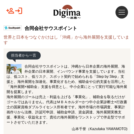
合同会社サウスポイント
世界と日本をつなぐかけはし「沖縄」から海外展開を支援していま
す
担当者から一言
合同会社サウスポイントは、沖縄から日本企業の海外展開、海
外企業の日本展開、インバウンド事業を支援しています。当社
は、低コスト、低リスク、スポット契約で始められる「Step by Step」支
援と、海外展開を加速化、事業化するため、補助金や公的支援を活用した
「海外展開×補助金」支援を得意とし、中小企業にとって実行可能な海外展
開を提案します。
海外展開のゴールは売上・利益を上げる「事業化」、補助金を取るだけが
ゴールではありません。代表はＭＢＡホルダーかつ中小企業診断士×行政書
士の国家資格ダブルライセンス所有者です。海外市場の市場調査、事業計
画作りから法務、許認可申請、補助金申請、資金調達、海外展開実務支
援、事業化・収益化まで、貴社の海外展開をワンストップで伴走型でサポ
ートさせていただきます。
山本千誉（Kazutaka YAMAMOTO)