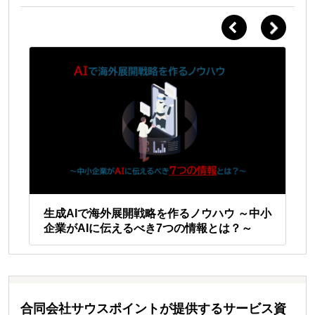
か
新
ス
生成AIで海外展開戦略を作るノウハウ ～中小
「
企業がAIに伝えるべき7つの情報とは？～
か
合同会社サウスポイントが提供するサービス資