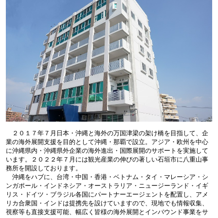
２０１７年７月日本・沖縄と海外の万国津梁の架け橋を目指して、企
業の海外展開支援を目的として沖縄・那覇で設立。アジア・欧州を中心
に沖縄県内・沖縄県外企業の海外進出・国際展開のサポートを実施して
います。２０２２年７月には観光産業の伸びの著しい石垣市に八重山事
務所を開設しております。
沖縄をハブに、台湾・中国・香港・ベトナム・タイ・マレーシア・シ
ンガポール・インドネシア・オーストラリア・ニュージーランド・イギ
リス・ドイツ・ブラジル各国にパートナーエージェントを配置し、アメ
リカ合衆国・インドは提携先を設けていますので、現地でも情報収集、
視察等も直接支援可能、幅広く皆様の海外展開とインバウンド事業をサ