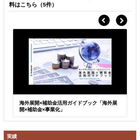
料はこちら（5件）
ドと
海外展開×補助金活用ガイドブック「海外展
イ
開×補助金×事業化」
ン
実績