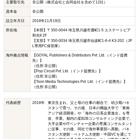
主要取引先
非公開（株式会社と合同会社を含めて12社）
資本金
非公開
設立年月日
2018年11月19日
所在地
【本部】〒350-0044 埼玉県川越市通町1-5 エステートピア
和光II 2F
【支部】〒350-0034 埼玉県川越市仙波町1-6-4 K3-202（JP
L専用FC保管庫）
海外拠点情報
【GOYAL Publishers & Distributors Pvt. Ltd.（インド提携
先）】
（住所:非公開）
【Pop Circuit Pvt. Ltd.（インド提携先）】
（住所:非公開）
【Toon Media Technologies Pvt. Ltd.（インド提携先）】
（住所:非公開）
代表経歴
2018年
東京生まれ、父と母の仕事の都合で、幼少期パキ
スタンで育つ。その後、日本の獨協大学で「東南
アジア経済開発」や「海外の日系企業進出」を専
攻、卒業。都内の某B2Bコンサルティング企業で、
大手企業やITベンチャー企業の専属コンサルタント
に従事。その後、同社で海外事業部へ異動。パキ
スタン大使館・ベトナム大使館・中国VCを通じて