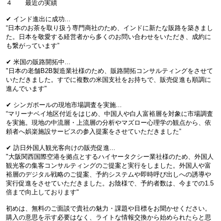
４ 最近の実績
✔︎ インド進出に成功...
“日本のお茶を取り扱う専門商社のため、インドに新たな販路を築きまし
た。日本を敬愛する経営者から多くのお問い合わせをいただき、成約に
も繋がっています”
✔︎ 米国の販路開拓中...
"日本の老舗B2B製造業社様のため、販路開拓コンサルティングをさせて
いただきました。すでに複数の米国支社をお持ちで、販売促進も順調に
進んでいます"
✔︎ シンガポールの現地市場調査を実施...
“マリーナベイ地区付近をはじめ、中国人や白人富裕層を対象に市場調査
を実施​。現地の中流層・上流層の分析やマズロー心理学の観点から、依
頼者へ娯楽施設サービスの参入提案をさせていただきました”
✔︎ 訪日外国人観光客向けの販売促進...
"大阪関西国際空港を拠点とするハイヤータクシー業社様のため、外国人
観光客の集客コンサルティングのご提案と実行をしました。外国人や富
裕層のデジタル戦略のご提案、予約システムや即時呼び出しへの誘導や
実行促進をさせていただきました。お陰様で、予約者数は、今までの1.5
倍まで向上しております"
初めは、無料のご面談で貴社の魅力・課題や目標をお聞かせください。
購入の意思を示す必要はなく、ライトな情報交換から始められたらと思