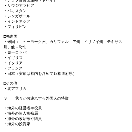
・アラブ首長国連邦（ドバイ）
・サウジアラビア
・パキスタン
・シンガポール
・インドネシア
・フィリピン
□先進国
・米国（ニューヨーク州、カリフォルニア州、イリノイ州、テキサス
州、他＋6州）
・ヨーロッパ
・イギリス
・イタリア
・フランス
・日本（実績は都内を含めて12都道府県）
□その他
・北アフリカ
３ 我々がお連れする外国人の特徴
・海外の経営者や役員
・海外の個人富裕層
・海外の政治家や議員
・海外の投資家