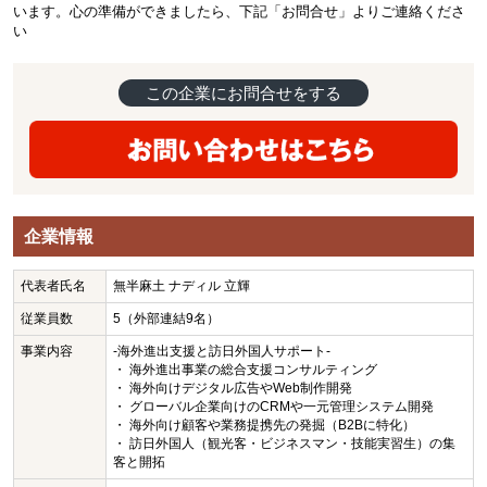
います。心の準備ができましたら、下記「お問合せ」よりご連絡くださ
い
この企業にお問合せをする
企業情報
代表者氏名
無半麻土 ナディル 立輝
従業員数
5（外部連結9名）
事業内容
-海外進出支援と訪日外国人サポート-
・ 海外進出事業の総合支援コンサルティング
・ 海外向けデジタル広告やWeb制作開発
・ グローバル企業向けのCRMや一元管理システム開発
・ 海外向け顧客や業務提携先の発掘（B2Bに特化）
・ 訪日外国人（観光客・ビジネスマン・技能実習生）の集
客と開拓