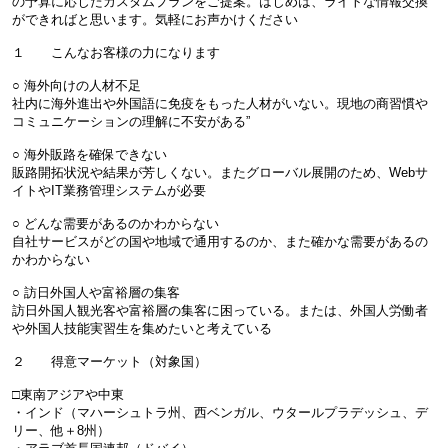
の予算に応じたカスタムプランをご提案。はじめは、ライトな情報交換
ができればと思います。気軽にお声かけください
１ こんなお客様の力になります
○ 海外向けの人材不足
社内に海外進出や外国語に免疫をもった人材がいない。現地の商習慣や
コミュニケーションの理解に不安がある”
○ 海外販路を確保できない
販路開拓状況や結果が芳しくない。またグローバル展開のため、Webサ
イトやIT業務管理システムが必要
○ どんな需要があるのかわからない
自社サービスがどの国や地域で通用するのか、また確かな需要があるの
かわからない
○ 訪日外国人や富裕層の集客
訪日外国人観光客や富裕層の集客に困っている。または、外国人労働者
や外国人技能実習生を集めたいと考えている
２ 得意マーケット（対象国）
□東南アジアや中東
・インド（マハーシュトラ州、西ベンガル、ウタールプラデッシュ、デ
リー、他＋8州）