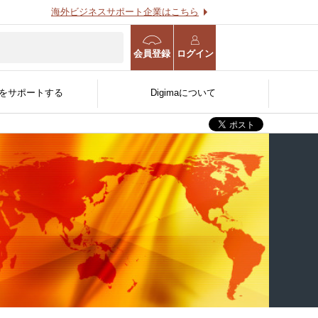
海外ビジネスサポート企業はこちら
会員登録
ログイン
をサポートする
Digimaについて
海外進出WEB診断
海外事業計画策定支援サー
用する
O
る
官公庁/公的機関/金融機関
ビス
人〜
向け