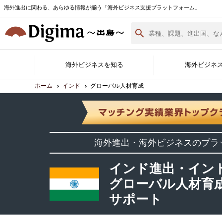
海外進出に関わる、あらゆる情報が揃う「海外ビジネス支援プラットフォーム」
海外ビジネスを知る
海外ビジネ
ホーム
インド
グローバル人材育成
Digima Library
無料相談窓口
サポート企業一覧
各国の最新情報
海外ビジネスノウハウ
海外イベント実績紹介
サポート企業ができること
Digimaとは
サポート企業の登録・詳細
海外進出白書
海外進出・海外ビジネスのプラ
資料ダウンロード
（最新版）
インド進出・イン
グローバル人材育
サポート