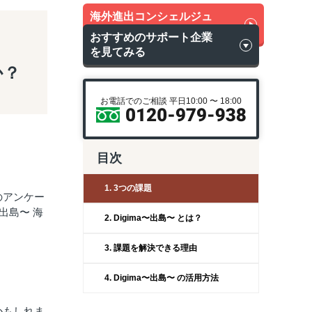
海外進出コンシェルジュ
に無料相談
おすすめのサポート企業
を見てみる
か？
お電話でのご相談 平日10:00 〜 18:00
目次
1. 3つの課題
のアンケー
出島〜 海
2. Digima〜出島〜 とは？
3. 課題を解決できる理由
4. Digima〜出島〜 の活用方法
かもしれま