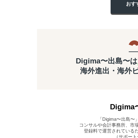
おす
Digima〜出島〜は
海外進出・海外
Digima
「Digima〜出
コンサルや会計事務所、市
登録料で運営されている
（サポート