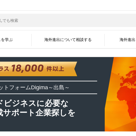
スを学ぶ
海外進出について相談する
海外進出
サポートジャンル
現地企業と繋がる
グローバル人材を採
海外ビジネスコラム
海外ビジネスセミナー
海外進出事例
海外進出企業
資料掲載について
メディア掲載実績
無料会員登録
広告掲載について
よくある質問
海外ビジネスEXP
展示会に出展す
運営会社
ットフォーム
Digima～出島～
開国アポイントメント
開国エンジン〜縁
インタビュー
ドビジネスに必要な
成サポート企業探しを