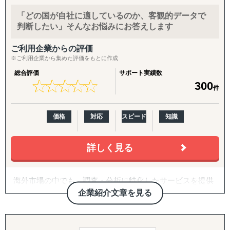
ションを提供しています。
『INTERForce｜海外進出伴走サポート』
↳ 海外事業を貴社の海外事業担当者として伴走
「どの国が自社に適しているのか、客観的データで
私たちは、お客様の海外事業の成功を最優先に考え、貴社
判断したい」そんなお悩みにお答えします
のパートナーおよびプロジェクトコーディネーターとし
『LocaForce（ロカフォース）海外販路開拓 現地支援サー
て、貴社海外事業の発展に貢献いたします。
ビス』
ご利用企業からの評価
※ご利用企業から集めた評価をもとに作成
↳ 海外営業支援TEAMによる現地営業の即戦力化
総合評価
サポート実績数
『LocaResearch（ロカリサーチ）海外進出 市場調査サー
★
★
★
★
★
★
★
★
★
★
300
件
ビス』
↳「どの国で売るか」から「誰に売るか」まで、意思決定
素材を収集する。
価格
対応
スピード
知識
『セカイキョテン｜海外会社設立サポート』
詳しく見る
↳ 現地法人・オフショア法人の設立、登記、銀行口座開設
までをワンストップで代行
海外市場の中でも、調査・分析に特化したサービスを提供
『ビザスル｜海外ビザ取得サポート』
しております。
企業紹介文章を見る
↳ 就労ビザ・長期滞在ビザなど、進出・移住に必要なビザ
取得を現地連携でサポート
たとえば、市場の調査・分析に関しては、外部環境の影響
を推測するPEST分析や、ビジネスモデルの仮説検証など
------------------------------------