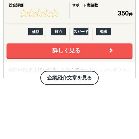
び、直接材＆間接材の調達コスト削減
て共に動く「実務／営業／マーケティング支援」、さらに
総合評価
サポート実績数
は現地アーティストと連携したユニークなマーケティング
★
★
★
★
★
★
★
★
★
★
350
件
施策なども行っております。
価格
対応
スピード
知識
詳しく見る
ASEAN進出支援に特化した独立系コンサルティングファー
ム（法人設立、会計・税務、企業買収、AI開発等）
企業紹介文章を見る
2025年7月1日：海外進出時の商品調査決定版をリリース！
東南アジア各国への事業進出は予想以上に手ごわい？
DCCグループは東南アジア事業進出における最も役に立つ
存在であり続けます。
進出時の資本構成、事業ライセンスの取得、銀行取引、事
業拡大（M&Aや販売支援）、税務対策など一筋縄でいかな
いのが東南アジア諸国への進出実務です。