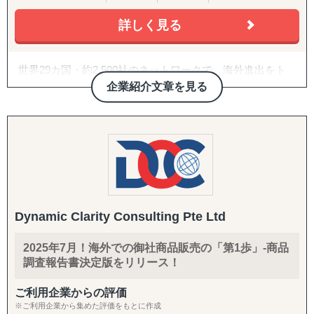
・B2B領域（商社/卸売/製造/自動車/物流/化学/建設/テクノ
ロジー）、B2C領域（小売/パーソナルケア/ヘルスケア/食
詳しく見る
B2C/プロモーション：
品/店舗サービス/エンターテイメントなど）で、3,000件以
Amazon広告運用・コンテンツ強化・商品数拡大、インフ
上の豊富なプロジェクト実績を有する
ルエンサーマーケ、クラウドファンディング、SNS運用代
世界29カ国・約2,500社のネットワークで、海外進出をト
行（Instagram・TikTok等）、Google広告・メディアアプロ
＜主要サービスメニュー＞
ータルサポート
企業紹介文章を見る
ーチ
① 初期投資を抑えつつ、海外取引拡大を通した円安メリッ
トの最大化を目的とする、デジタルマーケティングを活用
COUXU株式会社は、海外企業に向けた日本商品の調達支
バックオフィス・現地体制：
した海外潜在顧客発掘、および、海外販路開拓支援
援と、日本企業の海外進出支援を行っています。 世界29カ
法人設立支援、設立後の会社運営（経理・税務等）、現地
② 現地市場で不足する機能を補完し、海外事業の立ち上げ
国・約2,500社の海外顧客ネットワークを保有しており、彼
人材の採用、カスタマーサポート体制構築、商品パッケー
＆立て直しを伴走型で支援するプロフェッショナル人材派
らから毎月届く100〜200件もの「調達依頼」を基にビジネ
ジデザイン
遣
スを展開しています。
③ アジア圏での「デジタル」ビジネス事業機会の抽出＆評
価、戦略構築から事業立ち上げまでの海外事業デジタルト
■ マッチングプラットフォーム『セカイコネクト』
Dynamic Clarity Consulting Pte Ltd
ランスフォーメーションに係るトータルサポート
海外企業が「今、欲しがっている商品情報」を受け取り、
④ 市場環境変動に即した手触り感あるインサイトを抽出す
その企業へダイレクトに提案ができるサービスです。
2025年7月！海外での御社商品販売の「第1歩」-商品
る海外市場調査＆参入戦略構築
調査報告書決定版をリリース！
⑤ アジア特有の中小案件M&A案件発掘から交渉/実行/PMI
■ 現場に入り込むハンズオン支援
までをカバーする海外M&A一気通貫支援
プラットフォーム運営に加え、海外ビジネスを自走するた
ご利用企業からの評価
⑥ 既存サプライチェーン体制の分析/評価/最適化、およ
めの「教育プログラム」や、貴社の海外事業部の一員とし
※ご利用企業から集めた評価をもとに作成