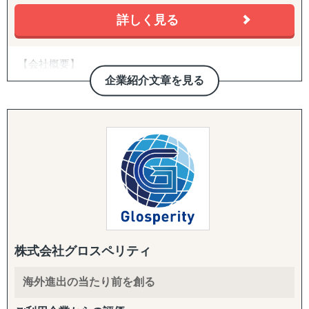
などいったお悩みを抱えています。こういったお悩みの企
『販路構築チーム』
業のご担当者は、ぜひ一度、アクシアマーケティングにご
詳しく見る
目的：海外現地で最適なパートナーとの取引を創出する
連絡ください。
↳ 商談向け資料制作
↳ 企業リストアップ
【会社概要】
東南アジアや中国、韓国、インドをはじめ、北米や欧州と
↳ アポイント取得
いった幅広い国・地域での調査実績があり、調査・分析に
企業紹介文章を見る
↳ 商談創出・交渉サポート
■私たちレインは、世界40カ国以上にわたり構築された専
特化している弊社が、貴社の海外事業の成功に向けて、伴
↳ 契約サポート
門家とのネットワークで、様々な日本
走支援させていただきます。
企業のグローバルな展望に基づいた海外進出の支援をし
『体制構築チーム』
ています。
【主要サービスメニュー】
目的：海外現地で活動するために必要な土台をつくる
市場調査
↳ 会社設立（登記・銀行口座）
■レイン独自のネットワークは現地語・日本語を解する多
競合分析
↳ ビザ申請サポート
数の専門調査員や、様々な専門領域を
アライアンス支援
↳ 不動産探索（オフィス・倉庫・店舗・住居）
持つ大学教授陣、また、現地の内情に精通した各国の調
↳ 店舗開業パッケージ（許認可・内装・採用・集客）
査会社などから構成されます。
【よくご相談いただく内容】
↳ 人材採用支援（現地スタッフ採用）
「どの国・地域に参入すべきかわからない」
■カバーする地域は東アジア、東南アジア、南アジア、中
「進出に踏み切れる客観的データがない」
株式会社グロスペリティ
------------------------------------
東、欧州、アフリカ、北米、中南米
「海外進出がはじめてだから落とし穴が多そうで困ってい
及び、世界各地における効果的な調査とその分析によ
る」
海外進出の当たり前を創る
り、現地の最新状況をつぶさに把握する
「市場規模や成長性を正確に把握できていない」
ことが可能です。
「公開情報が少ないニッチな市場を細かい粒度で分析した