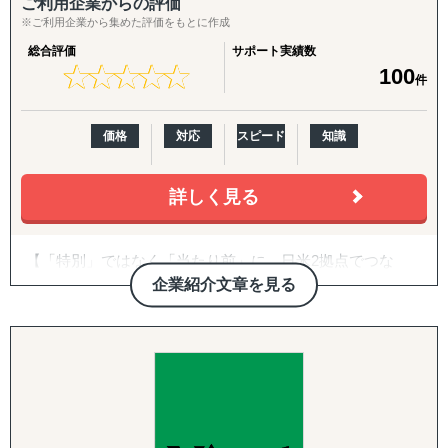
ご利用企業からの評価
い」
※ご利用企業から集めた評価をもとに作成
■レインは現地のリサーチだけでなく、海外視察のプラニ
「現地の消費者ニーズや嗜好が理解できない」
総合評価
サポート実績数
ングからビジネスパートナーの発掘、
「競合他社の動向や市場内でのポジショニング戦略が定ま
★
★
★
★
★
★
★
★
★
★
100
件
商談のコーディネートもサポート。海外進出においてあ
らない」
らゆる局面のニーズに対応した包括的な
「法規制、税制、輸入関税などの複雑な規制を把握するの
ソリューションを提供しています。
が難しい」
価格
対応
スピード
知識
「効果的なマーケティング戦略や販売チャネルを見つけ出
せない」
「現地でのビジネスパートナー探しや信頼できるサプライ
詳しく見る
【レインの特徴】
ヤーの選定が困難」
「その地域特有の慣習、文化を把握できていない」
①『日本からの視点と世界のトレンドの交差点から最新情
【「特別」ではなく「当たり前」に。日米2拠点でつな
など
報を提供』
ぐ、伴走型の海外進出支援】
企業紹介文章を見る
①市場調査
>>> 世界40カ国のネットワークで国内・海外の視点か
株式会社グロスペリティは、**「海外進出の成功を"特
進出を考えている市場をマクロ的視点、ミクロ的視点から
ら最新の調査・分析を実施します。
別"ではなく"当たり前"にする」**ことをミッションに掲
調査・分析いたします。
げ、日本企業の海外展開を構想段階から実行・継続フェー
潜在ニーズやトレンド、製品・サービスの適合性など、多
ズまで一気通貫で支援する海外ビジネス支援会社です。福
岐にわたる範囲に対応しております。
②『複数カ国の調査・コーディネーションを同時に実施可
岡本社・東京オフィスに加え、米国ロサンゼルスに現地法
「どういった情報があれば、適切な事業判断が下せるの
能』
人、オレゴンとLAに物流・在庫拠点を有し、日本側の戦略
か」といった姿勢を徹底しており、適切な情報を漏れなく