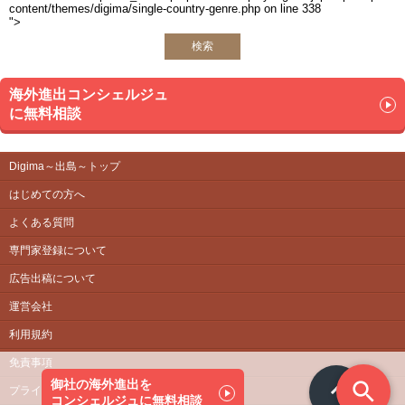
content/themes/digima/single-country-genre.php on line
338
ASEAN M&A”独占”「売」案件の情報提供
">
M&A Daily News運営
検索
■法人設立・会計サービス（シンガポール、ベトナム）
現地法人設立
海外進出コンシェルジュ
現地法人運営支援業務（記帳代行、税務、監査、給与計
に無料相談
算、銀行支払支援）
Digima～出島～トップ
はじめての方へ
よくある質問
専門家登録について
広告出稿について
運営会社
利用規約
免責事項
御社の海外進出を
プライバシーポリシー
コンシェルジュに無料相談