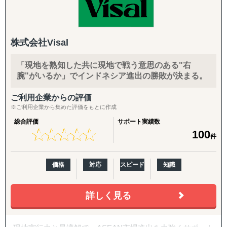
立案と米国現地での実行を、同じチームでシームレスにつ
提供することができます。
>>> 海外進出の様々な局面において、ワンストップサ
なぐ体制を強みとしています。
市場調査では、有識者へのヒアリングなど多くのサービス
ービスを効率的に提供します。
年間約50社、累計100社以上の日本企業の海外進出をご支
を展開しておりますが、貴社にとって適切な調査・分析を
援。食品・日用品・キッチン用品・伝統工芸品・スポーツ
ご提案させていただきます。
株式会社Visal
用品・機械部品・化粧品など、対応業界は10以上にわたり
「バイアスがかかった状態で判断してしまっていそう」と
③『大手調査会社・シンクタンクとの信頼と実績』
ます。「英語ができない」「輸出経験がない」中小企業の
いったお悩みを抱えるご担当者の方は、壁打ちからでも対
「現地を熟知した共に現地で戦う意思のある"右
最初の一歩から、本格的な売上拡大までを、日本語で安心
応できますので、まずはご相談ください。
腕"がいるか」でインドネシア進出の勝敗が決まる。
>>> 企業のバックエンドとして、あらゆるストラテジ
してご相談いただけます。
ーに対応してきた経験があります。
②競合調査
ご利用企業からの評価
【こんなお悩みをお持ちの企業さまへ】
「競合がなぜ成功・失敗したのかわからない」といったご
※ご利用企業から集めた評価をもとに作成
相談をよくいただきます。
総合評価
サポート実績数
④『徹底したフォローアップとスピーディーなバックアッ
・海外展開に興味はあるが、「どの国に・何を・どうやっ
弊社の競合調査では、競合の戦略を徹底的に解剖し、貴社
★
★
★
★
★
★
★
★
★
★
100
件
プ体制』
て」売るかの方向性が定まっていない
のマーケティング戦略の支援まで実施します。
・現地に売り込む営業リソース・ノウハウが社内にない
サービス内容としては、業界の第一線を走る方への一次取
>>> 様々なニーズにマッチした最適なソリューション
・自社に合うパートナー・代理店をどう探せばよいかわか
材などをご提供しております。
価格
対応
スピード
知識
で迅速にサポートします。
らない
また、他社が関わる分野の調査ということもあり、匿名性
・Amazon USや越境ECに出したいが、出品・運用のノウ
や守秘義務も徹底遵守しています。そのため、クライアン
ハウがない
詳しく見る
トからも大変好評をいただいております。
・FDA登録の進め方や、現地物流の組み方に不安がある
【世界に広がるレイン独自のネットワーク】
・海外事業の戦略を相談できる相手が社内にいない
③アライアンス支援