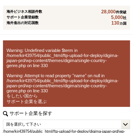
28,000
海外ビジネス相談件数
豊富な経験と現地での最先端の知識・情報・コネクション
件突破
5,000
サポート企業登録数
社
を元に、東南アジア圏に特化した経営コンサルティングサ
130
海外進出の対応国数
カ国
ービスを提供し、旬なクライアント企業の経営課題に全力
で取り組んで参ります。
提供サービス：
Warning
: Undefined variable $term in
■海外市場調査業務
/home/kir439754/public_html/ftp-upload-for-deploy/digima-
海外市場調査・進出戦略策定支援
japan-prd/wp-content/themes/digima/single-country-
販売代理店＆パートナー発掘 (B2B)
genre.php
on line
330
取引先信用調査 (シンガポール、ベトナム、インドネシ
Warning
: Attempt to read property "name" on null in
ア）
/home/kir439754/public_html/ftp-upload-for-deploy/digima-
japan-prd/wp-content/themes/digima/single-country-
genre.php
on line
330
をしたい国から
■経営コンサルティング（進出済企業様向け）
サポート企業を選ぶ
各種取引に伴う国際税務アドバイス・意見書
契約書Review（及び必要であればパートナー交渉業務）
サポート企業を探す
現地人事・労務コンサルティング
■M&Aアドバイザリー
/home/kir439754/public_html/ftp-upload-for-deploy/digima-japan-prd/wp-