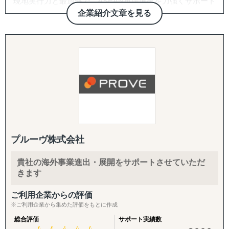
現地実行力と最適解で、ASEAN市場進出を力強くサポート
双方に適切なパートナーシップ構築であることをポリシー
する。
■日本と海外を熟知した専門家とのパートナーシップ
【サービス概要】
企業紹介文章を見る
としています。
株式会社Visal
数多くの企業と提携を結んでいる弊社が、貴社の適切なパ
レインとパートナーシップを結んでいる専門家は、現地の
グロスペリティの特長は、**市場調査・戦略策定から、EC
ートナーをご提案させていただきます。
言語と日本語、または英語を解し、
構築・B2B営業代行・パートナー開拓・規制対応・物流ま
海外進出をご検討されている企業さまに多くご依頼を受け
一般的なコンサルティング会社とは一線を画す、現場共動
日本企業を含む多くのグローバル企業との幅広いプロジェ
で、海外進出に必要な全工程をワンストップで提供する
ているサービスの1つです。
型の進出支援を提供します。
クト経験を持っており、日本国内
「一気通貫の支援体制」**にあります。情報提供にとどま
「はじめての国・地域」だからこそ、事業を成功させるに
と海外双方の視点からビジネスを熟知しています。
らず、現地ネットワークを活用して「実際に売れる状態」
は、協業することは重要な要素となってきます。
Visalはレポート提出だけではなく現地での実行、アドバイ
をつくるところまで、実行に踏み込んで伴走します。
自信をもって、提携企業様をご提案させていただきますの
スではなく共同推進で、企業様の現地事業を成功まで導く
で、ぜひ一度ご相談ください。
唯一の存在です。
■東南アジアすべての国にIT・経営学系等の教授陣とのネ
1. 海外営業代行（B2B）
ットワーク
ターゲットリストの作成から、オンライン・現地でのアプ
ローチ、商談同席・クロージング、取引仲介スキームによ
プルーヴ株式会社
■サービス概要
日本やアジアの大学教授陣との連携により、学術的な観点
る商流構築、継続的な取引先フォローまでを代行します。
株式会社Visalは、ASEAN地域、特にインドネシアを中心
を取り入れた専門知識のインプッ
「商談化」「販路開拓」という成果に直結する実行支援で
貴社の海外事業進出・展開をサポートさせていただ
としたビジネス展開を目指す企業に対し、現地調査、視
トだけでなく、様々な専門家・有識者の窓口として応用も
す。
きます
察、販路開拓、法規制対応、そして事業推進に至るまで、
できます。また、このようなネッ
現地特化型の実践的なサービスを提供しています。
トワークを活用し産学連携プロジェクトを企画することも
2. パートナー開拓支援
ご利用企業からの評価
当社が持つ強固な現地ネットワークと日本人プロジェクト
可能です。
海外展開の成否を分けるのは「正しいパートナーとの掛け
※ご利用企業から集めた評価をもとに作成
チームの専門知識を駆使し、机上の検討を超えた「現場実
合わせ」です。開拓戦略の策定、ターゲットリストの優先
総合評価
サポート実績数
行力」と「最短最適解」で、クライアント企業を成功へ導
度付け、アプローチ代行、契約・スキーム構築、そして開