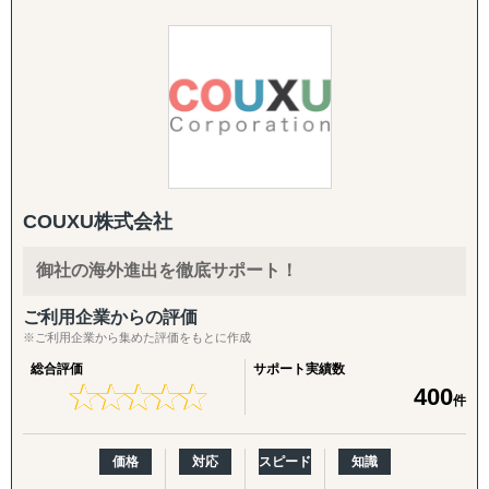
施策を柔軟に組み合わせてご提供します。
＜サービス特長＞
※その他の新興国・地域についてもご相談いただけます。
英語クリエイティブ：
・現地に根付いたローカルメンバーと日本人メンバーが協
英語HP／LP制作、展示会配布用チラシ（One Pager）、カ
働した伴走型ハンズオン支援、顧客ニーズに応じた柔軟な
タログ翻訳
現地対応が可能
■お問い合わせください。
・マッキンゼー/ボストンコンサルティンググループ/ゴー
ASEAN市場でのビジネス成功を目指す企業の強力なパート
FDA・規制対応の拡張：
ルドマンサックス/P&G/Google出身者が、グローバルノウ
ナーとして、Visalは確かな実行力でサポートします。
商品認証届（SKU追加）、登録工場の追加
ハウを提供
・コンサルティング事業と併行して、当社グループで展開
輸出・物流：
COUXU株式会社
する自社事業群（パーソナルケア/飲食業/ヘルスケア/卸売/
株式会社Visalと共に、ASEAN市場で新たな未来を切り拓
輸出入代行、最適な物流体制の構築、現地在庫セットアッ
教育など）の海外展開実績に基づく、実践的なアドバイス
きましょう。
プ、現地ロジスティクス構築
御社の海外進出を徹底サポート！
を提供
現地活動：
ご利用企業からの評価
＜支援スコープ＞
展示会出展支援（市場調査・参加・企業面談・ブース出展
※ご利用企業から集めた評価をもとに作成
・調査/戦略から、現地パートナー発掘、現地拠点/オペレ
代行）、商談会・ポップアップイベントの企画運用、商談
総合評価
サポート実績数
ーション構築、M&A、海外営業/顧客獲得、現地事業マネ
同行
★
★
★
★
★
★
★
★
★
★
400
件
ジメントまで、一気通貫で支援
・グローバル企業から中堅/中小/スタートアップ企業ま
B2B深耕：
で、企業規模を問わずに多様な海外進出ニーズに応じたソ
新規アプローチ継続、契約締結アドバイス・交渉支援（売
価格
対応
スピード
知識
リューションを提供
買・代理店）