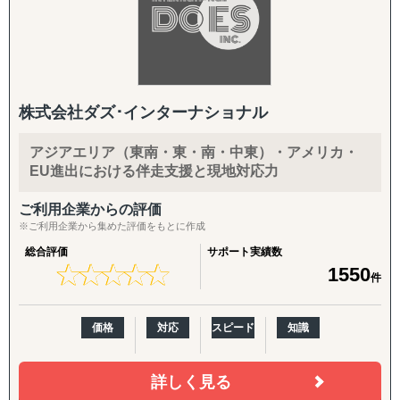
株式会社ダズ･インターナショナル
アジアエリア（東南・東・南・中東）・アメリカ・
EU進出における伴走支援と現地対応力
ご利用企業からの評価
※ご利用企業から集めた評価をもとに作成
総合評価
サポート実績数
★
★
★
★
★
★
★
★
★
★
1550
件
価格
対応
スピード
知識
詳しく見る