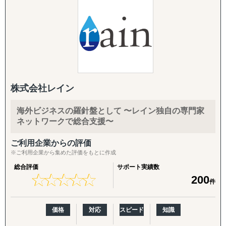
を「正確かつ包括的」に実施しております。なぜその情報
が必要なのか、クライアントのご相談背景まですり合わせ
◆以下は個別施策として各専門家チームが対応します。
をすることを徹底していることが強みとなっています。
『市場把握TEAM』
競合の調査・分析については、対象企業の強みや弱みを把
目的：海外現地を理解し、事業の成功可能性を高める
握するためのSWOT分析、マーケットシェアや競合企業の
↳ 市場概況・規制調査
分析などを行い、「その企業がなぜ成功・失敗したのか」
↳ 競合調査
を徹底的に掘り下げます。
株式会社レイン
↳ 企業信用調査
↳ 現地視察の企画・アテンド
また、得られたデータや分析から、具体的な戦略と実行可
海外ビジネスの羅針盤として 〜レイン独自の専門家
能な施策提案まで行っております。貴社の「適切な経営判
『集客活動チーム』
ネットワークで総合支援〜
断」のために、合理的かつ包括的な支援を心がけていま
目的：海外現地で“売れる”ためのマーケティング活動を確
す。
ご利用企業からの評価
立する
※ご利用企業から集めた評価をもとに作成
↳ 多言語サイト制作
ありがたいことに、これまでたくさんの企業様を支援させ
↳ EC運用
総合評価
サポート実績数
ていただきましたが、相談いただくほどんどの企業様が、
↳ SNS運用
★
★
★
★
★
★
★
★
★
★
200
件
「どの国・地域に参入すべきかわからない」
↳ 広告運用（Google／Meta など）
「進出に踏み切れる客観的データがない」
↳ インフルエンサー施策
「海外進出がはじめてだから落とし穴が多そうで困ってい
↳ 画像・動画コンテンツ制作
価格
対応
スピード
知識
る」