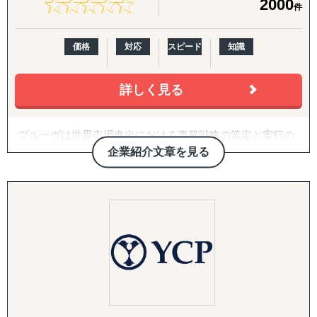
★
★
★
★
★
★
★
★
★
★
2000
件
きます。
■地場にネットワークを持つ調査会社との連携
拓後の現地事業開発（定例会・プロジェクト管理・ロード
マップ策定・交渉代行・ローカライズ支援）までを伴走し
■主なサービス内容
大規模な調査については、現地の内情に精通した各国の現
ます。
価格
対応
スピード
知識
1. 海外販路開拓・マーケティング
地調査会社や、その地域特有の文化、
・市場調査および競合分析
言語、法律、習慣を熟知した地場系の調査会社と連携する
3. 越境EC支援（B2C）
・現地視察のアレンジおよび同行支援
詳しく見る
ことで、よりローカルな視点で
米国Amazonを中心に、アカウント開設・商品ページ作
・現地プロモーションやテストマーケティングの実施
精度の高い情報収集と分析を可能にしています。
成・コンテンツ戦略・価格/写真方針策定からFBAを前提と
・販路/パートナー候補先獲得から契約までの一貫支援
した物流設計、運用・販促・販売データ分析までを一気通
プルーヴは世界市場進出における事業戦略の策定と実行の
2. 設立準備および手続き支援
貫で対応。Walmart ECや自社EC（Shopify構築・運用）に
サポートを行っている企業です。
・現地法人の設立や駐在員事務所設立
企業紹介文章を見る
も対応します。
「グローバルを身近に」をミッションとし、「現地事情」
・法規制・ライセンス取得、各種行政手続き対応
【実績のある国】
に精通したコンサルタントと「現地パートナー」との密な
3. 人的支援
4. 規制対応（FDA）・国際物流
連携による「現地のリアルな情報」を基にクライアント企
・現地人材の採用および育成支援
東アジア >>> 中国・韓国・台湾・香港
食品・化粧品の米国販売に不可欠なFDA対応を、施設登
業様の世界市場への挑戦を成功へと導きます。
・現地パートナー企業との連携交渉
東南アジア >>> タイ・インドネシア・ベトナム・フィリ
録・成分レビュー・英語ラベル診断/作成・現地エージェン
・文化やビジネスマナーに関するトレーニング
ピン・マレーシア・シンガポール 他
ト代行・全般コンサルティングまでカバー。あわせて輸出
4. 海外進出戦略・事業計画支援
南アジア >>> インド・スリランカ・ネパール・パキスタ
入代行、現地倉庫・物流オペレーションの構築まで、実務
・持続可能なビジネスモデルの構築と実行支援
ン・バングラデシュ
を代行・伴走します。
・物流・サプライチェーンの最適化
中東 >>> トルコ・UAE・サウジアラビア
欧州 >>> イギリス・スペイン・イタリア・フランス・ド
5. 戦略パートナーとしての伴走
■弊社Visalが選ばれる理由
イツ・スウェーデン
社内に海外事業の専門人材がいない企業さまの「意思決定