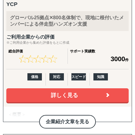
・現地実行力と強固なネットワーク：
アフリカ >>> 南アフリカ・エジプト・ジンバブエ・ケニ
の壁打ち相手」として、継続的に併走。米国プランでは
YCP
インドネシアを含むASEAN主要5カ国（フィリピン、マレ
ア
CEO/COOがプロジェクトマネージャーとして直接関与
ーシア、ベトナム、タイ）に特化した現地密着型のサポー
北米 >>> アメリカ・カナダ
し、責任を持って成果にコミットします。
グローバル25拠点✕800名体制で、現地に根付いたメ
トを実現。
中南米 >>> ブラジル・アルゼンチン・メキシコ
入口から拡大までをつなぐパッケージ
ンバーによる伴走型ハンズオン支援
・成果コミット型のアプローチ：
【海外進出パッケージ（ライト）】
ご利用企業からの評価
単なる助言やデスクワークではなく、進出後の事業推進ま
海外展開の「最初の一歩」として、有望国選定・需要調
※ご利用企業から集めた評価をもとに作成
で伴走します。
査・現地規制調査・初期戦略設計・初期営業仮説の整理ま
総合評価
サポート実績数
でを短期集中で実施。方向性を明確にし、次の意思決定に
★
★
★
★
★
★
★
★
★
★
3000
件
・柔軟かつ包括的なサービス提供：
つなげます。
企業様ごとに最適化したカスタムメイドの支援を提供しま
す。
【海外進出パッケージ（米国）】
価格
対応
スピード
知識
準備・戦略フェーズ（事前整理/分析・FDA対応・B2B/EC
■対応エリア
準備）から、実行・検証フェーズ（営業代行・パートナー
詳しく見る
Visalはインドネシアを中心に、以下の主要国を対象とした
開拓、小売テスト販売、Amazon運用、販売データ分析、
サービスを展開しています：
次期施策立案）まで、初回販売の実現を一気通貫で支援し
・インドネシア
ます。
＜概要＞
・フィリピン
・アジアを中心とする世界21拠点、コンサルタント800名
企業紹介文章を見る
・マレーシア
【パッケージに追加・継続できる支援メニュー】
体制を有する、日系独立系では最大級のコンサルティング
・ベトナム
導入企業さまのニーズに応じ、以下のオプション・中長期
ファーム（東証上場）
・タイ