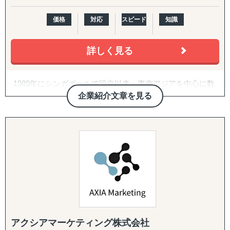
↳ アジア（中華系）：日本・香港・シンガポール・台湾・
韓国
価格
対応
スピード
知識
↳ アジア（中東ほか）：ドバイ・サウジアラビア・イン
ド・バングラデシュ・モンゴル
詳しく見る
↳ 欧米：アメリカ・イギリス・フランス・ドイツ
※サポート内容により、対応の可否や得意・不得意な分野
があります。
1989年にシンガポールで設立以来、東南アジアを中心に数
多くの日系企業の海外進出と事業拡大を支援してきまし
企業紹介文章を見る
------------------------------------
た。情報通信技術の普及や支援機関の増加により、過去に
比べて多くの情報を容易に取得できるようになりました
■ 対応施策について
が、本当に必要な情報は、依然として現地でその業界に従
事する専門家にしか分からないという現実は変わっていま
◆以下はこれまで当社で実績が多く、特にニーズの高い支
せん。
援パッケージです。
私たちは、東南アジアで長年培ってきた実績とネットワー
『LocaBrain（ロカブレイン）｜海外進出 現地顧問サービ
クを活かし、市場理解、海外展開戦略立案、拠点立上支
ス』
援、サプライヤー探索、販路開拓（販売代理店探索）、
↳ AIが出した"答えっぽいもの"を、現地のリアルで答え合
M&A支援等、海外事業に関連する課題に対して、現地の提
わせする。海外進出の現地顧問サービス。
携先と密接に連携し、実践的かつ成果に直結するソリュー
アクシアマーケティング株式会社