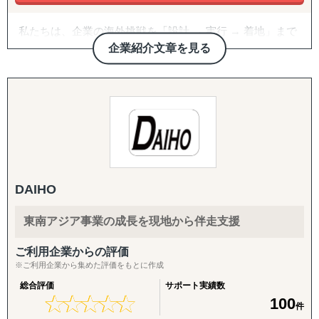
私たちは、企業の海外挑戦を「設計 → 実行 → 着地」まで
一気通貫で伴走支援します。
企業紹介文章を見る
『どの国が最適か？』を見極めるゼロ→イチの意思決定か
ら、
進出後に必ず直面する現地でのマーケティング課題まで主
要各国に常駐するメンバーが、現地起点で一貫してサポー
トします。
これまでの支援歴は20年以上、実績は1,500社を超えまし
た。
DAIHO
※支援主要各国の現地スタッフ300人以上配置。進出後も
継続して支援できる体制を構築しています。
東南アジア事業の成長を現地から伴走支援
------------------------------------
ご利用企業からの評価
※ご利用企業から集めた評価をもとに作成
■ サポート対象国（グループ別）
総合評価
サポート実績数
↳ ASEAN主要国：タイ・ベトナム・マレーシア・カンボ
★
★
★
★
★
★
★
★
★
★
100
件
ジア・インドネシア・フィリピン・ラオス