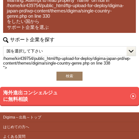
Warning
: Attempt to read property "name" on null in
スジャパン
/home/kir439754/public_html/ftp-upload-for-deploy/digima-
セコム損保・損保ジャパン・チャブ保険・東京海上日動・
japan-prd/wp-content/themes/digima/single-country-
genre.php
on line
330
三井住友海上・楽天損保
をしたい国から
サポート企業を選ぶ
【取扱生命保険会社】
アクサ生命・アフラック・エヌエヌ生命・FWD生命・オリ
サポート企業を探す
ックス生命・ジブラルタ生命
SOMPOひまわり生命・大同生命・東京海上日動・あんし
ん生命・日本生命
/home/kir439754/public_html/ftp-upload-for-deploy/digima-japan-prd/wp-
content/themes/digima/single-country-genre.php on line
338
マニュライフ生命・三井住友海上あいおい生命・メットラ
">
イフ生命
検索
海外進出コンシェルジュ
に無料相談
Digima～出島～トップ
はじめての方へ
よくある質問