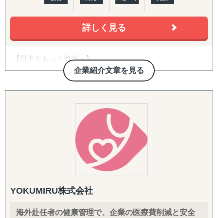
・B2B領域（商社/卸売/製造/自動車/物流/化学/建設/テクノ
目的：海外現地で最適なパートナーとの取引を創出する
ロジー）、B2C領域（小売/パーソナルケア/ヘルスケア/食
↳ 商談向け資料制作
3. 越境EC支援（B2C）
品/店舗サービス/エンターテイメントなど）で、3,000件以
詳しく見る
↳ 企業リストアップ
米国Amazonを中心に、アカウント開設・商品ページ作
上の豊富なプロジェクト実績を有する
↳ アポイント取得
成・コンテンツ戦略・価格/写真方針策定からFBAを前提と
↳ 商談創出・交渉サポート
した物流設計、運用・販促・販売データ分析までを一気通
【日本をもっと海外へ】
＜主要サービスメニュー＞
↳ 契約サポート
貫で対応。Walmart ECや自社EC（Shopify構築・運用）に
弊社は2013年から12年間、最前線で海外販売を行ってきた
① 初期投資を抑えつつ、海外取引拡大を通した円安メリッ
企業紹介文章を見る
も対応します。
プロフェッショナルチームです。
トの最大化を目的とする、デジタルマーケティングを活用
『体制構築チーム』
toCとtoBのハイブリッドだからこそ見えるものがありま
した海外潜在顧客発掘、および、海外販路開拓支援
目的：海外現地で活動するために必要な土台をつくる
4. 規制対応（FDA）・国際物流
す。自分たちが行った大量なトライ＆エラーで培った独自
② 現地市場で不足する機能を補完し、海外事業の立ち上げ
↳ 会社設立（登記・銀行口座）
食品・化粧品の米国販売に不可欠なFDA対応を、施設登
の海外販売ノウハウがございます。
＆立て直しを伴走型で支援するプロフェッショナル人材派
↳ ビザ申請サポート
録・成分レビュー・英語ラベル診断/作成・現地エージェン
海外販売からスタートするケースが多いですが、お取組み
遣
↳ 不動産探索（オフィス・倉庫・店舗・住居）
ト代行・全般コンサルティングまでカバー。あわせて輸出
をさせていただきながら、国内への課題へも依頼されるこ
③ アジア圏での「デジタル」ビジネス事業機会の抽出＆評
↳ 店舗開業パッケージ（許認可・内装・採用・集客）
入代行、現地倉庫・物流オペレーションの構築まで、実務
とが多く、現在のお取引先様は、【海外進出の課題】と
価、戦略構築から事業立ち上げまでの海外事業デジタルト
↳ 人材採用支援（現地スタッフ採用）
を代行・伴走します。
【国内の課題】のハイブリット支援が90％を占めておりま
ランスフォーメーションに係るトータルサポート
す。
④ 市場環境変動に即した手触り感あるインサイトを抽出す
------------------------------------
5. 戦略パートナーとしての伴走
る海外市場調査＆参入戦略構築
社内に海外事業の専門人材がいない企業さまの「意思決定
一言でいうと弊社は日本を含む、世界中のEC運用回りを全
⑤ アジア特有の中小案件M&A案件発掘から交渉/実行/PMI
の壁打ち相手」として、継続的に併走。米国プランでは
YOKUMIRU株式会社
て丸投げし、背中を預けることができる会社です。
までをカバーする海外M&A一気通貫支援
CEO/COOがプロジェクトマネージャーとして直接関与
⑥ 既存サプライチェーン体制の分析/評価/最適化、およ
し、責任を持って成果にコミットします。
海外赴任者の健康管理で、企業の医療費削減と安全