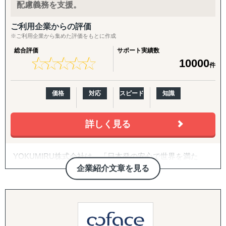
■海外 / 国内 Amazon支援
び、直接材＆間接材の調達コスト削減
入口から拡大までをつなぐパッケージ
配慮義務を支援。
海外Amazon構築、アカウント運用、受注管理、広告運
用、海外向けクリエイティブ、商品ページ制作、翻訳業
【海外進出パッケージ（ライト）】
ご利用企業からの評価
務、Amazon内ブランドページ制作、顧客対応、海外配
海外展開の「最初の一歩」として、有望国選定・需要調
※ご利用企業から集めた評価をもとに作成
送、国内配送、FBA納品、通関、SEO対策、カスタマーサ
査・現地規制調査・初期戦略設計・初期営業仮説の整理ま
総合評価
サポート実績数
ポート
でを短期集中で実施。方向性を明確にし、次の意思決定に
★
★
★
★
★
★
★
★
★
★
10000
件
つなげます。
■Shopify 越境EC支援
Shopifyt越境ECサイト構築、海外 / 国内配送、受注管理、
【海外進出パッケージ（米国）】
価格
対応
スピード
知識
アカウント運用、海外 / 国内広告運用、翻訳業務、SEO対
準備・戦略フェーズ（事前整理/分析・FDA対応・B2B/EC
策、商品保管、カスタマーサポート
準備）から、実行・検証フェーズ（営業代行・パートナー
詳しく見る
開拓、小売テスト販売、Amazon運用、販売データ分析、
■Shopee 越境EC支援
次期施策立案）まで、初回販売の実現を一気通貫で支援し
Shopeeサイト構築、サイトデザイン、翻訳業務、バナーデ
ます。
YOKUMIRU株式会社は、「日本発の安心で世界を満た
ザイン、アカウント運用、商品保管、海外配送、広告運
す」をビジョンに、海外赴任者・海外在住者・留学生とそ
用、カスタマーサポート
企業紹介文章を見る
【パッケージに追加・継続できる支援メニュー】
のご家族を対象としたオンライン医療相談サービスを提供
導入企業さまのニーズに応じ、以下のオプション・中長期
しています。世界中どこからでも日本人医師へ日本語で相
12年間海外販売を自社で行っており、全てを内製化してお
施策を柔軟に組み合わせてご提供します。
談できる環境に加え、健康管理やストレスチェックなどを
りますので、一気通貫で伴走サポートが可能でございま
通じて、企業の安全配慮義務への対応や健康経営を支援し
す。
英語クリエイティブ：
ています。また、適切な受診支援により不要・過剰な受診
英語HP／LP制作、展示会配布用チラシ（One Pager）、カ