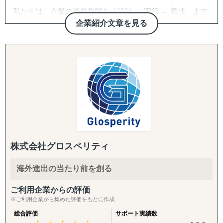
私たちは、企業の海外挑戦を「設計 → 実行 → 着地」まで
一気通貫で伴走支援します。
企業紹介文章を見る
『どの国が最適か？』を見極めるゼロ→イチの意思決定か
ら、
進出後に必ず直面する現地でのマーケティング課題まで主
要各国に常駐するメンバーが、現地起点で一貫してサポー
トします。
これまでの支援歴は20年以上、実績は1,500社を超えまし
た。
※支援主要各国の現地スタッフ300人以上配置。進出後も
継続して支援できる体制を構築しています。
株式会社グロスペリティ
------------------------------------
海外進出の当たり前を創る
■ サポート対象国（グループ別）
ご利用企業からの評価
↳ ASEAN主要国：タイ・ベトナム・マレーシア・カンボ
※ご利用企業から集めた評価をもとに作成
ジア・インドネシア・フィリピン・ラオス
総合評価
サポート実績数
↳ アジア（中華系）：日本・香港・シンガポール・台湾・