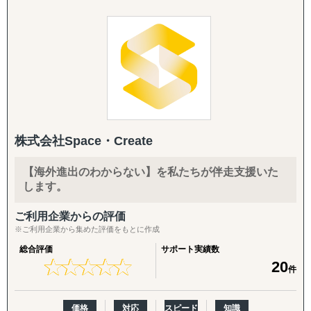
◆以下は個別施策として各専門家チームが対応します。
構築・B2B営業代行・パートナー開拓・規制対応・物流ま
＜サービス特長＞
で、海外進出に必要な全工程をワンストップで提供する
・現地に根付いたローカルメンバーと日本人メンバーが協
『市場把握TEAM』
「一気通貫の支援体制」**にあります。情報提供にとどま
働した伴走型ハンズオン支援、顧客ニーズに応じた柔軟な
目的：海外現地を理解し、事業の成功可能性を高める
らず、現地ネットワークを活用して「実際に売れる状態」
現地対応が可能
↳ 市場概況・規制調査
をつくるところまで、実行に踏み込んで伴走します。
・マッキンゼー/ボストンコンサルティンググループ/ゴー
↳ 競合調査
ルドマンサックス/P&G/Google出身者が、グローバルノウ
↳ 企業信用調査
1. 海外営業代行（B2B）
ハウを提供
↳ 現地視察の企画・アテンド
ターゲットリストの作成から、オンライン・現地でのアプ
・コンサルティング事業と併行して、当社グループで展開
ローチ、商談同席・クロージング、取引仲介スキームによ
株式会社Space・Create
する自社事業群（パーソナルケア/飲食業/ヘルスケア/卸売/
『集客活動チーム』
る商流構築、継続的な取引先フォローまでを代行します。
教育など）の海外展開実績に基づく、実践的なアドバイス
目的：海外現地で“売れる”ためのマーケティング活動を確
「商談化」「販路開拓」という成果に直結する実行支援で
【海外進出のわからない】を私たちが伴走支援いた
を提供
立する
す。
します。
↳ 多言語サイト制作
＜支援スコープ＞
↳ EC運用
2. パートナー開拓支援
ご利用企業からの評価
・調査/戦略から、現地パートナー発掘、現地拠点/オペレ
↳ SNS運用
海外展開の成否を分けるのは「正しいパートナーとの掛け
※ご利用企業から集めた評価をもとに作成
ーション構築、M&A、海外営業/顧客獲得、現地事業マネ
↳ 広告運用（Google／Meta など）
合わせ」です。開拓戦略の策定、ターゲットリストの優先
総合評価
サポート実績数
ジメントまで、一気通貫で支援
↳ インフルエンサー施策
度付け、アプローチ代行、契約・スキーム構築、そして開
★
★
★
★
★
★
★
★
★
★
20
件
・グローバル企業から中堅/中小/スタートアップ企業ま
↳ 画像・動画コンテンツ制作
拓後の現地事業開発（定例会・プロジェクト管理・ロード
で、企業規模を問わずに多様な海外進出ニーズに応じたソ
マップ策定・交渉代行・ローカライズ支援）までを伴走し
リューションを提供
『販路構築チーム』
ます。
価格
対応
スピード
知識