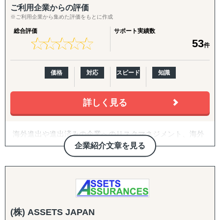
【経営理念】
ご利用企業からの評価
※ご利用企業から集めた評価をもとに作成
Purpose:「より良い日本の未来を創る」
総合評価
サポート実績数
★
★
★
★
★
★
★
★
★
★
53
件
Mission:「Human Evolution and Social Innovation」
価格
対応
スピード
知識
Vision:
詳しく見る
1 最先端かつ本物の金融保険サービスを通じて、全ての善
良なステークホルダーの幸福の追求のため、思考停止せ
海外進出や進出済みの企業へのリスクマネジメント、海外
ず、正しく新時代への変革の一翼を担います。
PL保険をはじめとして海外のリスクを国内で調達するお手
２ 変化の激しいグローバル時代にあっても、自社の正しい
企業紹介文章を見る
伝いをいたします。
経営姿勢と最先端のノウハウを駆使したハイレベルな保険
提案を通じ、100年後に生き残る顧客を創ります。
伝統と革新の京都からお手伝いいたします。
Value:
(株) ASSETS JAPAN