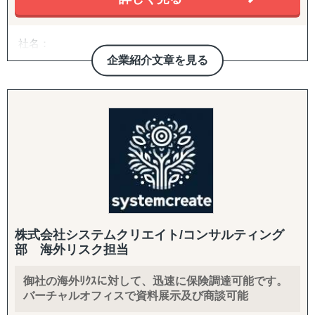
社名：
株式会社 BEAM リスクマネージ
企業紹介文章を見る
所在地：
【海外ビジネス保険センター（OBIC東京）】
〒150-0043 東京都渋谷区道玄坂1丁目10番8号
渋谷道玄坂東急ビル2F−C
【神戸オフィス】
〒651-0084 兵庫県神戸市中央区磯辺通1丁目1番18号
カサベラ国際プラザビル707
【丸亀本社】
株式会社システムクリエイト/コンサルティング
〒763-0082 香川県丸亀市土器町東9丁目283
部 海外リスク担当
CLOVERKYOTOビルⅡ2A
御社の海外ﾘｸｽに対して、迅速に保険調達可能です。
バーチャルオフィスで資料展示及び商談可能