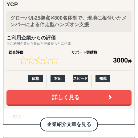
↳ 海外事業を貴社の海外事業担当者として伴走
援。食品・日用品・キッチン用品・伝統工芸品・スポーツ
YCP
用品・機械部品・化粧品など、対応業界は10以上にわたり
『LocaForce（ロカフォース）海外販路開拓 現地支援サー
ます。「英語ができない」「輸出経験がない」中小企業の
グローバル25拠点✕800名体制で、現地に根付いたメ
ビス』
最初の一歩から、本格的な売上拡大までを、日本語で安心
ンバーによる伴走型ハンズオン支援
↳ 海外営業支援TEAMによる現地営業の即戦力化
してご相談いただけます。
ご利用企業からの評価
『LocaResearch（ロカリサーチ）海外進出 市場調査サー
【こんなお悩みをお持ちの企業さまへ】
※ご利用企業から集めた評価をもとに作成
ビス』
総合評価
サポート実績数
↳「どの国で売るか」から「誰に売るか」まで、意思決定
・海外展開に興味はあるが、「どの国に・何を・どうやっ
★
★
★
★
★
★
★
★
★
★
3000
件
素材を収集する。
て」売るかの方向性が定まっていない
・現地に売り込む営業リソース・ノウハウが社内にない
『セカイキョテン｜海外会社設立サポート』
・自社に合うパートナー・代理店をどう探せばよいかわか
価格
対応
スピード
知識
↳ 現地法人・オフショア法人の設立、登記、銀行口座開設
らない
までをワンストップで代行
・Amazon USや越境ECに出したいが、出品・運用のノウ
ハウがない
詳しく見る
『ビザスル｜海外ビザ取得サポート』
・FDA登録の進め方や、現地物流の組み方に不安がある
↳ 就労ビザ・長期滞在ビザなど、進出・移住に必要なビザ
・海外事業の戦略を相談できる相手が社内にいない
＜概要＞
取得を現地連携でサポート
・アジアを中心とする世界21拠点、コンサルタント800名
【サービス概要】
企業紹介文章を見る
体制を有する、日系独立系では最大級のコンサルティング
------------------------------------
ファーム（東証上場）
グロスペリティの特長は、**市場調査・戦略策定から、EC