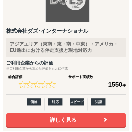
株式会社ダズ･インターナショナル
アジアエリア（東南・東・南・中東）・アメリカ・
EU進出における伴走支援と現地対応力
ご利用企業からの評価
※ご利用企業から集めた評価をもとに作成
総合評価
サポート実績数
★
★
★
★
★
★
★
★
★
★
1550
件
価格
対応
スピード
知識
詳しく見る