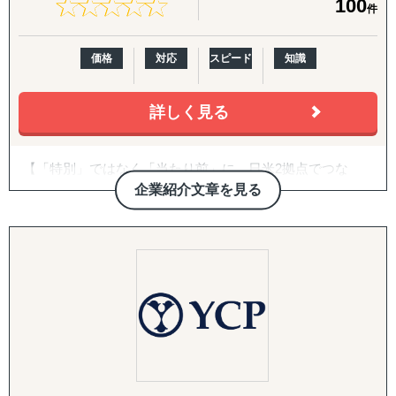
★
★
★
★
★
★
★
★
★
★
100
件
韓国
↳ アジア（中東ほか）：ドバイ・サウジアラビア・イン
ド・バングラデシュ・モンゴル
価格
対応
スピード
知識
↳ 欧米：アメリカ・イギリス・フランス・ドイツ
※サポート内容により、対応の可否や得意・不得意な分野
があります。
詳しく見る
------------------------------------
【「特別」ではなく「当たり前」に。日米2拠点でつな
■ 対応施策について
ぐ、伴走型の海外進出支援】
企業紹介文章を見る
◆以下はこれまで当社で実績が多く、特にニーズの高い支
株式会社グロスペリティは、**「海外進出の成功を"特
援パッケージです。
別"ではなく"当たり前"にする」**ことをミッションに掲
げ、日本企業の海外展開を構想段階から実行・継続フェー
『LocaBrain（ロカブレイン）｜海外進出 現地顧問サービ
ズまで一気通貫で支援する海外ビジネス支援会社です。福
ス』
岡本社・東京オフィスに加え、米国ロサンゼルスに現地法
↳ AIが出した"答えっぽいもの"を、現地のリアルで答え合
人、オレゴンとLAに物流・在庫拠点を有し、日本側の戦略
わせする。海外進出の現地顧問サービス。
立案と米国現地での実行を、同じチームでシームレスにつ
なぐ体制を強みとしています。
『INTERForce｜海外進出伴走サポート』
年間約50社、累計100社以上の日本企業の海外進出をご支