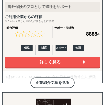
「事業継続のために、真に頼れるリスクコンサルティング
を提供する」
海外保険のプロとして御社をサポート
ご利用企業からの評価
・３つの価値観（A/C）
※ご利用企業から集めた評価をもとに作成
総合評価
サポート実績数
未然に防ぐ （Active Care）
★
★
★
★
★
★
★
★
★
★
8888
件
挑戦をサポートする （Assist Challenges）
変化を受け入れる （not Afraid of Changes）
価格
対応
スピード
知識
詳しく見る
何のために経営しているのか：
経営指針書より抜粋
1. 全ての善良なステークホルダーの幸福の追求のため
(株)ASSETS JAPANは、2019年に日本の保険仲立人(保険
2. 真実に向き合い、命を懸けてよりよい世の中を創りたい
ブローカー)として登録し、日本での営業を開始しました。
企業紹介文章を見る
3. 自社はもちろん、100年後に生き残る顧客企業を創りた
日本で保険仲立人(保険ブローカー)はあまり一般ではあり
い
ませんが、欧米など世界的に見ると日本でよく見かける保
4. 保険はとっても大事なものなのに業界の評価が低い⇒保
険代理店より保険仲立人(保険ブローカー)の方が、企業保
険業界の評価向上のため
険の販売では一般的です。
5. 社員や社員の家族の生活、また自身の家族の生活のため