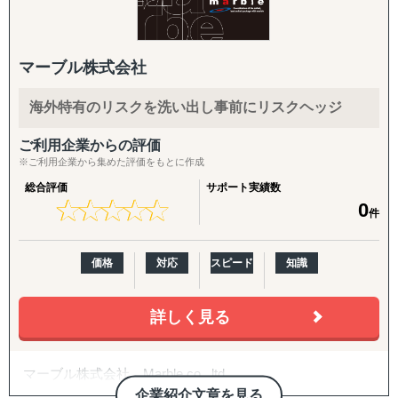
(株)ASSETS JAPANの経営陣は、海外の保険ブローカーの
上記、短い人生における可能性へのあくなき挑戦であ
経営に長年携わってきたものと、日本国内の大手保険会
る。
マーブル株式会社
社・保険代理店で経験を積んできたものの、「海外＋日
本」の保険のフージョン部隊です。
海外特有のリスクを洗い出し事前にリスクヘッジ
社是：「勇気 × 挑戦」
(株)ASSETS JAPANは、そのフージョン部隊と保険仲立人
ご利用企業からの評価
(保険ブローカー)の強みを生かして、通常の代理店ではで
※ご利用企業から集めた評価をもとに作成
きないお客様の海外進出のリスクの洗い出しを行い、リス
クマネージメントの提案を行います。
総合評価
サポート実績数
★
★
★
★
★
★
★
★
★
★
あるリスクに対して、お客様自身で対応するのがいいの
0
件
か、それともリスクヘッジで保険を掛けた方がいいのかな
どの的確なアドバイスをいたします。
価格
対応
スピード
知識
詳しく見る
マーブル株式会社 Marble co., ltd.
企業紹介文章を見る