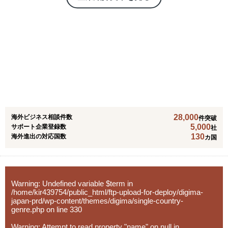
た多言語動画制作を提供します。既存の資産動画がなくて
も、企画・撮影・編集を含む映像制作をゼロから一貫対応
し、海外向けに“本人が話している”自然なコミュニケーシ
ョンを実現します。加えて、CMS構築とコンテンツマーケ
ティング運用により、継続的に成果へつなげる発信基盤を
整備し、社内資料・ナレッジを活用した多言語対応のAIア
バター制作も支援します。
28,000
海外ビジネス相談件数
件突破
5,000
サポート企業登録数
社
130
海外進出の対応国数
カ国
Warning
: Undefined variable $term in
/home/kir439754/public_html/ftp-upload-for-deploy/digima-
japan-prd/wp-content/themes/digima/single-country-
genre.php
on line
330
Warning
: Attempt to read property "name" on null in