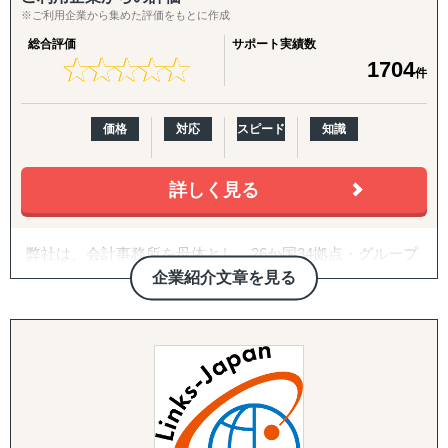
韓国
※ご利用企業から集めた評価をもとに作成
↳ アジア（中東ほか）：ドバイ・サウジアラビア・イン
総合評価
サポート実績数
ド・バングラデシュ・モンゴル
★
★
★
★
★
★
★
★
★
★
1704
件
↳ 欧米：アメリカ・イギリス・フランス・ドイツ
※サポート内容により、対応の可否や得意・不得意な分野
があります。
価格
対応
スピード
知識
------------------------------------
詳しく見る
■ 対応施策について
弊社は、会計事務所を母体とし、26か国34拠点・グループ
◆以下はこれまで当社で実績が多く、特にニーズの高い支
従業員357名のグローバルコンサルティングファームで
企業紹介文章を見る
援パッケージです。
す。
『LocaBrain（ロカブレイン）｜海外進出 現地顧問サービ
2007年に日本の会計事務所として初めてインドに進出し、
ス』
翌年ASEAN一帯、中南米等にも展開。
↳ AIが出した"答えっぽいもの"を、現地のリアルで答え合
20年近い海外実務の蓄積があり、実績・ノウハウも豊富に
わせする。海外進出の現地顧問サービス。
ございます。
『INTERForce｜海外進出伴走サポート』