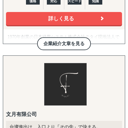
価格
対応
スピード
知識
各国の税務・会計、移転価格、子会社監査、人事労務制度
目的：海外現地で最適なパートナーとの取引を創出する
設計、駐在員税務、グローバル税務戦略まで、会計事務所
↳ 商談向け資料制作
を母体とした専門家ネットワークで網羅します。
↳ 企業リストアップ
詳しく見る
↳ アポイント取得
↳ 商談創出・交渉サポート
↳ 契約サポート
1970年創業の日本経営システム株式会社のタイ現地法人で
す。
企業紹介文章を見る
『体制構築チーム』
タイ・ASEANを中心に、幅広い領域での経営コンサルティ
目的：海外現地で活動するために必要な土台をつくる
ングを提供しております。
↳ 会社設立（登記・銀行口座）
お客様と共に考え、共に解決策を見出す、協同作業が一つ
↳ ビザ申請サポート
の特徴です。
↳ 不動産探索（オフィス・倉庫・店舗・住居）
また、特定分野のみに特化しているわけではなく、企業の
↳ 店舗開業パッケージ（許認可・内装・採用・集客）
あらゆる課題に対する解決のご支援をしております。
↳ 人材採用支援（現地スタッフ採用）
ビジネスマッチング、市場調査、戦略策定、ガバナンス強
化、人事制度策定、M&AやPMI、撤退支援など、お客様の
------------------------------------
お悩み、課題に全方位で対応させていただきます。
文月有限公司
台湾進出は、入口より「その先」で決まる。