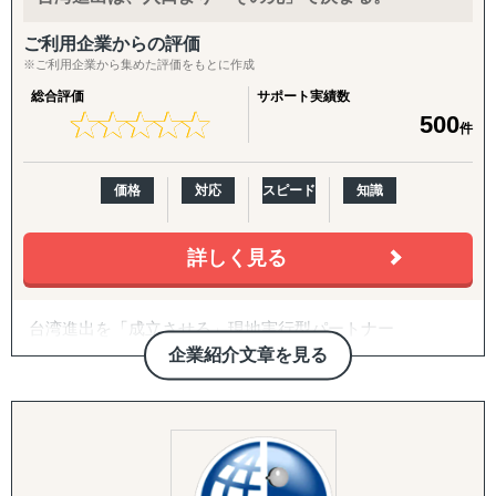
ご利用企業からの評価
※ご利用企業から集めた評価をもとに作成
総合評価
サポート実績数
★
★
★
★
★
★
★
★
★
★
500
件
価格
対応
スピード
知識
詳しく見る
台湾進出を「成立させる」現地実行型パートナー
企業紹介文章を見る
台湾進出の支援は数多くあります。ただ、その中には、日
本で受注して現地の作業を外に投げる形も少なくありませ
ん。
入口の設計、つまり進出プランや初期の段取りは、それで