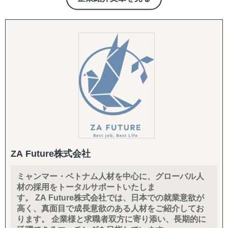
はあります。
スメディア『Jaboon』の運営、EC サイトの運営などの事
業を展開しております。
↳ 主要対応エリア（特化）
ベトナム、インドネシア、シンガポール、インド、バング
2022年6月7日、政府は「経済財政運営と改革の基本方
ラデシュ、イタリア
針 2022」を閣議決定し、課題解決を成長のエンジンに変
え、持続可能な経済を実現させる、「新しい資本主義」を
↳ 対応可能エリア（拡張中）
起動させました。
タイ、マレーシア、フィリピン、ミャンマー、カンボジ
国際環境の変化への対応として、高度外国人材の受入れや
ア、パキスタン、アラブ首長国連邦、モンゴル、台湾、ド
活躍を推進、特定技能制度の受入分野追加など人道的な観
イツ、スペイン、ケニア、アルゼンチン、ブラジル
点から真に庇護すべき者を確実に保護するとともに、送還
忌避・長期収容等の課題解消を図る法整備に取り組むこと
外国人財採用サポートも対応可能です。
に加えて
↳ 国内高度留学生や日本語力の高い中途人財の採用支援可
外国人が暮らしやすい地域社会づくりなど「外国人材の受
↳ 採用支援施策(学校内イベント・SNS投稿等)
ZA Future株式会社
入れ・共生のための総合的対応策」に基づき施策を着実に
有料職業紹介免許許可番号 44-ユ-300211
実施し、外国人との共生社会の実現を目指すとしておりま
特定技能登録支援機関 25-登-012425
ミャンマー・ベトナム人材を中心に、グローバル人
す。
材の採用をトータルサポートいたしま
す。 ZA Future株式会社では、日本での就業意欲が
このことから今後も日本で就業する外国人労働者の増加傾
高く、真面目で成長意欲のある人材をご紹介してお
向は継続すると想定されます。
ります。 企業様と求職者双方に寄り添い、長期的に
それに伴い外国人の雇用流動化といったことも見越しまし