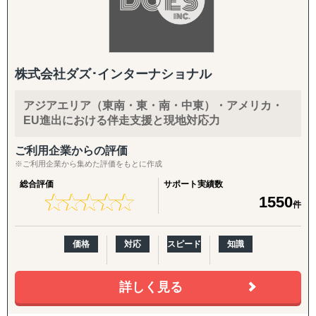
株式会社ダズ･インターナショナル
アジアエリア（東南・東・南・中東）・アメリカ・
EU進出における伴走支援と現地対応力
ご利用企業からの評価
※ご利用企業から集めた評価をもとに作成
総合評価
サポート実績数
★
★
★
★
★
★
★
★
★
★
1550
件
価格
対応
スピード
知識
詳しく見る