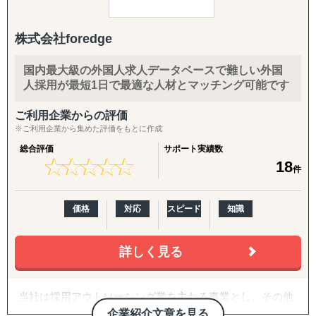
大な情報が仇となり、リアルタイムかつ最適な情報を獲得
することが難しい時代です。
株式会社foredge
私たちはこの状況に対応すべく、「二次情報だけでは社内
稟議が通らない」「英語が通じないローカル市場にアクセ
国内最大級の外国人求人データベースで難しい外国
スできない」「現地語での営業リソースがない」といった
人採用が最短1日で最適な人材とマッチング可能です
日本企業が直面する課題を、現地一次情報の収集から即営
業、PoCまでのワンストップ支援で解決します。
ご利用企業からの評価
※ご利用企業から集めた評価をもとに作成
特に強化しているエリアは現在日本企業の進出が増加傾向
総合評価
サポート実績数
にあるASEAN各国（ベトナム、インドネシア、シンガポー
★
★
★
★
★
★
★
★
★
★
18
件
ル、インド）です。
「どの国が最適か？」「本当に売れるのか？」から始ま
価格
対応
スピード
知識
る、海外進出のゼロからイチを伴走する支援をさせていた
だきます。
詳しく見る
サポート対象国（グループ別）
海外進出支援の対象とする国・地域は以下の通りです。
当社は採用アウトソーシング業を主たる事業とし、その他
※サポート内容により、対応の可否や得意・不得意な分野
マーケティング事業として在日外国人向けの会員制ニュー
企業紹介文章を見る