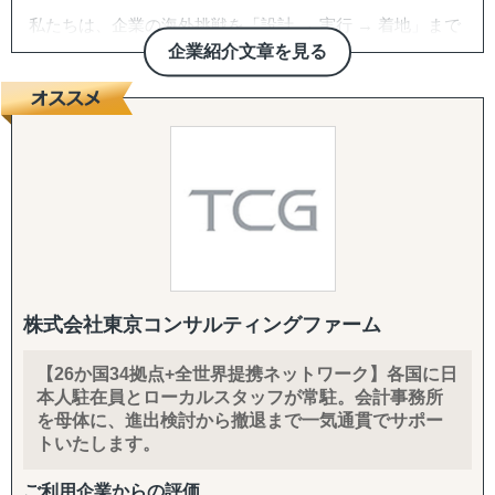
私たちは、企業の海外挑戦を「設計 → 実行 → 着地」まで
一気通貫で伴走支援します。
企業紹介文章を見る
『どの国が最適か？』を見極めるゼロ→イチの意思決定か
ら、
進出後に必ず直面する現地でのマーケティング課題まで主
要各国に常駐するメンバーが、現地起点で一貫してサポー
トします。
これまでの支援歴は20年以上、実績は1,500社を超えまし
た。
※支援主要各国の現地スタッフ300人以上配置。進出後も
継続して支援できる体制を構築しています。
株式会社東京コンサルティングファーム
------------------------------------
【26か国34拠点+全世界提携ネットワーク】各国に日
本人駐在員とローカルスタッフが常駐。会計事務所
■ サポート対象国（グループ別）
を母体に、進出検討から撤退まで一気通貫でサポー
↳ ASEAN主要国：タイ・ベトナム・マレーシア・カンボ
トいたします。
ジア・インドネシア・フィリピン・ラオス
↳ アジア（中華系）：日本・香港・シンガポール・台湾・
ご利用企業からの評価