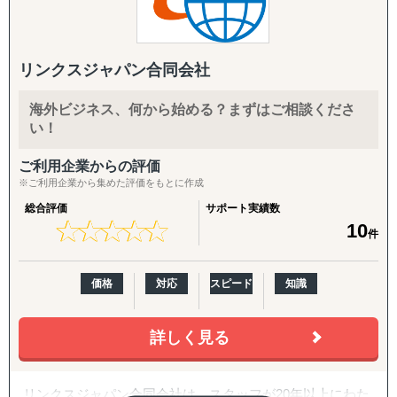
また、自社拠点を持たない国についても、現地パートナ
↳ 海外事業を貴社の海外事業担当者として伴走
ー・提携専門家とのネットワークを通じて、世界どこでも
対応可能な体制を構築しています。
『LocaForce（ロカフォース）海外販路開拓 現地支援サー
ビス』
リンクスジャパン合同会社
海外進出のご相談・市場調査から、現地法人設立、海外子
↳ 海外営業支援TEAMによる現地営業の即戦力化
会社管理、クロスボーダーM&A、事業戦略再構築、撤退ま
海外ビジネス、何から始める？まずはご相談くださ
で、国際ビジネスのすべてのフェーズをワンストップでサ
『LocaResearch（ロカリサーチ）海外進出 市場調査サー
い！
ポート。
ビス』
↳「どの国で売るか」から「誰に売るか」まで、意思決定
ご利用企業からの評価
特に、会計・税務・法務・労務・人事の専門家を各国で内
素材を収集する。
※ご利用企業から集めた評価をもとに作成
製していることが、他のコンサルティングファームにはな
総合評価
サポート実績数
い強みです。
『セカイキョテン｜海外会社設立サポート』
★
★
★
★
★
★
★
★
★
★
10
件
↳ 現地法人・オフショア法人の設立、登記、銀行口座開設
〈主要サービス〉
までをワンストップで代行
価格
対応
スピード
知識
・販路開拓 現地企業マッチング(出島での小規模ニーズに
『ビザスル｜海外ビザ取得サポート』
対応)
↳ 就労ビザ・長期滞在ビザなど、進出・移住に必要なビザ
海外販路拡大、提携先・代理店のリストアップ、合弁パー
詳しく見る
取得を現地連携でサポート
トナー探しを単発でもお請けします。
各国の現地拠点・駐在員のネットワークに加え、拠点のな
------------------------------------
い国も提携専門家経由で対応。「まず1〜2社、現地候補と
リンクスジャパン合同会社は、スタッフが20年以上にわた