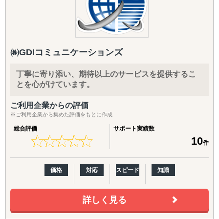
も形になります。分かれ目はその先です。台湾進出は、情
報の量では決まりません。現地で誰が動くかで結果が決ま
ります。
私たちは、日本企業の台湾案件を現地側で数多く動かして
㈱GDIコミュニケーションズ
きました。商談の調整、取引先の探索、交渉、制度の確認
まで、表に出にくい実務を担ってきた立場です。
丁寧に寄り添い、期待以上のサービスを提供するこ
とを心がけています。
いまは台湾在住の代表として、交渉も探索も制度対応も、
自分たちで動かします。業種を問わず、進出のことは最初
ご利用企業からの評価
から最後まで一通り対応できます。
※ご利用企業から集めた評価をもとに作成
総合評価
サポート実績数
台湾で結果を出すには、現地で動けるパートナーが要りま
★
★
★
★
★
★
★
★
★
★
10
す。
件
価格
対応
スピード
知識
詳しく見る