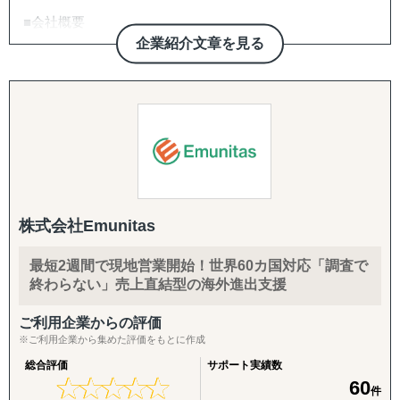
■会社概要
企業紹介文章を見る
・日本国内、海外の両方に人材を提供
・海外進出を目指す企業向けに、日本で人材育成（グロー
バルマインド研修など）を実施
・海外市場調査やビジネスパートナー選定の支援
■サービス特長
①グローバル人材の提供
・国内/海外で働く人材を紹介
株式会社Emunitas
・ITエンジニア、海外営業、海外拠点支店長、グローバル
人事など
最短2週間で現地営業開始！世界60カ国対応「調査で
・日本から海外市場へ向けた人材リクルート
終わらない」売上直結型の海外進出支援
②コミュニケーション研修
ご利用企業からの評価
・異文化理解研修をベースとした研修
※ご利用企業から集めた評価をもとに作成
・15年の研修実績
総合評価
サポート実績数
・企業ごとに最適化された「グローバル人材育成モデル」
★
★
★
★
★
★
★
★
★
★
60
件
を提供