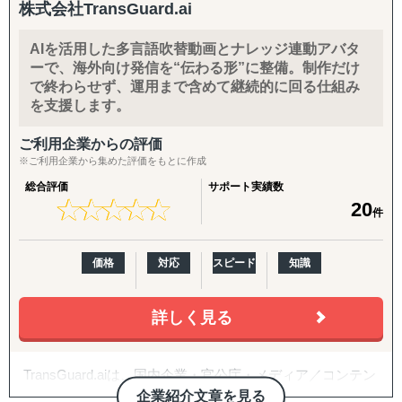
株式会社TransGuard.ai
その架け橋となるのが、私たちの役割です。
「人材」ではなく「人財」。
AIを活用した多言語吹替動画とナレッジ連動アバタ
それは、企業の未来を担う“宝”としての人を意味していま
ーで、海外向け発信を“伝わる形”に整備。制作だけ
で終わらせず、運用まで含めて継続的に回る仕組み
す。
を支援します。
単なるマッチングではなく、長期的な活躍と定着を見据え
たご提案をいたします。
ご利用企業からの評価
※ご利用企業から集めた評価をもとに作成
総合評価
サポート実績数
★
★
★
★
★
★
★
★
★
★
20
件
価格
対応
スピード
知識
詳しく見る
TransGuard.aiは、国内企業・官公庁・メディア／コンテン
ツオーナー向けに、リップシンクとボイスクローンを用い
企業紹介文章を見る