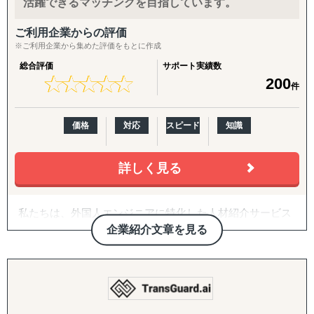
活躍できるマッチングを目指しています。
て、日本経済の労働不足解消の一助になることを目標に人
材を必要としている求人企業へ、適正ある人材を提供し続
ご利用企業からの評価
けるために、外国人材に特化した人材紹介プラットフォー
※ご利用企業から集めた評価をもとに作成
ム『トレマチ』を2022年10月17日よりサービスを開始いた
総合評価
サポート実績数
しました。
★
★
★
★
★
★
★
★
★
★
200
件
価格
対応
スピード
知識
詳しく見る
私たちは、外国人エンジニアに特化した人材紹介サービス
を通じて、企業と人材、両者にとって最良の出会いをつく
企業紹介文章を見る
ることを使命としています。
高度な技術力と向上心を持つ外国人エンジニアと、多様な
価値を受け入れ、共に成長を目指す日本企業。