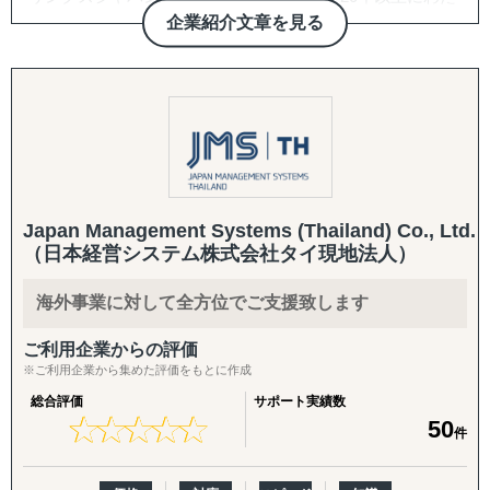
面談したい」というスポットご相談から承ります。
り培ってきた海外営業・貿易の実務経験をもとに、中小企
企業紹介文章を見る
◆以下は個別施策として各専門家チームが対応します。
業様の海外展開を支援しています。海外展開・海外業務に
・スモールスタート対応(月額8万円〜のGEO/EOR)
必要な実務をワンストップで、サポートから代行まで対応
『市場把握TEAM』
まずは現地法人を作らずに人だけ採用したい、テストマー
します。加えて、海外からの輸入に関わる一切の業務や海
目的：海外現地を理解し、事業の成功可能性を高める
ケティングからはじめたいというお客様向けに、月額8万
外人材のキャリア支援まで幅広く行っています。長期にわ
↳ 市場概況・規制調査
円〜の雇用代行(GEO/EOR)をご用意。海外進出の最初の一
たり、利益を生み出す仕組みを構築し、貴社の中長期的な
↳ 競合調査
歩を、低リスク・低コストで踏み出していただけます。
発展を支援します。メイド・イン・ジャパンの素晴らしい
↳ 企業信用調査
技術・サービスを世界へ届け、日本と世界をつなぐ架け橋
↳ 現地視察の企画・アテンド
・海外進出支援(法人設立〜撤退まで)
として、日本の中小企業様の成長に貢献することをミッシ
Japan Management Systems (Thailand) Co., Ltd
進出相談・現地視察アテンドから、登記・各種ライセンス
ョンとしています。
『集客活動チーム』
（日本経営システム株式会社タイ現地法人）
取得、株主税務番号(PAN等)取得、銀行口座開設、進出後
目的：海外現地で“売れる”ためのマーケティング活動を確
の継続サポート、撤退・閉鎖まで一気通貫で対応します。
立する
海外事業に対して全方位でご支援致します
↳ 多言語サイト制作
・クロスボーダーM&A(海外M&A)
↳ EC運用
ご利用企業からの評価
海外企業の買収・売却によるスピード進出・スピード撤退
↳ SNS運用
※ご利用企業から集めた評価をもとに作成
をご支援。ターゲット選定、買収戦略立案、デューデリジ
↳ 広告運用（Google／Meta など）
総合評価
サポート実績数
ェンス、バリュエーション、契約、ポストM&Aまでワンス
↳ インフルエンサー施策
★
★
★
★
★
★
★
★
★
★
50
トップで対応します。
↳ 画像・動画コンテンツ制作
件
・国際税務・監査・労務
『販路構築チーム』