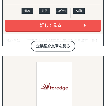
③グローバルコンサルティング
価格
対応
スピード
知識
・中小企業向け支援
・海外市場調査、販路開拓の伴走
・社内外のパートナーを活用し、最適な解決策を提案
詳しく見る
④企業向け海外研修
私たちは、「世界の人々と日本の可能性を引き出す」をミ
・企業様の目的に沿った研修の設計
ッションに、ASEAN・南アジア・欧米市場に特化した「調
・渡航先例：カナダ、中国、オランダ
企業紹介文章を見る
査で終わらない」売上直結型の海外進出支援を強みとして
・希望国がある場合も柔軟に対応
おります。
【補足】
立命館アジア太平洋大学をはじめとする国内外大学・日本
・海外だけでなく、日本国内における「グローバル人材」
語学校との独自ネットワークから生まれる1,000名規模の外
育成育成にも強み
国籍人財プールと、AI面接技術「Dokojob」により、最短1
・「グローバル人材」の定義は、企業ごとに異なるため、
週間で現地営業体制を構築。対応する主要各国に日本語力
定着支援まで対応可能
のある現地人財を配置し、海外進出後も継続的に支援でき
る体制を整えています。
昨今の海外市場は変動性が高く、かつウェブ・SNS等の膨