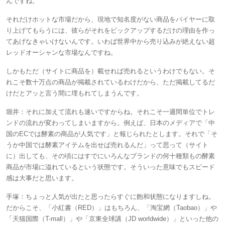
んですね。
それだけホットな市場だから、現地で知名度がない商品をバイヤーに取
り上げてもらうには、彼らがそれをピックアップするだけの理由を作っ
てあげなきゃいけないんです。いわば世界中から売り込みが絶えない超
レッドオーシャンな市場なんですね。
しかもただ（サイトに商品を）載せれば売れるというわけでもない。そ
れこそ数十万点の商品が掲載されているわけだから、ただ掲載してるだ
けだとアッと言う間に埋もれてしまうんです。
堀井：
それに加えて流れも速いですからね。それこそ一週間単位でトレ
ンドの流れが変わってしまいますから。例えば、日本のメディアで「中
国のECでは酵素の商品が人気です」と報じられたとします。それで「そ
うか中国では酵素アイテムを出せば売れるんだ」って思って（サイト
に）出しても、その頃にはすでにいろんなブランドの何十種類もの酵素
商品が市場に溢れているという状態です。そういった意味でもスピード
感は大事だと思います。
手塚：
ちょっと人気が出たと思ったらすぐに飽和状態になりますしね。
だからこそ、「小紅書（RED）」はもちろん、「淘宝網（Taobao）」や
「天猫国際（T-mall）」や「京東全球講（JD worldwide）」といった他の