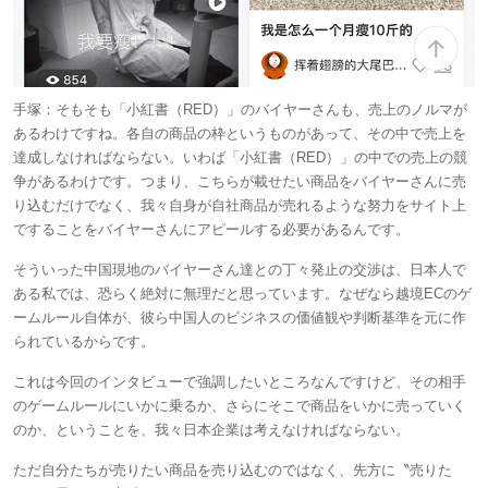
手塚：
そもそも「小紅書（RED）」のバイヤーさんも、売上のノルマが
あるわけですね。各自の商品の枠というものがあって、その中で売上を
達成しなければならない。いわば「小紅書（RED）」の中での売上の競
争があるわけです。つまり、こちらが載せたい商品をバイヤーさんに売
り込むだけでなく、我々自身が自社商品が売れるような努力をサイト上
ですることをバイヤーさんにアピールする必要があるんです。
そういった中国現地のバイヤーさん達との丁々発止の交渉は、日本人で
ある私では、恐らく絶対に無理だと思っています。なぜなら越境ECのゲ
ームルール自体が、彼ら中国人のビジネスの価値観や判断基準を元に作
られているからです。
これは今回のインタビューで強調したいところなんですけど、その相手
のゲームルールにいかに乗るか、さらにそこで商品をいかに売っていく
のか、ということを、我々日本企業は考えなければならない。
ただ自分たちが売りたい商品を売り込むのではなく、先方に〝売りた