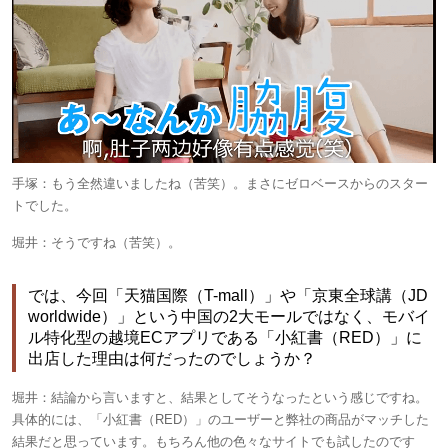
手塚：
もう全然違いましたね（苦笑）。まさにゼロベースからのスター
トでした。
堀井：
そうですね（苦笑）。
では、今回「天猫国際（T-mall）」や「京東全球講（JD
worldwide）」という中国の2大モールではなく、モバイ
ル特化型の越境ECアプリである「小紅書（RED）」に
出店した理由は何だったのでしょうか？
堀井：
結論から言いますと、結果としてそうなったという感じですね。
具体的には、「小紅書（RED）」のユーザーと弊社の商品がマッチした
結果だと思っています。もちろん他の色々なサイトでも試したのです