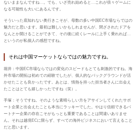
ないままなんですね…。でも、いざ売れ始めると…これが倍々ゲームに
なる可能性も大いにあるんです。
そういった底知れない奥行きこそが、母数の多い中国EC市場ならではの
魅力だと思います。最初は難しいかもしれませんが、閉ざされたドアを
なんとか開けることができて、その後に続くレールに上手く乗れれば…
というのが私個人の感想ですね。
それは中国マーケットならではの魅力ですね。
堀井：
中国EC市場ならではの変化のスピードもとても刺激的ですね。海
外市場の開拓は初めての経験でしたが、個人的なバックグラウンドが活
かせたことも良かったです。あとは、情熱を持った担当者さんに出会え
たことはとても嬉しかったですね（笑）。
手塚：
そうですね。そのような素晴らしい方をアサインしてくれたサポ
ート企業と出会えたことも本当にラッキーでした。やはり信頼できるパ
ートナー企業の存在こそがもっとも重要であることは間違いありませ
ん。それは越境ECに限らず、すべての海外ビジネスにおいて言えること
だと思います。