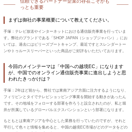
信頼できるパートナー企業の存在こそがも
っとも重要
まずは御社の事業概要について教えてください。
手塚：
テレビ放送やインターネットにおける通信販売事業を行っていま
す。弊社のブランドである「SHOP JAPAN（ショップジャパン）」にお
いては、過去にはビリーズブートキャンプ、最近ですとスレンダートー
ンやトゥルースリーパーといった商品がご好評をいただいております。
今回のメインテーマは「中国への越境EC」になります
が、中国でのオンライン通信販売事業に進出しようと思
われたきっかけは？
手塚：
2年ほど前から、弊社では東南アジア方面に注力するようになり、
フィリピンとタイでテレビショッピング事業を開始する動きがあったん
です。その地域をフォローする部署を作ろうと設立されたのが、私と堀
井が所属しているグローバルエクスパンションという部署になります。
もともとは東南アジアを中心とした業務を行っていたのですが、それと
平行して色々と情報を集めると、中国の越境EC市場がどのデータをどの