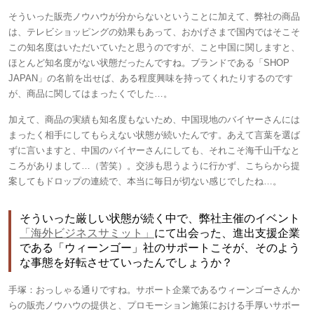
そういった販売ノウハウが分からないということに加えて、弊社の商品
は、テレビショッピングの効果もあって、おかげさまで国内ではそこそ
この知名度はいただいていたと思うのですが、こと中国に関しますと、
ほとんど知名度がない状態だったんですね。ブランドである「SHOP
JAPAN」の名前を出せば、ある程度興味を持ってくれたりするのです
が、商品に関してはまったくでした…。
加えて、商品の実績も知名度もないため、中国現地のバイヤーさんには
まったく相手にしてもらえない状態が続いたんです。あえて言葉を選ば
ずに言いますと、中国のバイヤーさんにしても、それこそ海千山千なと
ころがありまして…（苦笑）。交渉も思うように行かず、こちらから提
案してもドロップの連続で、本当に毎日が切ない感じでしたね…。
そういった厳しい状態が続く中で、弊社主催のイベント
「海外ビジネスサミット」
にて出会った、進出支援企業
である「ウィーンゴー」社のサポートこそが、そのよう
な事態を好転させていったんでしょうか？
手塚：
おっしゃる通りですね。サポート企業であるウィーンゴーさんか
らの販売ノウハウの提供と、プロモーション施策における手厚いサポー