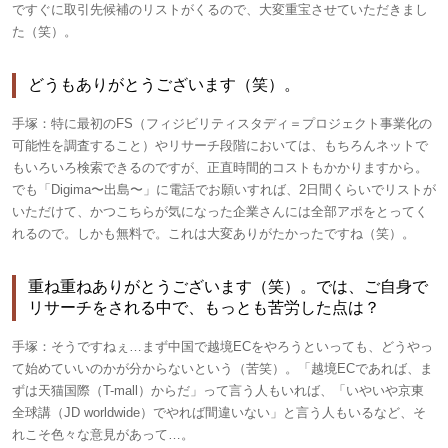
ですぐに取引先候補のリストがくるので、大変重宝させていただきまし
た（笑）。
どうもありがとうございます（笑）。
手塚：
特に最初のFS（フィジビリティスタディ＝プロジェクト事業化の
可能性を調査すること）やリサーチ段階においては、もちろんネットで
もいろいろ検索できるのですが、正直時間的コストもかかりますから。
でも「Digima〜出島〜」に電話でお願いすれば、2日間くらいでリストが
いただけて、かつこちらが気になった企業さんには全部アポをとってく
れるので。しかも無料で。これは大変ありがたかったですね（笑）。
重ね重ねありがとうございます（笑）。では、ご自身で
リサーチをされる中で、もっとも苦労した点は？
手塚：
そうですねぇ…まず中国で越境ECをやろうといっても、どうやっ
て始めていいのかが分からないという（苦笑）。「越境ECであれば、ま
ずは天猫国際（T-mall）からだ」って言う人もいれば、「いやいや京東
全球講（JD worldwide）でやれば間違いない」と言う人もいるなど、そ
れこそ色々な意見があって…。