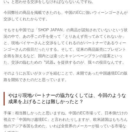
い〟と思わせる交渉をしなければならないんですね。
今回弊社の商品を掲載できたのも、中国のECに強いウィーンゴーさんが
交渉してくれたからです。
そもそも中国では「SHOP JAPAN」の商品が認知されていないという状
況の中で、あの手この手を使って「とりあえず売ってみてくれないか」
と、現地バイヤーさんと交渉をしてくれるのがパートナーであるウィー
ンゴーさんの役目だったりする。そして、従来の商品販売にプレゼント
企画を加えるなど、国内とは違ったキャンペーンプランの提案といっ
た、交渉の臨むための〝武器〟を提供するのが、我々の役目なんです。
そのようにお互いがタッグを組むことで、未開であった中国越境ECの販
路を開拓できたのだと思っています。
やはり現地パートナーの協力なくしては、今回のような
成果を上げることは難しかったと？
手塚：
相当難しかったと思いますね。中国のEC市場って、日本側だけの
視点で「中国向け越境EC」と言われたりしますが、欧米諸国はもちろん
他のアジア各国も含めた、いわば全世界のメーカーが狙っている市場な