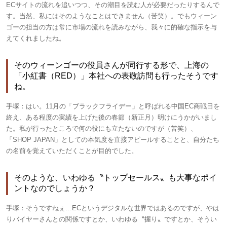
ECサイトの流れを追いつつ、その潮目を読む人が必要だったりするんで
す。当然、私にはそのようなことはできません（苦笑）。でもウィーン
ゴーの担当の方は常に市場の流れを読みながら、我々に的確な指示を与
えてくれましたね。
そのウィーンゴーの役員さんが同行する形で、上海の
「小紅書（RED）」本社への表敬訪問も行ったそうです
ね。
手塚：
はい。11月の「ブラックフライデー」と呼ばれる中国EC商戦日を
終え、ある程度の実績を上げた後の春節（新正月）明けにうかがいまし
た。私が行ったところで何の役にも立たないのですが（苦笑）、
「SHOP JAPAN」としての本気度を直接アピールすることと、自分たち
の名前を覚えていただくことが目的でした。
そのような、いわゆる〝トップセールス〟も大事なポイ
ントなのでしょうか？
手塚：
そうですねぇ…ECというデジタルな世界ではあるのですが、やは
りバイヤーさんとの関係ですとか、いわゆる〝握り〟ですとか、そうい