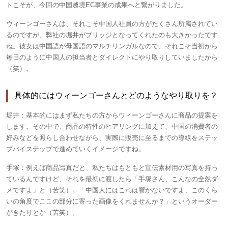
トこそが、今回の中国越境EC事業の成果へと繋がりました。
ウィーンゴーさんは、それこそ中国人社員の方がたくさん所属されてい
るのですが、弊社の堀井がブリッジとなってくれたのも大きかったです
ね。彼女は中国語が母国語のマルチリンガルなので、それこそ当初から
毎日のように中国人の担当者とダイレクトにやり取りしていましたから
（笑）。
具体的にはウィーンゴーさんとどのようなやり取りを？
堀井：
基本的にはまず私たちの方からウィーンゴーさんに商品の提案を
します。その中で、商品の特性のヒアリングに加えて、中国の消費者の
好みなどを照らし合わせながら、実際に販売に至るまでの導線をステッ
プバイステップで進めていくイメージですね。
手塚：
例えば商品写真だと、私たちはもともと宣伝素材用の写真を持っ
ているんですけど、それを最初に渡したら「手塚さん、こんなの全然ダ
メですよ」と（苦笑）。「中国人にはこれは響かないですよ、このくら
いの角度でここの部分に寄った画像をくれませんか？」というオーダー
がきたりとか（苦笑）。