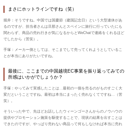
まさにホットラインですね（笑）
堀井：
そうですね。中国では国慶節（建国記念日）という大型連休があ
るのですが、担当者さんは旦那さんとスペインに旅行に行っていたにも
関わらず、商品の売れ行きが気になるからとWeChatで連絡をくれるほど
でしたから（苦笑）。
手塚：
メーカー側としては、そこまでして売ってくれようとしているこ
とが本当にありがたいですね。
最後に、ここまでの中国越境EC事業を振り返ってみての
所感はいかがでしょうか？
手塚：やってみて実感したことは…最初の一個を売るのがものすごく大
変だということですね。最初は本当にまったく売れなくてですね…（苦
笑）。
そういった中で、先ほどお話ししたウィーンゴーさんからのノウハウの
提供やプロモーション施策を駆使することで、現状の結果を出すことは
できたのですが、やっぱり売れない商品って何もしなければ本当に売れ