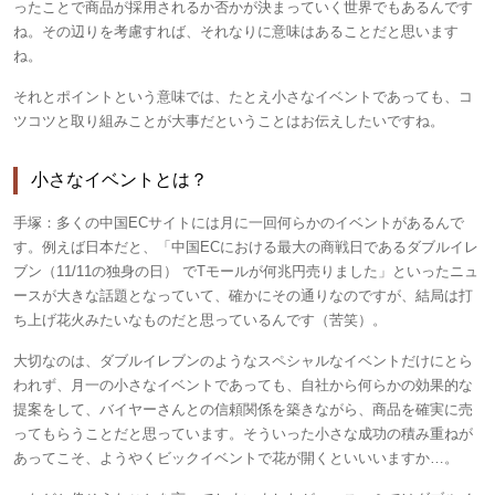
ったことで商品が採用されるか否かが決まっていく世界でもあるんです
ね。その辺りを考慮すれば、それなりに意味はあることだと思います
ね。
それとポイントという意味では、たとえ小さなイベントであっても、コ
ツコツと取り組みことが大事だということはお伝えしたいですね。
小さなイベントとは？
手塚：
多くの中国ECサイトには月に一回何らかのイベントがあるんで
す。例えば日本だと、「中国ECにおける最大の商戦日であるダブルイレ
ブン（11/11の独身の日） でTモールが何兆円売りました」といったニュ
ースが大きな話題となっていて、確かにその通りなのですが、結局は打
ち上げ花火みたいなものだと思っているんです（苦笑）。
大切なのは、ダブルイレブンのようなスペシャルなイベントだけにとら
われず、月一の小さなイベントであっても、自社から何らかの効果的な
提案をして、バイヤーさんとの信頼関係を築きながら、商品を確実に売
ってもらうことだと思っています。そういった小さな成功の積み重ねが
あってこそ、ようやくビックイベントで花が開くといいいますか…。