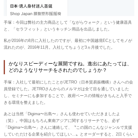
手塚：
今回は弊社の主力商品として「ながらウォーク」という健康器具
と、「セラフィット」というキッチン用品を出品しました。
私が2016年の8月に入社したのですが、最初に中国越境ECとしてモノが
流れたのが、2016年11月。入社してちょうど3ヵ月後でした。
かなりスピーディーな展開ですね。進出にあたっては、
どのようなリサーチをされたのでしょうか？
手塚：
入社して最初にしたことがJETRO（日本貿易振機構）さんへの会
員登録でした。JETROさんからのメルマガは全て目を通していました
し、セミナーにも参加することで、政府ベースの情報がきちんと入手で
きる環境を整えました。
あとは当然「Digima〜出島〜」さんも使わせていただきましたよ
（笑）。中国はもちろん東南アジアに関するリサーチでも、必ず
「Digima〜出島〜」さんに連絡して、〝この国のこんなジャンルで支援
していただける企業を紹介してほしい…〟とオーダーすると、2日くらい