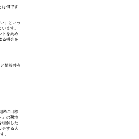
とは何です
ない」といっ
ています。
ントを高め
取る機会を
など情報共有
期限に目標
～』の菊地
を理解した
ッチする人
ます。