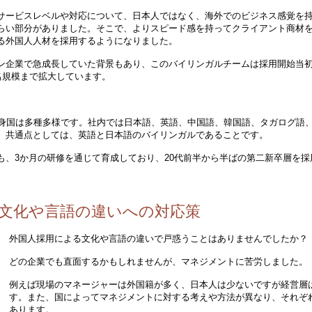
サービスレベルや対応について、日本人ではなく、海外でのビジネス感覚を
らい部分がありました。そこで、よりスピード感を持ってクライアント商材
る外国人人材を採用するようになりました。
ン企業で急成長していた背景もあり、このバイリンガルチームは採用開始当初の
名規模まで拡大しています。
出身国は多種多様です。社内では日本語、英語、中国語、韓国語、タガログ語
。共通点としては、英語と日本語のバイリンガルであることです。
も、3か月の研修を通じて育成しており、20代前半から半ばの第二新卒層を採
文化や言語の違いへの対応策
外国人採用による文化や言語の違いで戸惑うことはありませんでしたか？
どの企業でも直面するかもしれませんが、マネジメントに苦労しました。
例えば現場のマネージャーは外国籍が多く、日本人は少ないですが経営層
す。また、国によってマネジメントに対する考えや方法が異なり、それぞ
あります。