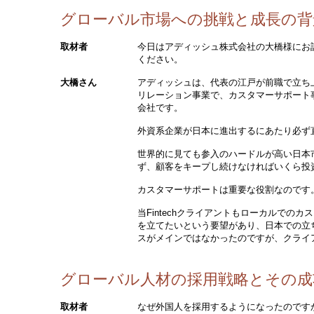
グローバル市場への挑戦と成長の背
取材者
今日はアディッシュ株式会社の大橋様にお
ください。
大橋さん
アディッシュは、代表の江戸が前職で立ち上
リレーション事業で、カスタマーサポート
会社です。
外資系企業が日本に進出するにあたり必ず
世界的に見ても参入のハードルが高い日本
ず、顧客をキープし続けなければいくら投
カスタマーサポートは重要な役割なのです
当Fintechクライアントもローカルで
を立てたいという要望があり、日本での立
スがメインではなかったのですが、クライ
グローバル人材の採用戦略とその成
取材者
なぜ外国人を採用するようになったのです