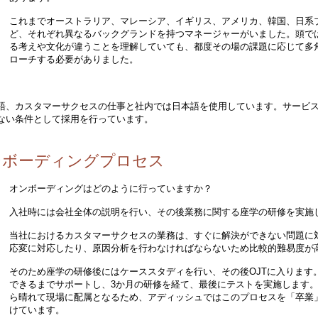
これまでオーストラリア、マレーシア、イギリス、アメリカ、韓国、日系
ど、それぞれ異なるバックグランドを持つマネージャーがいました。頭で
る考えや文化が違うことを理解していても、都度その場の課題に応じて多
ローチする必要がありました。
語、カスタマーサクセスの仕事と社内では日本語を使用しています。サービ
ない条件として採用を行っています。
ンボーディングプロセス
オンボーディングはどのように行っていますか？
入社時には会社全体の説明を行い、その後業務に関する座学の研修を実施
当社におけるカスタマーサクセスの業務は、すぐに解決ができない問題に
応変に対応したり、原因分析を行わなければならないため比較的難易度が
そのため座学の研修後にはケーススタディを行い、その後OJTに入ります
できるまでサポートし、3か月の研修を経て、最後にテストを実施します
ら晴れて現場に配属となるため、アディッシュではこのプロセスを「卒業
けています。