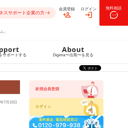
無料相談
会員登録
ログイン
ネスサポート企業の方
ム」
pport
About
をサポートする
Digima〜出島〜を見る
年7月10日