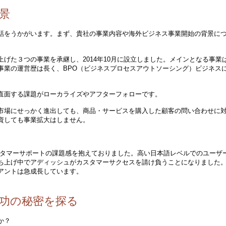
景
話をうかがいます。まず、貴社の事業内容や海外ビジネス事業開始の背景に
げた３つの事業を承継し、2014年10月に設立しました。メインとなる事業
事業の運営歴は長く、BPO（ビジネスプロセスアウトソーシング）ビジネス
直面する課題がローカライズやアフターフォローです。
市場にせっかく進出しても、商品・サービスを購入した顧客の問い合わせに
資しても事業拡大はしません。
。
のカスタマーサポートの課題感を抱えておりました。高い日本語レベルでのユーザ
ち上げ中でアディッシュがカスタマーサクセスを請け負うことになりました
アントは急成長しています。
功の秘密を探る
か？