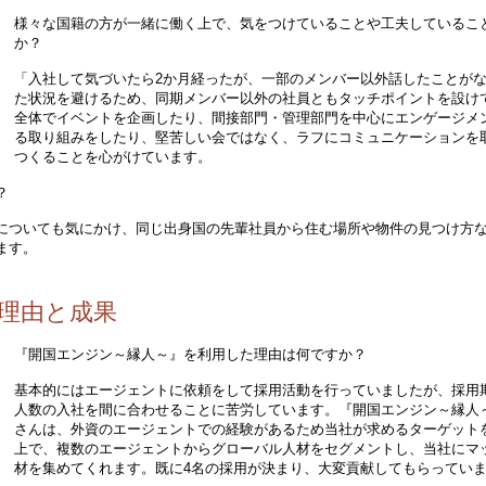
様々な国籍の方が一緒に働く上で、気をつけていることや工夫しているこ
か？
「入社して気づいたら2か月経ったが、一部のメンバー以外話したことが
た状況を避けるため、同期メンバー以外の社員ともタッチポイントを設け
全体でイベントを企画したり、間接部門・管理部門を中心にエンゲージメ
る取り組みをしたり、堅苦しい会ではなく、ラフにコミュニケーションを
つくることを心がけています。
？
についても気にかけ、同じ出身国の先輩社員から住む場所や物件の見つけ方
ます。
理由と成果
『開国エンジン～縁人～』を利用した理由は何ですか？
基本的にはエージェントに依頼をして採用活動を行っていましたが、採用
人数の入社を間に合わせることに苦労しています。『開国エンジン～縁人
さんは、外資のエージェントでの経験があるため当社が求めるターゲット
上で、複数のエージェントからグローバル人材をセグメントし、当社にマ
材を集めてくれます。既に4名の採用が決まり、大変貢献してもらってい