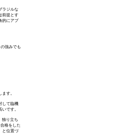
ブラジルな
は前提とす
角的にアプ
スの強みでも
します。
対して臨機
高いです。
。独り立ち
。合格をした
」と位置づ