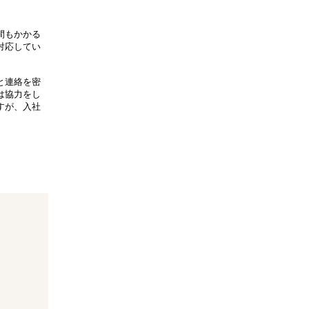
間もかかる
対応してい
と連絡を密
は協力をし
すが、入社