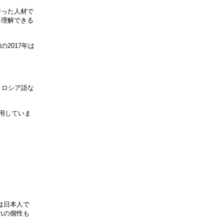
持った人材で
を理解できる
2017年は
、ロシア語な
用していま
は日本人で
れの個性も