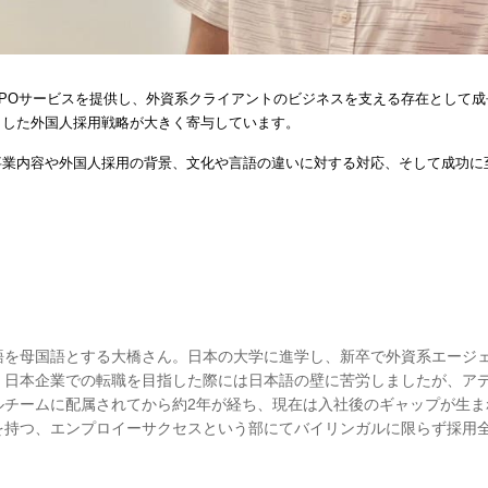
POサービスを提供し、外資系クライアントのビジネスを支える存在として成
とした外国人採用戦略が大きく寄与しています。
事業内容や外国人採用の背景、文化や言語の違いに対する対応、そして成功に
語を母国語とする大橋さん。日本の大学に進学し、新卒で外資系エージェ
。日本企業での転職を目指した際には日本語の壁に苦労しましたが、ア
ルチームに配属されてから約2年が経ち、現在は入社後のギャップが生ま
を持つ、エンプロイーサクセスという部にてバイリンガルに限らず採用