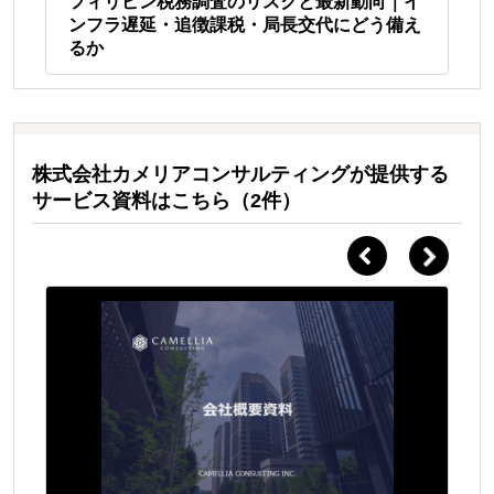
｜
フィリピン税務調査のリスクと最新動向｜イ
【
で
ンフラ遅延・追徴課税・局長交代にどう備え
ブ
るか
質
株式会社カメリアコンサルティングが提供する
サービス資料はこちら（2件）