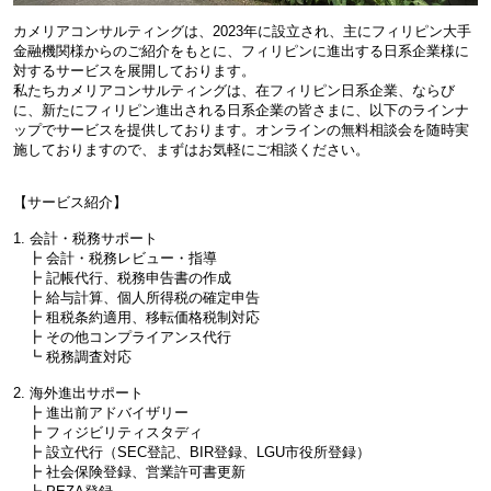
カメリアコンサルティングは、2023年に設立され、主にフィリピン大手
金融機関様からのご紹介をもとに、フィリピンに進出する日系企業様に
対するサービスを展開しております。
私たちカメリアコンサルティングは、在フィリピン日系企業、ならび
に、新たにフィリピン進出される日系企業の皆さまに、以下のラインナ
ップでサービスを提供しております。オンラインの無料相談会を随時実
施しておりますので、まずはお気軽にご相談ください。
【サービス紹介】
1. 会計・税務サポート
┣ 会計・税務レビュー・指導
┣ 記帳代行、税務申告書の作成
┣ 給与計算、個人所得税の確定申告
┣ 租税条約適用、移転価格税制対応
┣ その他コンプライアンス代行
┗ 税務調査対応
2. 海外進出サポート
┣ 進出前アドバイザリー
┣ フィジビリティスタディ
┣ 設立代行（SEC登記、BIR登録、LGU市役所登録）
┣ 社会保険登録、営業許可書更新