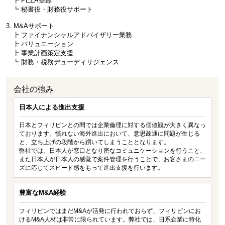
┣ PEZA登録
┗ 秘書役・財務役サポート
3. M&Aサポート
┣ ファイナンシャルアドバイザリー業務
┣ バリュエーション
┣ 事業計画策定支援
┗ 財務・税務デューディリジェンス
会社の強み
日本人による進出支援
日本とフィリピンとの間では企業倫理に対する価値観が大きく異なっ
ております。慣れない海外進出において、意思疎通に問題が生じる
と、立ち上げの段階から躓いてしまうこととなります。
弊社では、日本人が窓口となり密なコミュニケーションを行うこと、
また日本人が日本人の感覚で案件管理を行うことで、お客さまのニー
ズに応じてスピード感をもって進出支援を行います。
豊富なM&A経験
フィリピンではまだM&Aが活発に行われておらず、フィリピンにお
けるM&A人材は非常に限られています。弊社では、日系企業に特化