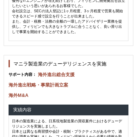
優秀なITエンジニアが増え続けており、フィリピンに開発拠点を設立
したいという思いがあられるお客様でした。
会社設立は、SECの法人登記に1ヶ月程度、3ヶ月程度で営業も開始
できるスピード感で設立を行うことが出来ました。
また、会計・税務・法務の全般の一環したアドバイザリー業務を提
供し、フィリピンでも大きなトラブルに合うことなく、良い滑り出
しで事業を開始することができました。
マニラ製造業のデューデリジェンスを実施
海外進出総合支援
サポート内容：
海外進出戦略・事業計画立案
海外M&A
実績内容
日本の製造業による、日系現地製造業の買収案件におけるデューデ
リジェンスを実施しました。
日本とは異なる商習慣や会計・税制・プラクティスがある中で、適
切な調査を実施しました。フィリピン現地法人から必要な情報を取