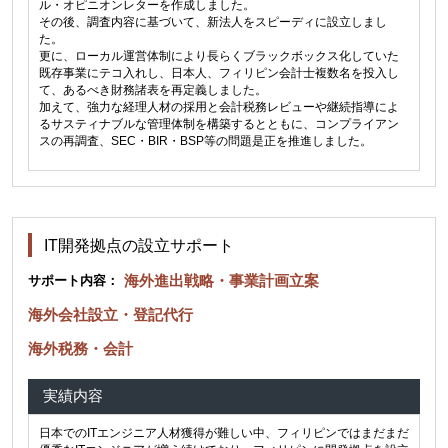
ル・オピニオンレターを作成しました。
その後、調査内容に基づいて、新法人をスピーディに設立しまし
た。
更に、ローカル運営体制により長らくブラックボックス化していた
既存事業にテコ入れし、日本人、フィリピン会計士複数名を投入し
て、あるべき財務諸表を再定義しました。
加えて、強力な経理人材の採用と会計税務レビューや継続指導によ
るサスティナブルな管理体制を構築するとともに、コンプライアン
スの再調査、SEC・BIR・BSP等の問題是正を推進しました。
IT開発拠点の設立サポート
海外進出戦略・事業計画立案
サポート内容：
海外会社設立・登記代行
海外税務・会計
実績内容
日本でのITエンジニア人材獲得が難しい中、フィリピンではまだまだ