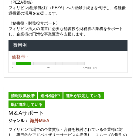
〈PEZA登録〉
フィリピン経済特区庁（PEZA）への登録手続きを代行し、各種優
遇措置の活用を支援します。
〈秘書役・財務役サポート〉
フィリピン法人の運営に必要な秘書役や財務役の業務をサポート
し、企業様の円滑な事業運営を支援します。
費用例
価格帯：
0
500
1,000
単位：万円
情報収集段階
進出検討中
進出が決定している
既に進出している
M＆Aサポート
海外M&A
ジャンル：
フィリピン市場での企業買収・合併を検討されている企業様に対
し、専門的なアドバイザリーサービスを提供し、スムーズな取引の