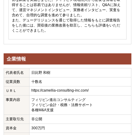
得することは容易ではありませんが、情報依頼リスト、Q&Aに加え
て、適宜マネジメントインタビュー、実務者インタビュー、実査を
含めて、合理的な調査を進めて参りました。
また、デューデリジェンスを通じて取得した情報をもとに調査報告
をした後には、買収後の業務改善を助言し、こちらも評価をいただ
くことができました。
企業情報
代表者氏名
日比野 和樹
従業員数
十数名
https://camellia-consulting-inc.com/
ＵＲＬ
事業内容
フィリピン進出コンサルティング
フィリピン会計・税務・法務サポート
各種M&A支援
主要取引先
非公開
資本金
300万円