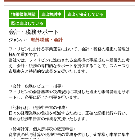
情報収集段階
進出検討中
進出が決定している
既に進出している
会計・税務サポート
海外税務・会計
ジャンル：
フィリピンにおける事業運営において、会計・税務の適正な管理は
極めて重要です。
当社では、フィリピンに進出される企業様の事業成功を最優先に考
え、会計・税務の専門的なサポートを提供することで、スムーズな
市場参入と持続的な成長を支援いたします。
〈会計・税務レビュー・指導〉
フィリピンの会計基準や税務規則に準拠した適正な帳簿管理をサポ
ートし、必要に応じた指導を行います。
〈記帳代行、税務申告書の作成〉
日々の経理業務の負担を軽減するために、正確な記帳代行を行い、
適正な税務申告書の作成を支援いたします。
〈給与計算、個人所得税の確定申告〉
従業員の給与計算や税務申告の業務を代行し、企業様が本業に集中