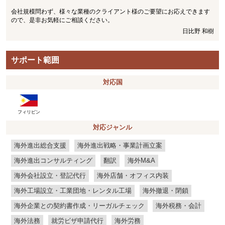
会社規模問わず、様々な業種のクライアント様のご要望にお応えできます
ので、是非お気軽にご相談ください。
日比野 和樹
サポート範囲
対応国
フィリピン
対応ジャンル
海外進出総合支援
海外進出戦略・事業計画立案
海外進出コンサルティング
翻訳
海外M&A
海外会社設立・登記代行
海外店舗・オフィス内装
海外工場設立・工業団地・レンタル工場
海外撤退・閉鎖
海外企業との契約書作成・リーガルチェック
海外税務・会計
海外法務
就労ビザ申請代行
海外労務