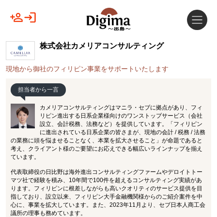
株式会社カメリアコンサルティング
現地から御社のフィリピン事業をサポートいたします
担当者から一言
カメリアコンサルティングはマニラ・セブに拠点があり、フィ
リピン進出する日系企業様向けのワンストップサービス（会社
設立、会計税務、法務など）を提供しています。「フィリピン
に進出されている日系企業の皆さまが、現地の会計 / 税務 / 法務
の業務に頭を悩ませることなく、本業を拡大させること」が命題であると
考え、クライアント様のご要望にお応えできる幅広いラインナップを揃え
ています。
代表取締役の日比野は海外進出コンサルティングファームやデロイトトー
マツ社で経験を積み、10年間で100件を超えるコンサルティング実績があ
ります。フィリピンに根差しながらも高いクオリティのサービス提供を目
指しており、設立以来、フィリピン大手金融機関様からのご紹介案件を中
心に、事業を拡大しています。また、2023年11月より、セブ日本人商工会
議所の理事も務めています。