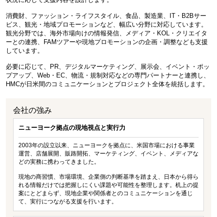
消費財、ファッション・ライフスタイル、食品、製造業、IT・B2Bサー
ビス、観光・地域プロモーションなど、幅広い分野に対応しています。
観光分野では、海外市場向けの情報発信、メディア・KOL・クリエイタ
ーとの連携、FAMツアーや現地プロモーションの企画・調整なども支援
しています。
必要に応じて、PR、デジタルマーケティング、展示会、イベント・ポッ
プアップ、Web・EC、物流・規制対応などの専門パートナーと連携し、
HMCが日米間のコミュニケーションとプロジェクト全体を統括します。
会社の強み
ニューヨーク拠点の現地視点と実行力
2003年の設立以来、ニューヨークを拠点に、米国市場における事業
運営、店舗展開、販路開拓、マーケティング、イベント、メディアな
どの実務に携わってきました。
現地の商習慣、市場環境、企業側の判断基準を踏まえ、日本から得ら
れる情報だけでは把握しにくい課題や可能性を整理します。机上の提
案にとどまらず、現地企業や関係者とのコミュニケーションを通じ
て、実行につながる支援を行います。