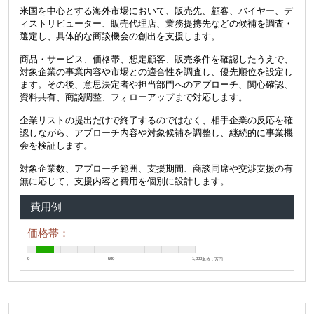
米国を中心とする海外市場において、販売先、顧客、バイヤー、デ
ィストリビューター、販売代理店、業務提携先などの候補を調査・
選定し、具体的な商談機会の創出を支援します。
商品・サービス、価格帯、想定顧客、販売条件を確認したうえで、
対象企業の事業内容や市場との適合性を調査し、優先順位を設定し
ます。その後、意思決定者や担当部門へのアプローチ、関心確認、
資料共有、商談調整、フォローアップまで対応します。
企業リストの提出だけで終了するのではなく、相手企業の反応を確
認しながら、アプローチ内容や対象候補を調整し、継続的に事業機
会を検証します。
対象企業数、アプローチ範囲、支援期間、商談同席や交渉支援の有
無に応じて、支援内容と費用を個別に設計します。
費用例
価格帯：
0
500
1,000
単位：万円