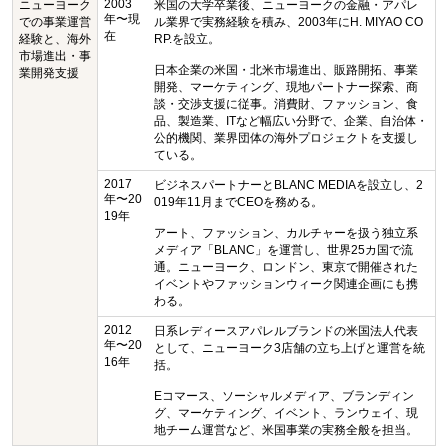
2003
ニューヨーク
米国の大学卒業後、ニューヨークの金融・アパレ
年〜現
での事業運営
ル業界で実務経験を積み、2003年にH. MIYAO CO
在
経験と、海外
RP.を設立。
市場進出・事
日本企業の米国・北米市場進出、販路開拓、事業
業開発支援
開発、マーケティング、現地パートナー探索、商
談・交渉支援に従事。消費財、ファッション、食
品、製造業、ITなど幅広い分野で、企業、自治体・
公的機関、業界団体の海外プロジェクトを支援し
ている。
2017
ビジネスパートナーとBLANC MEDIAを設立し、2
年〜20
019年11月までCEOを務める。
19年
アート、ファッション、カルチャーを扱う独立系
メディア「BLANC」を運営し、世界25カ国で流
通。ニューヨーク、ロンドン、東京で開催された
イベントやファッションウィーク関連企画にも携
わる。
2012
日系レディースアパレルブランドの米国法人代表
年〜20
として、ニューヨーク3店舗の立ち上げと運営を統
16年
括。
Eコマース、ソーシャルメディア、ブランディン
グ、マーケティング、イベント、ランウェイ、現
地チーム運営など、米国事業の実務全般を担当。