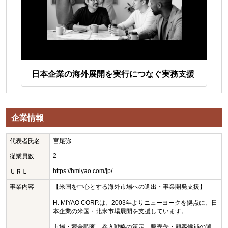
す
独
日本企業の海外展開を実行につなぐ実務支援
る
企業情報
代表者氏名
宮尾弥
2
従業員数
https://hmiyao.com/jp/
ＵＲＬ
事業内容
【米国を中心とする海外市場への進出・事業開発支援】
H. MIYAO CORP.は、2003年よりニューヨークを拠点に、日
本企業の米国・北米市場展開を支援しています。
市場・競合調査、参入戦略の策定、販売先・顧客候補の選