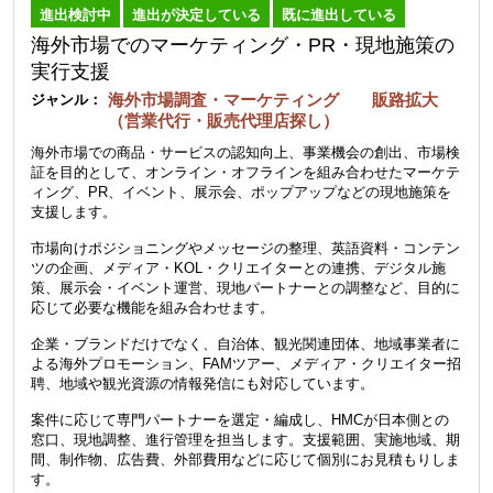
進出検討中
進出が決定している
既に進出している
海外市場でのマーケティング・PR・現地施策の
実行支援
海外市場調査・マーケティング 販路拡大
ジャンル：
（営業代行・販売代理店探し）
海外市場での商品・サービスの認知向上、事業機会の創出、市場検
証を目的として、オンライン・オフラインを組み合わせたマーケテ
ィング、PR、イベント、展示会、ポップアップなどの現地施策を
支援します。
市場向けポジショニングやメッセージの整理、英語資料・コンテン
ツの企画、メディア・KOL・クリエイターとの連携、デジタル施
策、展示会・イベント運営、現地パートナーとの調整など、目的に
応じて必要な機能を組み合わせます。
企業・ブランドだけでなく、自治体、観光関連団体、地域事業者に
よる海外プロモーション、FAMツアー、メディア・クリエイター招
聘、地域や観光資源の情報発信にも対応しています。
案件に応じて専門パートナーを選定・編成し、HMCが日本側との
窓口、現地調整、進行管理を担当します。支援範囲、実施地域、期
間、制作物、広告費、外部費用などに応じて個別にお見積もりしま
す。