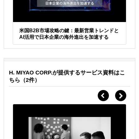
ドと
米国B2B市場攻略の鍵：最新営業トレンドと
米
AI活用で日本企業の海外進出を加速する
A
H. MIYAO CORP.が提供するサービス資料はこ
ちら（2件）