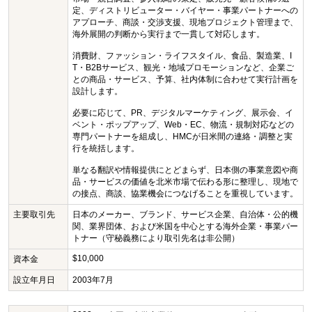
定、ディストリビューター・バイヤー・事業パートナーへの
アプローチ、商談・交渉支援、現地プロジェクト管理まで、
海外展開の判断から実行まで一貫して対応します。
消費財、ファッション・ライフスタイル、食品、製造業、I
T・B2Bサービス、観光・地域プロモーションなど、企業ご
との商品・サービス、予算、社内体制に合わせて実行計画を
設計します。
必要に応じて、PR、デジタルマーケティング、展示会、イ
ベント・ポップアップ、Web・EC、物流・規制対応などの
専門パートナーを組成し、HMCが日米間の連絡・調整と実
行を統括します。
単なる翻訳や情報提供にとどまらず、日本側の事業意図や商
品・サービスの価値を北米市場で伝わる形に整理し、現地で
の接点、商談、協業機会につなげることを重視しています。
主要取引先
日本のメーカー、ブランド、サービス企業、自治体・公的機
関、業界団体、および米国を中心とする海外企業・事業パー
トナー（守秘義務により取引先名は非公開）
$10,000
資本金
設立年月日
2003年7月