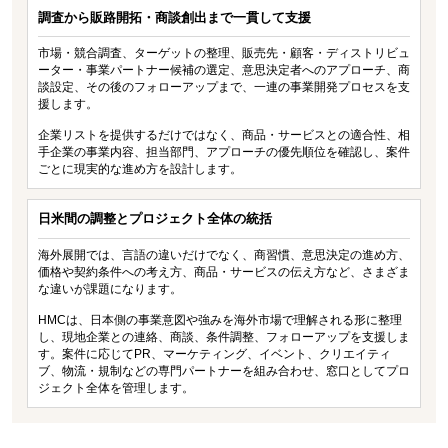
調査から販路開拓・商談創出まで一貫して支援
市場・競合調査、ターゲットの整理、販売先・顧客・ディストリビュ
ーター・事業パートナー候補の選定、意思決定者へのアプローチ、商
談設定、その後のフォローアップまで、一連の事業開発プロセスを支
援します。
企業リストを提供するだけではなく、商品・サービスとの適合性、相
手企業の事業内容、担当部門、アプローチの優先順位を確認し、案件
ごとに現実的な進め方を設計します。
日米間の調整とプロジェクト全体の統括
海外展開では、言語の違いだけでなく、商習慣、意思決定の進め方、
価格や契約条件への考え方、商品・サービスの伝え方など、さまざま
な違いが課題になります。
HMCは、日本側の事業意図や強みを海外市場で理解される形に整理
し、現地企業との連絡、商談、条件調整、フォローアップを支援しま
す。案件に応じてPR、マーケティング、イベント、クリエイティ
ブ、物流・規制などの専門パートナーを組み合わせ、窓口としてプロ
ジェクト全体を管理します。