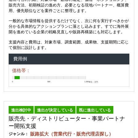
販売方法、初期検証の進め方、必要となる現地パートナー、概算費
用、優先順位などを案件ごとに整理します。
一般的な市場情報を提供するだけでなく、次に何を実行すべきかが
分かる具体的なアクションプランに落とし込みます。すでに海外展
開を進めている企業の戦略見直しや販路再構築にも対応します。
支援内容と費用は、対象市場、調査範囲、成果物、支援期間に応じ
て個別に設計します。
費用例
価格帯：
0
500
1,000
単位：万円
進出検討中
進出が決定している
既に進出している
販売先・ディストリビューター・事業パートナ
ー開拓支援
販路拡大（営業代行・販売代理店探し）
ジャンル：