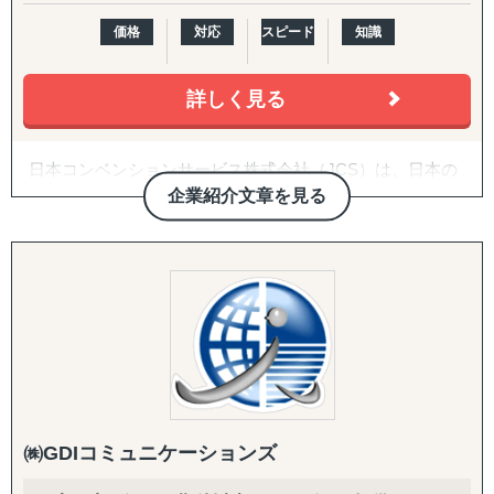
・採用計画から運用管理まで一貫サポート。フレキシブ
ルな契約と競争力のある料金が強み
価格
対応
スピード
知識
(例：急成長中のIT企業がエンジニアを大量採用するた
め、RPOを導入。)
詳しく見る
【その他提供可能なサービス】
日本コンベンションサービス株式会社（JCS）は、日本の
5. 海外企業の日本進出支援（EOR）
コンベンション業界のリーディングカンパニーで、コンベ
企業紹介文章を見る
・海外企業が日本での事業展開をスムーズに進めるた
ンションやイベントの企画・運営サービスだけでなく、
め、法人設立なしで従業員を雇用。
1967年の創業以来、長年にわたり通訳・翻訳・人材サービ
・日本市場進出を低コストかつ迅速に実現します。
スを一体で提供してきた、語学サービスのパイオニアで
す。
6. 日本国内の外国人雇用・ビザ申請サポート
通訳・翻訳はそれぞれ専門性の高いプロフェッショナル集
・日本国内で外国人を雇用する企業向けに、ビザ（在
団が担い、人材サービスではビジネススキル × 語学の人材
留資格）申請・更新のサポートを提供。
派遣・紹介・業務委託を柔軟に組み合わせたソリューショ
ンを提供。単発対応に強い通訳会社、翻訳特化型ベンダ
ー、人材供給を主軸とする派遣会社とは異なり、「人」と
まずはお気軽にお問い合わせください。
「ことば」を業務設計から一括で支援できる体制を強みと
㈱GDIコミュニケーションズ
しています。
語学対応が必要な海外ビジネスの現場において、複数ベン