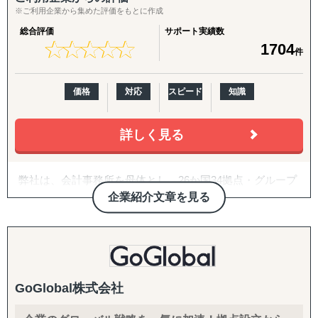
韓国
※ご利用企業から集めた評価をもとに作成
↳ アジア（中東ほか）：ドバイ・サウジアラビア・イン
総合評価
サポート実績数
ド・バングラデシュ・モンゴル
★
★
★
★
★
★
★
★
★
★
1704
件
↳ 欧米：アメリカ・イギリス・フランス・ドイツ
※サポート内容により、対応の可否や得意・不得意な分野
があります。
価格
対応
スピード
知識
------------------------------------
詳しく見る
■ 対応施策について
弊社は、会計事務所を母体とし、26か国34拠点・グループ
◆以下はこれまで当社で実績が多く、特にニーズの高い支
従業員357名のグローバルコンサルティングファームで
企業紹介文章を見る
援パッケージです。
す。
『LocaBrain（ロカブレイン）｜海外進出 現地顧問サービ
2007年に日本の会計事務所として初めてインドに進出し、
ス』
翌年ASEAN一帯、中南米等にも展開。
↳ AIが出した"答えっぽいもの"を、現地のリアルで答え合
20年近い海外実務の蓄積があり、実績・ノウハウも豊富に
わせする。海外進出の現地顧問サービス。
GoGlobal株式会社
ございます。
『INTERForce｜海外進出伴走サポート』