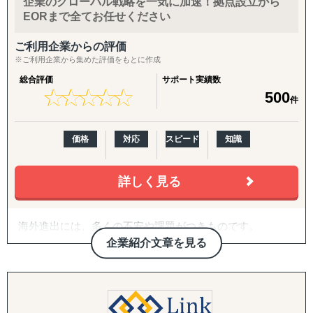
企業のグローバル戦略を一気に加速！拠点設立から
また、自社拠点を持たない国についても、現地パートナ
↳ 海外事業を貴社の海外事業担当者として伴走
EORまで全てお任せください
ー・提携専門家とのネットワークを通じて、世界どこでも
対応可能な体制を構築しています。
『LocaForce（ロカフォース）海外販路開拓 現地支援サー
ご利用企業からの評価
ビス』
※ご利用企業から集めた評価をもとに作成
海外進出のご相談・市場調査から、現地法人設立、海外子
↳ 海外営業支援TEAMによる現地営業の即戦力化
会社管理、クロスボーダーM&A、事業戦略再構築、撤退ま
総合評価
サポート実績数
★
★
★
★
★
★
★
★
★
★
500
で、国際ビジネスのすべてのフェーズをワンストップでサ
『LocaResearch（ロカリサーチ）海外進出 市場調査サー
件
ポート。
ビス』
↳「どの国で売るか」から「誰に売るか」まで、意思決定
価格
対応
スピード
知識
特に、会計・税務・法務・労務・人事の専門家を各国で内
素材を収集する。
製していることが、他のコンサルティングファームにはな
い強みです。
『セカイキョテン｜海外会社設立サポート』
詳しく見る
↳ 現地法人・オフショア法人の設立、登記、銀行口座開設
〈主要サービス〉
までをワンストップで代行
海外進出には、多くの不安や課題がつきものです。
・販路開拓 現地企業マッチング(出島での小規模ニーズに
『ビザスル｜海外ビザ取得サポート』
企業紹介文章を見る
対応)
↳ 就労ビザ・長期滞在ビザなど、進出・移住に必要なビザ
「どのように人材を確保すればよいのか」
海外販路拡大、提携先・代理店のリストアップ、合弁パー
取得を現地連携でサポート
「どの進出形態が自社に適しているのか」
トナー探しを単発でもお請けします。
「現地の法規制や注意点は何か」
各国の現地拠点・駐在員のネットワークに加え、拠点のな
------------------------------------
「何から始めればよいのかわからない」
い国も提携専門家経由で対応。「まず1〜2社、現地候補と