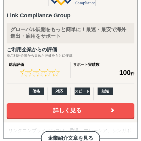
面談したい」というスポットご相談から承ります。
◆以下は個別施策として各専門家チームが対応します。
海外進出を検討する企業様から、このようなお悩みを数多
Link Compliance Group
くお聞きします。
・スモールスタート対応(月額8万円〜のGEO/EOR)
『市場把握TEAM』
まずは現地法人を作らずに人だけ採用したい、テストマー
目的：海外現地を理解し、事業の成功可能性を高める
グローバル展開をもっと簡単に！最速・最安で海外
GoGlobalでは、こうした疑問や課題を解決し、進出準備段
ケティングからはじめたいというお客様向けに、月額8万
↳ 市場概況・規制調査
進出・雇用をサポート
階から現地法人設立、運営まで一貫したサポートを提供し
円〜の雇用代行(GEO/EOR)をご用意。海外進出の最初の一
↳ 競合調査
ています。
歩を、低リスク・低コストで踏み出していただけます。
↳ 企業信用調査
ご利用企業からの評価
↳ 現地視察の企画・アテンド
※ご利用企業から集めた評価をもとに作成
世界140カ国以上で拠点設立が可能なグローバルネットワ
・海外進出支援(法人設立〜撤退まで)
ークを活かし、海外進出のスピードと効率を最大化。コス
総合評価
サポート実績数
進出相談・現地視察アテンドから、登記・各種ライセンス
『集客活動チーム』
★
★
★
★
★
★
★
★
★
★
100
トと時間を最小限に抑えながら、企業のグローバル展開を
件
取得、株主税務番号(PAN等)取得、銀行口座開設、進出後
目的：海外現地で“売れる”ためのマーケティング活動を確
力強く支援します。
の継続サポート、撤退・閉鎖まで一気通貫で対応します。
立する
↳ 多言語サイト制作
価格
対応
スピード
知識
海外進出のDAY1から成長・成熟フェーズまで、GoGlobal
・クロスボーダーM&A(海外M&A)
↳ EC運用
が伴走型でサポートいたします。
海外企業の買収・売却によるスピード進出・スピード撤退
↳ SNS運用
をご支援。ターゲット選定、買収戦略立案、デューデリジ
詳しく見る
↳ 広告運用（Google／Meta など）
ェンス、バリュエーション、契約、ポストM&Aまでワンス
↳ インフルエンサー施策
トップで対応します。
↳ 画像・動画コンテンツ制作
リンクコンプライアンスは、香港、マレーシア、シンガポ
・国際税務・監査・労務
ール、米国、中国を中心に、PEO/EOR（雇用代行）、人
企業紹介文章を見る
『販路構築チーム』