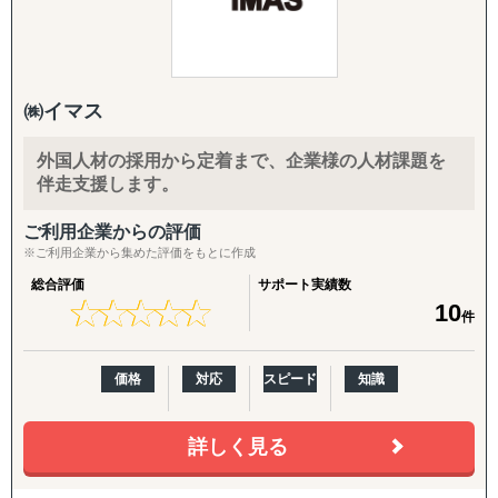
起動させました。
タイ、マレーシア、フィリピン、ミャンマー、カンボジ
国際環境の変化への対応として、高度外国人材の受入れや
ア、パキスタン、アラブ首長国連邦、モンゴル、台湾、ド
活躍を推進、特定技能制度の受入分野追加など人道的な観
イツ、スペイン、ケニア、アルゼンチン、ブラジル
点から真に庇護すべき者を確実に保護するとともに、送還
忌避・長期収容等の課題解消を図る法整備に取り組むこと
外国人財採用サポートも対応可能です。
㈱イマス
に加えて
↳ 国内高度留学生や日本語力の高い中途人財の採用支援可
外国人が暮らしやすい地域社会づくりなど「外国人材の受
↳ 採用支援施策(学校内イベント・SNS投稿等)
外国人材の採用から定着まで、企業様の人材課題を
入れ・共生のための総合的対応策」に基づき施策を着実に
有料職業紹介免許許可番号 44-ユ-300211
伴走支援します。
実施し、外国人との共生社会の実現を目指すとしておりま
特定技能登録支援機関 25-登-012425
す。
ご利用企業からの評価
※ご利用企業から集めた評価をもとに作成
このことから今後も日本で就業する外国人労働者の増加傾
総合評価
サポート実績数
向は継続すると想定されます。
★
★
★
★
★
★
★
★
★
★
10
件
それに伴い外国人の雇用流動化といったことも見越しまし
て、日本経済の労働不足解消の一助になることを目標に人
材を必要としている求人企業へ、適正ある人材を提供し続
価格
対応
スピード
知識
けるために、外国人材に特化した人材紹介プラットフォー
ム『トレマチ』を2022年10月17日よりサービスを開始いた
しました。
詳しく見る