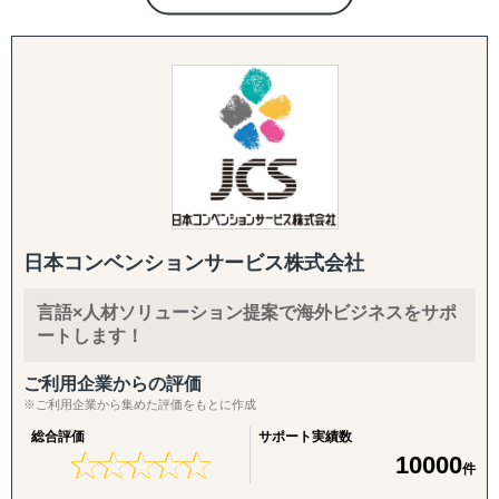
各国の税務・会計、移転価格、子会社監査、人事労務制度
事労務アウトソーシング、人材紹介、RPO（採用代行）を
目的：海外現地で最適なパートナーとの取引を創出する
設計、駐在員税務、グローバル税務戦略まで、会計事務所
提供するHRソリューション企業です。2013年の設立以
↳ 商談向け資料制作
を母体とした専門家ネットワークで網羅します。
来、「より速く、より手頃な価格で、より効果的なサービ
↳ 企業リストアップ
ス」をモットーに、企業の人材管理をサポートしていま
↳ アポイント取得
す。
↳ 商談創出・交渉サポート
↳ 契約サポート
【主なサービス】
1. PEO/EOR（雇用代行）
『体制構築チーム』
・海外での雇用・人事労務・福利厚生を一括代行し、迅
目的：海外現地で活動するために必要な土台をつくる
速かつ低コストで対応。
↳ 会社設立（登記・銀行口座）
↳ ビザ申請サポート
日本コンベンションサービス株式会社
2. 人事労務アウトソーシング
↳ 不動産探索（オフィス・倉庫・店舗・住居）
・給与計算、福利厚生、人事コンプライアンス、リスク
↳ 店舗開業パッケージ（許認可・内装・採用・集客）
言語×人材ソリューション提案で海外ビジネスをサポ
管理など。
↳ 人材採用支援（現地スタッフ採用）
ートします！
3. 人材紹介
------------------------------------
ご利用企業からの評価
・現地に精通したコンサルタントが迅速に人材をマッチ
※ご利用企業から集めた評価をもとに作成
ング。
総合評価
サポート実績数
★
★
★
★
★
★
★
★
★
★
10000
件
4. RPO（採用代行）