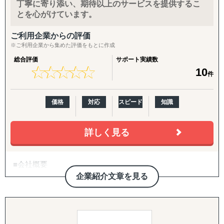
丁寧に寄り添い、期待以上のサービスを提供するこ
ダーを使い分ける手間をなくし、品質・効率・スピードを
とを心がけています。
同時に高めるワンストップパートナーとして企業を支援し
ます。
ご利用企業からの評価
※ご利用企業から集めた評価をもとに作成
総合評価
サポート実績数
★
★
★
★
★
★
★
★
★
★
10
件
価格
対応
スピード
知識
詳しく見る
■会社概要
企業紹介文章を見る
・日本国内、海外の両方に人材を提供
・海外進出を目指す企業向けに、日本で人材育成（グロー
バルマインド研修など）を実施
・海外市場調査やビジネスパートナー選定の支援