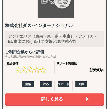
株式会社ダズ･インターナショナル
アジアエリア（東南・東・南・中東）・アメリカ・
EU進出における伴走支援と現地対応力
ご利用企業からの評価
※ご利用企業から集めた評価をもとに作成
総合評価
サポート実績数
★
★
★
★
★
★
★
★
★
★
1550
件
価格
対応
スピード
知識
詳しく見る