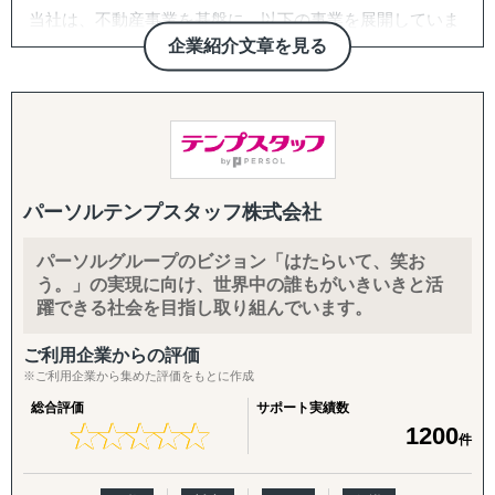
当社は、不動産事業を基盤に、以下の事業を展開していま
す。
企業紹介文章を見る
・海外人材紹介・派遣
・登録支援機関
・日本語学校運営（バングラデシュ）
海外人材事業では、日本で働きたい外国人材と、人材不足
やグローバル化に課題を持つ日本企業をつなぎ、採用から
パーソルテンプスタッフ株式会社
受け入れ、定着まで一貫してサポートしています。
パーソルグループのビジョン「はたらいて、笑お
主な対応領域は、以下のとおりです。
う。」の実現に向け、世界中の誰もがいきいきと活
・技術・人文知識・国際業務を中心とした高度外国人材の
躍できる社会を目指し取り組んでいます。
紹介・派遣
・特定技能人材の受け入れ支援
ご利用企業からの評価
※ご利用企業から集めた評価をもとに作成
また、バングラデシュで日本語学校を運営しており、来日
前から日本語力や就業意識を育成した人材のご提案にも取
総合評価
サポート実績数
★
★
★
★
★
★
★
★
★
★
1200
り組んでいます。
件
外国人材の採用を初めて検討される企業様にも、以下のよ