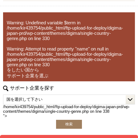
Warning
: Undefined variable $term in
/home/kir439754/public_html/ftp-upload-for-deploy/digima-
japan-prd/wp-content/themes/digima/single-country-
genre.php
on line
330
Warning
: Attempt to read property "name" on null in
/home/kir439754/public_html/ftp-upload-for-deploy/digima-
japan-prd/wp-content/themes/digima/single-country-
genre.php
on line
330
をしたい国から
サポート企業を選ぶ
サポート企業を探す
/home/kir439754/public_html/ftp-upload-for-deploy/digima-japan-prd/wp-
content/themes/digima/single-country-genre.php on line
338
">
検索