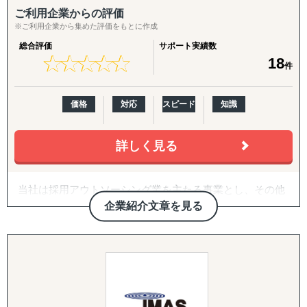
業、PoCまでのワンストップ支援で解決します。
ご利用企業からの評価
※ご利用企業から集めた評価をもとに作成
特に強化しているエリアは現在日本企業の進出が増加傾向
総合評価
サポート実績数
にあるASEAN各国（ベトナム、インドネシア、シンガポー
★
★
★
★
★
★
★
★
★
★
18
件
ル、インド）です。
「どの国が最適か？」「本当に売れるのか？」から始ま
価格
対応
スピード
知識
る、海外進出のゼロからイチを伴走する支援をさせていた
だきます。
詳しく見る
サポート対象国（グループ別）
海外進出支援の対象とする国・地域は以下の通りです。
当社は採用アウトソーシング業を主たる事業とし、その他
※サポート内容により、対応の可否や得意・不得意な分野
マーケティング事業として在日外国人向けの会員制ニュー
企業紹介文章を見る
はあります。
スメディア『Jaboon』の運営、EC サイトの運営などの事
業を展開しております。
↳ 主要対応エリア（特化）
ベトナム、インドネシア、シンガポール、インド、バング
2022年6月7日、政府は「経済財政運営と改革の基本方
ラデシュ、イタリア
針 2022」を閣議決定し、課題解決を成長のエンジンに変
え、持続可能な経済を実現させる、「新しい資本主義」を
↳ 対応可能エリア（拡張中）