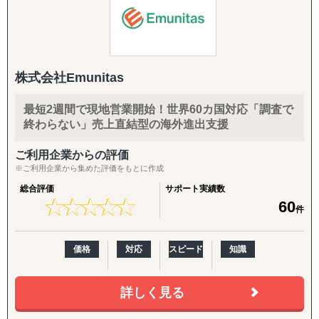
■サービス特長
①グローバル人材の提供
・国内/海外で働く人材を紹介
株式会社Emunitas
・ITエンジニア、海外営業、海外拠点支店長、グローバル
人事など
最短2週間で現地営業開始！世界60カ国対応「調査で
・日本から海外市場へ向けた人材リクルート
終わらない」売上直結型の海外進出支援
②コミュニケーション研修
ご利用企業からの評価
・異文化理解研修をベースとした研修
※ご利用企業から集めた評価をもとに作成
・15年の研修実績
総合評価
サポート実績数
・企業ごとに最適化された「グローバル人材育成モデル」
★
★
★
★
★
★
★
★
★
★
60
件
を提供
③グローバルコンサルティング
価格
対応
スピード
知識
・中小企業向け支援
・海外市場調査、販路開拓の伴走
・社内外のパートナーを活用し、最適な解決策を提案
詳しく見る