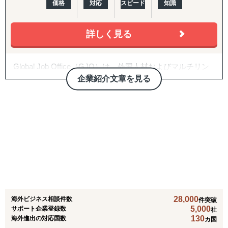
価格
対応
スピード
知識
うな支援を、状況に合わせて丁寧に行っています。
・採用要件の整理
詳しく見る
・在留資格に関する確認
・人材提案
・受け入れ後のフォロー
Global Job Office（GJO）は、外国人材およびマルチリン
ガル人材の採用・派遣・紹介を専門的に担う部門として、
企業紹介文章を見る
企業のグローバル人材活用を総合的に支援しています。英
文事務や通訳翻訳、販売、新卒支援など、多様な職種に対
応し、都心部から関西・九州までエリアを拡大していま
す。また、海外採用スキームの提供や、海外企業の日本進
出に向けた人材派遣サービス、BPOプロジェクトも実施す
るなど、企業のニーズに応じた柔軟なソリューションを提
供しています。
28,000
海外ビジネス相談件数
件突破
5,000
サポート企業登録数
社
130
海外進出の対応国数
カ国