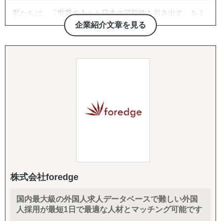
④企業向け海外研修
私たちは、「世界の人々と日本の可能性を引き出す」をミ
・企業様の目的に沿った研修の設計
ッションに、ASEAN・南アジア・欧米市場に特化した「調
・渡航先例：カナダ、中国、オランダ
企業紹介文章を見る
査で終わらない」売上直結型の海外進出支援を強みとして
・希望国がある場合も柔軟に対応
おります。
【補足】
立命館アジア太平洋大学をはじめとする国内外大学・日本
・海外だけでなく、日本国内における「グローバル人材」
語学校との独自ネットワークから生まれる1,000名規模の外
育成育成にも強み
国籍人財プールと、AI面接技術「Dokojob」により、最短1
・「グローバル人材」の定義は、企業ごとに異なるため、
週間で現地営業体制を構築。対応する主要各国に日本語力
定着支援まで対応可能
のある現地人財を配置し、海外進出後も継続的に支援でき
る体制を整えています。
昨今の海外市場は変動性が高く、かつウェブ・SNS等の膨
大な情報が仇となり、リアルタイムかつ最適な情報を獲得
することが難しい時代です。
株式会社foredge
私たちはこの状況に対応すべく、「二次情報だけでは社内
稟議が通らない」「英語が通じないローカル市場にアクセ
国内最大級の外国人求人データベースで難しい外国
スできない」「現地語での営業リソースがない」といった
人採用が最短1日で最適な人材とマッチング可能です
日本企業が直面する課題を、現地一次情報の収集から即営