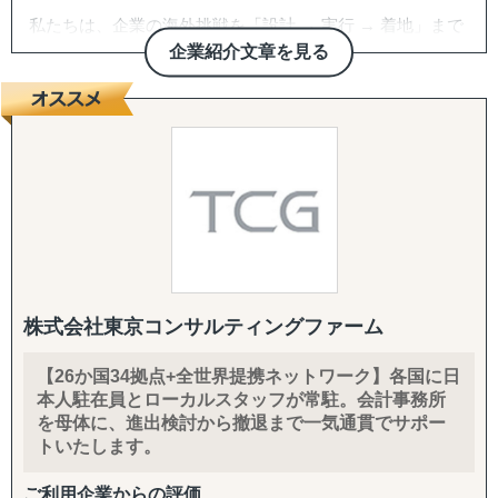
私たちは、企業の海外挑戦を「設計 → 実行 → 着地」まで
一気通貫で伴走支援します。
企業紹介文章を見る
『どの国が最適か？』を見極めるゼロ→イチの意思決定か
ら、
進出後に必ず直面する現地でのマーケティング課題まで主
要各国に常駐するメンバーが、現地起点で一貫してサポー
トします。
これまでの支援歴は20年以上、実績は1,500社を超えまし
た。
※支援主要各国の現地スタッフ300人以上配置。進出後も
継続して支援できる体制を構築しています。
株式会社東京コンサルティングファーム
------------------------------------
【26か国34拠点+全世界提携ネットワーク】各国に日
本人駐在員とローカルスタッフが常駐。会計事務所
■ サポート対象国（グループ別）
を母体に、進出検討から撤退まで一気通貫でサポー
↳ ASEAN主要国：タイ・ベトナム・マレーシア・カンボ
トいたします。
ジア・インドネシア・フィリピン・ラオス
↳ アジア（中華系）：日本・香港・シンガポール・台湾・
ご利用企業からの評価