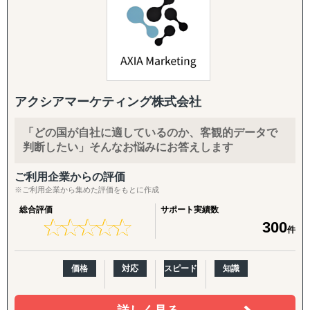
面談したい」というスポットご相談から承ります。
◆以下は個別施策として各専門家チームが対応します。
海外進出を検討する企業様から、このようなお悩みを数多
くお聞きします。
・スモールスタート対応(月額8万円〜のGEO/EOR)
『市場把握TEAM』
まずは現地法人を作らずに人だけ採用したい、テストマー
目的：海外現地を理解し、事業の成功可能性を高める
GoGlobalでは、こうした疑問や課題を解決し、進出準備段
ケティングからはじめたいというお客様向けに、月額8万
↳ 市場概況・規制調査
階から現地法人設立、運営まで一貫したサポートを提供し
円〜の雇用代行(GEO/EOR)をご用意。海外進出の最初の一
↳ 競合調査
ています。
アクシアマーケティング株式会社
歩を、低リスク・低コストで踏み出していただけます。
↳ 企業信用調査
↳ 現地視察の企画・アテンド
世界140カ国以上で拠点設立が可能なグローバルネットワ
「どの国が自社に適しているのか、客観的データで
・海外進出支援(法人設立〜撤退まで)
ークを活かし、海外進出のスピードと効率を最大化。コス
判断したい」そんなお悩みにお答えします
進出相談・現地視察アテンドから、登記・各種ライセンス
『集客活動チーム』
トと時間を最小限に抑えながら、企業のグローバル展開を
取得、株主税務番号(PAN等)取得、銀行口座開設、進出後
目的：海外現地で“売れる”ためのマーケティング活動を確
力強く支援します。
ご利用企業からの評価
の継続サポート、撤退・閉鎖まで一気通貫で対応します。
立する
※ご利用企業から集めた評価をもとに作成
↳ 多言語サイト制作
海外進出のDAY1から成長・成熟フェーズまで、GoGlobal
・クロスボーダーM&A(海外M&A)
総合評価
サポート実績数
↳ EC運用
が伴走型でサポートいたします。
★
★
★
★
★
★
★
★
★
★
300
海外企業の買収・売却によるスピード進出・スピード撤退
↳ SNS運用
件
をご支援。ターゲット選定、買収戦略立案、デューデリジ
↳ 広告運用（Google／Meta など）
ェンス、バリュエーション、契約、ポストM&Aまでワンス
↳ インフルエンサー施策
価格
対応
スピード
知識
トップで対応します。
↳ 画像・動画コンテンツ制作
・国際税務・監査・労務
『販路構築チーム』