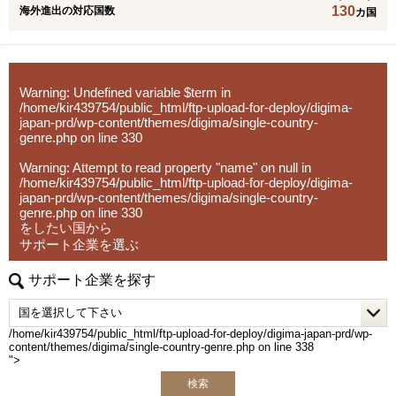
130
海外進出の対応国数
カ国
Warning
: Undefined variable $term in
/home/kir439754/public_html/ftp-upload-for-deploy/digima-
japan-prd/wp-content/themes/digima/single-country-
genre.php
on line
330
Warning
: Attempt to read property "name" on null in
/home/kir439754/public_html/ftp-upload-for-deploy/digima-
japan-prd/wp-content/themes/digima/single-country-
genre.php
on line
330
をしたい国から
サポート企業を選ぶ
サポート企業を探す
/home/kir439754/public_html/ftp-upload-for-deploy/digima-japan-prd/wp-
content/themes/digima/single-country-genre.php on line
338
">
検索