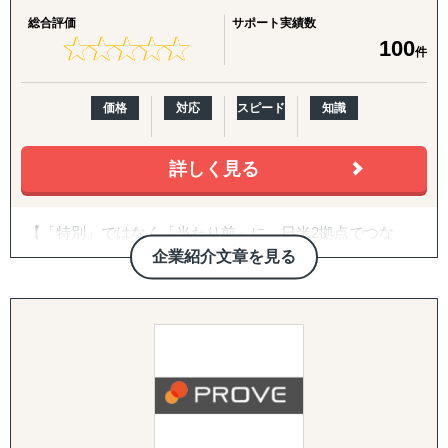
総合評価
サポート実績数
ありがたいことに、これまでたくさんの企業様を支援させ
★
★
★
★
★
★
★
★
★
★
100
件
ていただきましたが、相談いただくほどんどの企業様が、
「どの国・地域に参入すべきかわからない」
「進出に踏み切れる客観的データがない」
価格
対応
スピード
知識
「海外進出がはじめてだから落とし穴が多そうで困ってい
る」
などいったお悩みを抱えています。こういったお悩みの企
詳しく見る
業のご担当者は、ぜひ一度、アクシアマーケティングにご
連絡ください。
【「特別」ではなく「当たり前」に。日米2拠点でつな
東南アジアや中国、韓国、インドをはじめ、北米や欧州と
ぐ、伴走型の海外進出支援】
企業紹介文章を見る
いった幅広い国・地域での調査実績があり、調査・分析に
特化している弊社が、貴社の海外事業の成功に向けて、伴
株式会社グロスペリティは、**「海外進出の成功を"特
走支援させていただきます。
別"ではなく"当たり前"にする」**ことをミッションに掲
げ、日本企業の海外展開を構想段階から実行・継続フェー
【主要サービスメニュー】
ズまで一気通貫で支援する海外ビジネス支援会社です。福
市場調査
岡本社・東京オフィスに加え、米国ロサンゼルスに現地法
競合分析
人、オレゴンとLAに物流・在庫拠点を有し、日本側の戦略
アライアンス支援
立案と米国現地での実行を、同じチームでシームレスにつ