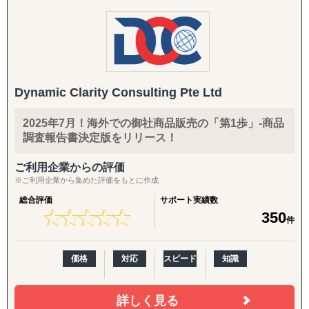
積した知見を元に、現場で実行可能な内容まで落とし込ん
＆立て直しを伴走型で支援するプロフェッショナル人材派
英語クリエイティブ：
で支援致します。
遣
英語HP／LP制作、展示会配布用チラシ（One Pager）、カ
③ アジア圏での「デジタル」ビジネス事業機会の抽出＆評
タログ翻訳
【体制】
価、戦略構築から事業立ち上げまでの海外事業デジタルト
・日本、台湾、ベトナム、インドネシア、インド、ナイジ
ランスフォーメーションに係るトータルサポート
FDA・規制対応の拡張：
ェリア、ウクライナと豊富な国籍からなるチームが一丸と
④ 市場環境変動に即した手触り感あるインサイトを抽出す
商品認証届（SKU追加）、登録工場の追加
Dynamic Clarity Consulting Pte Ltd
なってサポート致します。
る海外市場調査＆参入戦略構築
・ベトナム、インド、ナイジェリアに海外拠点がありま
⑤ アジア特有の中小案件M&A案件発掘から交渉/実行/PMI
輸出・物流：
2025年7月！海外での御社商品販売の「第1歩」-商品
す。
までをカバーする海外M&A一気通貫支援
輸出入代行、最適な物流体制の構築、現地在庫セットアッ
調査報告書決定版をリリース！
⑥ 既存サプライチェーン体制の分析/評価/最適化、およ
プ、現地ロジスティクス構築
【サービス】
び、直接材＆間接材の調達コスト削減
ご利用企業からの評価
・海外進出コンサルティング
現地活動：
※ご利用企業から集めた評価をもとに作成
情報収集から戦略策定、進出までトータルでサポートしま
展示会出展支援（市場調査・参加・企業面談・ブース出展
総合評価
サポート実績数
す。代理店交渉など実行面での実績が豊富にあります。
代行）、商談会・ポップアップイベントの企画運用、商談
★
★
★
★
★
★
★
★
★
★
350
件
同行
・海外市場調査：
市場動向調査、パートナー候補調査、規制調査、スタート
B2B深耕：
価格
対応
スピード
知識
アップ調査・分析などご要望に合わせて幅広くサポート致
新規アプローチ継続、契約締結アドバイス・交渉支援（売
します。現地言語による深い調査が可能です。
買・代理店）
詳しく見る