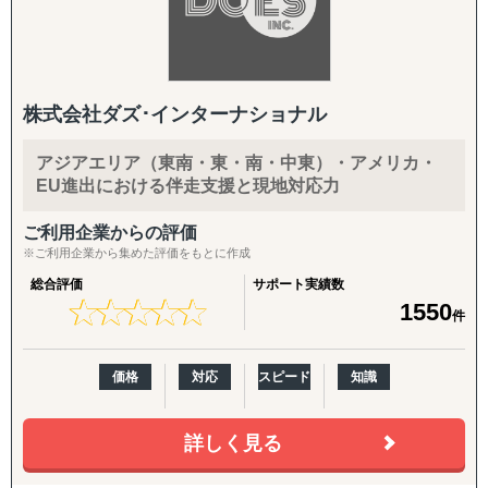
株式会社ダズ･インターナショナル
アジアエリア（東南・東・南・中東）・アメリカ・
EU進出における伴走支援と現地対応力
ご利用企業からの評価
※ご利用企業から集めた評価をもとに作成
総合評価
サポート実績数
★
★
★
★
★
★
★
★
★
★
1550
件
価格
対応
スピード
知識
詳しく見る