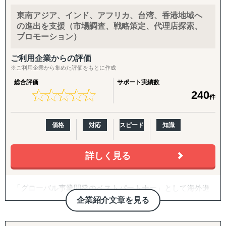
する自社事業群（パーソナルケア/飲食業/ヘルスケア/卸売/
CEO/COOがプロジェクトマネージャーとして直接関与
教育など）の海外展開実績に基づく、実践的なアドバイス
し、責任を持って成果にコミットします。
東南アジア、インド、アフリカ、台湾、香港地域へ
を提供
入口から拡大までをつなぐパッケージ
の進出を支援（市場調査、戦略策定、代理店探索、
プロモーション）
＜支援スコープ＞
【海外進出パッケージ（ライト）】
・調査/戦略から、現地パートナー発掘、現地拠点/オペレ
海外展開の「最初の一歩」として、有望国選定・需要調
ご利用企業からの評価
ーション構築、M&A、海外営業/顧客獲得、現地事業マネ
査・現地規制調査・初期戦略設計・初期営業仮説の整理ま
※ご利用企業から集めた評価をもとに作成
ジメントまで、一気通貫で支援
でを短期集中で実施。方向性を明確にし、次の意思決定に
総合評価
サポート実績数
・グローバル企業から中堅/中小/スタートアップ企業ま
つなげます。
★
★
★
★
★
★
★
★
★
★
240
件
で、企業規模を問わずに多様な海外進出ニーズに応じたソ
リューションを提供
【海外進出パッケージ（米国）】
・B2B領域（商社/卸売/製造/自動車/物流/化学/建設/テクノ
準備・戦略フェーズ（事前整理/分析・FDA対応・B2B/EC
価格
対応
スピード
知識
ロジー）、B2C領域（小売/パーソナルケア/ヘルスケア/食
準備）から、実行・検証フェーズ（営業代行・パートナー
品/店舗サービス/エンターテイメントなど）で、3,000件以
開拓、小売テスト販売、Amazon運用、販売データ分析、
詳しく見る
上の豊富なプロジェクト実績を有する
次期施策立案）まで、初回販売の実現を一気通貫で支援し
ます。
＜主要サービスメニュー＞
「グローバル事業開発のベストパートナー」として海外進
① 初期投資を抑えつつ、海外取引拡大を通した円安メリッ
【パッケージに追加・継続できる支援メニュー】
出、海外事業開発の初期的段階から実行段階までサポート
企業紹介文章を見る
トの最大化を目的とする、デジタルマーケティングを活用
導入企業さまのニーズに応じ、以下のオプション・中長期
致します。
した海外潜在顧客発掘、および、海外販路開拓支援
施策を柔軟に組み合わせてご提供します。
自社の海外展開、海外ベンチャー企業への投資を通じて蓄
② 現地市場で不足する機能を補完し、海外事業の立ち上げ