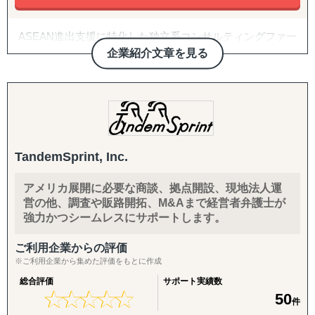
・越境EC・マーケティング：
B2C/プロモーション：
輸入手続きから現地の物流、マーケティングの実施まで、
Amazon広告運用・コンテンツ強化・商品数拡大、インフ
ワンストップでサポート致します。
ASEAN進出支援に特化した独立系コンサルティングファー
ルエンサーマーケ、クラウドファンディング、SNS運用代
ム（法人設立、会計・税務、企業買収、AI開発等）
行（Instagram・TikTok等）、Google広告・メディアアプロ
企業紹介文章を見る
・翻訳：
ーチ
日本語から英語、現地語への翻訳サービスを提供します。
2025年7月1日：海外進出時の商品調査決定版をリリース！
バックオフィス・現地体制：
東南アジア各国への事業進出は予想以上に手ごわい？
法人設立支援、設立後の会社運営（経理・税務等）、現地
DCCグループは東南アジア事業進出における最も役に立つ
人材の採用、カスタマーサポート体制構築、商品パッケー
存在であり続けます。
ジデザイン
TandemSprint, Inc.
進出時の資本構成、事業ライセンスの取得、銀行取引、事
業拡大（M&Aや販売支援）、税務対策など一筋縄でいかな
アメリカ展開に必要な商談、拠点開設、現地法人運
いのが東南アジア諸国への進出実務です。
営の他、調査や販路開拓、M&Aまで経営者弁護士が
強力かつシームレスにサポートします。
豊富な経験と現地での最先端の知識・情報・コネクション
を元に、東南アジア圏に特化した経営コンサルティングサ
ご利用企業からの評価
ービスを提供し、旬なクライアント企業の経営課題に全力
※ご利用企業から集めた評価をもとに作成
で取り組んで参ります。
総合評価
サポート実績数
★
★
★
★
★
★
★
★
★
★
50
提供サービス：
件
■海外市場調査業務