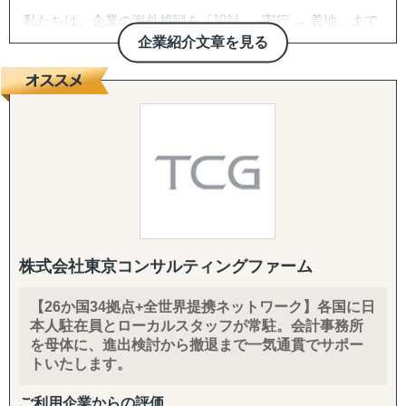
私たちは、企業の海外挑戦を「設計 → 実行 → 着地」まで
一気通貫で伴走支援します。
企業紹介文章を見る
『どの国が最適か？』を見極めるゼロ→イチの意思決定か
ら、
進出後に必ず直面する現地でのマーケティング課題まで主
要各国に常駐するメンバーが、現地起点で一貫してサポー
トします。
これまでの支援歴は20年以上、実績は1,500社を超えまし
た。
※支援主要各国の現地スタッフ300人以上配置。進出後も
継続して支援できる体制を構築しています。
株式会社東京コンサルティングファーム
------------------------------------
【26か国34拠点+全世界提携ネットワーク】各国に日
本人駐在員とローカルスタッフが常駐。会計事務所
■ サポート対象国（グループ別）
を母体に、進出検討から撤退まで一気通貫でサポー
↳ ASEAN主要国：タイ・ベトナム・マレーシア・カンボ
トいたします。
ジア・インドネシア・フィリピン・ラオス
↳ アジア（中華系）：日本・香港・シンガポール・台湾・
ご利用企業からの評価