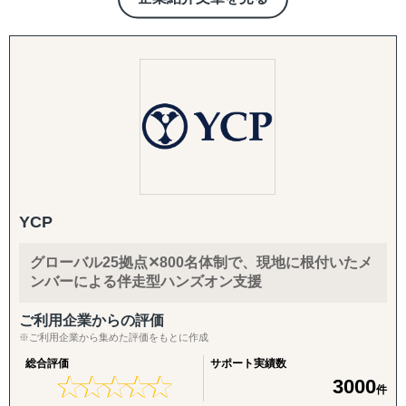
「グローバルを身近に」をミッションとし、「現地事情」
①市場調査
に精通したコンサルタントと「現地パートナー」との密な
進出を考えている市場をマクロ的視点、ミクロ的視点から
グロスペリティの特長は、**市場調査・戦略策定から、EC
連携による「現地のリアルな情報」を基にクライアント企
調査・分析いたします。
構築・B2B営業代行・パートナー開拓・規制対応・物流ま
業様の世界市場への挑戦を成功へと導きます。
潜在ニーズやトレンド、製品・サービスの適合性など、多
で、海外進出に必要な全工程をワンストップで提供する
岐にわたる範囲に対応しております。
「一気通貫の支援体制」**にあります。情報提供にとどま
「どういった情報があれば、適切な事業判断が下せるの
らず、現地ネットワークを活用して「実際に売れる状態」
か」といった姿勢を徹底しており、適切な情報を漏れなく
をつくるところまで、実行に踏み込んで伴走します。
提供することができます。
市場調査では、有識者へのヒアリングなど多くのサービス
1. 海外営業代行（B2B）
を展開しておりますが、貴社にとって適切な調査・分析を
ターゲットリストの作成から、オンライン・現地でのアプ
ご提案させていただきます。
ローチ、商談同席・クロージング、取引仲介スキームによ
YCP
「バイアスがかかった状態で判断してしまっていそう」と
る商流構築、継続的な取引先フォローまでを代行します。
いったお悩みを抱えるご担当者の方は、壁打ちからでも対
「商談化」「販路開拓」という成果に直結する実行支援で
グローバル25拠点✕800名体制で、現地に根付いたメ
応できますので、まずはご相談ください。
す。
ンバーによる伴走型ハンズオン支援
②競合調査
2. パートナー開拓支援
ご利用企業からの評価
「競合がなぜ成功・失敗したのかわからない」といったご
海外展開の成否を分けるのは「正しいパートナーとの掛け
※ご利用企業から集めた評価をもとに作成
相談をよくいただきます。
合わせ」です。開拓戦略の策定、ターゲットリストの優先
総合評価
サポート実績数
弊社の競合調査では、競合の戦略を徹底的に解剖し、貴社
度付け、アプローチ代行、契約・スキーム構築、そして開
★
★
★
★
★
★
★
★
★
★
3000
件
のマーケティング戦略の支援まで実施します。
拓後の現地事業開発（定例会・プロジェクト管理・ロード