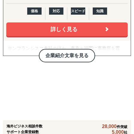
海外市場調査・進出戦略策定支援
価格
対応
スピード
知識
販売代理店＆パートナー発掘 (B2B)
取引先信用調査 (シンガポール、ベトナム、インドネシ
ア）
詳しく見る
■経営コンサルティング（進出済企業様向け）
サンフランシスコ本社のほか、東京と福岡に事務所を置
各種取引に伴う国際税務アドバイス・意見書
き、日本企業の米国進出をワンストップで支援しておりま
企業紹介文章を見る
契約書Review（及び必要であればパートナー交渉業務）
す。自らも米国で事業を行っており、ビジネスをベース
現地人事・労務コンサルティング
に、ローカルコミュニティと強固なネットワークを築いて
います。商慣習の違いを踏まえた地に足を付けた支援を行
■M&Aアドバイザリー
います。また、CEOが弁護士として活動しており、法律を
ASEAN M&A”独占”「売」案件の情報提供
軸にした高品質なサービスを提供しながら、日米の弁護
M&A Daily News運営
士・会計士・税理士といった各種専門家とも協働して、シ
ームレスで迅速に貴社をサポートします。
■法人設立・会計サービス（シンガポール、ベトナム）
事前～事後のフィージビリティスタディ、販路開拓、現地
現地法人設立
法人設立、現地法人運営まであらゆるフェーズでの支援業
現地法人運営支援業務（記帳代行、税務、監査、給与計
務が可能です。また、不動産取引・管理業、企業のM&Aも
算、銀行支払支援）
28,000
海外ビジネス相談件数
ご支援いたします。その他、不明点等ありましたら、お気
件突破
5,000
サポート企業登録数
社
軽にご相談ください。