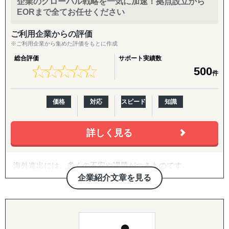
企業のグローバル戦略を一気に加速！拠点設立から
また、自社拠点を持たない国についても、現地パートナ
↳ 海外事業を貴社の海外事業担当者として伴走
EORまで全てお任せください
ー・提携専門家とのネットワークを通じて、世界どこでも
対応可能な体制を構築しています。
『LocaForce（ロカフォース）海外販路開拓 現地支援サー
ご利用企業からの評価
ビス』
※ご利用企業から集めた評価をもとに作成
海外進出のご相談・市場調査から、現地法人設立、海外子
↳ 海外営業支援TEAMによる現地営業の即戦力化
会社管理、クロスボーダーM&A、事業戦略再構築、撤退ま
総合評価
サポート実績数
★
★
★
★
★
★
★
★
★
★
500
で、国際ビジネスのすべてのフェーズをワンストップでサ
『LocaResearch（ロカリサーチ）海外進出 市場調査サー
件
ポート。
ビス』
↳「どの国で売るか」から「誰に売るか」まで、意思決定
価格
対応
スピード
知識
特に、会計・税務・法務・労務・人事の専門家を各国で内
素材を収集する。
製していることが、他のコンサルティングファームにはな
い強みです。
『セカイキョテン｜海外会社設立サポート』
詳しく見る
↳ 現地法人・オフショア法人の設立、登記、銀行口座開設
〈主要サービス〉
までをワンストップで代行
海外進出には、多くの不安や課題がつきものです。
・販路開拓 現地企業マッチング(出島での小規模ニーズに
『ビザスル｜海外ビザ取得サポート』
企業紹介文章を見る
対応)
↳ 就労ビザ・長期滞在ビザなど、進出・移住に必要なビザ
「どのように人材を確保すればよいのか」
海外販路拡大、提携先・代理店のリストアップ、合弁パー
取得を現地連携でサポート
「どの進出形態が自社に適しているのか」
トナー探しを単発でもお請けします。
「現地の法規制や注意点は何か」
各国の現地拠点・駐在員のネットワークに加え、拠点のな
------------------------------------
「何から始めればよいのかわからない」
い国も提携専門家経由で対応。「まず1〜2社、現地候補と