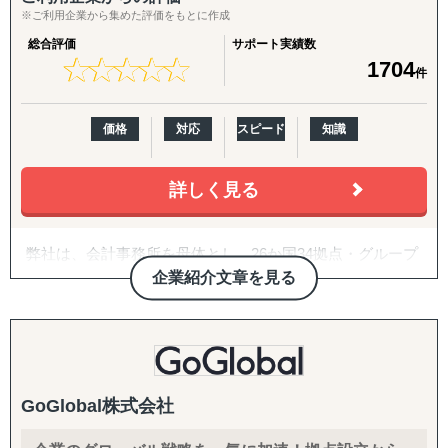
韓国
※ご利用企業から集めた評価をもとに作成
↳ アジア（中東ほか）：ドバイ・サウジアラビア・イン
総合評価
サポート実績数
ド・バングラデシュ・モンゴル
★
★
★
★
★
★
★
★
★
★
1704
件
↳ 欧米：アメリカ・イギリス・フランス・ドイツ
※サポート内容により、対応の可否や得意・不得意な分野
があります。
価格
対応
スピード
知識
------------------------------------
詳しく見る
■ 対応施策について
弊社は、会計事務所を母体とし、26か国34拠点・グループ
◆以下はこれまで当社で実績が多く、特にニーズの高い支
従業員357名のグローバルコンサルティングファームで
企業紹介文章を見る
援パッケージです。
す。
『LocaBrain（ロカブレイン）｜海外進出 現地顧問サービ
2007年に日本の会計事務所として初めてインドに進出し、
ス』
翌年ASEAN一帯、中南米等にも展開。
↳ AIが出した"答えっぽいもの"を、現地のリアルで答え合
20年近い海外実務の蓄積があり、実績・ノウハウも豊富に
わせする。海外進出の現地顧問サービス。
GoGlobal株式会社
ございます。
『INTERForce｜海外進出伴走サポート』