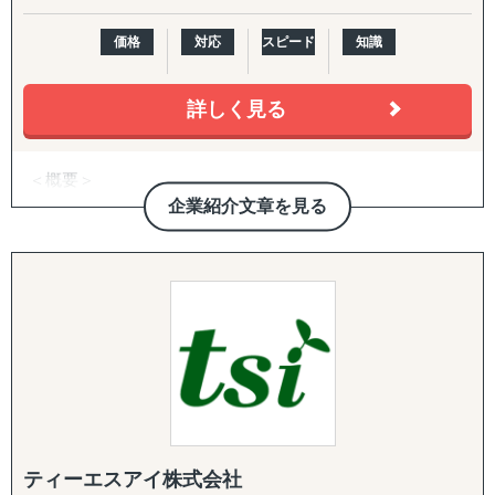
サービス内容としては、業界の第一線を走る方への一次取
マップ策定・交渉代行・ローカライズ支援）までを伴走し
材などをご提供しております。
ます。
価格
対応
スピード
知識
また、他社が関わる分野の調査ということもあり、匿名性
や守秘義務も徹底遵守しています。そのため、クライアン
3. 越境EC支援（B2C）
詳しく見る
トからも大変好評をいただいております。
米国Amazonを中心に、アカウント開設・商品ページ作
成・コンテンツ戦略・価格/写真方針策定からFBAを前提と
③アライアンス支援
した物流設計、運用・販促・販売データ分析までを一気通
＜概要＞
双方に適切なパートナーシップ構築であることをポリシー
貫で対応。Walmart ECや自社EC（Shopify構築・運用）に
・アジアを中心とする世界21拠点、コンサルタント800名
企業紹介文章を見る
としています。
も対応します。
体制を有する、日系独立系では最大級のコンサルティング
数多くの企業と提携を結んでいる弊社が、貴社の適切なパ
ファーム（東証上場）
ートナーをご提案させていただきます。
4. 規制対応（FDA）・国際物流
海外進出をご検討されている企業さまに多くご依頼を受け
食品・化粧品の米国販売に不可欠なFDA対応を、施設登
＜サービス特長＞
ているサービスの1つです。
録・成分レビュー・英語ラベル診断/作成・現地エージェン
・現地に根付いたローカルメンバーと日本人メンバーが協
「はじめての国・地域」だからこそ、事業を成功させるに
ト代行・全般コンサルティングまでカバー。あわせて輸出
働した伴走型ハンズオン支援、顧客ニーズに応じた柔軟な
は、協業することは重要な要素となってきます。
入代行、現地倉庫・物流オペレーションの構築まで、実務
現地対応が可能
自信をもって、提携企業様をご提案させていただきますの
を代行・伴走します。
・マッキンゼー/ボストンコンサルティンググループ/ゴー
で、ぜひ一度ご相談ください。
ルドマンサックス/P&G/Google出身者が、グローバルノウ
5. 戦略パートナーとしての伴走
ハウを提供
社内に海外事業の専門人材がいない企業さまの「意思決定
・コンサルティング事業と併行して、当社グループで展開
の壁打ち相手」として、継続的に併走。米国プランでは
ティーエスアイ株式会社