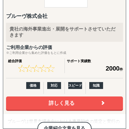
なぐ体制を強みとしています。
【よくご相談いただく内容】
年間約50社、累計100社以上の日本企業の海外進出をご支
「どの国・地域に参入すべきかわからない」
援。食品・日用品・キッチン用品・伝統工芸品・スポーツ
プルーヴ株式会社
「進出に踏み切れる客観的データがない」
用品・機械部品・化粧品など、対応業界は10以上にわたり
「海外進出がはじめてだから落とし穴が多そうで困ってい
ます。「英語ができない」「輸出経験がない」中小企業の
貴社の海外事業進出・展開をサポートさせていただ
る」
最初の一歩から、本格的な売上拡大までを、日本語で安心
きます
「市場規模や成長性を正確に把握できていない」
してご相談いただけます。
「公開情報が少ないニッチな市場を細かい粒度で分析した
ご利用企業からの評価
い」
【こんなお悩みをお持ちの企業さまへ】
※ご利用企業から集めた評価をもとに作成
「現地の消費者ニーズや嗜好が理解できない」
総合評価
サポート実績数
「競合他社の動向や市場内でのポジショニング戦略が定ま
・海外展開に興味はあるが、「どの国に・何を・どうやっ
★
★
★
★
★
★
★
★
★
★
2000
件
らない」
て」売るかの方向性が定まっていない
「法規制、税制、輸入関税などの複雑な規制を把握するの
・現地に売り込む営業リソース・ノウハウが社内にない
が難しい」
・自社に合うパートナー・代理店をどう探せばよいかわか
価格
対応
スピード
知識
「効果的なマーケティング戦略や販売チャネルを見つけ出
らない
せない」
・Amazon USや越境ECに出したいが、出品・運用のノウ
「現地でのビジネスパートナー探しや信頼できるサプライ
ハウがない
詳しく見る
ヤーの選定が困難」
・FDA登録の進め方や、現地物流の組み方に不安がある
「その地域特有の慣習、文化を把握できていない」
・海外事業の戦略を相談できる相手が社内にいない
プルーヴは世界市場進出における事業戦略の策定と実行の
など
サポートを行っている企業です。
【サービス概要】
企業紹介文章を見る