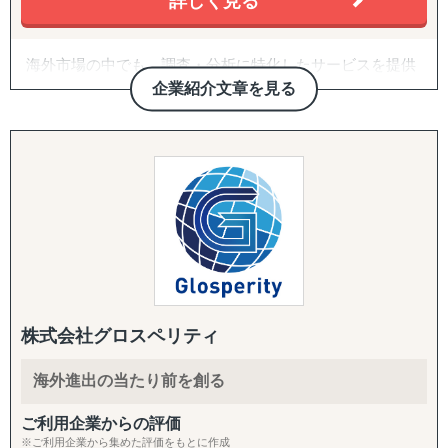
詳しく見る
各国の税務・会計、移転価格、子会社監査、人事労務制度
目的：海外現地で最適なパートナーとの取引を創出する
設計、駐在員税務、グローバル税務戦略まで、会計事務所
↳ 商談向け資料制作
を母体とした専門家ネットワークで網羅します。
↳ 企業リストアップ
海外市場の中でも、調査・分析に特化したサービスを提供
↳ アポイント取得
しております。
企業紹介文章を見る
↳ 商談創出・交渉サポート
↳ 契約サポート
たとえば、市場の調査・分析に関しては、外部環境の影響
を推測するPEST分析や、ビジネスモデルの仮説検証など
『体制構築チーム』
を「正確かつ包括的」に実施しております。なぜその情報
目的：海外現地で活動するために必要な土台をつくる
が必要なのか、クライアントのご相談背景まですり合わせ
↳ 会社設立（登記・銀行口座）
をすることを徹底していることが強みとなっています。
↳ ビザ申請サポート
↳ 不動産探索（オフィス・倉庫・店舗・住居）
競合の調査・分析については、対象企業の強みや弱みを把
↳ 店舗開業パッケージ（許認可・内装・採用・集客）
握するためのSWOT分析、マーケットシェアや競合企業の
↳ 人材採用支援（現地スタッフ採用）
分析などを行い、「その企業がなぜ成功・失敗したのか」
を徹底的に掘り下げます。
株式会社グロスペリティ
------------------------------------
また、得られたデータや分析から、具体的な戦略と実行可
海外進出の当たり前を創る
能な施策提案まで行っております。貴社の「適切な経営判
断」のために、合理的かつ包括的な支援を心がけていま
ご利用企業からの評価
す。
※ご利用企業から集めた評価をもとに作成