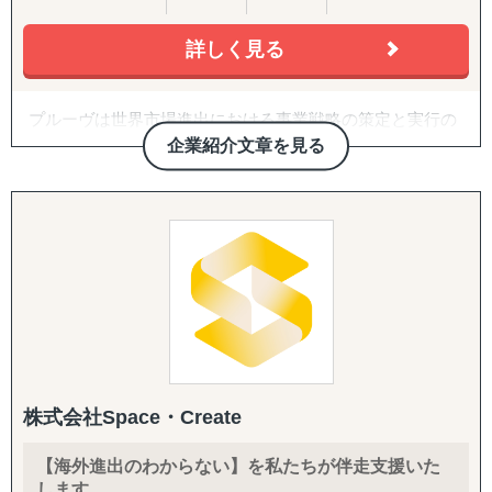
日本から海外への展開支援だけでなく、海外企業の日本進
また、他社が関わる分野の調査ということもあり、匿名性
出もサポート。
詳しく見る
や守秘義務も徹底遵守しています。そのため、クライアン
3. 越境EC支援（B2C）
輸入→保管→ピッキング→発送までのワンストップ物流体
トからも大変好評をいただいております。
米国Amazonを中心に、アカウント開設・商品ページ作
制により
成・コンテンツ戦略・価格/写真方針策定からFBAを前提と
プルーヴは世界市場進出における事業戦略の策定と実行の
、EC販売やオムニチャネル展開もスムーズに実現します。
③アライアンス支援
した物流設計、運用・販促・販売データ分析までを一気通
サポートを行っている企業です。
双方に適切なパートナーシップ構築であることをポリシー
貫で対応。Walmart ECや自社EC（Shopify構築・運用）に
企業紹介文章を見る
「グローバルを身近に」をミッションとし、「現地事情」
■ サービス展開
としています。
も対応します。
に精通したコンサルタントと「現地パートナー」との密な
数多くの企業と提携を結んでいる弊社が、貴社の適切なパ
連携による「現地のリアルな情報」を基にクライアント企
海外（台湾・タイ・シンガポール他）での営業代行
ートナーをご提案させていただきます。
4. 規制対応（FDA）・国際物流
業様の世界市場への挑戦を成功へと導きます。
グローバル輸出入サポート（コンテナ手配、通関手続き
海外進出をご検討されている企業さまに多くご依頼を受け
食品・化粧品の米国販売に不可欠なFDA対応を、施設登
等）
ているサービスの1つです。
録・成分レビュー・英語ラベル診断/作成・現地エージェン
現地マーケットリサーチ・プロモーション支援
「はじめての国・地域」だからこそ、事業を成功させるに
ト代行・全般コンサルティングまでカバー。あわせて輸出
特殊貨物（食品、植物、生物等）の輸出入対応
は、協業することは重要な要素となってきます。
入代行、現地倉庫・物流オペレーションの構築まで、実務
展示会・商談会の出展代行・同行サポート
自信をもって、提携企業様をご提案させていただきますの
を代行・伴走します。
EC向け国際物流管理（保管・ピッキング・発送）
で、ぜひ一度ご相談ください。
5. 戦略パートナーとしての伴走
「貿易をしたくてもできない」という壁を取り除き、
社内に海外事業の専門人材がいない企業さまの「意思決定
株式会社Space・Create
中小企業でも海外市場で成功できるよう、専門知識と情熱
の壁打ち相手」として、継続的に併走。米国プランでは
をもってサポートします。
CEO/COOがプロジェクトマネージャーとして直接関与
【海外進出のわからない】を私たちが伴走支援いた
特に台湾市場では、日本製品への高い信頼と円安傾向が追
し、責任を持って成果にコミットします。
します。