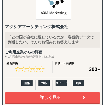
展開しており、海外進出のサポートにとどまらず、マーケ
◆以下は個別施策として各専門家チームが対応します。
ティング戦略設計、ブランディング、国内外クラウドファ
ンディング、商品開発、販路構築などお客様のビジネスを
『市場把握TEAM』
トータルでサポートいたします。
目的：海外現地を理解し、事業の成功可能性を高める
↳ 市場概況・規制調査
アクシアマーケティング株式会社
↳ 競合調査
↳ 企業信用調査
「どの国が自社に適しているのか、客観的データで
↳ 現地視察の企画・アテンド
判断したい」そんなお悩みにお答えします
『集客活動チーム』
ご利用企業からの評価
目的：海外現地で“売れる”ためのマーケティング活動を確
※ご利用企業から集めた評価をもとに作成
立する
総合評価
サポート実績数
↳ 多言語サイト制作
★
★
★
★
★
★
★
★
★
★
300
件
↳ EC運用
↳ SNS運用
↳ 広告運用（Google／Meta など）
価格
対応
スピード
知識
↳ インフルエンサー施策
↳ 画像・動画コンテンツ制作
詳しく見る
『販路構築チーム』