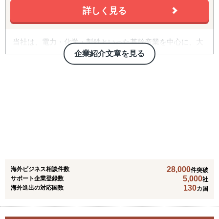
日本の大手アパレルの現場に10年いました。バイヤー、店
詳しく見る
長、スーパーバイザー、マネジメント、売り場変え、売れ
筋作り、仮説検証、仕組み作りなど、EC販売も、現場での
経験が大きく役立ちます。
当社は、電力・化学・製鉄といった基幹産業を中心に、大
型プラントEPCビジネスおよび関連機器の輸出を幅広く展
企業紹介文章を見る
【現場での販売経験10年】×【EC経験12年】×【海外販売
開しています。さらに、鉄道車両をはじめとする交通シス
経験12年】という特殊な掛け算で、御社の海外販路拡大へ
テム関連機器の海外向け輸出や、ヘリコプター・防衛装備
向けたトータルサポートをいたします。
品といった高度で専門性を要する機器の輸入業務も手掛け
ています。これらの多様な領域で培った経験と国際ネット
ワークを活かし、グローバル市場のニーズに的確かつ総合
的に応える取引機能を提供しています。
28,000
海外ビジネス相談件数
件突破
5,000
サポート企業登録数
社
130
海外進出の対応国数
カ国