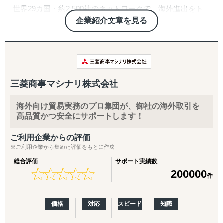
Shopeeサイト構築、サイトデザイン、翻訳業務、バナーデ
世界29カ国・約2,500社のネットワークで、海外進出をト
ルエンサーマーケ、クラウドファンディング、SNS運用代
ザイン、アカウント運用、商品保管、海外配送、広告運
ータルサポート
企業紹介文章を見る
行（Instagram・TikTok等）、Google広告・メディアアプロ
用、カスタマーサポート
ーチ
COUXU株式会社は、海外企業に向けた日本商品の調達支
12年間海外販売を自社で行っており、全てを内製化してお
援と、日本企業の海外進出支援を行っています。 世界29カ
バックオフィス・現地体制：
りますので、一気通貫で伴走サポートが可能でございま
国・約2,500社の海外顧客ネットワークを保有しており、彼
法人設立支援、設立後の会社運営（経理・税務等）、現地
す。
らから毎月届く100〜200件もの「調達依頼」を基にビジネ
人材の採用、カスタマーサポート体制構築、商品パッケー
三菱商事マシナリ株式会社
スを展開しています。
ジデザイン
弊社ではtoCも行っておりますため、リソースが限られて
海外向け貿易実務のプロ集団が、御社の海外取引を
おりますので、【浅く大量の支援】より、【深く広く1社
■ マッチングプラットフォーム『セカイコネクト』
高品質かつ安全にサポートします！
ごと】になります。本当に海外販売や、ECのパートナーを
海外企業が「今、欲しがっている商品情報」を受け取り、
探されていて、お困りの企業様を伴走支援したいと考えて
その企業へダイレクトに提案ができるサービスです。
ご利用企業からの評価
おります。
※ご利用企業から集めた評価をもとに作成
■ 現場に入り込むハンズオン支援
総合評価
サポート実績数
人口減少や、高齢化が進む日本。先行きが不透明な時代
プラットフォーム運営に加え、海外ビジネスを自走するた
★
★
★
★
★
★
★
★
★
★
200000
に、私たちが紆余曲折しながら培った海外販売の実践ノウ
めの「教育プログラム」や、貴社の海外事業部の一員とし
件
ハウを日本企業に。【海外販売を当たり前】に行える日本
て共に動く「実務／営業／マーケティング支援」、さらに
を創るお手伝いが出来ましたら幸いです。
は現地アーティストと連携したユニークなマーケティング
価格
対応
スピード
知識
施策なども行っております。
弊社は代表を含め、多くの社員は、従業員数700名抱える