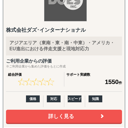
株式会社ダズ･インターナショナル
アジアエリア（東南・東・南・中東）・アメリカ・
EU進出における伴走支援と現地対応力
ご利用企業からの評価
※ご利用企業から集めた評価をもとに作成
総合評価
サポート実績数
★
★
★
★
★
★
★
★
★
★
1550
件
価格
対応
スピード
知識
詳しく見る