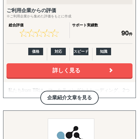
↳ 海外事業を貴社の海外事業担当者として伴走
ご利用企業からの評価
『LocaForce（ロカフォース）海外販路開拓 現地支援サー
※ご利用企業から集めた評価をもとに作成
ビス』
総合評価
サポート実績数
↳ 海外営業支援TEAMによる現地営業の即戦力化
★
★
★
★
★
★
★
★
★
★
90
件
『LocaResearch（ロカリサーチ）海外進出 市場調査サー
ビス』
価格
対応
スピード
知識
↳「どの国で売るか」から「誰に売るか」まで、意思決定
素材を収集する。
詳しく見る
『セカイキョテン｜海外会社設立サポート』
↳ 現地法人・オフショア法人の設立、登記、銀行口座開設
私たちfrom TRは、マーケティングとトレーディング、2つ
までをワンストップで代行
のノウハウを活用し、お客様のモノづくりと販路拡大をサ
企業紹介文章を見る
ポートいたします。
『ビザスル｜海外ビザ取得サポート』
お客様の強みである”つくる力”と、私たちの強みである”伝
↳ 就労ビザ・長期滞在ビザなど、進出・移住に必要なビザ
える力”と”届ける力”を組み合わせることで、 モノづくり
取得を現地連携でサポート
の次の一手を実現いたします。
------------------------------------
「モノづくりを、モノがたりへ。」をミッションに事業を