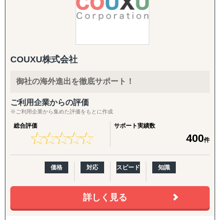
をさせていただきながら、国内への課題へも依頼されるこ
英語HP／LP制作、展示会配布用チラシ（One Pager）、カ
とが多く、現在のお取引先様は、【海外進出の課題】と
タログ翻訳
【国内の課題】のハイブリット支援が90％を占めておりま
す。
FDA・規制対応の拡張：
商品認証届（SKU追加）、登録工場の追加
一言でいうと弊社は日本を含む、世界中のEC運用回りを全
COUXU株式会社
て丸投げし、背中を預けることができる会社です。
輸出・物流：
輸出入代行、最適な物流体制の構築、現地在庫セットアッ
御社の海外進出を徹底サポート！
■海外 / 国内 Amazon支援
プ、現地ロジスティクス構築
海外Amazon構築、アカウント運用、受注管理、広告運
ご利用企業からの評価
用、海外向けクリエイティブ、商品ページ制作、翻訳業
現地活動：
※ご利用企業から集めた評価をもとに作成
務、Amazon内ブランドページ制作、顧客対応、海外配
展示会出展支援（市場調査・参加・企業面談・ブース出展
総合評価
サポート実績数
送、国内配送、FBA納品、通関、SEO対策、カスタマーサ
代行）、商談会・ポップアップイベントの企画運用、商談
★
★
★
★
★
★
★
★
★
★
400
件
ポート
同行
■Shopify 越境EC支援
B2B深耕：
価格
対応
スピード
知識
Shopifyt越境ECサイト構築、海外 / 国内配送、受注管理、
新規アプローチ継続、契約締結アドバイス・交渉支援（売
アカウント運用、海外 / 国内広告運用、翻訳業務、SEO対
買・代理店）
策、商品保管、カスタマーサポート
詳しく見る
B2C/プロモーション：
■Shopee 越境EC支援
Amazon広告運用・コンテンツ強化・商品数拡大、インフ