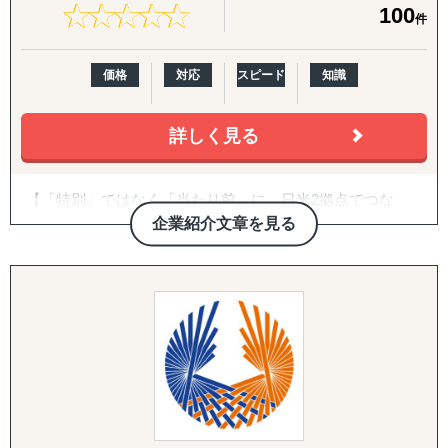
ありがたいことに、これまでたくさんの企業様を支援させ
★
★
★
★
★
★
★
★
★
★
100
件
ていただきましたが、相談いただくほどんどの企業様が、
「どの国・地域に参入すべきかわからない」
「進出に踏み切れる客観的データがない」
価格
対応
スピード
知識
「海外進出がはじめてだから落とし穴が多そうで困ってい
る」
などいったお悩みを抱えています。こういったお悩みの企
詳しく見る
業のご担当者は、ぜひ一度、アクシアマーケティングにご
連絡ください。
【「特別」ではなく「当たり前」に。日米2拠点でつな
東南アジアや中国、韓国、インドをはじめ、北米や欧州と
ぐ、伴走型の海外進出支援】
企業紹介文章を見る
いった幅広い国・地域での調査実績があり、調査・分析に
特化している弊社が、貴社の海外事業の成功に向けて、伴
株式会社グロスペリティは、**「海外進出の成功を"特
走支援させていただきます。
別"ではなく"当たり前"にする」**ことをミッションに掲
げ、日本企業の海外展開を構想段階から実行・継続フェー
【主要サービスメニュー】
ズまで一気通貫で支援する海外ビジネス支援会社です。福
市場調査
岡本社・東京オフィスに加え、米国ロサンゼルスに現地法
競合分析
人、オレゴンとLAに物流・在庫拠点を有し、日本側の戦略
アライアンス支援
立案と米国現地での実行を、同じチームでシームレスにつ
なぐ体制を強みとしています。
【よくご相談いただく内容】
年間約50社、累計100社以上の日本企業の海外進出をご支