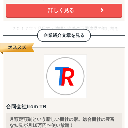
韓国
詳しく見る
↳ アジア（中東ほか）：ドバイ・サウジアラビア・イン
ド・バングラデシュ・モンゴル
↳ 欧米：アメリカ・イギリス・フランス・ドイツ
２０１７年７月日本・沖縄と海外の万国津梁の架け橋を
※サポート内容により、対応の可否や得意・不得意な分野
目指して、企業の海外展開支援を目的として沖縄・那覇で
企業紹介文章を見る
があります。
設立。アジア・欧州を中心に沖縄県内・沖縄県外企業の海
外進出・国際展開のサポートを実施しています。２０２２
------------------------------------
年７月には観光産業の伸びの著しい石垣市に八重山事務所
を開設しております。
■ 対応施策について
沖縄をハブに、台湾・中国・香港・ベトナム・タイ・マ
レーシア・シンガポール・インドネシア・オーストラリ
◆以下はこれまで当社で実績が多く、特にニーズの高い支
ア・ニュージーランド・イギリス・ドイツ・ブラジル各国
援パッケージです。
にパートナーエージェントを配置し、アメリカ合衆国・イ
ンドは提携先を設けていますので、現地でも情報収集、視
『LocaBrain（ロカブレイン）｜海外進出 現地顧問サービ
察等も直接支援可能、幅広く皆様の海外展開とインバウン
ス』
ド事業をサポートしております。
↳ AIが出した"答えっぽいもの"を、現地のリアルで答え合
合同会社from TR
わせする。海外進出の現地顧問サービス。
月額定額制という新しい商社の形。総合商社の豊富
『INTERForce｜海外進出伴走サポート』
な知見が月10万円〜使い放題！