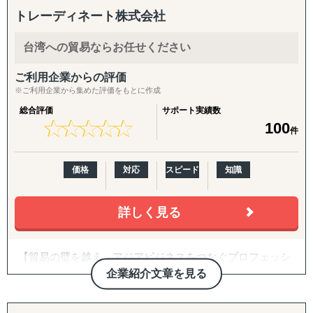
「どの国・地域に参入すべきかわからない」
援。食品・日用品・キッチン用品・伝統工芸品・スポーツ
トレーディネート株式会社
「進出に踏み切れる客観的データがない」
用品・機械部品・化粧品など、対応業界は10以上にわたり
「海外進出がはじめてだから落とし穴が多そうで困ってい
ます。「英語ができない」「輸出経験がない」中小企業の
台湾への貿易ならお任せください
る」
最初の一歩から、本格的な売上拡大までを、日本語で安心
「市場規模や成長性を正確に把握できていない」
してご相談いただけます。
ご利用企業からの評価
「公開情報が少ないニッチな市場を細かい粒度で分析した
※ご利用企業から集めた評価をもとに作成
い」
【こんなお悩みをお持ちの企業さまへ】
総合評価
サポート実績数
「現地の消費者ニーズや嗜好が理解できない」
★
★
★
★
★
★
★
★
★
★
100
件
「競合他社の動向や市場内でのポジショニング戦略が定ま
・海外展開に興味はあるが、「どの国に・何を・どうやっ
らない」
て」売るかの方向性が定まっていない
「法規制、税制、輸入関税などの複雑な規制を把握するの
・現地に売り込む営業リソース・ノウハウが社内にない
価格
対応
スピード
知識
が難しい」
・自社に合うパートナー・代理店をどう探せばよいかわか
「効果的なマーケティング戦略や販売チャネルを見つけ出
らない
せない」
・Amazon USや越境ECに出したいが、出品・運用のノウ
詳しく見る
「現地でのビジネスパートナー探しや信頼できるサプライ
ハウがない
ヤーの選定が困難」
・FDA登録の進め方や、現地物流の組み方に不安がある
【貿易の壁を越え、アジアビジネスをつなぐプロフェッシ
「その地域特有の慣習、文化を把握できていない」
・海外事業の戦略を相談できる相手が社内にいない
ョナル】
など
企業紹介文章を見る
トレーディネート株式会社は「貿易を通じて人と人をつな
【サービス概要】
げる」という理念のもと、
①市場調査