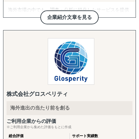
目的：海外現地で最適なパートナーとの取引を創出する
海外市場の中でも、調査・分析に特化したサービスを提供
↳ 商談向け資料制作
しております。
企業紹介文章を見る
↳ 企業リストアップ
↳ アポイント取得
たとえば、市場の調査・分析に関しては、外部環境の影響
↳ 商談創出・交渉サポート
を推測するPEST分析や、ビジネスモデルの仮説検証など
↳ 契約サポート
を「正確かつ包括的」に実施しております。なぜその情報
が必要なのか、クライアントのご相談背景まですり合わせ
『体制構築チーム』
をすることを徹底していることが強みとなっています。
目的：海外現地で活動するために必要な土台をつくる
↳ 会社設立（登記・銀行口座）
競合の調査・分析については、対象企業の強みや弱みを把
↳ ビザ申請サポート
握するためのSWOT分析、マーケットシェアや競合企業の
↳ 不動産探索（オフィス・倉庫・店舗・住居）
分析などを行い、「その企業がなぜ成功・失敗したのか」
↳ 店舗開業パッケージ（許認可・内装・採用・集客）
を徹底的に掘り下げます。
↳ 人材採用支援（現地スタッフ採用）
株式会社グロスペリティ
また、得られたデータや分析から、具体的な戦略と実行可
------------------------------------
海外進出の当たり前を創る
能な施策提案まで行っております。貴社の「適切な経営判
断」のために、合理的かつ包括的な支援を心がけていま
ご利用企業からの評価
す。
※ご利用企業から集めた評価をもとに作成
総合評価
サポート実績数