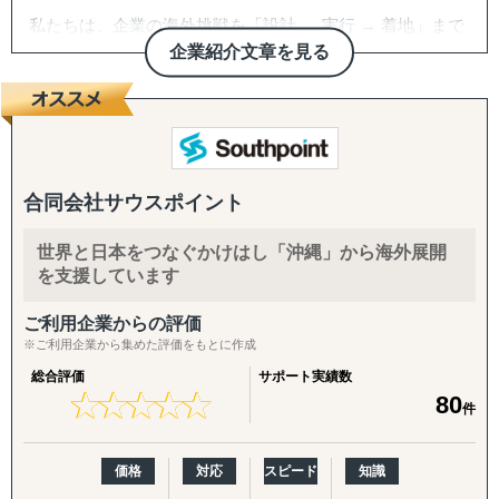
私たちは、企業の海外挑戦を「設計 → 実行 → 着地」まで
一気通貫で伴走支援します。
企業紹介文章を見る
『どの国が最適か？』を見極めるゼロ→イチの意思決定か
ら、
進出後に必ず直面する現地でのマーケティング課題まで主
要各国に常駐するメンバーが、現地起点で一貫してサポー
トします。
合同会社サウスポイント
これまでの支援歴は20年以上、実績は1,500社を超えまし
世界と日本をつなぐかけはし「沖縄」から海外展開
た。
を支援しています
※支援主要各国の現地スタッフ300人以上配置。進出後も
継続して支援できる体制を構築しています。
ご利用企業からの評価
※ご利用企業から集めた評価をもとに作成
------------------------------------
総合評価
サポート実績数
★
★
★
★
★
★
★
★
★
★
80
件
■ サポート対象国（グループ別）
↳ ASEAN主要国：タイ・ベトナム・マレーシア・カンボ
ジア・インドネシア・フィリピン・ラオス
価格
対応
スピード
知識
↳ アジア（中華系）：日本・香港・シンガポール・台湾・