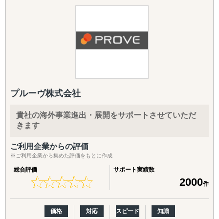
海外展開を目指す企業と海外市場を結ぶ架け橋として2015
進出を考えている市場をマクロ的視点、ミクロ的視点から
グロスペリティの特長は、**市場調査・戦略策定から、EC
年に創業しました。
調査・分析いたします。
構築・B2B営業代行・パートナー開拓・規制対応・物流ま
台湾・タイを中心としたアジア市場に特化し、
潜在ニーズやトレンド、製品・サービスの適合性など、多
で、海外進出に必要な全工程をワンストップで提供する
物流と営業代行を融合させた独自のサービスで、
岐にわたる範囲に対応しております。
「一気通貫の支援体制」**にあります。情報提供にとどま
これまで多くの企業の海外進出を成功に導いてきました。
「どういった情報があれば、適切な事業判断が下せるの
らず、現地ネットワークを活用して「実際に売れる状態」
か」といった姿勢を徹底しており、適切な情報を漏れなく
をつくるところまで、実行に踏み込んで伴走します。
■ グローバルサポートの強み
提供することができます。
【圧倒的な台湾ネットワーク】
市場調査では、有識者へのヒアリングなど多くのサービス
1. 海外営業代行（B2B）
創業以来、台湾に毎月渡航し構築してきた強固なパートナ
を展開しておりますが、貴社にとって適切な調査・分析を
ターゲットリストの作成から、オンライン・現地でのアプ
プルーヴ株式会社
ーシップにより、
ご提案させていただきます。
ローチ、商談同席・クロージング、取引仲介スキームによ
他社では提供できない販路開拓ルートを確保。食品、酒、
「バイアスがかかった状態で判断してしまっていそう」と
る商流構築、継続的な取引先フォローまでを代行します。
貴社の海外事業進出・展開をサポートさせていただ
米、庭木、観賞魚などの特殊分野でも確かな実績を持ち、
いったお悩みを抱えるご担当者の方は、壁打ちからでも対
「商談化」「販路開拓」という成果に直結する実行支援で
きます
あらゆる商材の輸出入をサポートします。
応できますので、まずはご相談ください。
す。
ご利用企業からの評価
【貿易業界の"異端児"としての挑戦】
②競合調査
2. パートナー開拓支援
※ご利用企業から集めた評価をもとに作成
常識にとらわれない発想で、通常の貿易会社では対応困難
「競合がなぜ成功・失敗したのかわからない」といったご
海外展開の成否を分けるのは「正しいパートナーとの掛け
総合評価
サポート実績数
な案件にも果敢に挑戦。
相談をよくいただきます。
合わせ」です。開拓戦略の策定、ターゲットリストの優先
★
★
★
★
★
★
★
★
★
★
2000
件
生き物・植物の輸出入や、特殊貨物の取扱いなど、
弊社の競合調査では、競合の戦略を徹底的に解剖し、貴社
度付け、アプローチ代行、契約・スキーム構築、そして開
専門性の高いサービスを提供しています。
のマーケティング戦略の支援まで実施します。
拓後の現地事業開発（定例会・プロジェクト管理・ロード
サービス内容としては、業界の第一線を走る方への一次取
マップ策定・交渉代行・ローカライズ支援）までを伴走し
価格
対応
スピード
知識
【両方向のビジネス支援】
材などをご提供しております。
ます。