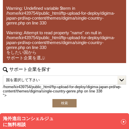
Warning
: Undefined variable $term in
/home/kir439754/public_html/ftp-upload-for-deploy/digima-
japan-prd/wp-content/themes/digima/single-country-
genre.php
on line
330
Warning
: Attempt to read property "name" on null in
/home/kir439754/public_html/ftp-upload-for-deploy/digima-
japan-prd/wp-content/themes/digima/single-country-
genre.php
on line
330
をしたい国から
サポート企業を選ぶ
サポート企業を探す
/home/kir439754/public_html/ftp-upload-for-deploy/digima-japan-prd/wp-
content/themes/digima/single-country-genre.php on line
338
">
検索
海外進出コンシェルジュ
に無料相談