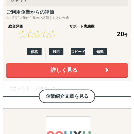
い風となり、
入口から拡大までをつなぐパッケージ
ビジネスチャンスが広がっています。
ご利用企業からの評価
挑戦を迷っている方、まずはお気軽にご相談ください。
【海外進出パッケージ（ライト）】
※ご利用企業から集めた評価をもとに作成
貴社の製品・サービスの強みを活かした、オーダーメイド
海外展開の「最初の一歩」として、有望国選定・需要調
総合評価
サポート実績数
の海外展開戦略をご提案いたします。
査・現地規制調査・初期戦略設計・初期営業仮説の整理ま
★
★
★
★
★
★
★
★
★
★
20
件
でを短期集中で実施。方向性を明確にし、次の意思決定に
つなげます。
価格
対応
スピード
知識
【海外進出パッケージ（米国）】
準備・戦略フェーズ（事前整理/分析・FDA対応・B2B/EC
詳しく見る
準備）から、実行・検証フェーズ（営業代行・パートナー
開拓、小売テスト販売、Amazon運用、販売データ分析、
次期施策立案）まで、初回販売の実現を一気通貫で支援し
【日本をもっと海外へ】
ます。
弊社は2013年から12年間、最前線で海外販売を行ってきた
企業紹介文章を見る
プロフェッショナルチームです。
【パッケージに追加・継続できる支援メニュー】
toCとtoBのハイブリッドだからこそ見えるものがありま
導入企業さまのニーズに応じ、以下のオプション・中長期
す。自分たちが行った大量なトライ＆エラーで培った独自
施策を柔軟に組み合わせてご提供します。
の海外販売ノウハウがございます。
海外販売からスタートするケースが多いですが、お取組み
英語クリエイティブ：