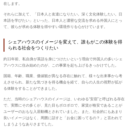
在します。
それらに加えて、「日本人と友達になりたい。深く文化体験したい。日
本語を学びたい」といった、日本人と濃密な交流を求める外国人にとっ
て、彼らが求める体験を得やすい環境作りを心がけています。
シェアハウスのイメージを変えて、誰もがこの体験を得
られる社会をつくりたい
約11年前、私自身が英語を身につけたいという理由で外国人の多いシェ
アハウスに住み始めたのが、この事業を起ち上げるきっかけでした。
国籍、年齢、職業、価値観が異なる存在に触れて、様々な出来事から考
えさせられ、新たな気づきを得る機会を経て、自らの人生の視野が拡が
る体験をすることができました。
ただ、当時のシェアハウスのイメージは、いわゆる“安宿”と呼ばれる存在
で、実際にその多くが、見た目もボロボロで、家賃が格安であることが
ユーザーのおもな入居動機とされていました。また、社会的にもあまり
良いイメージはなく、周囲に話すと「お金に困ってるの？」と言われて
しまうようなありさまでした。