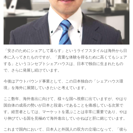
「安さのためにシェアして暮らす」というライフスタイルは海外から日
本に入ってきたものですが、「貴重な体験を得るために高くてもシェア
する」というコンセプトシェアハウスは、日本で独自に生まれたもの
で、さらに発展し続けています。
今後はアウトバウンド事業として、この日本独自の「シェアハウス環
境」を海外に展開していきたいと考えています。
ここ数年、海外進出に向けて、様々な国へ視察に出ていますが、やはり
国自体の成長の勢いが日本と段違いであることを痛感している次第で
す。経営者としては、マーケットを選ぶことは非常に重要であり、やは
り伸びている国を見極めて海外進出していかねばと肝に銘じています。
これまで国内において、日本人と外国人の双方の立場になって、「彼ら