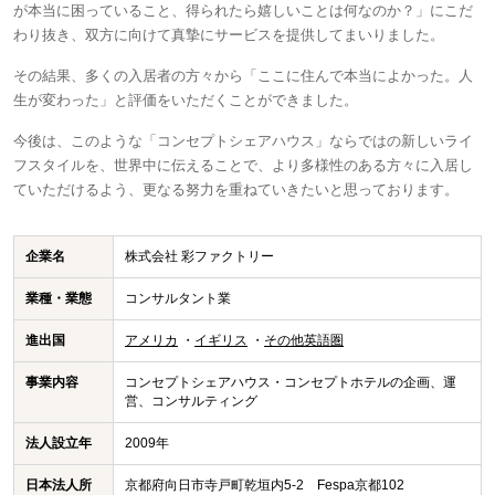
が本当に困っていること、得られたら嬉しいことは何なのか？」にこだ
わり抜き、双方に向けて真摯にサービスを提供してまいりました。
その結果、多くの入居者の方々から「ここに住んで本当によかった。人
生が変わった」と評価をいただくことができました。
今後は、このような「コンセプトシェアハウス」ならではの新しいライ
フスタイルを、世界中に伝えることで、より多様性のある方々に入居し
ていただけるよう、更なる努力を重ねていきたいと思っております。
企業名
株式会社 彩ファクトリー
業種・業態
コンサルタント業
進出国
アメリカ
イギリス
その他英語圏
事業内容
コンセプトシェアハウス・コンセプトホテルの企画、運
営、コンサルティング
法人設立年
2009年
日本法人所
京都府向日市寺戸町乾垣内5-2 Fespa京都102