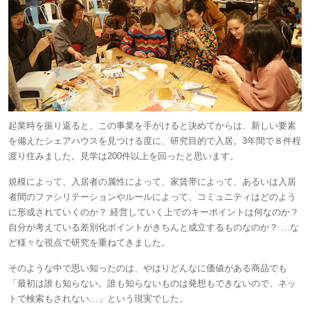
起業時を振り返ると、この事業を手がけると決めてからは、新しい要素
を備えたシェアハウスを見つける度に、研究目的で入居。3年間で８件程
渡り住みました。見学は200件以上を回ったと思います。
規模によって、入居者の属性によって、家賃帯によって、あるいは入居
者間のファシリテーションやルールによって、コミュニティはどのよう
に形成されていくのか？ 経営していく上でのキーポイントは何なのか？
自分が考えている差別化ポイントがきちんと成立するものなのか？ …な
ど様々な視点で研究を重ねてきました。
そのような中で思い知ったのは、やはりどんなに価値がある商品でも
「最初は誰も知らない。誰も知らないものは発想もできないので、ネッ
トで検索もされない…」という現実でした。