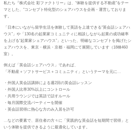
私たち『株式会社 彩ファクトリー』は、“体験を提供する不動産”をテー
マとした、“コンセプト特化型のシェアハウスを企画・運営しておりま
す。
「日本にいながら留学生活を体験して英語を上達できる“英会話シェアハ
ウス”」や「130名の起業家コミュニティに相談しながら起業の成功確率
を上げる“起業家シェアハウス”」といった、明確なコンセプトを掲げたシ
ェアハウスを、東京・横浜・京都・福岡にて展開しています（18棟460
室）。
例えば「英会話シェアハウス」であれば、
「不動産＋ソフトサービス＋コミュニティ」というテーマを元に…
・外国人英会話講師による週2回の英会話レッスン
・外国人比率30%以上にコントロール
・共用ラウンジでは英語で話すルール
・毎月国際交流パーティーを開催
・英会話習得に熱心な方のみ入居を許可
…などの要素で、居住者の方々に「実践的な英会話を短期間で習得」と
いう体験を提供できるように最適化しています。