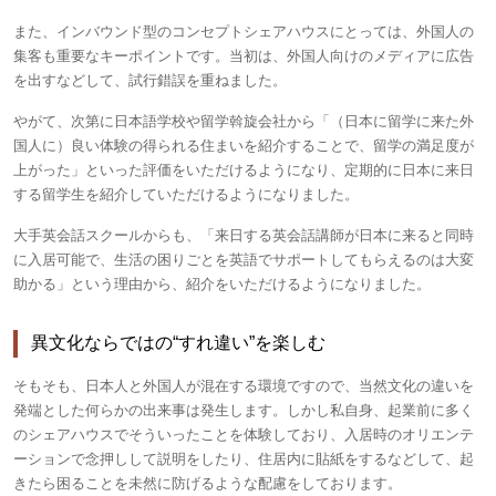
また、インバウンド型のコンセプトシェアハウスにとっては、外国人の
集客も重要なキーポイントです。当初は、外国人向けのメディアに広告
を出すなどして、試行錯誤を重ねました。
やがて、次第に日本語学校や留学斡旋会社から「（日本に留学に来た外
国人に）良い体験の得られる住まいを紹介することで、留学の満足度が
上がった」といった評価をいただけるようになり、定期的に日本に来日
する留学生を紹介していただけるようになりました。
大手英会話スクールからも、「来日する英会話講師が日本に来ると同時
に入居可能で、生活の困りごとを英語でサポートしてもらえるのは大変
助かる」という理由から、紹介をいただけるようになりました。
異文化ならではの“すれ違い”を楽しむ
そもそも、日本人と外国人が混在する環境ですので、当然文化の違いを
発端とした何らかの出来事は発生します。しかし私自身、起業前に多く
のシェアハウスでそういったことを体験しており、入居時のオリエンテ
ーションで念押しして説明をしたり、住居内に貼紙をするなどして、起
きたら困ることを未然に防げるような配慮をしております。