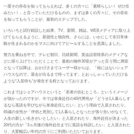
一度その存在を知ってもらえれば、多くの方々に「素晴らしい！ ぜひ住
みたい！」と言っていただけるものの、まずは多くの方々に、その存在
を知ってもらうことが、最初のステップでした。
いろいろと試行錯誤した結果、TV、新聞、雑誌、WEBメディアに取り上
げてもらえるように、新規性と独自性、さらには、いかにして非日常体
験が生まれるのかをマスに向けてアピールすることを意識しました。
努力を重ねる中で、テレビ朝日、日経新聞、英会話習得系のメディアな
どに採り上げていただくことで、最初の物件30室がアっと言う間に満室
となって以降は、おかげさまでユーザー様からは、「他にはないシェア
ハウスなので、退去が出るまで待ってます」とおっしゃっていただける
ような“入居待ち”が発生する程となっております。
これまではシェアハウスというと「若者の住むところ」というイメージ
が強かったのですが、今では単身赴任の40代男性が「どうせ1人暮らしす
るなら英語を学びながら単身赴任したい」という理由で入居されたり、
65歳の女性が「伴侶と死別して1人暮らしとなったが張り合いがなくて、
人生の新しい生きがいとしたい」と入居されたり、海外赴任が決まった
20代の方が「3ヵ月後の海外赴任までに英語を特訓したい」と入居された
り、大変幅広い年代の方々にご利用いただいております。