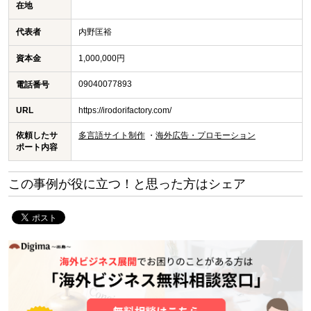
在地
代表者
内野匡裕
資本金
1,000,000円
09040077893
電話番号
URL
https://irodorifactory.com/
依頼したサ
多言語サイト制作
海外広告・プロモーション
ポート内容
この事例が役に立つ！と思った方はシェア