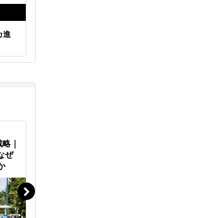
カ進
米国事業に欠かせないオンライ
米国カス
ンアシスタント活用ガイド
あり方に
創業1890年の貿易会社が、欧州
小売店と
戦略｜
に”和酒”を輸出する理由とは？
トフォーム
なぜ
展開事例
か