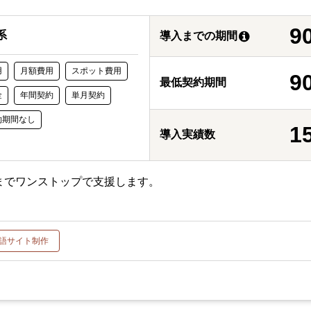
9
系
導入までの期間
用
月額費用
スポット費用
9
最低契約期間
金
年間契約
単月契約
約期間なし
1
導入実績数
運用までワンストップで支援します。
語サイト制作