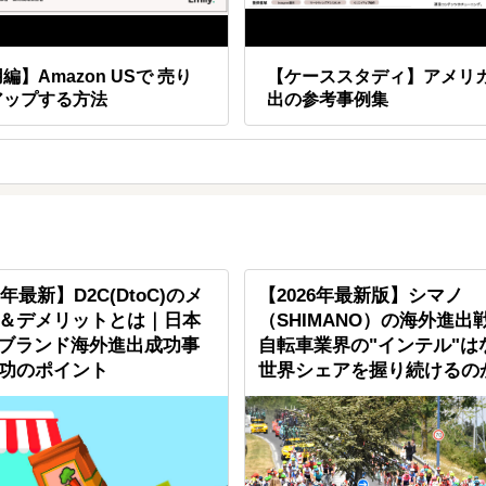
編】Amazon USで 売り
【ケーススタディ】アメリ
アップする方法
出の参考事例集
6年最新】D2C(DtoC)のメ
【2026年最新版】シマノ
＆デメリットとは｜日本
（SHIMANO）の海外進出
Cブランド海外進出成功事
自転車業界の"インテル"は
功のポイント
世界シェアを握り続けるの