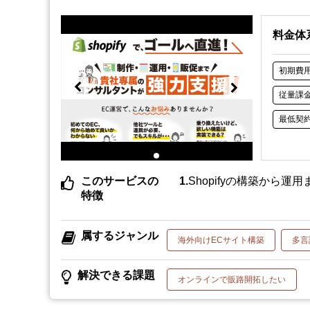
料金体
初期費
従量課
最低契
このサービスの
Shopifyの構築から
特徴
属するジャンル
海外向けECサイト構築
多言
解決できる課題
オンラインで販路開拓したい