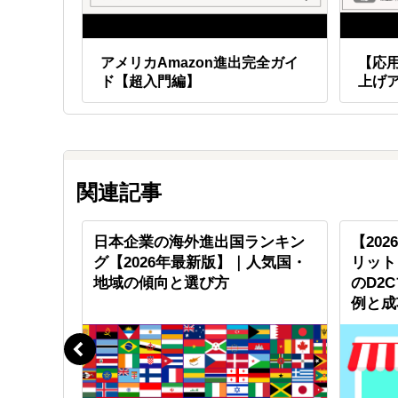
MO対策
アメリカAmazon進出完全ガイ
【応用
ド【超入門編】
上げ
関連記事
カバリー
日本企業の海外進出国ランキン
【202
ネクス社
グ【2026年最新版】｜人気国・
リット
地域の傾向と選び方
のD2
例と成