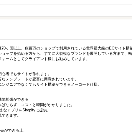
世界170ヶ国以上、数百万のショップで利用されている世界最大級のECサイト構
ショップを始める方から、すでに大規模なブランドを展開している方まで、幅
フォームとしてクライアント様にお勧めしています。
初心者でもサイトが作れます。
質なテンプレートが豊富に用意されています。
エンジニアでなくてもサイト構築ができるノーコード仕様。
機能拡張ができる
ればならず、コストと時間がかかりました。
まなアプリをShopifyに提供。
現できます。
した販売ができる上、