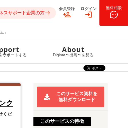
無料相談
会員登録
ログイン
ネスサポート企業の方
ム」
pport
About
をサポートする
Digima〜出島〜を見る
このサービス資料を
無料ダウンロード
ンク
せくだ
このサービスの特徴