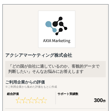
海外販路拡大、提携先・代理店のリストアップ、合弁パー
目的：海外現地で最適なパートナーとの取引を創出する
「どの進出形態が自社に適しているのか」
トナー探しを単発でもお請けします。
↳ 商談向け資料制作
「現地の法規制や注意点は何か」
各国の現地拠点・駐在員のネットワークに加え、拠点のな
↳ 企業リストアップ
「何から始めればよいのかわからない」
い国も提携専門家経由で対応。「まず1〜2社、現地候補と
↳ アポイント取得
面談したい」というスポットご相談から承ります。
↳ 商談創出・交渉サポート
海外進出を検討する企業様から、このようなお悩みを数多
↳ 契約サポート
くお聞きします。
・スモールスタート対応(月額8万円〜のGEO/EOR)
まずは現地法人を作らずに人だけ採用したい、テストマー
『体制構築チーム』
GoGlobalでは、こうした疑問や課題を解決し、進出準備段
ケティングからはじめたいというお客様向けに、月額8万
目的：海外現地で活動するために必要な土台をつくる
階から現地法人設立、運営まで一貫したサポートを提供し
円〜の雇用代行(GEO/EOR)をご用意。海外進出の最初の一
↳ 会社設立（登記・銀行口座）
ています。
アクシアマーケティング株式会社
歩を、低リスク・低コストで踏み出していただけます。
↳ ビザ申請サポート
↳ 不動産探索（オフィス・倉庫・店舗・住居）
世界140カ国以上で拠点設立が可能なグローバルネットワ
「どの国が自社に適しているのか、客観的データで
・海外進出支援(法人設立〜撤退まで)
↳ 店舗開業パッケージ（許認可・内装・採用・集客）
ークを活かし、海外進出のスピードと効率を最大化。コス
判断したい」そんなお悩みにお答えします
進出相談・現地視察アテンドから、登記・各種ライセンス
↳ 人材採用支援（現地スタッフ採用）
トと時間を最小限に抑えながら、企業のグローバル展開を
取得、株主税務番号(PAN等)取得、銀行口座開設、進出後
力強く支援します。
ご利用企業からの評価
の継続サポート、撤退・閉鎖まで一気通貫で対応します。
------------------------------------
※ご利用企業から集めた評価をもとに作成
海外進出のDAY1から成長・成熟フェーズまで、GoGlobal
・クロスボーダーM&A(海外M&A)
総合評価
サポート実績数
が伴走型でサポートいたします。
★
★
★
★
★
★
★
★
★
★
300
海外企業の買収・売却によるスピード進出・スピード撤退
件
をご支援。ターゲット選定、買収戦略立案、デューデリジ
ェンス、バリュエーション、契約、ポストM&Aまでワンス