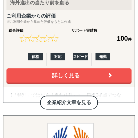
また、得られたデータや分析から、具体的な戦略と実行可
海外進出の当たり前を創る
能な施策提案まで行っております。貴社の「適切な経営判
断」のために、合理的かつ包括的な支援を心がけていま
ご利用企業からの評価
す。
※ご利用企業から集めた評価をもとに作成
総合評価
サポート実績数
ありがたいことに、これまでたくさんの企業様を支援させ
★
★
★
★
★
★
★
★
★
★
100
件
ていただきましたが、相談いただくほどんどの企業様が、
「どの国・地域に参入すべきかわからない」
「進出に踏み切れる客観的データがない」
価格
対応
スピード
知識
「海外進出がはじめてだから落とし穴が多そうで困ってい
る」
などいったお悩みを抱えています。こういったお悩みの企
詳しく見る
業のご担当者は、ぜひ一度、アクシアマーケティングにご
連絡ください。
【「特別」ではなく「当たり前」に。日米2拠点でつな
東南アジアや中国、韓国、インドをはじめ、北米や欧州と
ぐ、伴走型の海外進出支援】
企業紹介文章を見る
いった幅広い国・地域での調査実績があり、調査・分析に
特化している弊社が、貴社の海外事業の成功に向けて、伴
株式会社グロスペリティは、**「海外進出の成功を"特
走支援させていただきます。
別"ではなく"当たり前"にする」**ことをミッションに掲
げ、日本企業の海外展開を構想段階から実行・継続フェー
【主要サービスメニュー】
ズまで一気通貫で支援する海外ビジネス支援会社です。福