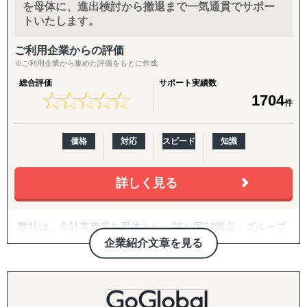
↳ 海外事業を貴社の海外事業担当者として伴走
を母体に、進出検討から撤退まで一気通貫でサポー
トいたします。
『LocaForce（ロカフォース）海外販路開拓 現地支援サー
ビス』
ご利用企業からの評価
※ご利用企業から集めた評価をもとに作成
↳ 海外営業支援TEAMによる現地営業の即戦力化
総合評価
サポート実績数
『LocaResearch（ロカリサーチ）海外進出 市場調査サー
★
★
★
★
★
★
★
★
★
★
1704
件
ビス』
↳「どの国で売るか」から「誰に売るか」まで、意思決定
素材を収集する。
価格
対応
スピード
知識
『セカイキョテン｜海外会社設立サポート』
詳しく見る
↳ 現地法人・オフショア法人の設立、登記、銀行口座開設
までをワンストップで代行
弊社は、会計事務所を母体とし、26か国34拠点・グループ
『ビザスル｜海外ビザ取得サポート』
従業員357名のグローバルコンサルティングファームで
企業紹介文章を見る
↳ 就労ビザ・長期滞在ビザなど、進出・移住に必要なビザ
す。
取得を現地連携でサポート
2007年に日本の会計事務所として初めてインドに進出し、
------------------------------------
翌年ASEAN一帯、中南米等にも展開。