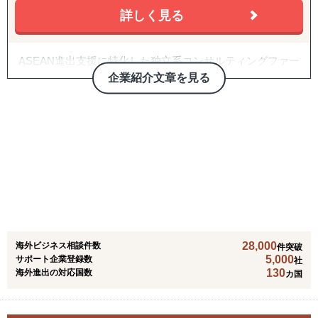
リューションを提供
新規アプローチ継続、契約締結アドバイス・交渉支援（売
詳しく見る
・B2B領域（商社/卸売/製造/自動車/物流/化学/建設/テクノ
買・代理店）
ロジー）、B2C領域（小売/パーソナルケア/ヘルスケア/食
品/店舗サービス/エンターテイメントなど）で、3,000件以
B2C/プロモーション：
ASEAN進出支援に特化した独立系コンサルティングファー
上の豊富なプロジェクト実績を有する
Amazon広告運用・コンテンツ強化・商品数拡大、インフ
ム（法人設立、会計・税務、企業買収、AI開発等）
企業紹介文章を見る
ルエンサーマーケ、クラウドファンディング、SNS運用代
＜主要サービスメニュー＞
行（Instagram・TikTok等）、Google広告・メディアアプロ
2025年7月1日：海外進出時の商品調査決定版をリリース！
① 初期投資を抑えつつ、海外取引拡大を通した円安メリッ
ーチ
トの最大化を目的とする、デジタルマーケティングを活用
東南アジア各国への事業進出は予想以上に手ごわい？
した海外潜在顧客発掘、および、海外販路開拓支援
バックオフィス・現地体制：
DCCグループは東南アジア事業進出における最も役に立つ
② 現地市場で不足する機能を補完し、海外事業の立ち上げ
法人設立支援、設立後の会社運営（経理・税務等）、現地
存在であり続けます。
＆立て直しを伴走型で支援するプロフェッショナル人材派
人材の採用、カスタマーサポート体制構築、商品パッケー
進出時の資本構成、事業ライセンスの取得、銀行取引、事
遣
ジデザイン
業拡大（M&Aや販売支援）、税務対策など一筋縄でいかな
③ アジア圏での「デジタル」ビジネス事業機会の抽出＆評
いのが東南アジア諸国への進出実務です。
価、戦略構築から事業立ち上げまでの海外事業デジタルト
28,000
ランスフォーメーションに係るトータルサポート
海外ビジネス相談件数
豊富な経験と現地での最先端の知識・情報・コネクション
件突破
5,000
サポート企業登録数
社
④ 市場環境変動に即した手触り感あるインサイトを抽出す
を元に、東南アジア圏に特化した経営コンサルティングサ
130
海外進出の対応国数
カ国
る海外市場調査＆参入戦略構築
ービスを提供し、旬なクライアント企業の経営課題に全力
⑤ アジア特有の中小案件M&A案件発掘から交渉/実行/PMI
で取り組んで参ります。
までをカバーする海外M&A一気通貫支援