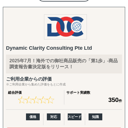
体制を有する、日系独立系では最大級のコンサルティング
【パッケージに追加・継続できる支援メニュー】
ファーム（東証上場）
導入企業さまのニーズに応じ、以下のオプション・中長期
施策を柔軟に組み合わせてご提供します。
＜サービス特長＞
・現地に根付いたローカルメンバーと日本人メンバーが協
英語クリエイティブ：
働した伴走型ハンズオン支援、顧客ニーズに応じた柔軟な
英語HP／LP制作、展示会配布用チラシ（One Pager）、カ
現地対応が可能
タログ翻訳
・マッキンゼー/ボストンコンサルティンググループ/ゴー
Dynamic Clarity Consulting Pte Ltd
ルドマンサックス/P&G/Google出身者が、グローバルノウ
FDA・規制対応の拡張：
ハウを提供
商品認証届（SKU追加）、登録工場の追加
2025年7月！海外での御社商品販売の「第1歩」-商品
・コンサルティング事業と併行して、当社グループで展開
調査報告書決定版をリリース！
する自社事業群（パーソナルケア/飲食業/ヘルスケア/卸売/
輸出・物流：
教育など）の海外展開実績に基づく、実践的なアドバイス
輸出入代行、最適な物流体制の構築、現地在庫セットアッ
ご利用企業からの評価
を提供
プ、現地ロジスティクス構築
※ご利用企業から集めた評価をもとに作成
総合評価
サポート実績数
＜支援スコープ＞
現地活動：
★
★
★
★
★
★
★
★
★
★
350
件
・調査/戦略から、現地パートナー発掘、現地拠点/オペレ
展示会出展支援（市場調査・参加・企業面談・ブース出展
ーション構築、M&A、海外営業/顧客獲得、現地事業マネ
代行）、商談会・ポップアップイベントの企画運用、商談
ジメントまで、一気通貫で支援
同行
価格
対応
スピード
知識
・グローバル企業から中堅/中小/スタートアップ企業ま
で、企業規模を問わずに多様な海外進出ニーズに応じたソ
B2B深耕：