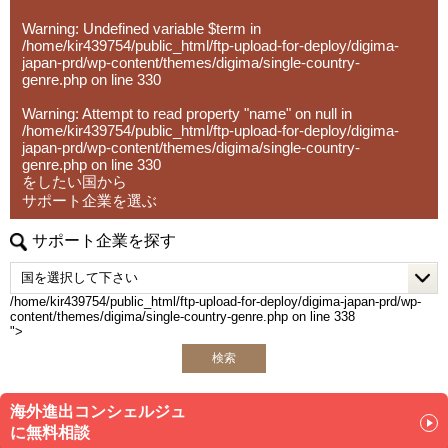
⑥ 既存サプライチェーン体制の分析/評価/最適化、およ
提供サービス：
Warning
: Undefined variable $term in
び、直接材＆間接材の調達コスト削減
■海外市場調査業務
/home/kir439754/public_html/ftp-upload-for-deploy/digima-
海外市場調査・進出戦略策定支援
japan-prd/wp-content/themes/digima/single-country-
販売代理店＆パートナー発掘 (B2B)
genre.php
on line
330
取引先信用調査 (シンガポール、ベトナム、インドネシ
Warning
: Attempt to read property "name" on null in
ア）
/home/kir439754/public_html/ftp-upload-for-deploy/digima-
japan-prd/wp-content/themes/digima/single-country-
genre.php
on line
330
をしたい国から
■経営コンサルティング（進出済企業様向け）
サポート企業を選ぶ
各種取引に伴う国際税務アドバイス・意見書
契約書Review（及び必要であればパートナー交渉業務）
サポート企業を探す
現地人事・労務コンサルティング
■M&Aアドバイザリー
/home/kir439754/public_html/ftp-upload-for-deploy/digima-japan-prd/wp-
content/themes/digima/single-country-genre.php on line
338
ASEAN M&A”独占”「売」案件の情報提供
">
M&A Daily News運営
検索
■法人設立・会計サービス（シンガポール、ベトナム）
現地法人設立
海外進出コンシェルジュ
現地法人運営支援業務（記帳代行、税務、監査、給与計
に無料相談