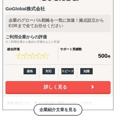
20年近い海外実務の蓄積があり、実績・ノウハウも豊富に
◆以下は個別施策として各専門家チームが対応します。
GoGlobal株式会社
ございます。
『市場把握TEAM』
企業のグローバル戦略を一気に加速！拠点設立から
また、自社拠点を持たない国についても、現地パートナ
目的：海外現地を理解し、事業の成功可能性を高める
EORまで全てお任せください
ー・提携専門家とのネットワークを通じて、世界どこでも
↳ 市場概況・規制調査
対応可能な体制を構築しています。
↳ 競合調査
ご利用企業からの評価
↳ 企業信用調査
※ご利用企業から集めた評価をもとに作成
海外進出のご相談・市場調査から、現地法人設立、海外子
↳ 現地視察の企画・アテンド
会社管理、クロスボーダーM&A、事業戦略再構築、撤退ま
総合評価
サポート実績数
★
★
★
★
★
★
★
★
★
★
500
で、国際ビジネスのすべてのフェーズをワンストップでサ
『集客活動チーム』
件
ポート。
目的：海外現地で“売れる”ためのマーケティング活動を確
立する
価格
対応
スピード
知識
特に、会計・税務・法務・労務・人事の専門家を各国で内
↳ 多言語サイト制作
製していることが、他のコンサルティングファームにはな
↳ EC運用
い強みです。
↳ SNS運用
詳しく見る
↳ 広告運用（Google／Meta など）
〈主要サービス〉
↳ インフルエンサー施策
↳ 画像・動画コンテンツ制作
海外進出には、多くの不安や課題がつきものです。
・販路開拓 現地企業マッチング(出島での小規模ニーズに
企業紹介文章を見る
対応)
『販路構築チーム』
「どのように人材を確保すればよいのか」