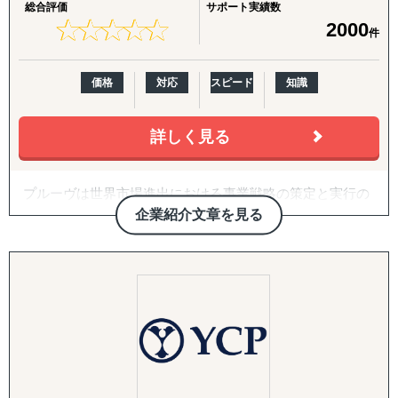
総合評価
サポート実績数
な案件にも果敢に挑戦。
相談をよくいただきます。
合わせ」です。開拓戦略の策定、ターゲットリストの優先
★
★
★
★
★
★
★
★
★
★
2000
件
生き物・植物の輸出入や、特殊貨物の取扱いなど、
弊社の競合調査では、競合の戦略を徹底的に解剖し、貴社
度付け、アプローチ代行、契約・スキーム構築、そして開
専門性の高いサービスを提供しています。
のマーケティング戦略の支援まで実施します。
拓後の現地事業開発（定例会・プロジェクト管理・ロード
サービス内容としては、業界の第一線を走る方への一次取
マップ策定・交渉代行・ローカライズ支援）までを伴走し
価格
対応
スピード
知識
【両方向のビジネス支援】
材などをご提供しております。
ます。
日本から海外への展開支援だけでなく、海外企業の日本進
また、他社が関わる分野の調査ということもあり、匿名性
出もサポート。
詳しく見る
や守秘義務も徹底遵守しています。そのため、クライアン
3. 越境EC支援（B2C）
輸入→保管→ピッキング→発送までのワンストップ物流体
トからも大変好評をいただいております。
米国Amazonを中心に、アカウント開設・商品ページ作
制により
成・コンテンツ戦略・価格/写真方針策定からFBAを前提と
プルーヴは世界市場進出における事業戦略の策定と実行の
、EC販売やオムニチャネル展開もスムーズに実現します。
③アライアンス支援
した物流設計、運用・販促・販売データ分析までを一気通
サポートを行っている企業です。
双方に適切なパートナーシップ構築であることをポリシー
貫で対応。Walmart ECや自社EC（Shopify構築・運用）に
企業紹介文章を見る
「グローバルを身近に」をミッションとし、「現地事情」
■ サービス展開
としています。
も対応します。
に精通したコンサルタントと「現地パートナー」との密な
数多くの企業と提携を結んでいる弊社が、貴社の適切なパ
連携による「現地のリアルな情報」を基にクライアント企
海外（台湾・タイ・シンガポール他）での営業代行
ートナーをご提案させていただきます。
4. 規制対応（FDA）・国際物流
業様の世界市場への挑戦を成功へと導きます。
グローバル輸出入サポート（コンテナ手配、通関手続き
海外進出をご検討されている企業さまに多くご依頼を受け
食品・化粧品の米国販売に不可欠なFDA対応を、施設登
等）
ているサービスの1つです。
録・成分レビュー・英語ラベル診断/作成・現地エージェン
現地マーケットリサーチ・プロモーション支援
「はじめての国・地域」だからこそ、事業を成功させるに
ト代行・全般コンサルティングまでカバー。あわせて輸出
特殊貨物（食品、植物、生物等）の輸出入対応
は、協業することは重要な要素となってきます。
入代行、現地倉庫・物流オペレーションの構築まで、実務
展示会・商談会の出展代行・同行サポート
自信をもって、提携企業様をご提案させていただきますの
を代行・伴走します。
EC向け国際物流管理（保管・ピッキング・発送）
で、ぜひ一度ご相談ください。