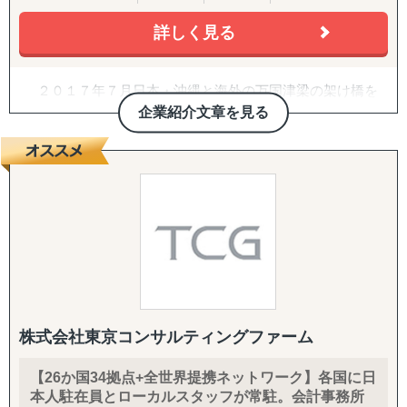
韓国
詳しく見る
↳ アジア（中東ほか）：ドバイ・サウジアラビア・イン
ド・バングラデシュ・モンゴル
↳ 欧米：アメリカ・イギリス・フランス・ドイツ
２０１７年７月日本・沖縄と海外の万国津梁の架け橋を
※サポート内容により、対応の可否や得意・不得意な分野
目指して、企業の海外展開支援を目的として沖縄・那覇で
企業紹介文章を見る
があります。
設立。アジア・欧州を中心に沖縄県内・沖縄県外企業の海
外進出・国際展開のサポートを実施しています。２０２２
------------------------------------
年７月には観光産業の伸びの著しい石垣市に八重山事務所
を開設しております。
■ 対応施策について
沖縄をハブに、台湾・中国・香港・ベトナム・タイ・マ
レーシア・シンガポール・インドネシア・オーストラリ
◆以下はこれまで当社で実績が多く、特にニーズの高い支
ア・ニュージーランド・イギリス・ドイツ・ブラジル各国
援パッケージです。
にパートナーエージェントを配置し、アメリカ合衆国・イ
ンドは提携先を設けていますので、現地でも情報収集、視
『LocaBrain（ロカブレイン）｜海外進出 現地顧問サービ
察等も直接支援可能、幅広く皆様の海外展開とインバウン
ス』
ド事業をサポートしております。
↳ AIが出した"答えっぽいもの"を、現地のリアルで答え合
株式会社東京コンサルティングファーム
わせする。海外進出の現地顧問サービス。
【26か国34拠点+全世界提携ネットワーク】各国に日
『INTERForce｜海外進出伴走サポート』
本人駐在員とローカルスタッフが常駐。会計事務所