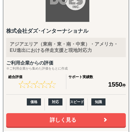
株式会社ダズ･インターナショナル
アジアエリア（東南・東・南・中東）・アメリカ・
EU進出における伴走支援と現地対応力
ご利用企業からの評価
※ご利用企業から集めた評価をもとに作成
総合評価
サポート実績数
★
★
★
★
★
★
★
★
★
★
1550
件
価格
対応
スピード
知識
詳しく見る