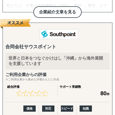
私たちは、企業の海外挑戦を「設計 → 実行 → 着地」まで
一気通貫で伴走支援します。
企業紹介文章を見る
『どの国が最適か？』を見極めるゼロ→イチの意思決定か
ら、
進出後に必ず直面する現地でのマーケティング課題まで主
要各国に常駐するメンバーが、現地起点で一貫してサポー
トします。
合同会社サウスポイント
これまでの支援歴は20年以上、実績は1,500社を超えまし
世界と日本をつなぐかけはし「沖縄」から海外展開
た。
を支援しています
※支援主要各国の現地スタッフ300人以上配置。進出後も
継続して支援できる体制を構築しています。
ご利用企業からの評価
※ご利用企業から集めた評価をもとに作成
------------------------------------
総合評価
サポート実績数
★
★
★
★
★
★
★
★
★
★
80
件
■ サポート対象国（グループ別）
↳ ASEAN主要国：タイ・ベトナム・マレーシア・カンボ
ジア・インドネシア・フィリピン・ラオス
価格
対応
スピード
知識
↳ アジア（中華系）：日本・香港・シンガポール・台湾・