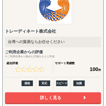
市場調査
岡本社・東京オフィスに加え、米国ロサンゼルスに現地法
競合分析
人、オレゴンとLAに物流・在庫拠点を有し、日本側の戦略
アライアンス支援
立案と米国現地での実行を、同じチームでシームレスにつ
なぐ体制を強みとしています。
【よくご相談いただく内容】
年間約50社、累計100社以上の日本企業の海外進出をご支
「どの国・地域に参入すべきかわからない」
援。食品・日用品・キッチン用品・伝統工芸品・スポーツ
トレーディネート株式会社
「進出に踏み切れる客観的データがない」
用品・機械部品・化粧品など、対応業界は10以上にわたり
「海外進出がはじめてだから落とし穴が多そうで困ってい
ます。「英語ができない」「輸出経験がない」中小企業の
台湾への貿易ならお任せください
る」
最初の一歩から、本格的な売上拡大までを、日本語で安心
「市場規模や成長性を正確に把握できていない」
してご相談いただけます。
ご利用企業からの評価
「公開情報が少ないニッチな市場を細かい粒度で分析した
※ご利用企業から集めた評価をもとに作成
い」
【こんなお悩みをお持ちの企業さまへ】
総合評価
サポート実績数
「現地の消費者ニーズや嗜好が理解できない」
★
★
★
★
★
★
★
★
★
★
100
件
「競合他社の動向や市場内でのポジショニング戦略が定ま
・海外展開に興味はあるが、「どの国に・何を・どうやっ
らない」
て」売るかの方向性が定まっていない
「法規制、税制、輸入関税などの複雑な規制を把握するの
・現地に売り込む営業リソース・ノウハウが社内にない
価格
対応
スピード
知識
が難しい」
・自社に合うパートナー・代理店をどう探せばよいかわか
「効果的なマーケティング戦略や販売チャネルを見つけ出
らない
せない」
・Amazon USや越境ECに出したいが、出品・運用のノウ
詳しく見る
「現地でのビジネスパートナー探しや信頼できるサプライ
ハウがない