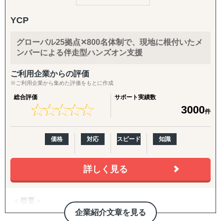
5. 戦略パートナーとしての伴走
「貿易をしたくてもできない」という壁を取り除き、
社内に海外事業の専門人材がいない企業さまの「意思決定
YCP
中小企業でも海外市場で成功できるよう、専門知識と情熱
の壁打ち相手」として、継続的に併走。米国プランでは
をもってサポートします。
CEO/COOがプロジェクトマネージャーとして直接関与
グローバル25拠点✕800名体制で、現地に根付いたメ
特に台湾市場では、日本製品への高い信頼と円安傾向が追
し、責任を持って成果にコミットします。
ンバーによる伴走型ハンズオン支援
い風となり、
入口から拡大までをつなぐパッケージ
ビジネスチャンスが広がっています。
ご利用企業からの評価
挑戦を迷っている方、まずはお気軽にご相談ください。
【海外進出パッケージ（ライト）】
※ご利用企業から集めた評価をもとに作成
貴社の製品・サービスの強みを活かした、オーダーメイド
海外展開の「最初の一歩」として、有望国選定・需要調
総合評価
サポート実績数
の海外展開戦略をご提案いたします。
査・現地規制調査・初期戦略設計・初期営業仮説の整理ま
★
★
★
★
★
★
★
★
★
★
3000
件
でを短期集中で実施。方向性を明確にし、次の意思決定に
つなげます。
価格
対応
スピード
知識
【海外進出パッケージ（米国）】
準備・戦略フェーズ（事前整理/分析・FDA対応・B2B/EC
詳しく見る
準備）から、実行・検証フェーズ（営業代行・パートナー
開拓、小売テスト販売、Amazon運用、販売データ分析、
次期施策立案）まで、初回販売の実現を一気通貫で支援し
＜概要＞
ます。
・アジアを中心とする世界21拠点、コンサルタント800名
企業紹介文章を見る