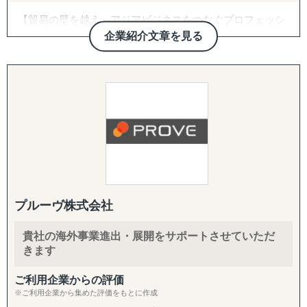
ヤーの選定が困難」
・FDA登録の進め方や、現地物流の組み方に不安がある
【貿易の壁を越え、アジアビジネスをつなぐプロフェッシ
「その地域特有の慣習、文化を把握できていない」
・海外事業の戦略を相談できる相手が社内にいない
ョナル】
など
企業紹介文章を見る
トレーディネート株式会社は「貿易を通じて人と人をつな
【サービス概要】
げる」という理念のもと、
①市場調査
海外展開を目指す企業と海外市場を結ぶ架け橋として2015
進出を考えている市場をマクロ的視点、ミクロ的視点から
グロスペリティの特長は、**市場調査・戦略策定から、EC
年に創業しました。
調査・分析いたします。
構築・B2B営業代行・パートナー開拓・規制対応・物流ま
台湾・タイを中心としたアジア市場に特化し、
潜在ニーズやトレンド、製品・サービスの適合性など、多
で、海外進出に必要な全工程をワンストップで提供する
物流と営業代行を融合させた独自のサービスで、
岐にわたる範囲に対応しております。
「一気通貫の支援体制」**にあります。情報提供にとどま
これまで多くの企業の海外進出を成功に導いてきました。
「どういった情報があれば、適切な事業判断が下せるの
らず、現地ネットワークを活用して「実際に売れる状態」
か」といった姿勢を徹底しており、適切な情報を漏れなく
をつくるところまで、実行に踏み込んで伴走します。
■ グローバルサポートの強み
提供することができます。
【圧倒的な台湾ネットワーク】
市場調査では、有識者へのヒアリングなど多くのサービス
1. 海外営業代行（B2B）
創業以来、台湾に毎月渡航し構築してきた強固なパートナ
を展開しておりますが、貴社にとって適切な調査・分析を
ターゲットリストの作成から、オンライン・現地でのアプ
プルーヴ株式会社
ーシップにより、
ご提案させていただきます。
ローチ、商談同席・クロージング、取引仲介スキームによ
他社では提供できない販路開拓ルートを確保。食品、酒、
「バイアスがかかった状態で判断してしまっていそう」と
る商流構築、継続的な取引先フォローまでを代行します。
貴社の海外事業進出・展開をサポートさせていただ
米、庭木、観賞魚などの特殊分野でも確かな実績を持ち、
いったお悩みを抱えるご担当者の方は、壁打ちからでも対
「商談化」「販路開拓」という成果に直結する実行支援で
きます
あらゆる商材の輸出入をサポートします。
応できますので、まずはご相談ください。
す。
ご利用企業からの評価
【貿易業界の"異端児"としての挑戦】
②競合調査
2. パートナー開拓支援
※ご利用企業から集めた評価をもとに作成
常識にとらわれない発想で、通常の貿易会社では対応困難
「競合がなぜ成功・失敗したのかわからない」といったご
海外展開の成否を分けるのは「正しいパートナーとの掛け