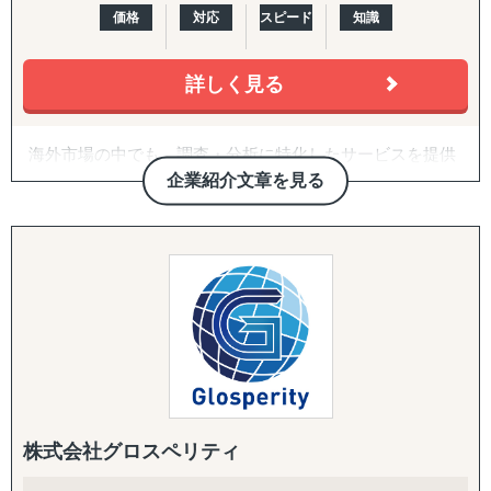
価格
対応
スピード
知識
トップで対応します。
・国際税務・監査・労務
詳しく見る
各国の税務・会計、移転価格、子会社監査、人事労務制度
設計、駐在員税務、グローバル税務戦略まで、会計事務所
を母体とした専門家ネットワークで網羅します。
海外市場の中でも、調査・分析に特化したサービスを提供
しております。
企業紹介文章を見る
たとえば、市場の調査・分析に関しては、外部環境の影響
を推測するPEST分析や、ビジネスモデルの仮説検証など
を「正確かつ包括的」に実施しております。なぜその情報
が必要なのか、クライアントのご相談背景まですり合わせ
をすることを徹底していることが強みとなっています。
競合の調査・分析については、対象企業の強みや弱みを把
握するためのSWOT分析、マーケットシェアや競合企業の
分析などを行い、「その企業がなぜ成功・失敗したのか」
を徹底的に掘り下げます。
株式会社グロスペリティ