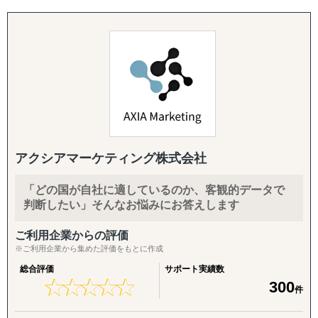
海外販路拡大、提携先・代理店のリストアップ、合弁パー
目的：海外現地で最適なパートナーとの取引を創出する
「どの進出形態が自社に適しているのか」
トナー探しを単発でもお請けします。
↳ 商談向け資料制作
「現地の法規制や注意点は何か」
各国の現地拠点・駐在員のネットワークに加え、拠点のな
↳ 企業リストアップ
「何から始めればよいのかわからない」
い国も提携専門家経由で対応。「まず1〜2社、現地候補と
↳ アポイント取得
面談したい」というスポットご相談から承ります。
↳ 商談創出・交渉サポート
海外進出を検討する企業様から、このようなお悩みを数多
↳ 契約サポート
くお聞きします。
・スモールスタート対応(月額8万円〜のGEO/EOR)
まずは現地法人を作らずに人だけ採用したい、テストマー
『体制構築チーム』
GoGlobalでは、こうした疑問や課題を解決し、進出準備段
ケティングからはじめたいというお客様向けに、月額8万
目的：海外現地で活動するために必要な土台をつくる
階から現地法人設立、運営まで一貫したサポートを提供し
円〜の雇用代行(GEO/EOR)をご用意。海外進出の最初の一
↳ 会社設立（登記・銀行口座）
ています。
アクシアマーケティング株式会社
歩を、低リスク・低コストで踏み出していただけます。
↳ ビザ申請サポート
↳ 不動産探索（オフィス・倉庫・店舗・住居）
世界140カ国以上で拠点設立が可能なグローバルネットワ
「どの国が自社に適しているのか、客観的データで
・海外進出支援(法人設立〜撤退まで)
↳ 店舗開業パッケージ（許認可・内装・採用・集客）
ークを活かし、海外進出のスピードと効率を最大化。コス
判断したい」そんなお悩みにお答えします
進出相談・現地視察アテンドから、登記・各種ライセンス
↳ 人材採用支援（現地スタッフ採用）
トと時間を最小限に抑えながら、企業のグローバル展開を
取得、株主税務番号(PAN等)取得、銀行口座開設、進出後
力強く支援します。
ご利用企業からの評価
の継続サポート、撤退・閉鎖まで一気通貫で対応します。
------------------------------------
※ご利用企業から集めた評価をもとに作成
海外進出のDAY1から成長・成熟フェーズまで、GoGlobal
・クロスボーダーM&A(海外M&A)
総合評価
サポート実績数
が伴走型でサポートいたします。
★
★
★
★
★
★
★
★
★
★
300
海外企業の買収・売却によるスピード進出・スピード撤退
件
をご支援。ターゲット選定、買収戦略立案、デューデリジ
ェンス、バリュエーション、契約、ポストM&Aまでワンス