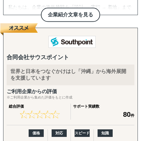
私たちは、企業の海外挑戦を「設計 → 実行 → 着地」まで
一気通貫で伴走支援します。
企業紹介文章を見る
『どの国が最適か？』を見極めるゼロ→イチの意思決定か
ら、
進出後に必ず直面する現地でのマーケティング課題まで主
要各国に常駐するメンバーが、現地起点で一貫してサポー
トします。
合同会社サウスポイント
これまでの支援歴は20年以上、実績は1,500社を超えまし
世界と日本をつなぐかけはし「沖縄」から海外展開
た。
を支援しています
※支援主要各国の現地スタッフ300人以上配置。進出後も
継続して支援できる体制を構築しています。
ご利用企業からの評価
※ご利用企業から集めた評価をもとに作成
------------------------------------
総合評価
サポート実績数
★
★
★
★
★
★
★
★
★
★
80
件
■ サポート対象国（グループ別）
↳ ASEAN主要国：タイ・ベトナム・マレーシア・カンボ
ジア・インドネシア・フィリピン・ラオス
価格
対応
スピード
知識
↳ アジア（中華系）：日本・香港・シンガポール・台湾・