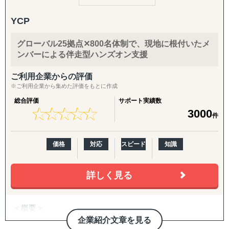
5. 戦略パートナーとしての伴走
「貿易をしたくてもできない」という壁を取り除き、
社内に海外事業の専門人材がいない企業さまの「意思決定
YCP
中小企業でも海外市場で成功できるよう、専門知識と情熱
の壁打ち相手」として、継続的に併走。米国プランでは
をもってサポートします。
CEO/COOがプロジェクトマネージャーとして直接関与
グローバル25拠点✕800名体制で、現地に根付いたメ
特に台湾市場では、日本製品への高い信頼と円安傾向が追
し、責任を持って成果にコミットします。
ンバーによる伴走型ハンズオン支援
い風となり、
入口から拡大までをつなぐパッケージ
ビジネスチャンスが広がっています。
ご利用企業からの評価
挑戦を迷っている方、まずはお気軽にご相談ください。
【海外進出パッケージ（ライト）】
※ご利用企業から集めた評価をもとに作成
貴社の製品・サービスの強みを活かした、オーダーメイド
海外展開の「最初の一歩」として、有望国選定・需要調
総合評価
サポート実績数
の海外展開戦略をご提案いたします。
査・現地規制調査・初期戦略設計・初期営業仮説の整理ま
★
★
★
★
★
★
★
★
★
★
3000
件
でを短期集中で実施。方向性を明確にし、次の意思決定に
つなげます。
価格
対応
スピード
知識
【海外進出パッケージ（米国）】
準備・戦略フェーズ（事前整理/分析・FDA対応・B2B/EC
詳しく見る
準備）から、実行・検証フェーズ（営業代行・パートナー
開拓、小売テスト販売、Amazon運用、販売データ分析、
次期施策立案）まで、初回販売の実現を一気通貫で支援し
＜概要＞
ます。
・アジアを中心とする世界21拠点、コンサルタント800名
企業紹介文章を見る