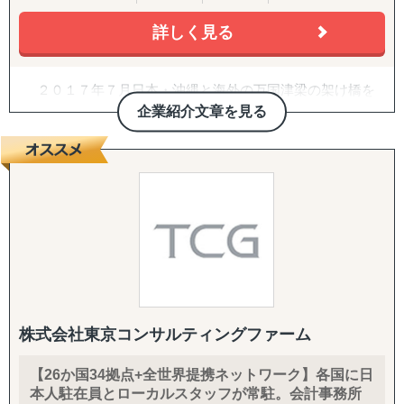
韓国
詳しく見る
↳ アジア（中東ほか）：ドバイ・サウジアラビア・イン
ド・バングラデシュ・モンゴル
↳ 欧米：アメリカ・イギリス・フランス・ドイツ
２０１７年７月日本・沖縄と海外の万国津梁の架け橋を
※サポート内容により、対応の可否や得意・不得意な分野
目指して、企業の海外展開支援を目的として沖縄・那覇で
企業紹介文章を見る
があります。
設立。アジア・欧州を中心に沖縄県内・沖縄県外企業の海
外進出・国際展開のサポートを実施しています。２０２２
------------------------------------
年７月には観光産業の伸びの著しい石垣市に八重山事務所
を開設しております。
■ 対応施策について
沖縄をハブに、台湾・中国・香港・ベトナム・タイ・マ
レーシア・シンガポール・インドネシア・オーストラリ
◆以下はこれまで当社で実績が多く、特にニーズの高い支
ア・ニュージーランド・イギリス・ドイツ・ブラジル各国
援パッケージです。
にパートナーエージェントを配置し、アメリカ合衆国・イ
ンドは提携先を設けていますので、現地でも情報収集、視
『LocaBrain（ロカブレイン）｜海外進出 現地顧問サービ
察等も直接支援可能、幅広く皆様の海外展開とインバウン
ス』
ド事業をサポートしております。
↳ AIが出した"答えっぽいもの"を、現地のリアルで答え合
株式会社東京コンサルティングファーム
わせする。海外進出の現地顧問サービス。
【26か国34拠点+全世界提携ネットワーク】各国に日
『INTERForce｜海外進出伴走サポート』
本人駐在員とローカルスタッフが常駐。会計事務所