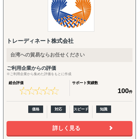
市場調査
岡本社・東京オフィスに加え、米国ロサンゼルスに現地法
競合分析
人、オレゴンとLAに物流・在庫拠点を有し、日本側の戦略
アライアンス支援
立案と米国現地での実行を、同じチームでシームレスにつ
なぐ体制を強みとしています。
【よくご相談いただく内容】
年間約50社、累計100社以上の日本企業の海外進出をご支
「どの国・地域に参入すべきかわからない」
援。食品・日用品・キッチン用品・伝統工芸品・スポーツ
トレーディネート株式会社
「進出に踏み切れる客観的データがない」
用品・機械部品・化粧品など、対応業界は10以上にわたり
「海外進出がはじめてだから落とし穴が多そうで困ってい
ます。「英語ができない」「輸出経験がない」中小企業の
台湾への貿易ならお任せください
る」
最初の一歩から、本格的な売上拡大までを、日本語で安心
「市場規模や成長性を正確に把握できていない」
してご相談いただけます。
ご利用企業からの評価
「公開情報が少ないニッチな市場を細かい粒度で分析した
※ご利用企業から集めた評価をもとに作成
い」
【こんなお悩みをお持ちの企業さまへ】
総合評価
サポート実績数
「現地の消費者ニーズや嗜好が理解できない」
★
★
★
★
★
★
★
★
★
★
100
件
「競合他社の動向や市場内でのポジショニング戦略が定ま
・海外展開に興味はあるが、「どの国に・何を・どうやっ
らない」
て」売るかの方向性が定まっていない
「法規制、税制、輸入関税などの複雑な規制を把握するの
・現地に売り込む営業リソース・ノウハウが社内にない
価格
対応
スピード
知識
が難しい」
・自社に合うパートナー・代理店をどう探せばよいかわか
「効果的なマーケティング戦略や販売チャネルを見つけ出
らない
せない」
・Amazon USや越境ECに出したいが、出品・運用のノウ
詳しく見る
「現地でのビジネスパートナー探しや信頼できるサプライ
ハウがない