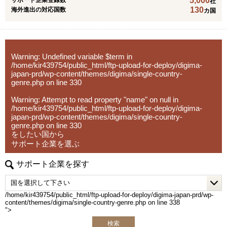
5,000
社
⑥ 既存サプライチェーン体制の分析/評価/最適化、およ
130
海外進出の対応国数
カ国
【サービス】
び、直接材＆間接材の調達コスト削減
・海外進出コンサルティング
情報収集から戦略策定、進出までトータルでサポートしま
す。代理店交渉など実行面での実績が豊富にあります。
Warning
: Undefined variable $term in
/home/kir439754/public_html/ftp-upload-for-deploy/digima-
・海外市場調査：
japan-prd/wp-content/themes/digima/single-country-
市場動向調査、パートナー候補調査、規制調査、スタート
genre.php
on line
330
アップ調査・分析などご要望に合わせて幅広くサポート致
Warning
: Attempt to read property "name" on null in
します。現地言語による深い調査が可能です。
/home/kir439754/public_html/ftp-upload-for-deploy/digima-
japan-prd/wp-content/themes/digima/single-country-
genre.php
on line
330
・越境EC・マーケティング：
をしたい国から
輸入手続きから現地の物流、マーケティングの実施まで、
サポート企業を選ぶ
ワンストップでサポート致します。
サポート企業を探す
・翻訳：
日本語から英語、現地語への翻訳サービスを提供します。
/home/kir439754/public_html/ftp-upload-for-deploy/digima-japan-prd/wp-
content/themes/digima/single-country-genre.php on line
338
">
検索