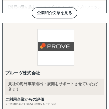
ヤーの選定が困難」
・FDA登録の進め方や、現地物流の組み方に不安がある
【貿易の壁を越え、アジアビジネスをつなぐプロフェッシ
「その地域特有の慣習、文化を把握できていない」
・海外事業の戦略を相談できる相手が社内にいない
ョナル】
など
企業紹介文章を見る
トレーディネート株式会社は「貿易を通じて人と人をつな
【サービス概要】
げる」という理念のもと、
①市場調査
海外展開を目指す企業と海外市場を結ぶ架け橋として2015
進出を考えている市場をマクロ的視点、ミクロ的視点から
グロスペリティの特長は、**市場調査・戦略策定から、EC
年に創業しました。
調査・分析いたします。
構築・B2B営業代行・パートナー開拓・規制対応・物流ま
台湾・タイを中心としたアジア市場に特化し、
潜在ニーズやトレンド、製品・サービスの適合性など、多
で、海外進出に必要な全工程をワンストップで提供する
物流と営業代行を融合させた独自のサービスで、
岐にわたる範囲に対応しております。
「一気通貫の支援体制」**にあります。情報提供にとどま
これまで多くの企業の海外進出を成功に導いてきました。
「どういった情報があれば、適切な事業判断が下せるの
らず、現地ネットワークを活用して「実際に売れる状態」
か」といった姿勢を徹底しており、適切な情報を漏れなく
をつくるところまで、実行に踏み込んで伴走します。
■ グローバルサポートの強み
提供することができます。
【圧倒的な台湾ネットワーク】
市場調査では、有識者へのヒアリングなど多くのサービス
1. 海外営業代行（B2B）
創業以来、台湾に毎月渡航し構築してきた強固なパートナ
を展開しておりますが、貴社にとって適切な調査・分析を
ターゲットリストの作成から、オンライン・現地でのアプ
プルーヴ株式会社
ーシップにより、
ご提案させていただきます。
ローチ、商談同席・クロージング、取引仲介スキームによ
他社では提供できない販路開拓ルートを確保。食品、酒、
「バイアスがかかった状態で判断してしまっていそう」と
る商流構築、継続的な取引先フォローまでを代行します。
貴社の海外事業進出・展開をサポートさせていただ
米、庭木、観賞魚などの特殊分野でも確かな実績を持ち、
いったお悩みを抱えるご担当者の方は、壁打ちからでも対
「商談化」「販路開拓」という成果に直結する実行支援で
きます
あらゆる商材の輸出入をサポートします。
応できますので、まずはご相談ください。
す。
ご利用企業からの評価
【貿易業界の"異端児"としての挑戦】
②競合調査
2. パートナー開拓支援
※ご利用企業から集めた評価をもとに作成
常識にとらわれない発想で、通常の貿易会社では対応困難
「競合がなぜ成功・失敗したのかわからない」といったご
海外展開の成否を分けるのは「正しいパートナーとの掛け