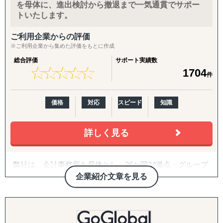
↳ 海外事業を貴社の海外事業担当者として伴走
を母体に、進出検討から撤退まで一気通貫でサポー
トいたします。
『LocaForce（ロカフォース）海外販路開拓 現地支援サー
ビス』
ご利用企業からの評価
※ご利用企業から集めた評価をもとに作成
↳ 海外営業支援TEAMによる現地営業の即戦力化
総合評価
サポート実績数
『LocaResearch（ロカリサーチ）海外進出 市場調査サー
★
★
★
★
★
★
★
★
★
★
1704
件
ビス』
↳「どの国で売るか」から「誰に売るか」まで、意思決定
素材を収集する。
価格
対応
スピード
知識
『セカイキョテン｜海外会社設立サポート』
詳しく見る
↳ 現地法人・オフショア法人の設立、登記、銀行口座開設
までをワンストップで代行
弊社は、会計事務所を母体とし、26か国34拠点・グループ
『ビザスル｜海外ビザ取得サポート』
従業員357名のグローバルコンサルティングファームで
企業紹介文章を見る
↳ 就労ビザ・長期滞在ビザなど、進出・移住に必要なビザ
す。
取得を現地連携でサポート
2007年に日本の会計事務所として初めてインドに進出し、
------------------------------------
翌年ASEAN一帯、中南米等にも展開。