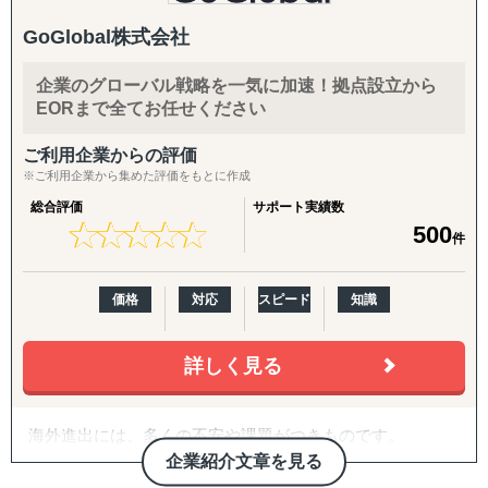
20年近い海外実務の蓄積があり、実績・ノウハウも豊富に
◆以下は個別施策として各専門家チームが対応します。
GoGlobal株式会社
ございます。
『市場把握TEAM』
企業のグローバル戦略を一気に加速！拠点設立から
また、自社拠点を持たない国についても、現地パートナ
目的：海外現地を理解し、事業の成功可能性を高める
EORまで全てお任せください
ー・提携専門家とのネットワークを通じて、世界どこでも
↳ 市場概況・規制調査
対応可能な体制を構築しています。
↳ 競合調査
ご利用企業からの評価
↳ 企業信用調査
※ご利用企業から集めた評価をもとに作成
海外進出のご相談・市場調査から、現地法人設立、海外子
↳ 現地視察の企画・アテンド
会社管理、クロスボーダーM&A、事業戦略再構築、撤退ま
総合評価
サポート実績数
★
★
★
★
★
★
★
★
★
★
500
で、国際ビジネスのすべてのフェーズをワンストップでサ
『集客活動チーム』
件
ポート。
目的：海外現地で“売れる”ためのマーケティング活動を確
立する
価格
対応
スピード
知識
特に、会計・税務・法務・労務・人事の専門家を各国で内
↳ 多言語サイト制作
製していることが、他のコンサルティングファームにはな
↳ EC運用
い強みです。
↳ SNS運用
詳しく見る
↳ 広告運用（Google／Meta など）
〈主要サービス〉
↳ インフルエンサー施策
↳ 画像・動画コンテンツ制作
海外進出には、多くの不安や課題がつきものです。
・販路開拓 現地企業マッチング(出島での小規模ニーズに
企業紹介文章を見る
対応)
『販路構築チーム』
「どのように人材を確保すればよいのか」