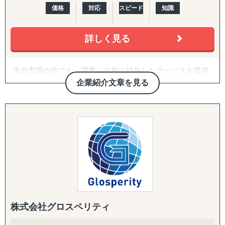
価格
対応
スピード
知識
トップで対応します。
・国際税務・監査・労務
詳しく見る
各国の税務・会計、移転価格、子会社監査、人事労務制度
設計、駐在員税務、グローバル税務戦略まで、会計事務所
を母体とした専門家ネットワークで網羅します。
海外市場の中でも、調査・分析に特化したサービスを提供
しております。
企業紹介文章を見る
たとえば、市場の調査・分析に関しては、外部環境の影響
を推測するPEST分析や、ビジネスモデルの仮説検証など
を「正確かつ包括的」に実施しております。なぜその情報
が必要なのか、クライアントのご相談背景まですり合わせ
をすることを徹底していることが強みとなっています。
競合の調査・分析については、対象企業の強みや弱みを把
握するためのSWOT分析、マーケットシェアや競合企業の
分析などを行い、「その企業がなぜ成功・失敗したのか」
を徹底的に掘り下げます。
株式会社グロスペリティ