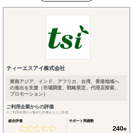
体制を有する、日系独立系では最大級のコンサルティング
【パッケージに追加・継続できる支援メニュー】
ファーム（東証上場）
導入企業さまのニーズに応じ、以下のオプション・中長期
施策を柔軟に組み合わせてご提供します。
＜サービス特長＞
・現地に根付いたローカルメンバーと日本人メンバーが協
英語クリエイティブ：
働した伴走型ハンズオン支援、顧客ニーズに応じた柔軟な
英語HP／LP制作、展示会配布用チラシ（One Pager）、カ
現地対応が可能
タログ翻訳
・マッキンゼー/ボストンコンサルティンググループ/ゴー
ルドマンサックス/P&G/Google出身者が、グローバルノウ
FDA・規制対応の拡張：
ハウを提供
商品認証届（SKU追加）、登録工場の追加
・コンサルティング事業と併行して、当社グループで展開
ティーエスアイ株式会社
する自社事業群（パーソナルケア/飲食業/ヘルスケア/卸売/
輸出・物流：
教育など）の海外展開実績に基づく、実践的なアドバイス
輸出入代行、最適な物流体制の構築、現地在庫セットアッ
東南アジア、インド、アフリカ、台湾、香港地域へ
を提供
プ、現地ロジスティクス構築
の進出を支援（市場調査、戦略策定、代理店探索、
プロモーション）
＜支援スコープ＞
現地活動：
・調査/戦略から、現地パートナー発掘、現地拠点/オペレ
展示会出展支援（市場調査・参加・企業面談・ブース出展
ご利用企業からの評価
ーション構築、M&A、海外営業/顧客獲得、現地事業マネ
代行）、商談会・ポップアップイベントの企画運用、商談
※ご利用企業から集めた評価をもとに作成
ジメントまで、一気通貫で支援
同行
総合評価
サポート実績数
・グローバル企業から中堅/中小/スタートアップ企業ま
★
★
★
★
★
★
★
★
★
★
240
件
で、企業規模を問わずに多様な海外進出ニーズに応じたソ
B2B深耕：