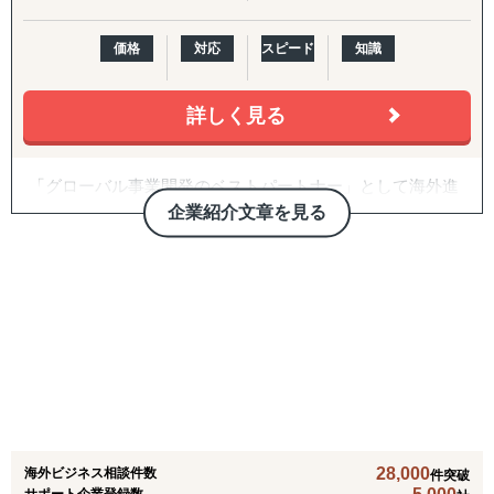
リューションを提供
新規アプローチ継続、契約締結アドバイス・交渉支援（売
・B2B領域（商社/卸売/製造/自動車/物流/化学/建設/テクノ
買・代理店）
価格
対応
スピード
知識
ロジー）、B2C領域（小売/パーソナルケア/ヘルスケア/食
品/店舗サービス/エンターテイメントなど）で、3,000件以
B2C/プロモーション：
詳しく見る
上の豊富なプロジェクト実績を有する
Amazon広告運用・コンテンツ強化・商品数拡大、インフ
ルエンサーマーケ、クラウドファンディング、SNS運用代
＜主要サービスメニュー＞
行（Instagram・TikTok等）、Google広告・メディアアプロ
「グローバル事業開発のベストパートナー」として海外進
① 初期投資を抑えつつ、海外取引拡大を通した円安メリッ
ーチ
出、海外事業開発の初期的段階から実行段階までサポート
企業紹介文章を見る
トの最大化を目的とする、デジタルマーケティングを活用
致します。
した海外潜在顧客発掘、および、海外販路開拓支援
バックオフィス・現地体制：
自社の海外展開、海外ベンチャー企業への投資を通じて蓄
② 現地市場で不足する機能を補完し、海外事業の立ち上げ
法人設立支援、設立後の会社運営（経理・税務等）、現地
積した知見を元に、現場で実行可能な内容まで落とし込ん
＆立て直しを伴走型で支援するプロフェッショナル人材派
人材の採用、カスタマーサポート体制構築、商品パッケー
で支援致します。
遣
ジデザイン
③ アジア圏での「デジタル」ビジネス事業機会の抽出＆評
【体制】
価、戦略構築から事業立ち上げまでの海外事業デジタルト
・日本、台湾、ベトナム、インドネシア、インド、ナイジ
ランスフォーメーションに係るトータルサポート
ェリア、ウクライナと豊富な国籍からなるチームが一丸と
④ 市場環境変動に即した手触り感あるインサイトを抽出す
なってサポート致します。
る海外市場調査＆参入戦略構築
・ベトナム、インド、ナイジェリアに海外拠点がありま
⑤ アジア特有の中小案件M&A案件発掘から交渉/実行/PMI
28,000
海外ビジネス相談件数
す。
件突破
までをカバーする海外M&A一気通貫支援
サポート企業登録数