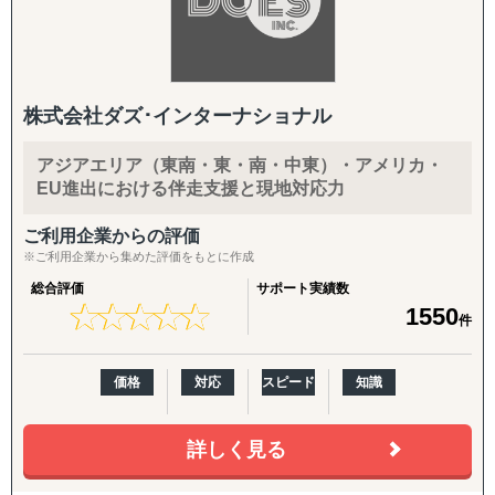
株式会社ダズ･インターナショナル
アジアエリア（東南・東・南・中東）・アメリカ・
EU進出における伴走支援と現地対応力
ご利用企業からの評価
※ご利用企業から集めた評価をもとに作成
総合評価
サポート実績数
★
★
★
★
★
★
★
★
★
★
1550
件
価格
対応
スピード
知識
詳しく見る