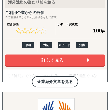
また、得られたデータや分析から、具体的な戦略と実行可
海外進出の当たり前を創る
能な施策提案まで行っております。貴社の「適切な経営判
断」のために、合理的かつ包括的な支援を心がけていま
ご利用企業からの評価
す。
※ご利用企業から集めた評価をもとに作成
総合評価
サポート実績数
ありがたいことに、これまでたくさんの企業様を支援させ
★
★
★
★
★
★
★
★
★
★
100
件
ていただきましたが、相談いただくほどんどの企業様が、
「どの国・地域に参入すべきかわからない」
「進出に踏み切れる客観的データがない」
価格
対応
スピード
知識
「海外進出がはじめてだから落とし穴が多そうで困ってい
る」
などいったお悩みを抱えています。こういったお悩みの企
詳しく見る
業のご担当者は、ぜひ一度、アクシアマーケティングにご
連絡ください。
【「特別」ではなく「当たり前」に。日米2拠点でつな
東南アジアや中国、韓国、インドをはじめ、北米や欧州と
ぐ、伴走型の海外進出支援】
企業紹介文章を見る
いった幅広い国・地域での調査実績があり、調査・分析に
特化している弊社が、貴社の海外事業の成功に向けて、伴
株式会社グロスペリティは、**「海外進出の成功を"特
走支援させていただきます。
別"ではなく"当たり前"にする」**ことをミッションに掲
げ、日本企業の海外展開を構想段階から実行・継続フェー
【主要サービスメニュー】
ズまで一気通貫で支援する海外ビジネス支援会社です。福