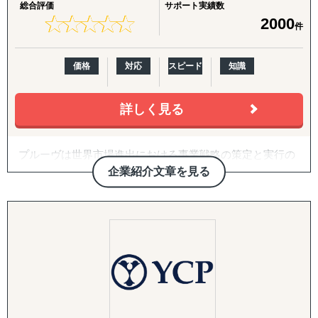
総合評価
サポート実績数
な案件にも果敢に挑戦。
相談をよくいただきます。
合わせ」です。開拓戦略の策定、ターゲットリストの優先
★
★
★
★
★
★
★
★
★
★
2000
件
生き物・植物の輸出入や、特殊貨物の取扱いなど、
弊社の競合調査では、競合の戦略を徹底的に解剖し、貴社
度付け、アプローチ代行、契約・スキーム構築、そして開
専門性の高いサービスを提供しています。
のマーケティング戦略の支援まで実施します。
拓後の現地事業開発（定例会・プロジェクト管理・ロード
サービス内容としては、業界の第一線を走る方への一次取
マップ策定・交渉代行・ローカライズ支援）までを伴走し
価格
対応
スピード
知識
【両方向のビジネス支援】
材などをご提供しております。
ます。
日本から海外への展開支援だけでなく、海外企業の日本進
また、他社が関わる分野の調査ということもあり、匿名性
出もサポート。
詳しく見る
や守秘義務も徹底遵守しています。そのため、クライアン
3. 越境EC支援（B2C）
輸入→保管→ピッキング→発送までのワンストップ物流体
トからも大変好評をいただいております。
米国Amazonを中心に、アカウント開設・商品ページ作
制により
成・コンテンツ戦略・価格/写真方針策定からFBAを前提と
プルーヴは世界市場進出における事業戦略の策定と実行の
、EC販売やオムニチャネル展開もスムーズに実現します。
③アライアンス支援
した物流設計、運用・販促・販売データ分析までを一気通
サポートを行っている企業です。
双方に適切なパートナーシップ構築であることをポリシー
貫で対応。Walmart ECや自社EC（Shopify構築・運用）に
企業紹介文章を見る
「グローバルを身近に」をミッションとし、「現地事情」
■ サービス展開
としています。
も対応します。
に精通したコンサルタントと「現地パートナー」との密な
数多くの企業と提携を結んでいる弊社が、貴社の適切なパ
連携による「現地のリアルな情報」を基にクライアント企
海外（台湾・タイ・シンガポール他）での営業代行
ートナーをご提案させていただきます。
4. 規制対応（FDA）・国際物流
業様の世界市場への挑戦を成功へと導きます。
グローバル輸出入サポート（コンテナ手配、通関手続き
海外進出をご検討されている企業さまに多くご依頼を受け
食品・化粧品の米国販売に不可欠なFDA対応を、施設登
等）
ているサービスの1つです。
録・成分レビュー・英語ラベル診断/作成・現地エージェン
現地マーケットリサーチ・プロモーション支援
「はじめての国・地域」だからこそ、事業を成功させるに
ト代行・全般コンサルティングまでカバー。あわせて輸出
特殊貨物（食品、植物、生物等）の輸出入対応
は、協業することは重要な要素となってきます。
入代行、現地倉庫・物流オペレーションの構築まで、実務
展示会・商談会の出展代行・同行サポート
自信をもって、提携企業様をご提案させていただきますの
を代行・伴走します。
EC向け国際物流管理（保管・ピッキング・発送）
で、ぜひ一度ご相談ください。