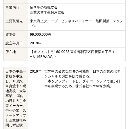
事業内容
留学生の就職支援
企業の留学生採用支援
主要取引先
東京海上グループ・ビジネスパートナー・亀田製菓・テクノ
プロ
資本金
99,000,000円
設立年月日
2019年
所在地
【オフィス】〒160-0023 東京都新宿区西新宿６丁目１１
−３ 16F WeWork
日本の中高一
2019年
世界中の優秀な若者の可能性、日本の企業のポテ
貫校を中退
ンシャルと課題を肌で感じる。
し、16歳で
日本をアップデートし、ダイバーシティで強い日
単身渡米〜現
本を実現するため、株式会社SPeakを創業。
地高校・大学
卒業。 国内
の日系大手企
業メーカー、
中小企業、ス
タートアップ
と企業規模を
問わず経験