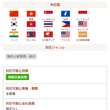
対応国
中国
香港
シンガポール
台湾
インドネシア
韓国
ベトナム
タイ
フィリピン
マレーシア
インド
モンゴル
その他アジア
アメリカ
その他英語圏
対応ジャンル
海外人材採用・紹介
対応可能な段階
情報収集段階
対応可能な業種・業態
全業種
対応可能な会社規模
指定なし