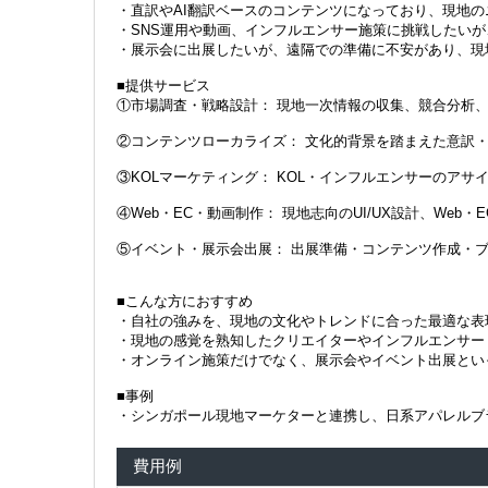
・直訳やAI翻訳ベースのコンテンツになっており、現地
・SNS運用や動画、インフルエンサー施策に挑戦したい
・展示会に出展したいが、遠隔での準備に不安があり、現
■提供サービス
①市場調査・戦略設計： 現地一次情報の収集、競合分析
②コンテンツローカライズ： 文化的背景を踏まえた意訳
③KOLマーケティング： KOL・インフルエンサーのアサ
④Web・EC・動画制作： 現地志向のUI/UX設計、Web
⑤イベント・展示会出展： 出展準備・コンテンツ作成・
■こんな方におすすめ
・自社の強みを、現地の文化やトレンドに合った最適な表
・現地の感覚を熟知したクリエイターやインフルエンサー
・オンライン施策だけでなく、展示会やイベント出展とい
■事例
・シンガポール現地マーケターと連携し、日系アパレルブ
費用例