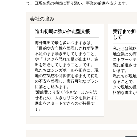
で、日系企業の挑戦に寄り添い、事業の前進を支えます。
会社の強み
進出初期に強い伴走型支援
実行まで担
して
海外進出で最も多いつまずきは、
「目的や方向性を整理しきれず準備
私たちは戦略
不足のまま動き出してしまうこと」
地企業との商
や「リスクを恐れて足が止まり、進
ストマーケテ
出を断念してしまうこと」です。
際に前進させ
私たちはシンガポールを拠点に、現
います。
地の空気感や商習慣を踏まえて初期
私たちが現地
の不安を整理し、実行可能なプラン
なることで、
に落とし込みます。
クで現地の反
“渡航費より安く”小さな一歩から試
格的な進出が
せるため、大きなリスクを負わずに
進出をスタートできるのが特長で
す。