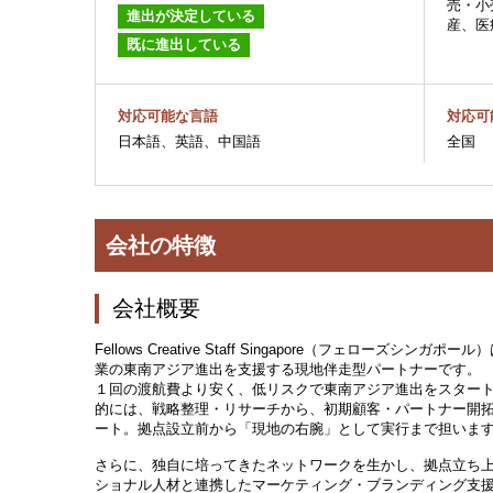
売・小
進出が決定している
産、医
既に進出している
対応可能な言語
対応可
日本語、英語、中国語
全国
会社の特徴
会社概要
Fellows Creative Staff Singapore（フェローズシ
業の東南アジア進出を支援する現地伴走型パートナーです。
１回の渡航費より安く、低リスクで東南アジア進出をスター
的には、戦略整理・リサーチから、初期顧客・パートナー開
ート。拠点設立前から「現地の右腕」として実行まで担いま
さらに、独自に培ってきたネットワークを生かし、拠点立ち
ショナル人材と連携したマーケティング・ブランディング支