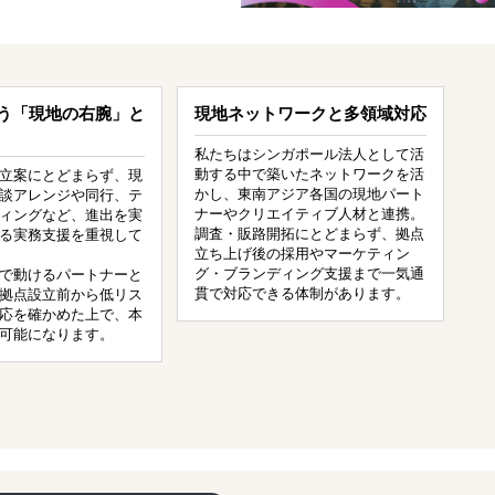
う「現地の右腕」と
現地ネットワークと多領域対応
私たちはシンガポール法人として活
動する中で築いたネットワークを活
立案にとどまらず、現
かし、東南アジア各国の現地パート
談アレンジや同行、テ
ナーやクリエイティブ人材と連携。
ィングなど、進出を実
調査・販路開拓にとどまらず、拠点
る実務支援を重視して
立ち上げ後の採用やマーケティン
グ・ブランディング支援まで一気通
で動けるパートナーと
貫で対応できる体制があります。
拠点設立前から低リス
応を確かめた上で、本
可能になります。