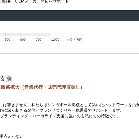
の顧客・OEMメーカー開拓をサポート
700
800
900
1,000
単位：万円
支援
 販路拡大（営業代行・販売代理店探し）
には響きません。私たちはシンガポール拠点として築いたネットワークを活
心に深く刺さる発信とブランドづくりを一気通貫でサポートします。
のブランディング・ローカライズ支援に強いのも私たちの特徴です。
、手応えがない