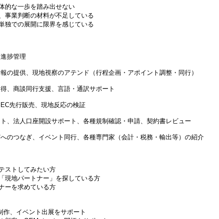
体的な一歩を踏み出せない
、事業判断の材料が不足している
単独での展開に限界を感じている
次進捗管理
情報の提供、現地視察のアテンド（行程企画・アポイント調整・同行）
取得、商談同行支援、言語・通訳サポート
、EC先行販売、現地反応の検証
ート、法人口座開設サポート、各種規制確認・申請、契約書レビュー
どへのつなぎ、イベント同行、各種専門家（会計・税務・輸出等）の紹介
テストしてみたい方
「現地パートナー」を探している方
ナーを求めている方
C制作、イベント出展をサポート