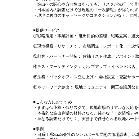
・進出への関心や方向性はあっても、リスクが先行して具
・日本国内の調査だけでは現地の「一次情報」が得られず
・現地に独自のネットワークやコネクションがなく、自社
■提供サービス
①戦略策定・事業計画： 進出目的の整理、戦略立案、週
②現地視察・リサーチ： 、市場調査・レポート化、一次
③顧客・パートナー開拓： 候補リスト作成、アポイント
④テストマーケティング： ポップアップ・イベント出店
⑤法務・バックオフィス立ち上げ： 会社設立・登記サポ
⑥ネットワーク創出： 現地コミュニティ・商工会議所な
■こんな方におすすめ
・まずは低予算・低リスクで、現地市場のリアルな反応を
・本格的な進出判断の材料となる、確かな「一次情報」や
・単なる調査だけでなく、実務まで任せられる現地パート
■事例
・日系IT系SaaS会社のシンガポール展開の市場調査、E