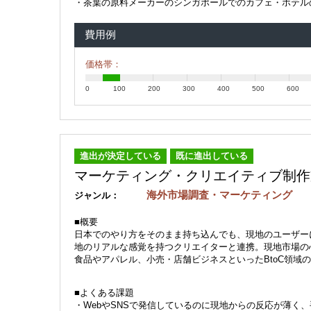
・茶葉の原料メーカーのシンガポールでのカフェ・ホテル
費用例
価格帯：
0
100
200
300
400
500
600
進出が決定している
既に進出している
マーケティング・クリエイティブ制作
海外市場調査・マーケティング
ジャンル：
■概要
日本でのやり方をそのまま持ち込んでも、現地のユーザー
地のリアルな感覚を持つクリエイターと連携。現地市場の
食品やアパレル、小売・店舗ビジネスといったBtoC領域
■よくある課題
・WebやSNSで発信しているのに現地からの反応が薄く