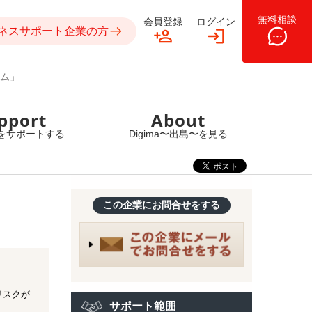
無料相談
会員登録
ログイン
ネスサポート企業の方
ム」
pport
About
をサポートする
Digima〜出島〜を見る
この企業にお問合せをする
リスクが
サポート範囲