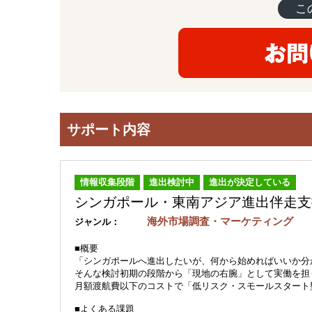
こ
サポート内容
情報収集段階
進出検討中
進出が決定している
シンガポール・東南アジア進出伴走支
海外市場調査・マーケティング
ジャンル：
■概要
「シンガポールへ進出したいが、何から始めればいいか分
そんな検討初期の段階から「現地の右腕」として実働を担
月額渡航費以下のコストで「低リスク・スモールスタート
■よくある課題