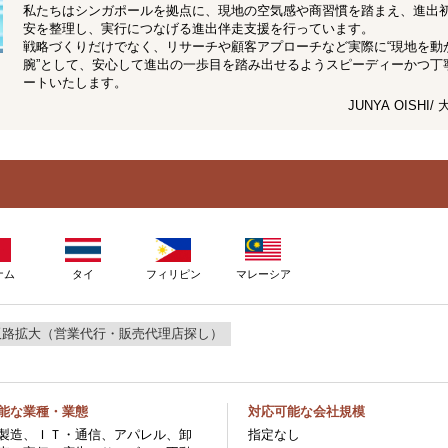
私たちはシンガポールを拠点に、現地の空気感や商習慣を踏まえ、進出
安を整理し、実行につなげる進出伴走支援を行っています。
戦略づくりだけでなく、リサーチや顧客アプローチなど実際に“現地を動
腕”として、安心して進出の一歩目を踏み出せるようスピーディーかつ丁
ートいたします。
JUNYA OISHI
ナム
タイ
フィリピン
マレーシア
販路拡大（営業代行・販売代理店探し）
能な業種・業態
対応可能な会社規模
製造、ＩＴ・通信、アパレル、卸
指定なし