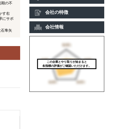
初期の不
会社の特徴
かす右
寧にサポ
会社情報
/ 大石隼矢
この企業とやり取りが始まると
各指標の評価がご確認いただけます。