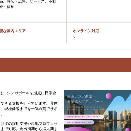
売、宣伝・広告、サービス、不動
療・福祉
能な国内エリア
オンライン対応
○
ンガポール）は、シンガポールを拠点に日系企
トできる支援を行っています。具体
拓、現地商談までを一気通貫でサポ
す。
上げ後の採用支援や現地プロフェッ
援まで対応。進出初期から拡大期ま