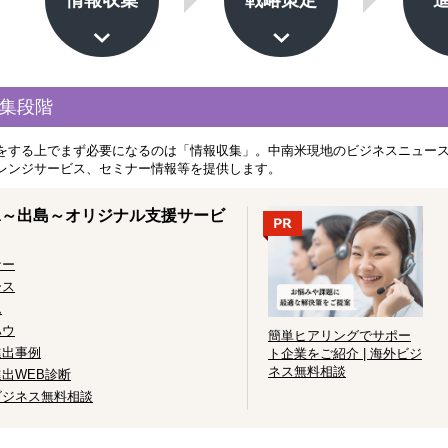
情報収集
戦略策定
集段階
をする上でまず必要になるのは「情報収集」。中南米現地のビジネスニュー
レンジサービス、セミナー情報等を提供します。
ima～出島～オリジナル支援サービ
ナー
ース
ム
ハウ
簡単ヒアリングでサポー
進出事例
ト企業をご紹介 | 海外ビジ
ネス無料相談
出WEB診断
ビジネス無料相談