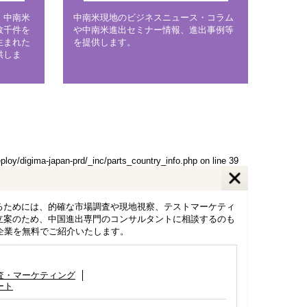
、中南米
中南米現地のビジネスニュース・コラム
数千件を
や中南米進出セミナー情報、進出事例等
生まれた
を提供します。
供しま
eploy/digima-japan-prd/_inc/parts_country_info.php
on line
39
るためには、的確な市場調査や現地視察、テストマーケティ
立案のため、中国進出専門のコンサルタントに相談するのも
ト企業を無料でご紹介いたします。
査・マーケティング
ート