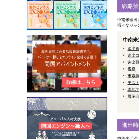
戦略策
中南米進出
様々なジャ
中南米
進出
進出
進出
視察
市場
テス
現地
展示
進出時
中南米「進