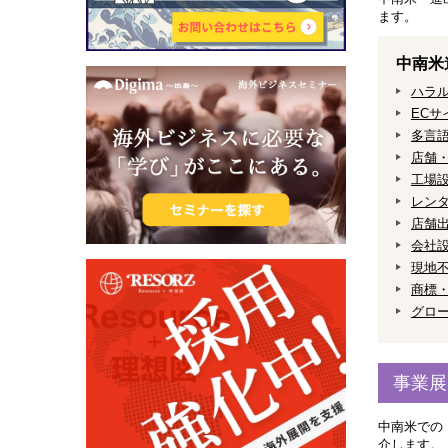
ます。
中南米
ハラ
ECサ
多言
店舗
工場
レン
店舗出
会社
現地
商標
グロ
事業展
中南米での
介します。