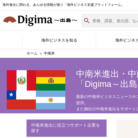
海外進出に関わる、あらゆる情報が揃う「海外ビジネス支援プラットフォーム」
海外ビジネスを知る
海外ビジネ
ホーム
中南米
中南米進出・中
「Digima～出
Digima Library
無料相談窓口
サポート企業一覧
各国の最新情報
海外ビジネスノウハウ
海外イベント実績紹介
サポート企業ができること
Digimaとは
サポート企業の登録・詳細
海外進出白書
資料ダウンロード
（最新版）
最新の中南米ビジネスニュースや
提供。
また御社の中南米進出をサポート
御社の中南米進出を徹底サポート
中南米進出に役立つサポート企業を
探す