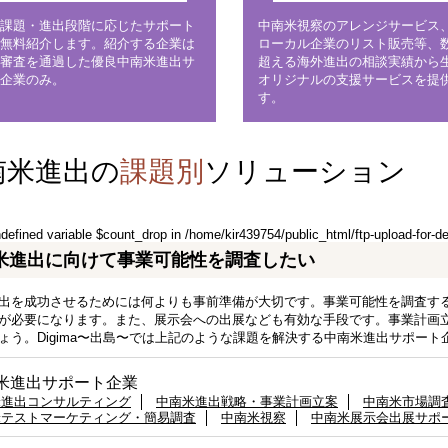
課題・進出段階に応じたサポート
中南米視察のアレンジサービス
無料紹介します。紹介する企業は
ローカル企業のリスト販売等、
審査を通過した優良中南米進出サ
超える海外進出の相談実績から
企業のみ。
オリジナルの支援サービスを提
す。
南米進出の
課題別
ソリューション
ndefined variable $count_drop in
/home/kir439754/public_html/ftp-upload-for-d
米進出に向けて事業可能性を調査したい
出を成功させるためには何よりも事前準備が大切です。事業可能性を調査す
が必要になります。また、展示会への出展なども有効な手段です。事業計画
ょう。Digima〜出島〜では上記のような課題を解決する中南米進出サポー
米進出サポート企業
米進出コンサルティング
中南米進出戦略・事業計画立案
中南米市場調
米テストマーケティング・簡易調査
中南米視察
中南米展示会出展サポ