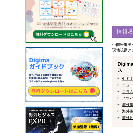
情報収
中南米進出
現地視察ア
Dig
ス
セミ
ニュ
コラ
ノウ
海外
海外進
海外