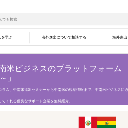
スを学ぶ
海外進出について相談する
海外進出
南米ビジネスのプラットフォーム
島～」
サポートジャンル
現地企業と繋がる
グローバル人材を採
海外ビジネスコラム
海外ビジネスセミナー
海外進出事例
海外進出企業
資料掲載について
メディア掲載実績
無料会員登録
広告掲載について
よくある質問
海外ビジネスEXP
展示会に出展す
運営会社
開国アポイントメント
開国エンジン〜縁
インタビュー
コラム、中南米進出セミナーから中南米の視察情報まで、中南米ビジネスに
してくれる優良なサポート企業を無料紹介。
します。