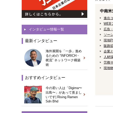
中南米
進出
WEB
広告
インタビュー情報一覧
ソー
現地P
最新インタビュー
販路
海外展開を「一歩」進め
企業
るための “INFORICH・
人材
梶流” ネットワーク構築
労務
術
現地
おすすめインタビュー
今の若い人は「Digima〜
出島〜」があって羨まし
いです| Rising Ramen
Sdn Bhd