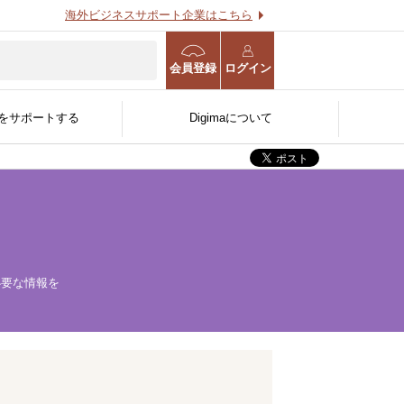
海外ビジネスサポート企業はこちら
会員登録
ログイン
をサポートする
Digimaについて
海外進出WEB診断
海外事業計画策定支援サー
用する
O
る
官公庁/公的機関/金融機関
ビス
人〜
向け
必要な情報を