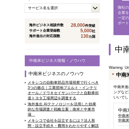
御社の
企業を
一定の
ポート
28,000
海外ビジネス相談件数
件突破
5,000
サポート企業登録数
社
130
海外進出の対応国数
カ国
中
中南米ビジネス情報・ノウハウ
Warning
: U
中南米ビジネスのノウハウ
中南
メキシコの自動車部品市場視察で行くべき
中南米進
3つの拠点｜工業団地プエルト・インテリ
ングなど
オール／ドウキセイサンパークと自動車街
いいでし
道トヨタ工場周辺を調査する
海外進出 AIテクノロジーを活用した効果
的な市場調査と戦略立案：南米と中東市
中南
場
中南
中南
メキシコで会社を設立するには？法人形
態・設立手続き・費用をわかりやすく解説