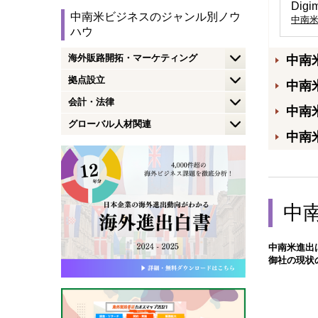
Di
中南米ビジネスのジャンル別ノウ
中南
ハウ
海外販路開拓・マーケティング
中南
拠点設立
中南
会計・法律
中南
グローバル人材関連
中南
中
中南米進出
御社の現状