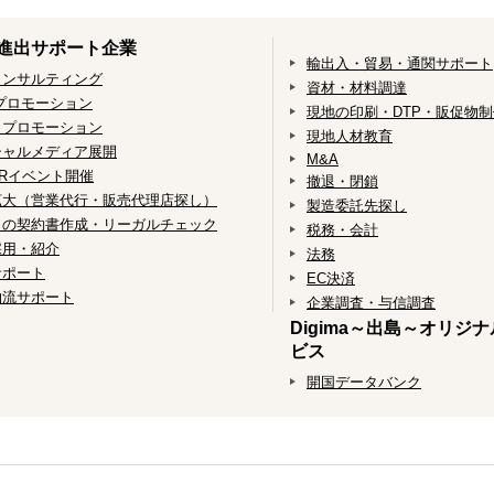
進出サポート企業
輸出入・貿易・通関サポート
コンサルティング
資材・材料調達
プロモーション
現地の印刷・DTP・販促物
・プロモーション
現地人材教育
シャルメディア展開
M&A
Rイベント開催
撤退・閉鎖
拡大（営業代行・販売代理店探し）
製造委託先探し
との契約書作成・リーガルチェック
税務・会計
採用・紹介
法務
サポート
EC決済
物流サポート
企業調査・与信調査
Digima～出島～オリジ
ビス
開国データバンク