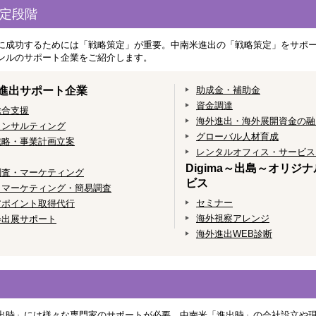
定段階
に成功するためには「戦略策定」が重要。中南米進出の「戦略策定」をサポ
ンルのサポート企業をご紹介します。
進出サポート企業
助成金・補助金
資金調達
総合支援
海外進出・海外展開資金の融
コンサルティング
グローバル人材育成
戦略・事業計画立案
レンタルオフィス・サービス
Digima～出島～オリジ
調査・マーケティング
ビス
トマーケティング・簡易調査
セミナー
アポイント取得代行
海外視察アレンジ
会出展サポート
海外進出WEB診断
出時」には様々な専門家のサポートが必要。中南米「進出時」の会社設立や現