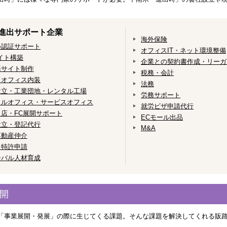
進出サポート企業
海外保険
ル認証サポート
オフィスIT・ネット環境整備
イト構築
企業との契約書作成・リーガ
語サイト制作
税務・会計
・オフィス内装
法務
設立・工業団地・レンタル工場
労務サポート
タルオフィス・サービスオフィス
就労ビザ申請代行
店・FC展開サポート
ECモール出品
設立・登記代行
M&A
不動産仲介
・特許申請
ーバル人材育成
開
「事業展開・発展」の際に生じてくる課題。そんな課題を解決してくれる販