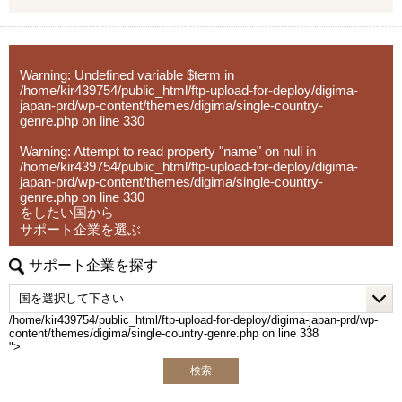
・物流・サプライチェーンの最適化
中東 >>> トルコ・UAE・サウジアラビア
欧州 >>> イギリス・スペイン・イタリア・フランス・ド
5. 戦略パートナーとしての伴走
■弊社Visalが選ばれる理由
イツ・スウェーデン
社内に海外事業の専門人材がいない企業さまの「意思決定
・現地実行力と強固なネットワーク：
アフリカ >>> 南アフリカ・エジプト・ジンバブエ・ケニ
の壁打ち相手」として、継続的に併走。米国プランでは
Warning
: Undefined variable $term in
インドネシアを含むASEAN主要5カ国（フィリピン、マレ
ア
CEO/COOがプロジェクトマネージャーとして直接関与
/home/kir439754/public_html/ftp-upload-for-deploy/digima-
japan-prd/wp-content/themes/digima/single-country-
ーシア、ベトナム、タイ）に特化した現地密着型のサポー
北米 >>> アメリカ・カナダ
し、責任を持って成果にコミットします。
genre.php
on line
330
トを実現。
中南米 >>> ブラジル・アルゼンチン・メキシコ
入口から拡大までをつなぐパッケージ
Warning
: Attempt to read property "name" on null in
/home/kir439754/public_html/ftp-upload-for-deploy/digima-
・成果コミット型のアプローチ：
【海外進出パッケージ（ライト）】
japan-prd/wp-content/themes/digima/single-country-
単なる助言やデスクワークではなく、進出後の事業推進ま
海外展開の「最初の一歩」として、有望国選定・需要調
genre.php
on line
330
で伴走します。
査・現地規制調査・初期戦略設計・初期営業仮説の整理ま
をしたい国から
でを短期集中で実施。方向性を明確にし、次の意思決定に
サポート企業を選ぶ
・柔軟かつ包括的なサービス提供：
つなげます。
サポート企業を探す
企業様ごとに最適化したカスタムメイドの支援を提供しま
す。
【海外進出パッケージ（米国）】
準備・戦略フェーズ（事前整理/分析・FDA対応・B2B/EC
/home/kir439754/public_html/ftp-upload-for-deploy/digima-japan-prd/wp-
■対応エリア
準備）から、実行・検証フェーズ（営業代行・パートナー
content/themes/digima/single-country-genre.php on line
338
Visalはインドネシアを中心に、以下の主要国を対象とした
開拓、小売テスト販売、Amazon運用、販売データ分析、
">
サービスを展開しています：
次期施策立案）まで、初回販売の実現を一気通貫で支援し
検索
・インドネシア
ます。