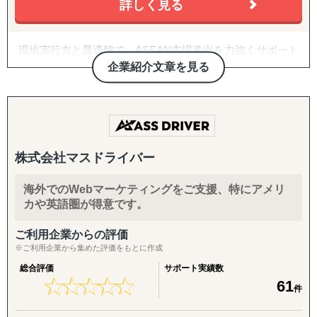
ハウがない
詳しく見る
トからも大変好評をいただいております。
・FDA登録の進め方や、現地物流の組み方に不安がある
【世界に広がるレイン独自のネットワーク】
・海外事業の戦略を相談できる相手が社内にいない
③アライアンス支援
現地実行力と最適解で、ASEAN市場進出を力強くサポート
双方に適切なパートナーシップ構築であることをポリシー
する。
■日本と海外を熟知した専門家とのパートナーシップ
【サービス概要】
企業紹介文章を見る
としています。
株式会社Visal
数多くの企業と提携を結んでいる弊社が、貴社の適切なパ
レインとパートナーシップを結んでいる専門家は、現地の
グロスペリティの特長は、**市場調査・戦略策定から、EC
ートナーをご提案させていただきます。
言語と日本語、または英語を解し、
構築・B2B営業代行・パートナー開拓・規制対応・物流ま
海外進出をご検討されている企業さまに多くご依頼を受け
一般的なコンサルティング会社とは一線を画す、現場共動
日本企業を含む多くのグローバル企業との幅広いプロジェ
で、海外進出に必要な全工程をワンストップで提供する
ているサービスの1つです。
型の進出支援を提供します。
クト経験を持っており、日本国内
「一気通貫の支援体制」**にあります。情報提供にとどま
「はじめての国・地域」だからこそ、事業を成功させるに
株式会社マスドライバー
と海外双方の視点からビジネスを熟知しています。
らず、現地ネットワークを活用して「実際に売れる状態」
は、協業することは重要な要素となってきます。
Visalはレポート提出だけではなく現地での実行、アドバイ
をつくるところまで、実行に踏み込んで伴走します。
自信をもって、提携企業様をご提案させていただきますの
海外でのWebマーケティングをご支援、特にアメリ
スではなく共同推進で、企業様の現地事業を成功まで導く
で、ぜひ一度ご相談ください。
カや英語圏が得意です。
唯一の存在です。
■東南アジアすべての国にIT・経営学系等の教授陣とのネ
1. 海外営業代行（B2B）
ットワーク
ターゲットリストの作成から、オンライン・現地でのアプ
ご利用企業からの評価
ローチ、商談同席・クロージング、取引仲介スキームによ
※ご利用企業から集めた評価をもとに作成
■サービス概要
日本やアジアの大学教授陣との連携により、学術的な観点
る商流構築、継続的な取引先フォローまでを代行します。
株式会社Visalは、ASEAN地域、特にインドネシアを中心
を取り入れた専門知識のインプッ
「商談化」「販路開拓」という成果に直結する実行支援で
総合評価
サポート実績数
★
★
★
★
★
★
★
★
★
★
61
としたビジネス展開を目指す企業に対し、現地調査、視
トだけでなく、様々な専門家・有識者の窓口として応用も
す。
件
察、販路開拓、法規制対応、そして事業推進に至るまで、
できます。また、このようなネッ
現地特化型の実践的なサービスを提供しています。
トワークを活用し産学連携プロジェクトを企画することも
2. パートナー開拓支援