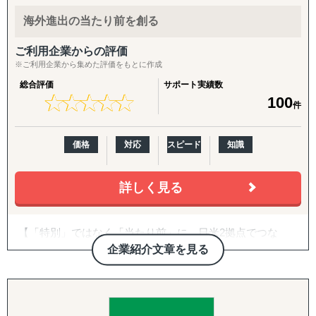
「海外進出がはじめてだから落とし穴が多そうで困ってい
及び、世界各地における効果的な調査とその分析によ
る」
海外進出の当たり前を創る
り、現地の最新状況をつぶさに把握する
「市場規模や成長性を正確に把握できていない」
ことが可能です。
「公開情報が少ないニッチな市場を細かい粒度で分析した
ご利用企業からの評価
い」
※ご利用企業から集めた評価をもとに作成
■レインは現地のリサーチだけでなく、海外視察のプラニ
「現地の消費者ニーズや嗜好が理解できない」
総合評価
サポート実績数
ングからビジネスパートナーの発掘、
「競合他社の動向や市場内でのポジショニング戦略が定ま
★
★
★
★
★
★
★
★
★
★
100
件
商談のコーディネートもサポート。海外進出においてあ
らない」
らゆる局面のニーズに対応した包括的な
「法規制、税制、輸入関税などの複雑な規制を把握するの
ソリューションを提供しています。
が難しい」
価格
対応
スピード
知識
「効果的なマーケティング戦略や販売チャネルを見つけ出
せない」
「現地でのビジネスパートナー探しや信頼できるサプライ
詳しく見る
【レインの特徴】
ヤーの選定が困難」
「その地域特有の慣習、文化を把握できていない」
①『日本からの視点と世界のトレンドの交差点から最新情
【「特別」ではなく「当たり前」に。日米2拠点でつな
など
報を提供』
ぐ、伴走型の海外進出支援】
企業紹介文章を見る
①市場調査
>>> 世界40カ国のネットワークで国内・海外の視点か
株式会社グロスペリティは、**「海外進出の成功を"特
進出を考えている市場をマクロ的視点、ミクロ的視点から
ら最新の調査・分析を実施します。
別"ではなく"当たり前"にする」**ことをミッションに掲
調査・分析いたします。
げ、日本企業の海外展開を構想段階から実行・継続フェー
潜在ニーズやトレンド、製品・サービスの適合性など、多