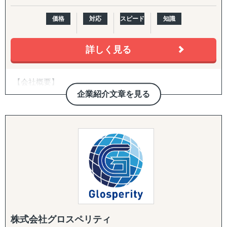
「進出に踏み切れる客観的データがない」
「海外進出がはじめてだから落とし穴が多そうで困ってい
価格
対応
スピード
知識
る」
などいったお悩みを抱えています。こういったお悩みの企
業のご担当者は、ぜひ一度、アクシアマーケティングにご
詳しく見る
連絡ください。
【会社概要】
東南アジアや中国、韓国、インドをはじめ、北米や欧州と
いった幅広い国・地域での調査実績があり、調査・分析に
企業紹介文章を見る
■私たちレインは、世界40カ国以上にわたり構築された専
特化している弊社が、貴社の海外事業の成功に向けて、伴
門家とのネットワークで、様々な日本
走支援させていただきます。
企業のグローバルな展望に基づいた海外進出の支援をし
ています。
【主要サービスメニュー】
市場調査
■レイン独自のネットワークは現地語・日本語を解する多
競合分析
数の専門調査員や、様々な専門領域を
アライアンス支援
持つ大学教授陣、また、現地の内情に精通した各国の調
査会社などから構成されます。
【よくご相談いただく内容】
「どの国・地域に参入すべきかわからない」
■カバーする地域は東アジア、東南アジア、南アジア、中
「進出に踏み切れる客観的データがない」
株式会社グロスペリティ
東、欧州、アフリカ、北米、中南米