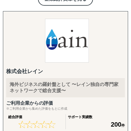
たとえば、市場の調査・分析に関しては、外部環境の影響
を推測するPEST分析や、ビジネスモデルの仮説検証など
を「正確かつ包括的」に実施しております。なぜその情報
が必要なのか、クライアントのご相談背景まですり合わせ
をすることを徹底していることが強みとなっています。
競合の調査・分析については、対象企業の強みや弱みを把
握するためのSWOT分析、マーケットシェアや競合企業の
分析などを行い、「その企業がなぜ成功・失敗したのか」
を徹底的に掘り下げます。
株式会社レイン
また、得られたデータや分析から、具体的な戦略と実行可
海外ビジネスの羅針盤として 〜レイン独自の専門家
能な施策提案まで行っております。貴社の「適切な経営判
ネットワークで総合支援〜
断」のために、合理的かつ包括的な支援を心がけていま
す。
ご利用企業からの評価
※ご利用企業から集めた評価をもとに作成
ありがたいことに、これまでたくさんの企業様を支援させ
総合評価
サポート実績数
ていただきましたが、相談いただくほどんどの企業様が、
★
★
★
★
★
★
★
★
★
★
200
件
「どの国・地域に参入すべきかわからない」