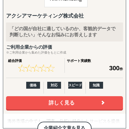
援、サプライヤー探索、販路開拓（販売代理店探索）、
歩を、低リスク・低コストで踏み出していただけます。
M&A支援等、海外事業に関連する課題に対して、現地の提
携先と密接に連携し、実践的かつ成果に直結するソリュー
・海外進出支援(法人設立〜撤退まで)
アクシアマーケティング株式会社
ションを提供しています。
進出相談・現地視察アテンドから、登記・各種ライセンス
取得、株主税務番号(PAN等)取得、銀行口座開設、進出後
「どの国が自社に適しているのか、客観的データで
私たちは、お客様の海外事業の成功を最優先に考え、貴社
の継続サポート、撤退・閉鎖まで一気通貫で対応します。
判断したい」そんなお悩みにお答えします
のパートナーおよびプロジェクトコーディネーターとし
て、貴社海外事業の発展に貢献いたします。
・クロスボーダーM&A(海外M&A)
ご利用企業からの評価
※ご利用企業から集めた評価をもとに作成
海外企業の買収・売却によるスピード進出・スピード撤退
をご支援。ターゲット選定、買収戦略立案、デューデリジ
総合評価
サポート実績数
ェンス、バリュエーション、契約、ポストM&Aまでワンス
★
★
★
★
★
★
★
★
★
★
300
件
トップで対応します。
・国際税務・監査・労務
価格
対応
スピード
知識
各国の税務・会計、移転価格、子会社監査、人事労務制度
設計、駐在員税務、グローバル税務戦略まで、会計事務所
詳しく見る
を母体とした専門家ネットワークで網羅します。
海外市場の中でも、調査・分析に特化したサービスを提供
しております。
企業紹介文章を見る