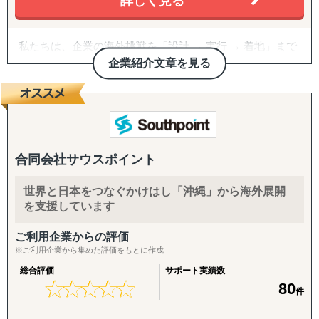
詳しく見る
私たちは、企業の海外挑戦を「設計 → 実行 → 着地」まで
一気通貫で伴走支援します。
企業紹介文章を見る
『どの国が最適か？』を見極めるゼロ→イチの意思決定か
ら、
進出後に必ず直面する現地でのマーケティング課題まで主
要各国に常駐するメンバーが、現地起点で一貫してサポー
トします。
合同会社サウスポイント
これまでの支援歴は20年以上、実績は1,500社を超えまし
世界と日本をつなぐかけはし「沖縄」から海外展開
た。
を支援しています
※支援主要各国の現地スタッフ300人以上配置。進出後も
継続して支援できる体制を構築しています。
ご利用企業からの評価
※ご利用企業から集めた評価をもとに作成
------------------------------------
総合評価
サポート実績数
★
★
★
★
★
★
★
★
★
★
80
件
■ サポート対象国（グループ別）
↳ ASEAN主要国：タイ・ベトナム・マレーシア・カンボ