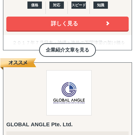
ジア・インドネシア・フィリピン・ラオス
価格
対応
スピード
知識
↳ アジア（中華系）：日本・香港・シンガポール・台湾・
韓国
詳しく見る
↳ アジア（中東ほか）：ドバイ・サウジアラビア・イン
ド・バングラデシュ・モンゴル
↳ 欧米：アメリカ・イギリス・フランス・ドイツ
２０１７年７月日本・沖縄と海外の万国津梁の架け橋を
※サポート内容により、対応の可否や得意・不得意な分野
目指して、企業の海外展開支援を目的として沖縄・那覇で
企業紹介文章を見る
があります。
設立。アジア・欧州を中心に沖縄県内・沖縄県外企業の海
外進出・国際展開のサポートを実施しています。２０２２
------------------------------------
年７月には観光産業の伸びの著しい石垣市に八重山事務所
を開設しております。
■ 対応施策について
沖縄をハブに、台湾・中国・香港・ベトナム・タイ・マ
レーシア・シンガポール・インドネシア・オーストラリ
◆以下はこれまで当社で実績が多く、特にニーズの高い支
ア・ニュージーランド・イギリス・ドイツ・ブラジル各国
援パッケージです。
にパートナーエージェントを配置し、アメリカ合衆国・イ
ンドは提携先を設けていますので、現地でも情報収集、視
『LocaBrain（ロカブレイン）｜海外進出 現地顧問サービ
察等も直接支援可能、幅広く皆様の海外展開とインバウン
ス』
ド事業をサポートしております。
↳ AIが出した"答えっぽいもの"を、現地のリアルで答え合
GLOBAL ANGLE Pte. Ltd.
わせする。海外進出の現地顧問サービス。