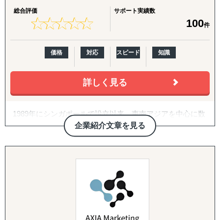
ポート。
総合評価
サポート実績数
★
★
★
★
★
★
★
★
★
★
100
件
特に、会計・税務・法務・労務・人事の専門家を各国で内
製していることが、他のコンサルティングファームにはな
い強みです。
価格
対応
スピード
知識
〈主要サービス〉
詳しく見る
・販路開拓 現地企業マッチング(出島での小規模ニーズに
対応)
1989年にシンガポールで設立以来、東南アジアを中心に数
海外販路拡大、提携先・代理店のリストアップ、合弁パー
多くの日系企業の海外進出と事業拡大を支援してきまし
企業紹介文章を見る
トナー探しを単発でもお請けします。
た。情報通信技術の普及や支援機関の増加により、過去に
各国の現地拠点・駐在員のネットワークに加え、拠点のな
比べて多くの情報を容易に取得できるようになりました
い国も提携専門家経由で対応。「まず1〜2社、現地候補と
が、本当に必要な情報は、依然として現地でその業界に従
面談したい」というスポットご相談から承ります。
事する専門家にしか分からないという現実は変わっていま
せん。
・スモールスタート対応(月額8万円〜のGEO/EOR)
まずは現地法人を作らずに人だけ採用したい、テストマー
私たちは、東南アジアで長年培ってきた実績とネットワー
ケティングからはじめたいというお客様向けに、月額8万
クを活かし、市場理解、海外展開戦略立案、拠点立上支
円〜の雇用代行(GEO/EOR)をご用意。海外進出の最初の一