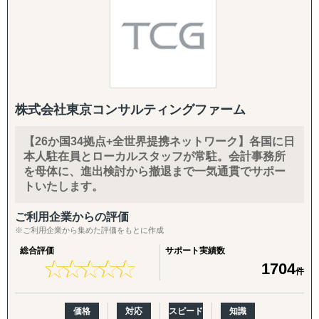
クト管理を行うことでスムーズなプロジェクト進行を実現
------------------------------------
しています。シンガポール本部プロジェクトマネージメン
トチームは海外事業コンサルタント/リサーチャーで形成さ
◆以下は個別施策として各専門家チームが対応します。
れており、現地から取得した情報を分析・フォーマット化
し、事業に活きる情報としてお届けしております。
『市場把握TEAM』
目的：海外現地を理解し、事業の成功可能性を高める
↳ 市場概況・規制調査
株式会社東京コンサルティングファーム
実績:
↳ 競合調査
東アジア（中国、韓国、台湾、香港等）
↳ 企業信用調査
【26か国34拠点+全世界提携ネットワーク】各国に日
東南アジア（マレーシア、インドネシア、ベトナム、タイ
↳ 現地視察の企画・アテンド
本人駐在員とローカルスタッフが常駐。会計事務所
等）
を母体に、進出検討から撤退まで一気通貫でサポー
南アジア（インド、パキスタン、バングラディッシュ等）
『集客活動チーム』
トいたします。
北米（USA、メキシコ、カナダ）、南米（ブラジル、チリ
目的：海外現地で“売れる”ためのマーケティング活動を確
等）
ご利用企業からの評価
立する
中東（トルコ、サウジアラビア等）
※ご利用企業から集めた評価をもとに作成
↳ 多言語サイト制作
ヨーロッパ（イタリア、ドイツ、フランス、スペイン等）
↳ EC運用
総合評価
サポート実績数
アフリカ（南アフリカ、ケニア、エジプト、エチオピア、
↳ SNS運用
★
★
★
★
★
★
★
★
★
★
1704
件
ナイジェリア等）
↳ 広告運用（Google／Meta など）
↳ インフルエンサー施策
↳ 画像・動画コンテンツ制作
価格
対応
スピード
知識