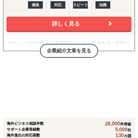
価格
対応
スピード
知識
当社が持つ強固な現地ネットワークと日本人プロジェクト
可能です。
海外展開の成否を分けるのは「正しいパートナーとの掛け
チームの専門知識を駆使し、机上の検討を超えた「現場実
合わせ」です。開拓戦略の策定、ターゲットリストの優先
行力」と「最短最適解」で、クライアント企業を成功へ導
度付け、アプローチ代行、契約・スキーム構築、そして開
詳しく見る
きます。
■地場にネットワークを持つ調査会社との連携
拓後の現地事業開発（定例会・プロジェクト管理・ロード
マップ策定・交渉代行・ローカライズ支援）までを伴走し
■主なサービス内容
大規模な調査については、現地の内情に精通した各国の現
ます。
海外へのSEO対策や広告運用をはじめ、動画作成・運用や
1. 海外販路開拓・マーケティング
地調査会社や、その地域特有の文化、
HP作成など、Webマーケティングのサービス全般を行う支
企業紹介文章を見る
・市場調査および競合分析
言語、法律、習慣を熟知した地場系の調査会社と連携する
3. 越境EC支援（B2C）
援会社です。
・現地視察のアレンジおよび同行支援
ことで、よりローカルな視点で
米国Amazonを中心に、アカウント開設・商品ページ作
高度なプランニングとスピード感のある施策実施で、クラ
・現地プロモーションやテストマーケティングの実施
精度の高い情報収集と分析を可能にしています。
成・コンテンツ戦略・価格/写真方針策定からFBAを前提と
イアントの課題解決と事業成長にコミットします。
・販路/パートナー候補先獲得から契約までの一貫支援
した物流設計、運用・販促・販売データ分析までを一気通
2. 設立準備および手続き支援
貫で対応。Walmart ECや自社EC（Shopify構築・運用）に
アメリカのテキサス州に支店をもち、現地とのリレーショ
・現地法人の設立や駐在員事務所設立
も対応します。
ンシップや人材採用を強化しているため、特に日本国内と
・法規制・ライセンス取得、各種行政手続き対応
【実績のある国】
アメリカでのWebマーケティングを得意としています。
3. 人的支援
4. 規制対応（FDA）・国際物流
また国内有名企業の店舗展開をリードしているメンバーが
・現地人材の採用および育成支援
東アジア >>> 中国・韓国・台湾・香港
食品・化粧品の米国販売に不可欠なFDA対応を、施設登
おり、新規店舗展開や売上UPコンサルティングも強力にサ
・現地パートナー企業との連携交渉
東南アジア >>> タイ・インドネシア・ベトナム・フィリ
録・成分レビュー・英語ラベル診断/作成・現地エージェン
ポート可能です。
・文化やビジネスマナーに関するトレーニング
ピン・マレーシア・シンガポール 他
ト代行・全般コンサルティングまでカバー。あわせて輸出
28,000
海外ビジネス相談件数
件突破
4. 海外進出戦略・事業計画支援
南アジア >>> インド・スリランカ・ネパール・パキスタ
入代行、現地倉庫・物流オペレーションの構築まで、実務
5,000
サポート企業登録数
社
・持続可能なビジネスモデルの構築と実行支援
ン・バングラデシュ
を代行・伴走します。
130
海外進出の対応国数
カ国