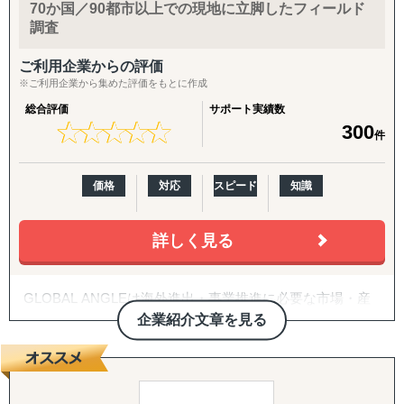
70か国／90都市以上での現地に立脚したフィールド
『INTERForce｜海外進出伴走サポート』
調査
↳ 海外事業を貴社の海外事業担当者として伴走
ご利用企業からの評価
『LocaForce（ロカフォース）海外販路開拓 現地支援サー
※ご利用企業から集めた評価をもとに作成
ビス』
総合評価
サポート実績数
↳ 海外営業支援TEAMによる現地営業の即戦力化
★
★
★
★
★
★
★
★
★
★
300
件
『LocaResearch（ロカリサーチ）海外進出 市場調査サー
ビス』
価格
対応
スピード
知識
↳「どの国で売るか」から「誰に売るか」まで、意思決定
素材を収集する。
詳しく見る
『セカイキョテン｜海外会社設立サポート』
↳ 現地法人・オフショア法人の設立、登記、銀行口座開設
GLOBAL ANGLEは海外進出・事業推進に必要な市場・産
までをワンストップで代行
業調査サービス、デジタルマーケティングサービスを提供
企業紹介文章を見る
しています。70か国90都市以上にローカルリサーチャーを
『ビザスル｜海外ビザ取得サポート』
有し、現地の言語で、現地の人により、現地市場を調べる
↳ 就労ビザ・長期滞在ビザなど、進出・移住に必要なビザ
ことで生きた情報を抽出することを強みとしています。自
取得を現地連携でサポート
社オンラインプラットホームで現地調査員管理・プロジェ