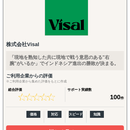
ズまで一気通貫で支援する海外ビジネス支援会社です。福
岐にわたる範囲に対応しております。
②『複数カ国の調査・コーディネーションを同時に実施可
岡本社・東京オフィスに加え、米国ロサンゼルスに現地法
「どういった情報があれば、適切な事業判断が下せるの
能』
人、オレゴンとLAに物流・在庫拠点を有し、日本側の戦略
か」といった姿勢を徹底しており、適切な情報を漏れなく
立案と米国現地での実行を、同じチームでシームレスにつ
提供することができます。
>>> 海外進出の様々な局面において、ワンストップサ
なぐ体制を強みとしています。
市場調査では、有識者へのヒアリングなど多くのサービス
ービスを効率的に提供します。
年間約50社、累計100社以上の日本企業の海外進出をご支
を展開しておりますが、貴社にとって適切な調査・分析を
援。食品・日用品・キッチン用品・伝統工芸品・スポーツ
ご提案させていただきます。
株式会社Visal
用品・機械部品・化粧品など、対応業界は10以上にわたり
「バイアスがかかった状態で判断してしまっていそう」と
③『大手調査会社・シンクタンクとの信頼と実績』
ます。「英語ができない」「輸出経験がない」中小企業の
いったお悩みを抱えるご担当者の方は、壁打ちからでも対
「現地を熟知した共に現地で戦う意思のある"右
最初の一歩から、本格的な売上拡大までを、日本語で安心
応できますので、まずはご相談ください。
腕"がいるか」でインドネシア進出の勝敗が決まる。
>>> 企業のバックエンドとして、あらゆるストラテジ
してご相談いただけます。
ーに対応してきた経験があります。
②競合調査
ご利用企業からの評価
【こんなお悩みをお持ちの企業さまへ】
「競合がなぜ成功・失敗したのかわからない」といったご
※ご利用企業から集めた評価をもとに作成
相談をよくいただきます。
総合評価
サポート実績数
④『徹底したフォローアップとスピーディーなバックアッ
・海外展開に興味はあるが、「どの国に・何を・どうやっ
弊社の競合調査では、競合の戦略を徹底的に解剖し、貴社
★
★
★
★
★
★
★
★
★
★
100
件
プ体制』
て」売るかの方向性が定まっていない
のマーケティング戦略の支援まで実施します。
・現地に売り込む営業リソース・ノウハウが社内にない
サービス内容としては、業界の第一線を走る方への一次取
>>> 様々なニーズにマッチした最適なソリューション
・自社に合うパートナー・代理店をどう探せばよいかわか
材などをご提供しております。
価格
対応
スピード
知識
で迅速にサポートします。
らない
また、他社が関わる分野の調査ということもあり、匿名性
・Amazon USや越境ECに出したいが、出品・運用のノウ
や守秘義務も徹底遵守しています。そのため、クライアン