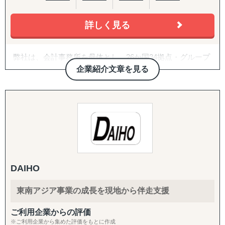
『販路構築チーム』
詳しく見る
目的：海外現地で最適なパートナーとの取引を創出する
↳ 商談向け資料制作
↳ 企業リストアップ
弊社は、会計事務所を母体とし、26か国34拠点・グループ
↳ アポイント取得
従業員357名のグローバルコンサルティングファームで
企業紹介文章を見る
↳ 商談創出・交渉サポート
す。
↳ 契約サポート
2007年に日本の会計事務所として初めてインドに進出し、
『体制構築チーム』
翌年ASEAN一帯、中南米等にも展開。
目的：海外現地で活動するために必要な土台をつくる
20年近い海外実務の蓄積があり、実績・ノウハウも豊富に
↳ 会社設立（登記・銀行口座）
ございます。
↳ ビザ申請サポート
↳ 不動産探索（オフィス・倉庫・店舗・住居）
また、自社拠点を持たない国についても、現地パートナ
↳ 店舗開業パッケージ（許認可・内装・採用・集客）
ー・提携専門家とのネットワークを通じて、世界どこでも
DAIHO
↳ 人材採用支援（現地スタッフ採用）
対応可能な体制を構築しています。
東南アジア事業の成長を現地から伴走支援
------------------------------------
海外進出のご相談・市場調査から、現地法人設立、海外子
会社管理、クロスボーダーM&A、事業戦略再構築、撤退ま
ご利用企業からの評価
で、国際ビジネスのすべてのフェーズをワンストップでサ
※ご利用企業から集めた評価をもとに作成