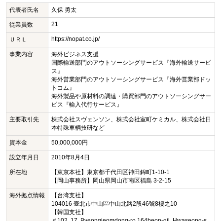
代表者氏名
久保 勇太
21
従業員数
https://nopat.co.jp/
ＵＲＬ
事業内容
海外ビジネス支援
国際輸送部門のアウトソーシングサービス『海外輸送サービ
ス』
海外営業部門のアウトソーシングサービス『海外営業部ドッ
トコム』
海外製品や原材料の調達・購買部門のアウトソーシングサー
ビス『輸入代行サービス』
主要取引先
株式会社スヴェンソン、株式会社室町ケミカル、株式会社日
本特殊車輌技研など
資本金
50,000,000円
設立年月日
2010年8月4日
所在地
【東京本社】東京都千代田区神田錦町1-10-1
【岡山事務所】岡山県岡山市南区福島 3-2-15
海外拠点情報
【台湾支社】
104016 臺北市中山區中山北路2段46號8樓之10
【韓国支社】
＃102, 17, Byeongjeomdong-ro 164beon-gil, Hwaseong-s