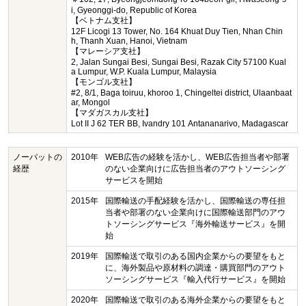
i, Gyeonggi-do, Republic of Korea
【ベトナム支社】
12F Licogi 13 Tower, No. 164 Khuat Duy Tien, Nhan Chin
h, Thanh Xuan, Hanoi, Vietnam
【マレーシア支社】
2, Jalan Sungai Besi, Sungai Besi, Razak City 57100 Kual
a Lumpur, W.P. Kuala Lumpur, Malaysia
【モンゴル支社】
#2, 8/1, Baga toiruu, khoroo 1, Chingeltei district, Ulaanbaat
ar, Mongol
【マダガスカル支社】
Lot II J 62 TER BB, Ivandry 101 Antananarivo, Madagascar
ノーパットの
2010年
WEB広告の経験を活かし、WEB広告担当者や部署
経歴
のない企業向けに広告担当者のアウトソーシング
サービスを開始
2015年
国際輸送の手配経験を活かし、国際輸送の専任担
当者や部署のない企業向けに国際輸送部門のアウ
トソーシングサービス『海外輸送サービス』を開
始
2019年
国際輸送で取引のある国内企業からの要望をもと
に、海外製品や原材料の調達・購買部門のアウト
ソーシングサービス『輸入代行サービス』を開始
2020年
国際輸送で取引のある海外企業からの要望をもと