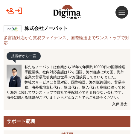
株式会社ノーパット
多言語対応から貿易ファイナンス、国際輸送までワンストップで対
応
担当者から一言
私たちノーパットは創業から16年で年間約10000件の国際輸送
手配業務、社内対応言語は12ヶ国語、海外拠点は6カ国、海外
企業の貿易取引実績は世界32カ国成長してまいりました。
弊社のサービスは言語対応、国際輸送、海外販路開拓、貿易事
務、海外現地支社代行、輸出代行、輸入代行と多岐に渡ってお
り海外に関してワンストップで自社で手配対応できる数少ない会社です。
海外に関わる課題がございましたらどんなことでもご相談をください。
久保 勇太
サポート範囲