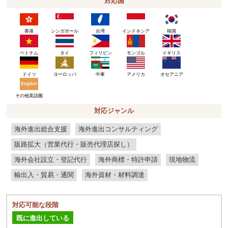
対応国
香港
シンガポール
台湾
インドネシア
韓国
ベトナム
タイ
フィリピン
モンゴル
イギリス
ドイツ
ヨーロッパ
アメリカ
中東
オセアニア
その他英語圏
対応ジャンル
海外進出総合支援
海外進出コンサルティング
販路拡大（営業代行・販売代理店探し）
海外会社設立・登記代行
海外商標・特許申請
現地物流
輸出入・貿易・通関
海外資材・材料調達
対応可能な段階
既に進出している