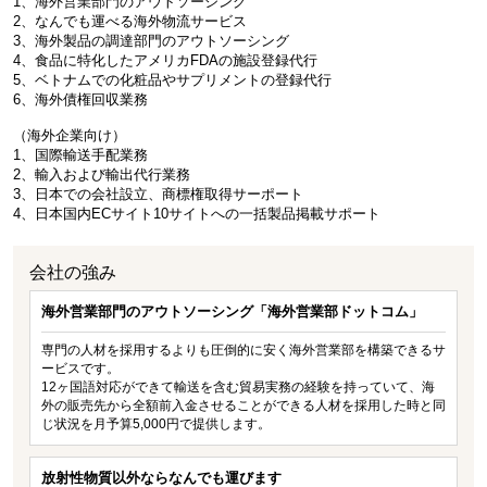
1、海外営業部門のアウトソーシング
2、なんでも運べる海外物流サービス
3、海外製品の調達部門のアウトソーシング
4、食品に特化したアメリカFDAの施設登録代行
5、ベトナムでの化粧品やサプリメントの登録代行
6、海外債権回収業務
（海外企業向け）
1、国際輸送手配業務
2、輸入および輸出代行業務
3、日本での会社設立、商標権取得サーポート
4、日本国内ECサイト10サイトへの一括製品掲載サポート
会社の強み
海外営業部門のアウトソーシング「海外営業部ドットコム」
専門の人材を採用するよりも圧倒的に安く海外営業部を構築できるサ
ービスです。
12ヶ国語対応ができて輸送を含む貿易実務の経験を持っていて、海
外の販売先から全額前入金させることができる人材を採用した時と同
じ状況を月予算5,000円で提供します。
放射性物質以外ならなんでも運びます