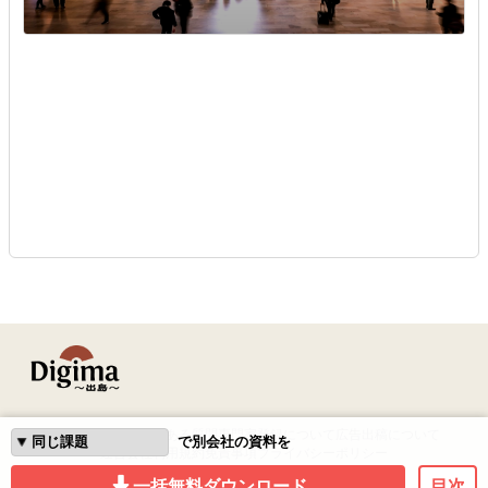
はじめての方へ
よくある質問
専門家登録について
広告出稿について
で別会社の資料を
運営会社
利用規約
免責事項
プライバシーポリシー
一括無料ダウンロード
目次