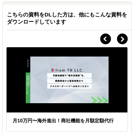
Ａ.
基本的にはSlackかメールをメインの連絡ツールとし、他にも
こちらの資料をDLした方は、他にもこんな資料を
Chatworkなどご希望の手段でのやり取りが可能です。
ダウンロードしています
Ｑ.
対応可能な時間帯は決まっていますか？
Ａ.
平日9am~5pm*太平洋時間
担当によって対応時間に多少の差はあります、基本的にはアメリカ現
地時間でサポート致します。日本時間に合わせたオンラインミーティ
ングも可能です。
Ｑ.
マニュアルなどの用意がなく、業務の切り分けもできていな
いのですが依頼可能ですか？
Ａ.
マニュアル不要
実際はマニュアルがないクライアント様がほとんどですので、業務の
棚卸から始まり、必要な場合は弊社にてマニュアルを作成しながら業
務サポート致します。
月10万円〜海外進出！商社機能を月額定額代行
Ｑ.
使い切れなかった時間は来月に繰越せますか？