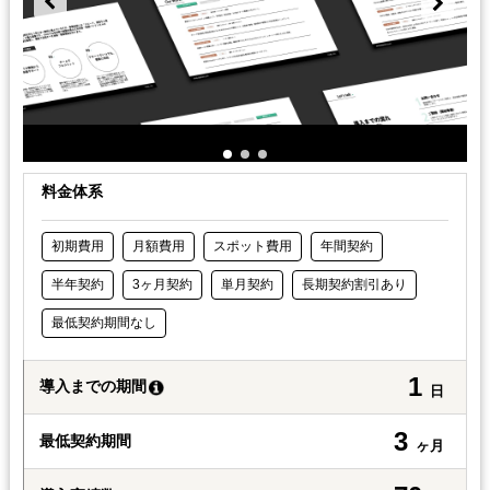
料金体系
初期費用
月額費用
スポット費用
年間契約
半年契約
3ヶ月契約
単月契約
長期契約割引あり
最低契約期間なし
1
導入までの期間
日
3
最低契約期間
ヶ月