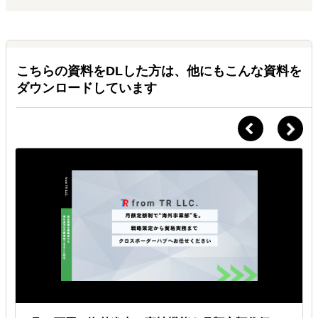
サプリメントメーカー中国市場進出支援
日本メーカー2社の中国市場参入を支援。販路開拓・現地プロモ
ーション・パートナー開拓を行い、中国での継続販売体制の構築
をサポート。
こちらの資料をDLした方は、他にもこんな資料を
日本式美容技術の中国展開
ダウンロードしています
中国の美容学校に日本人美容師を派遣し、日本式美容技術の教育
プログラムを実施。技術指導だけでなく、日本ブランドの価値向
上と収益化モデルの構築を支援。
中国・香港向け海外進出コンサルティング
中国本土・香港を中心に、海外進出戦略の立案、現地パートナー
開拓、商談支援、契約交渉、販路構築までを一貫してサポート。
食品・美容・ヘルスケア分野を中心に多数のプロジェクトを支援