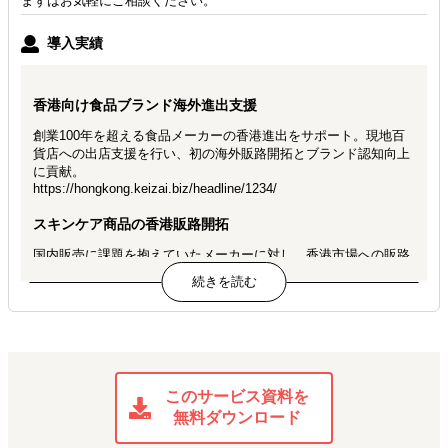
まずはお気軽にご相談ください。
導入実績
香港向け食品ブランド海外進出支援
創業100年を超える食品メーカーの香港進出をサポート。現地百
貨店への出店支援を行い、初の海外販路開拓とブランド認知向上
に貢献。
https://hongkong.keizai.biz/headline/1234/
スキンケア商品の香港販路開拓
国内販売に課題を抱えていたメーカーに対し、香港市場への販路
を開拓。約600万円相当の在庫販売を実現し、新たな海外販売チ
ャネルを構築
国産ワインの中国輸出支援
北海道産ワインの中国本土向け輸出プロジェクトを支援。中国バ
イヤーとのマッチングから商談・条件調整まで伴走し、約1,000
万円相当の在庫輸出を実現。継続取引に向けた優先輸出体制も構
このサービス資料を
築
無料ダウンロード