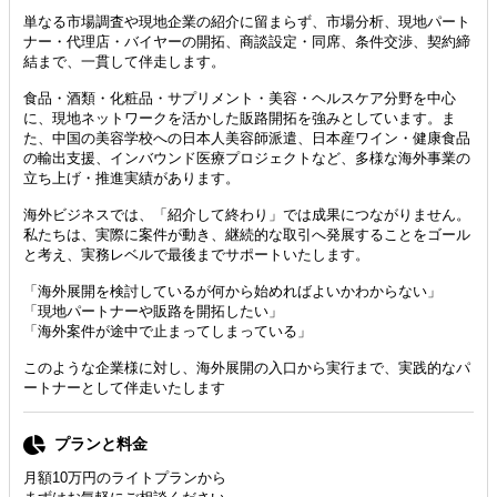
単なる市場調査や現地企業の紹介に留まらず、市場分析、現地パート
ナー・代理店・バイヤーの開拓、商談設定・同席、条件交渉、契約締
結まで、一貫して伴走します。
食品・酒類・化粧品・サプリメント・美容・ヘルスケア分野を中心
に、現地ネットワークを活かした販路開拓を強みとしています。ま
た、中国の美容学校への日本人美容師派遣、日本産ワイン・健康食品
の輸出支援、インバウンド医療プロジェクトなど、多様な海外事業の
立ち上げ・推進実績があります。
海外ビジネスでは、「紹介して終わり」では成果につながりません。
私たちは、実際に案件が動き、継続的な取引へ発展することをゴール
と考え、実務レベルで最後までサポートいたします。
「海外展開を検討しているが何から始めればよいかわからない」
「現地パートナーや販路を開拓したい」
「海外案件が途中で止まってしまっている」
このような企業様に対し、海外展開の入口から実行まで、実践的なパ
ートナーとして伴走いたします
プランと料金
月額10万円のライトプランから