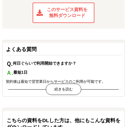
GREEN HOUSE様
アメリカでの輸入者対応・倉庫機能からAmazon 販売支援ま
このサービス資料を
で、 クライアントは日本法人からの遠隔で全てワンストップで完
無料ダウンロード
結。
ラクーンコマース様
アメリカで骨組みを作る企画段階から相談でき、ディレクショ
ン されたブログ記事などコンテンツ数が圧倒的に増加。 共に試
よくある質問
行錯誤できるパートナーである。
Tsukihoshi International様
Ｑ.
何日ぐらいで利用開始できますか？
EC/Digital Marketingの運用パートナーの見直しで、 スピーディ
Ａ.
最短1日
かつ柔軟な取り組みを実現した。
契約後は最短で翌営業日からサービスのご利用が可能です。
Tiger Corporation U.S.A.様
カスタマーサポートの課題を解決し、安定した サポートからテク
Ｑ.
普段のアシスタントとのやりとりはどのように取りますか？
ノロジーを活かした体制へ。
Ａ.
チャットやメールなど
基本的にはSlackかメールをメインの連絡ツールとし、他にも
こちらの資料をDLした方は、他にもこんな資料を
Chatworkなどご希望の手段でのやり取りが可能です。