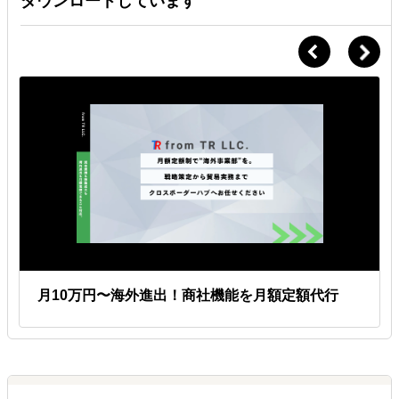
ダウンロードしています
Ｑ.
対応可能な時間帯は決まっていますか？
Ａ.
平日9am~5pm*太平洋時間
担当によって対応時間に多少の差はあります、基本的にはアメリカ現
地時間でサポート致します。日本時間に合わせたオンラインミーティ
ングも可能です。
Ｑ.
マニュアルなどの用意がなく、業務の切り分けもできていな
いのですが依頼可能ですか？
Ａ.
マニュアル不要
実際はマニュアルがないクライアント様がほとんどですので、業務の
棚卸から始まり、必要な場合は弊社にてマニュアルを作成しながら業
務サポート致します。
月10万円〜海外進出！商社機能を月額定額代行
Ｑ.
使い切れなかった時間は来月に繰越せますか？
Ａ.
繰越可能
1ヶ月分のみ10時間まで翌月へ繰越可能です。