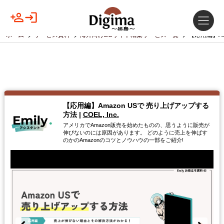
ホーム
サービス資料
海外向けECサイト構築サービス一覧
【応用編】Am
【応用編】Amazon USで 売り上げアップする
方法
|
COEL, Inc.
アメリカでAmazon販売を始めたものの、思うように販売が
伸びないのには原因があります。 どのように売上を伸ばす
のかのAmazonのコツとノウハウの一部をご紹介!