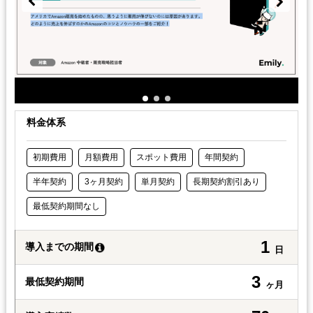
料金体系
初期費用
月額費用
スポット費用
年間契約
半年契約
3ヶ月契約
単月契約
長期契約割引あり
最低契約期間なし
1
導入までの期間
日
3
最低契約期間
ヶ月