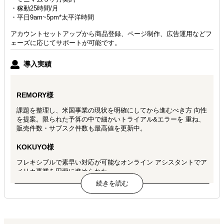
・稼動25時間/月
・平日9am~5pm*太平洋時間
アカウントセットアップから商品登録、ページ制作、広告運用などフ
ェーズに応じてサポートが可能です。
導入実績
REMORY様
課題を整理し、米国事業の現状を明確にしてから進むべき方 向性
を提案。限られた予算の中で細かいトライアル&エラーを 重ね、
販売件数・サブスク件数も最高値を更新中。
KOKUYO様
フレキシブルで素早い対応が可能なオンライン アシスタントでア
メリカ事業を円滑に進められた。
SNSアカウントの立ち上げから育成を、コンテンツ企画から編
集・制作までトータルソリューションし、包括的運用・顧客エン
ゲー ジメント向上に従事中。