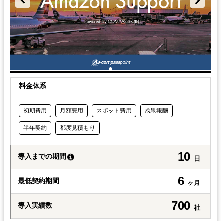
料金体系
初期費用
月額費用
スポット費用
成果報酬
半年契約
都度見積もり
10
導入までの期間
日
6
最低契約期間
ヶ月
700
導入実績数
社