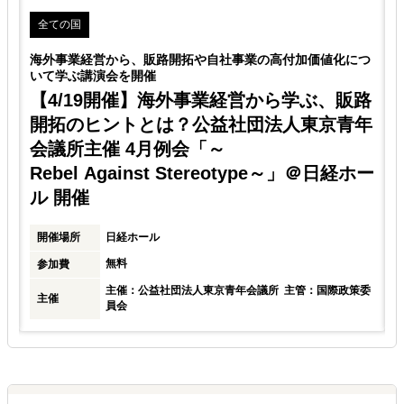
全ての国
海外事業経営から、販路開拓や自社事業の高付加価値化につ
いて学ぶ講演会を開催
【4/19開催】海外事業経営から学ぶ、販路
開拓のヒントとは？公益社団法人東京青年
会議所主催 4月例会「～
Rebel Against Stereotype～」＠日経ホー
ル 開催
】
ゾ
開催場所
日経ホール
無料
参加費
主催：公益社団法人東京青年会議所 主管：国際政策委
主催
員会