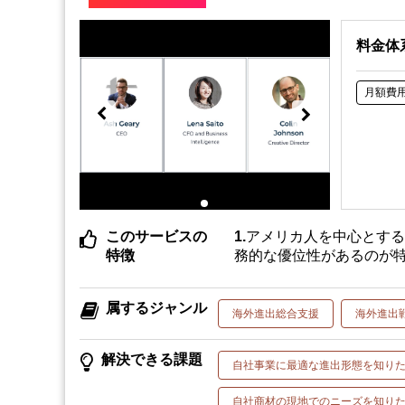
料金体
月額費
このサービスの
アメリカ人を中心とす
特徴
務的な優位性があるのが
属するジャンル
海外進出総合支援
海外進出
解決できる課題
自社事業に最適な進出形態を知り
自社商材の現地でのニーズを知り