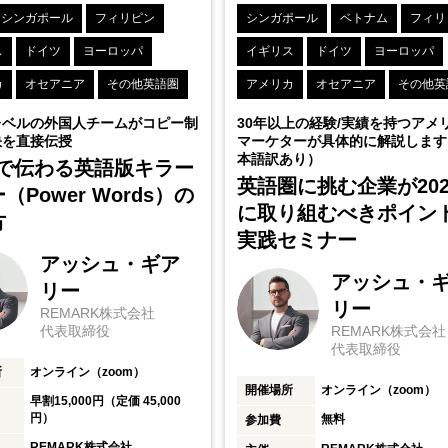
シンガポール
フィリピン
シンガポール
ベトナム
フィリ
ス
ドイツ
ヨーロッパ
イギリス
ドイツ
ヨーロッパ
カ
オセアニア
その他英語圏
アメリカ
オセアニア
その他英
レベルの外国人チームがコピー制
30年以上の経験/実績を持つアメ
訣を直接伝授
マーケターが具体的に解説します
本語訳あり）
秒で伝わる英語版キラー
英語圏に挑む企業が202
（Power Words）の
に取り組むべきポイ
方
実践セミナー
アッシュ・ギア
アッシュ・
リー
リー
REMARK株式会社
代表取締役
REMARK株式会社
代表取締役
所
オンライン（zoom）
開催場所
オンライン（zoom）
早割15,000円（定価 45,000
円）
無料
参加費
REMARK株式会社