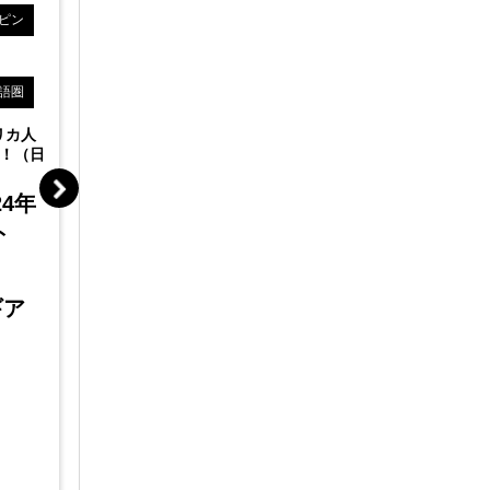
ピン
シンガポール
フィリピン
イギリス
ヨーロッパ
ドイツ
ヨーロッパ
アメリカ
その他英語
語圏
オセアニア
その他英語圏
日本の伝統
信型プラッ
リカ人
多くの支援実績を持つデジタルマーケテ
モニタ
！（日
ィングの代理店が具体的に解説します！
るオン
英語圏進出をめざす企業が
4年
最初に取り組むべきポイン
開催場所
ント
ト 実践セミナー
参加費
中口豊
主催
ギア
REMARK株式会社
マーケティングコンサル
タント
開催場所
オンライン（zoom）
無料
参加費
REMARK株式会社
主催