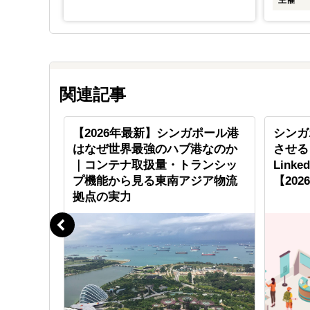
主催
関連記事
ぐプラッ
【2026年最新】シンガポール港
シンガ
t」の海外
はなぜ世界最強のハブ港なのか
させる
｜コンテナ取扱量・トランシッ
Link
プ機能から見る東南アジア物流
【202
拠点の実力