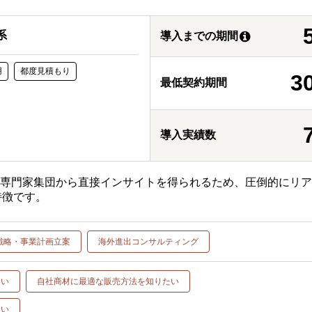
系
導入までの期間
用
都度見積もり
3
最低契約期間
導入実績数
る専門家集団から直接インサイトを得られるため、圧倒的にリ
特徴です。
戦略・事業計画立案
海外進出コンサルティング
たい
自社商材に最適な販売方法を知りたい
たい