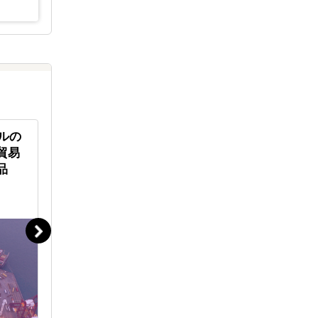
ールの
リラクゼーションスペース
「お好み
貿易
「Raffine TOKYO（ラフィネト
界に拡げ
品
ウキョウ）」が初のオーストラ
リア出店