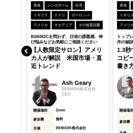
アニア
香港
シンガポール
台湾
香港
イギリス
ドイツ
ヨーロッパ
イギリ
アメリカ
オセアニア
その他英語圏
アメリ
する情報発
B2B/B2Cを問わず、日頃の課題感、伸
トップ
に関す
び悩みなどお気軽にご相談ください
作の秘
【人数限定サロン】アメリ
1.3
カ人が解説 米国市場・直
コピー
近トレンド
書き
Ash Geary
REMARK株式会社
CEO
Zoom
開催場所
開催場
無料
参加費
参加費
REMARK株式会社
主催