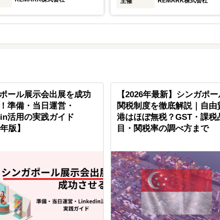
REMARK株式会社
主催
ポール展示会出展を成功
【2026年最新】シンガポ
！準備・当日運営・
関税制度を徹底解説｜自由
edin活用の実践ガイド
港はほぼ無税？GST・課税
6年版】
目・関税率の調べ方まで