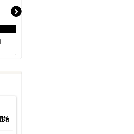
｜
海外販路開拓 現地支援サービス
海外進出
iNTER F
｜LocaForce
2024 /
2025 /
12/18
04/
0開始
(水)
;13:3開始