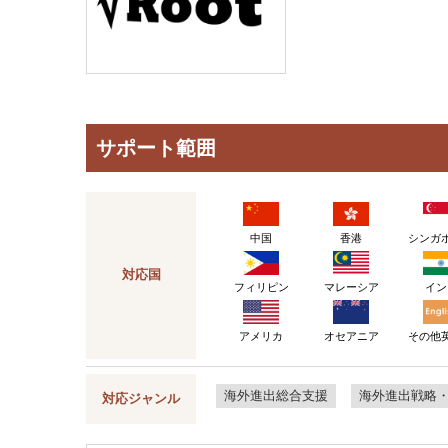
サポート範囲
中国
香港
シンガ
対応国
フィリピン
マレーシア
イン
アメリカ
その他
オセアニア
海外進出総合支援
海外進出戦略
対応ジャンル