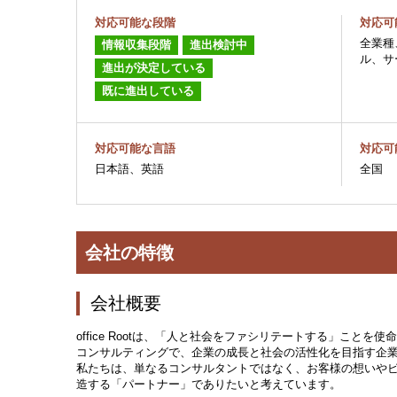
対応可能な段階
対応可
全業種
情報収集段階
進出検討中
ル、サ
進出が決定している
既に進出している
対応可能な言語
対応可
日本語、英語
全国
会社の特徴
会社概要
office Rootは、「人と社会をファシリテートする」こと
コンサルティングで、企業の成長と社会の活性化を目指す企
私たちは、単なるコンサルタントではなく、お客様の想いや
造する「パートナー」でありたいと考えています。