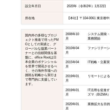
設立年月日
2020年（令和2年）1月22日
所在地
【本社】〒104-0061 東京都
2008年10
システム開発・運
国内外の多様なプロジ
月
業務開始
ェクト推進で培ったPM
Oとしての実績と、グ
2010年04
ファシリテーシ
ローバルな協業パート
月
ナーとの信頼関係を基
盤に、office Rootは日
本企業のポテンシャル
2015年04
IT戦略・立案
を世界で開花させるべ
月
く、その海外市場への
挑戦を戦略から実行ま
2019年01
リモートによる
で専門的に支援してい
月
ます。
2019年01
IT活用を促進
月
ズマ（BIZM
2020年01
業務拡大を目的と
月