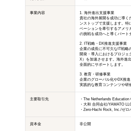
事業内容
1. 海外進出支援事業
貴社の海外展開を成功に導く
ンストップで支援します。特
ベーションを牽引するアメリ
の挑戦を成功へと導くパート
2. IT戦略・DX推進支援事業
企業の成長に不可欠なIT戦略
開発・導入におけるプロジェ
X）を加速させます。海外進
全面的にサポートします。
3. 教育・研修事業
企業のグローバル化やDX推
実践的な教育コンテンツや研
主要取引先
・The Netherlands Educat
・大和 合同会社/YAMATO L
・Zero-Hachi Rock, In
資本金
非公開