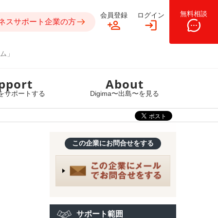
無料相談
会員登録
ログイン
ネスサポート企業の方
ム」
pport
About
をサポートする
Digima〜出島〜を見る
この企業にお問合せをする
サポート範囲