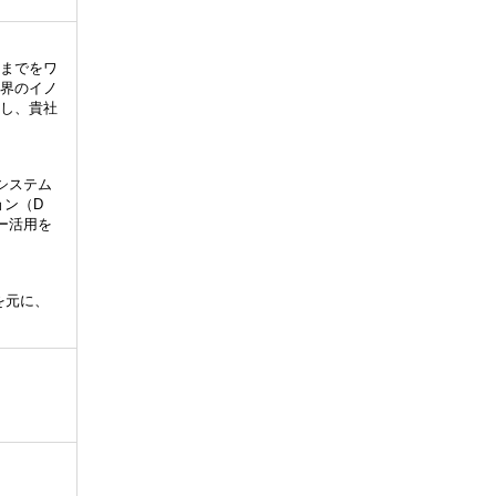
までをワ
界のイノ
し、貴社
システム
ョン（D
ー活用を
を元に、