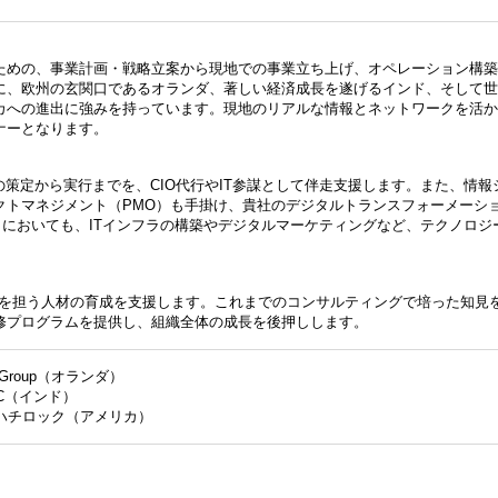
ための、事業計画・戦略立案から現地での事業立ち上げ、オペレーション構築
に、欧州の玄関口であるオランダ、著しい経済成長を遂げるインド、そして世
カへの進出に強みを持っています。現地のリアルな情報とネットワークを活か
ナーとなります。
の策定から実行までを、CIO代行やIT参謀として伴走支援します。また、情報
クトマネジメント（PMO）も手掛け、貴社のデジタルトランスフォーメーシ
出においても、ITインフラの構築やデジタルマーケティングなど、テクノロジ
進を担う人材の育成を支援します。これまでのコンサルティングで培った知見
修プログラムを提供し、組織全体の成長を後押しします。
ion Group（オランダ）
LC（インド）
c./ゼロハチロック（アメリカ）