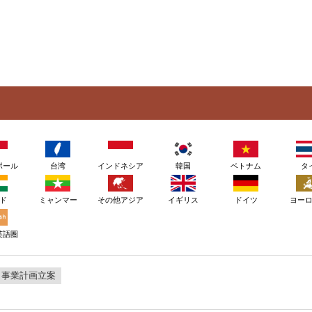
ポール
台湾
インドネシア
韓国
ベトナム
タ
ド
ミャンマー
その他アジア
イギリス
ドイツ
ヨー
英語圏
・事業計画立案