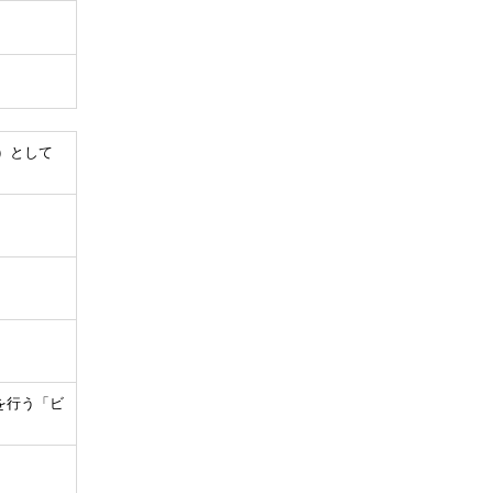
t）として
を行う「ビ