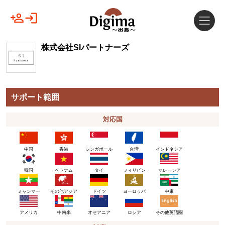
株式会社SIパートナーズ
サポート範囲
対応国
中国
香港
シンガポール
台湾
インドネシア
韓国
ベトナム
タイ
フィリピン
マレーシア
ミャンマー
その他アジア
ドイツ
ヨーロッパ
中東
アメリカ
ロシア
その他英語圏
中南米
オセアニア