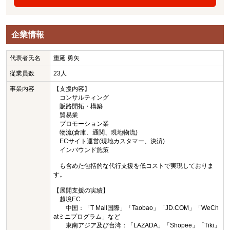
企業情報
代表者氏名
重延 勇矢
従業員数
23人
事業内容
【支援内容】
コンサルティング
販路開拓・構築
貿易業
プロモーション業
物流(倉庫、通関、現地物流)
ECサイト運営(現地カスタマー、決済)
インバウンド施策
も含めた包括的な代行支援を低コストで実現しておりま
す。
【展開支援の実績】
越境EC
中国：「T Mall国際」「Taobao」「JD.COM」「WeCh
atミニプログラム」など
東南アジア及び台湾：「LAZADA」「Shopee」「Tiki」