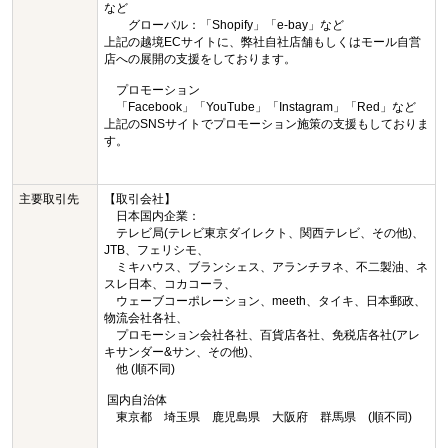
など
グローバル：「Shopify」「e-bay」など
上記の越境ECサイトに、弊社自社店舗もしくはモール自営
店への展開の支援をしております。
プロモーション
「Facebook」「YouTube」「Instagram」「Red」など
上記のSNSサイトでプロモーション施策の支援もしておりま
す。
主要取引先
【取引会社】
日本国内企業：
テレビ局(テレビ東京ダイレクト、関西テレビ、その他)、
JTB、フェリシモ、
ミキハウス、ブランシェス、アランチヲネ、不二製油、ネ
スレ日本、コカコーラ、
ウェーブコーポレーション、meeth、タイキ、日本郵政、
物流会社各社、
プロモーション会社各社、百貨店各社、免税店各社(アレ
キサンダー&サン、その他)、
他 (順不同)
国内自治体
東京都 埼玉県 鹿児島県 大阪府 群馬県 (順不同)