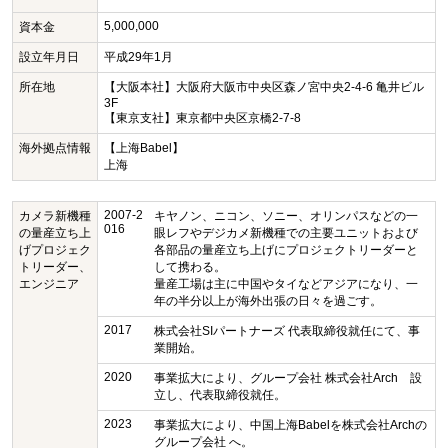
5,000,000
資本金
設立年月日
平成29年1月
所在地
【大阪本社】大阪府大阪市中央区森ノ宮中央2-4-6 亀井ビル
3F
【東京支社】東京都中央区京橋2-7-8
海外拠点情報
【上海Babel】
上海
2007-2
カメラ新機種
キヤノン、ニコン、ソニー、オリンパスなどの一
016
の量産立ち上
眼レフやデジカメ新機種での主要ユニットおよび
げプロジェク
各部品の量産立ち上げにプロジェクトリーダーと
トリーダー、
して携わる。
エンジニア
量産工場は主に中国やタイなどアジアになり、一
年の半分以上が海外出張の日々を過ごす。
2017
株式会社SIパートナーズ 代表取締役就任にて、事
業開始。
2020
事業拡大により、グループ会社 株式会社Arch 設
立し、代表取締役就任。
2023
事業拡大により、中国上海Babelを株式会社Archの
グループ会社 へ。