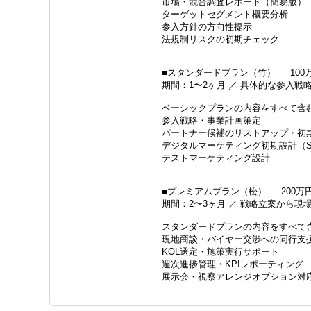
市場・競合調査レポート（簡易版）
ターゲットセグメント概要分析
参入方針の方向性提示
法規制リスクの初期チェック
■スタンダードプラン（竹） ｜ 10
期間：1〜2ヶ月 ／ 具体的な参入
ベーシックプランの内容をすべて含
参入戦略・事業計画策定
パートナー候補のリストアップ・初
デジタルマーケティング初期設計（S
テストマーケティング設計
■プレミアムプラン（松） ｜ 200万
期間：2〜3ヶ月 ／ 戦略立案から
スタンダードプランの内容をすべて
現地商談・バイヤー交渉への同行支
KOL選定・施策実行サポート
週次進捗管理・KPIレポーティング
展示会・視察アレンジオプション対