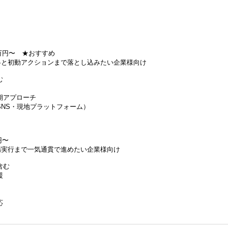
0万円〜 ★おすすめ
戦略と初動アクションまで落とし込みたい企業様向け
む
期アプローチ
NS・現地プラットフォーム）
円〜
現場実行まで一気通貫で進めたい企業様向け
含む
援
応