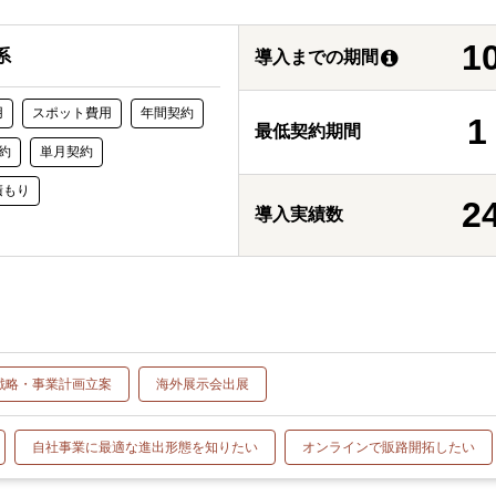
1
系
導入までの期間
用
スポット費用
年間契約
最低契約期間
約
単月契約
積もり
2
導入実績数
戦略・事業計画立案
海外展示会出展
自社事業に最適な進出形態を知りたい
オンラインで販路開拓したい