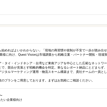
ら始めればよいかわからない」「現地の商習慣や規制が不安で一歩が踏み出せ
様に向け、Quest Visionは市場調査から戦略立案・パートナー開拓・現場
ア・タイ・インドネシア・台湾など東南アジアを中心とした広範なネットワー
ことで、競合が見落とす戦略的機会を特定。単なるレポート納品にとどまらず
デジタルマーケティング運用・物流スキーム構築まで、貴社チームの一員とし
数のプランをご用意しております。まずはお気軽にご相談ください。
〜
みたい企業様向け