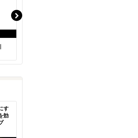
｜
海外進出伴走サポート｜
ＡＩを活
iNTER Force
作り方と
にす
東南アジア新興国にも、「安価
「お好み
を効
で質の高い教育を広く届ける」
界に拡げ
プ