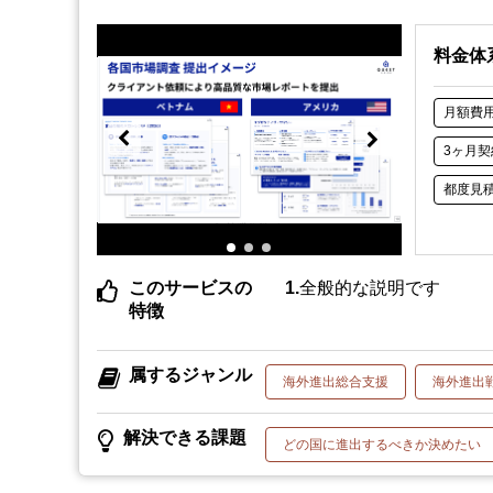
料金体
月額費
3ヶ月契
都度見
このサービスの
全般的な説明です
特徴
属するジャンル
海外進出総合支援
海外進出
解決できる課題
どの国に進出するべきか決めたい