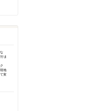
な
実行ま
ク
、現地
て実