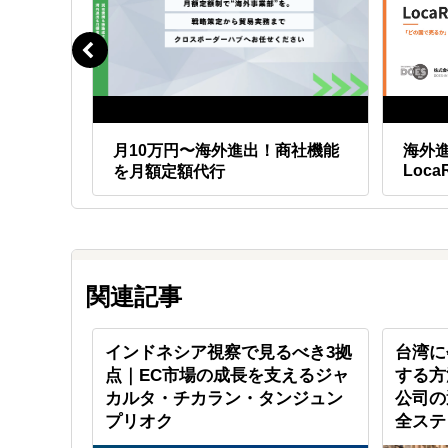
で 売り
月10万円〜海外進出！商社機能
海外
Loca
を月額定額代行
関連記事
UPのカ
インドネシア視察で見るべき3拠
台湾に
型技術を
点｜EC市場の成長を支えるジャ
する方
カルタ・チカラン・タンジュン
公司の
プリオク
全ステ