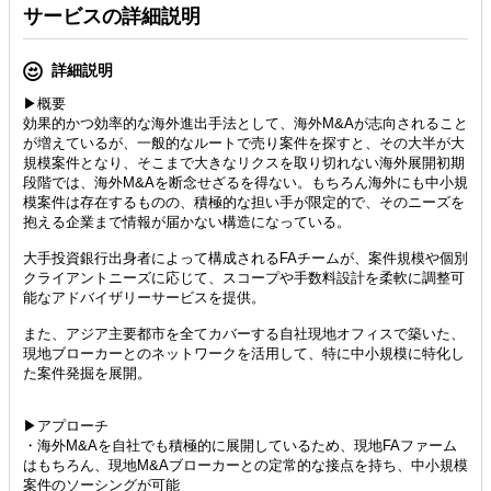
サービスの詳細説明
詳細説明
▶概要
効果的かつ効率的な海外進出手法として、海外M&Aが志向されること
が増えているが、一般的なルートで売り案件を探すと、その大半が大
規模案件となり、そこまで大きなリクスを取り切れない海外展開初期
段階では、海外M&Aを断念せざるを得ない。もちろん海外にも中小規
模案件は存在するものの、積極的な担い手が限定的で、そのニーズを
抱える企業まで情報が届かない構造になっている。
大手投資銀行出身者によって構成されるFAチームが、案件規模や個別
クライアントニーズに応じて、スコープや手数料設計を柔軟に調整可
能なアドバイザリーサービスを提供。
また、アジア主要都市を全てカバーする自社現地オフィスで築いた、
現地ブローカーとのネットワークを活用して、特に中小規模に特化し
た案件発掘を展開。
▶アプローチ
・海外M&Aを自社でも積極的に展開しているため、現地FAファーム
はもちろん、現地M&Aブローカーとの定常的な接点を持ち、中小規模
案件のソーシングが可能