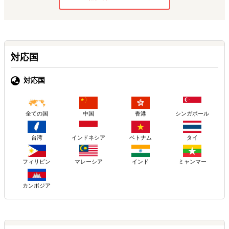
対応国
対応国
中国
香港
シンガポール
全ての国
台湾
インドネシア
ベトナム
タイ
フィリピン
マレーシア
インド
ミャンマー
カンボジア