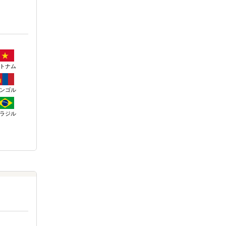
トナム
ンゴル
ラジル