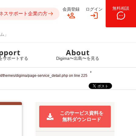
無料相談
会員登録
ログイン
ネスサポート企業の方
ム」
pport
About
をサポートする
Digima〜出島〜を見る
nt/themes/digima/page-service_detail.php
on line
225
このサービス資料を
無料ダウンロード