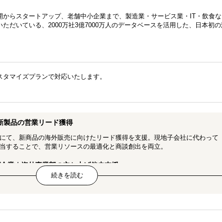
開からスタートアップ、老舗中小企業まで、製造業・サービス業・IT・飲食な
ただいている、2000万社3億7000万人のデータベースを活用した、日本初
スタマイズプランで対応いたします。
｜新製品の営業リード獲得
業にて、新商品の海外販売に向けたリード獲得を支援。現地子会社に代わって
を担当することで、営業リソースの最適化と商談創出を両立。
グ企業｜海外事業部の立ち上げ伴走支援
業の海外展開を支援。日本食ブームを追い風に、日本ブランドの海外展開・M
スの経営者（オーナー）との商談も進行中。
トの新規開拓