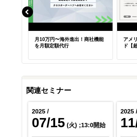
額でア
月10万円〜海外進出！商社機能
アメリ
を月額定額代行
ド【
関連セミナー
2025 /
2025 
07/15
11
0:0開始
(火)
;13:0開始