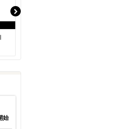
｜
海外販路開拓 現地支援サービス
インタビ
｜LocaForce
キスパー
ス
2026 /
2025 /
07/22
07/
0開始
(水)
;10:0開始