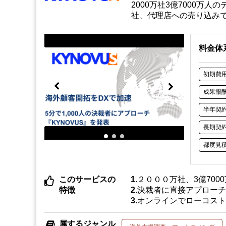
2000万社3億7000万
社、代理店への売り込みで
料金体
初期費
成果報
半年契
長期契
都度見
このサービスの
２０００万社、3億70
特徴
決裁者に直接アプロー
オンラインでローコス
属するジャンル