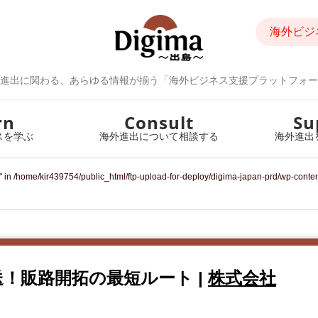
海外ビジ
進出に関わる、あらゆる情報が揃う「海外ビジネス支援プラットフォー
rn
Consult
Su
スを学ぶ
海外進出について相談する
海外進出
" in
/home/kir439754/public_html/ftp-upload-for-deploy/digima-japan-prd/wp-conte
送！販路開拓の最短ルート
|
株式会社