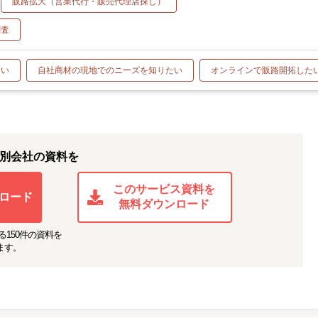
販路拡大（営業代行・販売代理店探し）
調査
たい
自社商材の現地でのニーズを知りたい
オンラインで販路開拓した
別会社の資料を
このサービス資料を
ロード
無料ダウンロード
る
150
件の資料を
ます。