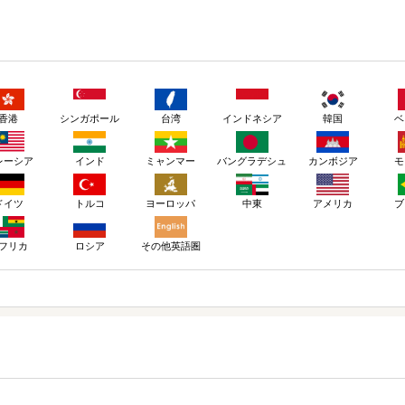
香港
シンガポール
台湾
インドネシア
韓国
ベ
レーシア
インド
ミャンマー
バングラデシュ
カンボジア
モ
ドイツ
トルコ
ヨーロッパ
アメリカ
ブ
中東
ロシア
その他英語圏
フリカ