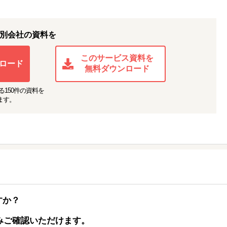
外売上比率は1%未満。現地商社に頼らず、レストランなどのエンドユーザ
を実施。現場の声を商品改良に活かす体制を構築。
別会社の資料を
このサービス資料を
ロード
無料ダウンロード
る
150
件の資料を
ます。
すか？
みご確認いただけます。