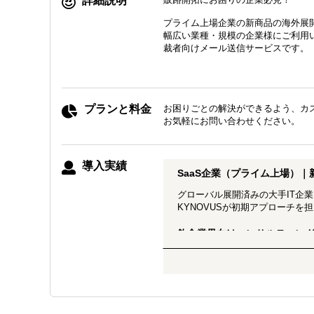
詳細説明
プライム上場企業の新商品の海外展
幅広い業種・規模の企業様にご利用い
裁者向けメール送信サービスです。
プランと料金
お困りごとの解決ができるよう、カ
お気軽にお問い合わせください。
導入実績
SaaS企業（プライム上場）
グローバル展開済みの大手IT企
KYNOVUSが初期アプローチ
飲食業界向けコンサルティン
新たに海外事業部を立ち上げた企
を毎月商談化。年商数百億円クラ
老舗食品メーカー｜直販ルー