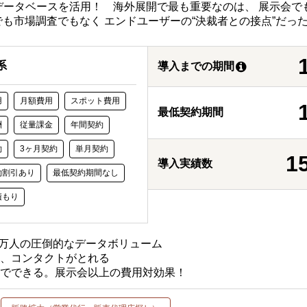
人のデータベースを活用！ 海外展開で最も重要なのは、 展示会で
も市場調査でもなく エンドユーザーの“決裁者との接点”だっ
系
導入までの期間
用
月額費用
スポット費用
最低契約期間
酬
従量課金
年間契約
約
3ヶ月契約
単月契約
1
導入実績数
約割引あり
最低契約期間なし
積もり
00万人の圧倒的なデータボリューム
チ、コンタクトがとれる
トでできる。展示会以上の費用対効果！