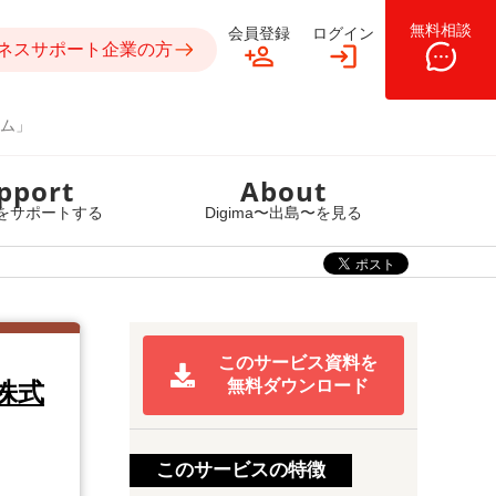
無料相談
会員登録
ログイン
ネスサポート企業の方
ム」
pport
About
をサポートする
Digima〜出島〜を見る
このサービス資料を
無料ダウンロード
株式
このサービスの特徴