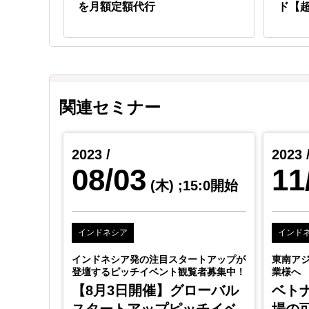
を月額定額代行
ド【
関連セミナー
2023 /
2023 
08/03
11
5:0開始
(木)
;15:0開始
インドネシア
インド
ある日本企
インドネシア発の注目スタートアップが
東南ア
登壇するピッチイベント観覧者募集中！
業様へ
功に向け
【8月3日開催】グローバル
ベト