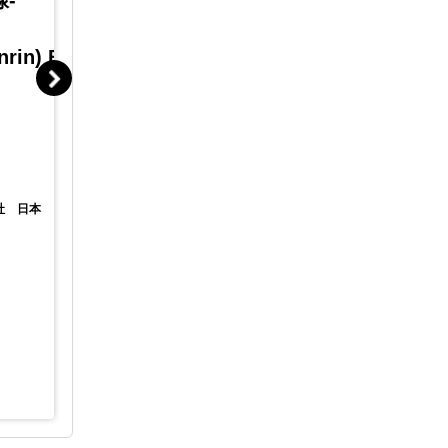
-
けられるアクセラレーションプログラム
けられるア
の説明会
の説明会
nrin) Brown, MFR
【オフライン】ASEAN経済
【オンラ
動向と日本企業進出状況の
動向と
リアル ～ASEAN進出セミ
リアル 
ナー＆アクセラプログラム
ナー＆
説明会～
説明会
尾﨑 航（おざき わ
社 日本
たる）
ジェトロ
調査部アジア大洋州課
StartupSide Tokyo
開催場所
開催場所
無料
参加費
参加費
ティーエスアイ株式会社 株式
主催
主催
会社ツクリエ