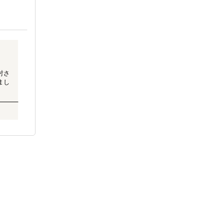
討さ
まし
提案
ンタ
し