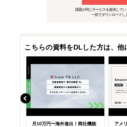
【アウトカム】
課題が同じ
サービスを提供してい
広範かつ実務的な情報を元に、イ
一括でダウンロードし
戦略策定を行いました。市場調査
ることで、非常に確度の高い戦略
美容家電OEMメーカー調査
【背景】
中国でOEM製造をされている企
こちらの資料をDLした方は、
で弊社にご相談頂きました。
既にご自分たちでも調査及びコン
の情報取集には限界がある②英語
【アプローチ】
そこで、弊社の各国出身のメンバ
①調査内容及び稼働方法の要件定
②候補先企業のリストアップ
③候補先企業への複数チャネルを
④ヒアリングを通じた候補先企業
⑤随時情報共有及び最終報告書の
【アウトカム】
複数の候補企業を抽出し、その後
ミニリ
月10万円〜海外進出！商社機能
アメリ