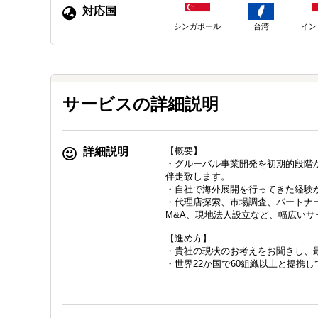
対応国
シンガポール
台湾
イン
サービスの詳細説明
詳細説明
【概要】
・グルーバル事業開発を初期的段階
伴走致します。
・自社で海外展開を行ってきた経験
・代理店探索、市場調査、パートナ
M&A、現地法人設立など、幅広い
【進め方】
・貴社の現状のお考えをお聞きし、
・世界22か国で60組織以上と提携