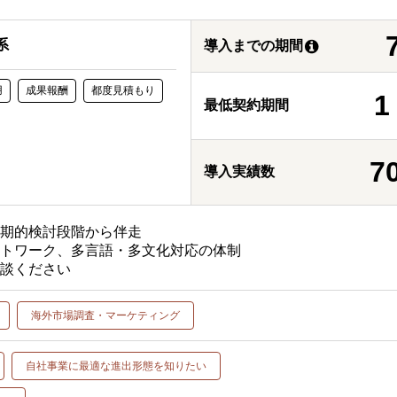
系
導入までの期間
用
成果報酬
都度見積もり
最低契約期間
7
導入実績数
初期的検討段階から伴走
ットワーク、多言語・多文化対応の体制
相談ください
海外市場調査・マーケティング
自社事業に最適な進出形態を知りたい