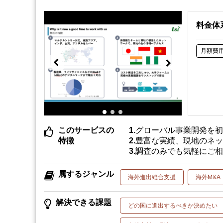
料金体
月額費
このサービスの
グローバル事業開発を
特徴
豊富な実績、現地のネ
調査のみでも気軽にご
属するジャンル
海外進出総合支援
海外M&A
解決できる課題
どの国に進出するべきか決めたい