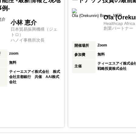
可能性 -最新情報と現地
ートアップ投資の最前線
例-
Ola (Oreku
小林 恵介
Healthcap Africa
創業パートナー
日本貿易振興機構（ジェ
トロ）
ハノイ事務所次長
Zoom
開催場所
zoom
所
無料
参加費
無料
ティーエスアイ株式会
主催
戦略投資株式会社
ティーエスアイ株式会社 株式
会社京都銀行 共催 AAI株式
会社