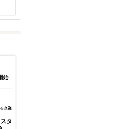
LocaBrain
｜LocaF
2024 /
2024 /
04/23
04/
0開始
(火)
;20:3開始
シンガポール
インドネシア
シンガポー
ベトナム
タイ
フィリピン
ベトナム
る企業
マレーシア
ミャンマー
カンボジア
マレーシア
-スタ
ASEAN現地パートナーのサポートが受
ASEAN現