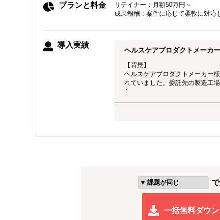
プランと料金
リテイナー：月額50万円～
成果報酬：案件に応じて柔軟に対応
導入実績
ヘルスケアプロダクトメーカ
【背景】
ヘルスケアプロダクトメーカー様
れていました。委託先の製造工場
た。
【アプローチ】
元々は市場調査をご希望でしたが
しました。
・デスクサーチによる関連プロ
・幅広い層へのアンケート実施
・想定顧客層からテストユーザー
・価格価格受容性調査
・規制調査
・上記を元にした戦略策定
で
その後、プロジェクト設計及びマ
ビュー・価格受容性調査、デスク
一括無料ダウン
た。