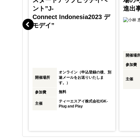
企業の
スタートアップピッチイベ
場の
ント”J-
進出事
Connect Indonesia2023 デ
幸
モデイ”
イ株式会
長
開催場
参加費
オンライン（申込登録の後、別
式会社
開催場所
途メールをお送りいたしま
主催
す。）
無料
参加費
ティーエスアイ株式会社/GK-
主催
Plug and Play