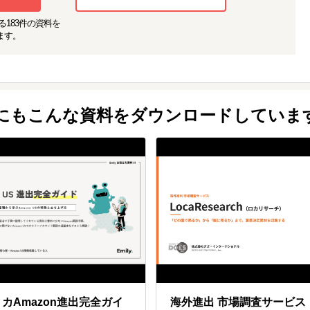
る
183
件の資料を
ンドネシア・ベトナム・フィリピンの中から最適な進出国の選定、また進出
ます。
（デスクサーチ、アンケート、デプスインタビュー）と規制調査を同時に実
を策定することができました。
業さまが、ベトナム及びインドネシアにて新たなOEM製造工場を探されてい
他にもこんな資料をダウンロードしていま
タクトをされていたようですが、この2か国は現地言語が主流のため、①英
で問い合わせても返信が返ってこない、といった課題を感じられていました
ーと日本人の混成チームで、下記のプロセスを約3週間で実施致しました。
義
活用したコンタクト
の情報収集
納品
の商談に結び付けることができました。
カAmazon進出完全ガイ
海外進出 市場調査サービス