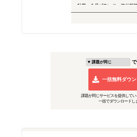
秋田・食品ブランド × 海外販
輸出関連規制の調査、現地棚調査
わせた物流スキーム構築まで支援
大手飲料メーカー × APAC進
市場性・競合分析を踏まえたポジ
ポイント制度設計、店頭販路拡大
コスメブランド × シンガポー
で
競合棚調査、現地展示会参加支援、S
（HSAガイドライン想定）まで
一括無料ダウン
課題が同じ
サービスを提供してい
一括でダウンロードし