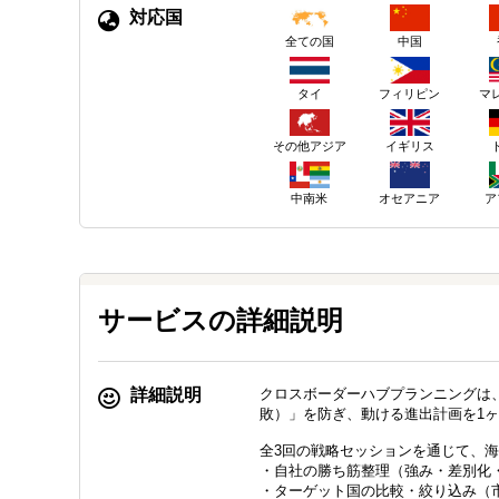
対応国
中国
全ての国
タイ
フィリピン
マ
その他アジア
イギリス
中南米
オセアニア
ア
サービスの詳細説明
詳細説明
クロスボーダーハブプランニングは
敗）」を防ぎ、動ける進出計画を1
全3回の戦略セッションを通じて、
・自社の勝ち筋整理（強み・差別化
・ターゲット国の比較・絞り込み（