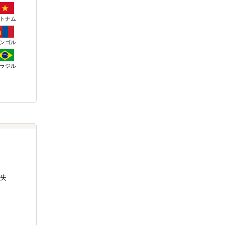
トナム
ンゴル
ラジル
失