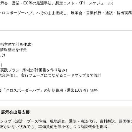
示会・営業・EC等の最適手法、想定コスト・KPI・スケジュール）
クロスボーダーハブ」へそのまま接続し、展示会・営業代行・通訳・輸出実務
客様主体で計画作成）
・情報整理を伴走
向け
別）
る実践プラン（弊社が計画書を作り込み）
総合評価し、実行フェーズにつながるロードマップまで設計
援「クロスボーダーハブ」の初期費用（通常10万円）無料
リ展示会出展支援
ンセプト設計・ブース準備、現地調査、通訳・商談代行、資料翻訳、帰国後
人材がいない状況でも、準備負荷を最小化しつつ商談機会を創出。