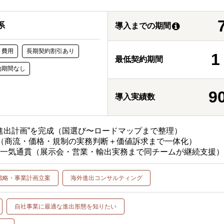
系
導入までの期間
ト費用
長期契約割引あり
最低契約期間
約期間なし
9
導入実績数
る進出計画”を完成（国選び〜ロードマップまで整理）
（商流・価格・規制の実務判断＋価値訴求まで一体化）
で一気通貫（展示会・営業・輸出実務まで同チームが継続支援
戦略・事業計画立案
海外進出コンサルティング
自社事業に最適な進出形態を知りたい