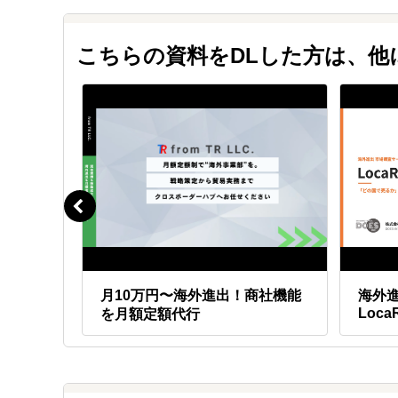
計画策定後は「クロスボーダーハブ」により、展示会
初期費用が無料になります。
こちらの資料をDLした方は、
額でア
月10万円〜海外進出！商社機能
海外
Loca
を月額定額代行