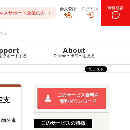
無料相談
会員登録
ログイン
ネスサポート企業の方
ム」
pport
About
をサポートする
Digima〜出島〜を見る
このサービス資料を
定支
無料ダウンロード
の海外進
このサービスの特徴