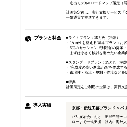
・進出モデル×ロードマップ策定（展
計画策定後は、実行支援サービス「
一気通貫で推進できます。
プランと料金
■ライトプラン：10万円（税別）
・“方向性を整える”基本プラン（お
・3回のセッションで判断軸の提示
・まずは小さく検討を進めたい企業
■スタンダードプラン：15万円（税
・“完成度の高い進出計画”を作成す
・市場性・商流・規制・物流などを
■特典
計画策定をご利用の企業は、実行支
導入実績
京都・伝統工芸ブランド × パ
パリ展示会に向け、出展申請〜コ
ローまで一式支援。社内に海外