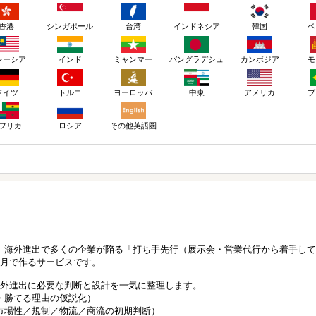
香港
シンガポール
台湾
インドネシア
韓国
ベ
レーシア
インド
ミャンマー
バングラデシュ
カンボジア
モ
ドイツ
トルコ
ヨーロッパ
アメリカ
ブ
中東
ロシア
その他英語圏
フリカ
、海外進出で多くの企業が陥る「打ち手先行（展示会・営業代行から着手して
ヶ月で作るサービスです。
海外進出に必要な判断と設計を一気に整理します。
・勝てる理由の仮説化）
市場性／規制／物流／商流の初期判断）