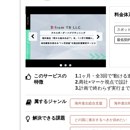
料金体
スポッ
最低契
このサービスの
1ヶ月・全3回で“動け
特徴
商社×マーケ視点で設計
計画で終わらず実行ま
属するジャンル
海外進出総合支援
海外進出
解決できる課題
どの国に進出するべきか決めたい