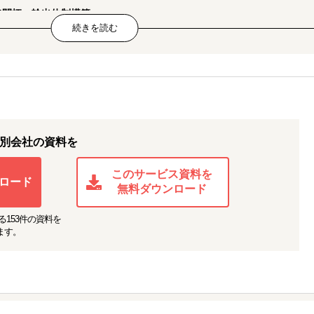
路開拓・輸出体制構築
・価格分析、バイヤー/小売リストアップ、商談設定・代行、温度帯やロット
。実行可能な出荷体制と商談機会を確保。
出支援
ショニングとチャネル戦略策定、APACでのEC方針・オペレーション設計、
の実行支援まで。
ル（EC・実店舗）進出支援
別会社の資料を
hopee出店支援、Guardian向け卸の商談支援、成分表示等の現地法規対応
対応。販路立ち上げを短期間で前進。
このサービス資料を
ロード
無料ダウンロード
る
153
件の資料を
ます。