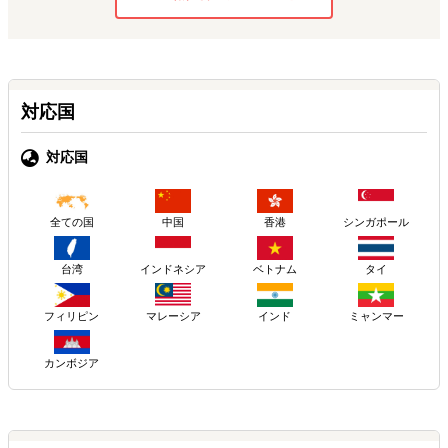
対応国
対応国
中国
香港
シンガポール
全ての国
台湾
インドネシア
ベトナム
タイ
フィリピン
マレーシア
インド
ミャンマー
カンボジア