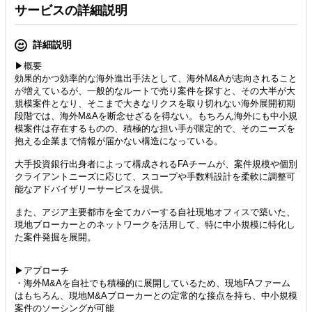
サービスの詳細説明
詳細説明
▶概要
効果的かつ効率的な海外進出手法として、海外M&Aが志向されること
が増えているが、一般的なルートで売り案件を探すと、その大半が大
規模案件となり、そこまで大きなリクスを取り切れない海外展開初期
段階では、海外M&Aを断念せざるを得ない。もちろん海外にも中小規
模案件は存在するものの、積極的な担い手が限定的で、そのニーズを
抱える企業まで情報が届かない構造になっている。
大手投資銀行出身者によって構成されるFAチームが、案件規模や個別
クライアントニーズに応じて、スコープや手数料設計を柔軟に調整可
能なアドバイザリーサービスを提供。
また、アジア主要都市を全てカバーする自社現地オフィスで築いた、
現地ブローカーとのネットワークを活用して、特に中小規模に特化し
た案件発掘を展開。
▶アプローチ
・海外M&Aを自社でも積極的に展開しているため、現地FAファーム
はもちろん、現地M&Aブローカーとの定常的な接点を持ち、中小規模
案件のソーシングが可能