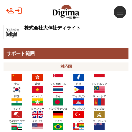
株式会社大伸社ディライト
サポート範囲
対応国
中国
香港
シンガポール
台湾
インドネシア
韓国
ベトナム
タイ
フィリピン
マレーシア
インド
ミャンマー
バングラデシュ
カンボジア
モンゴル
その他アジア
イギリス
ドイツ
トルコ
ヨーロッパ