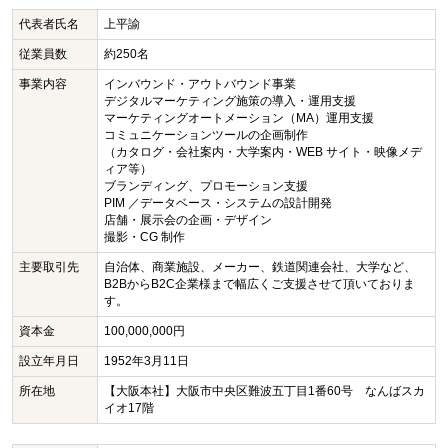
代表者氏名
上平諭
従業員数
約250名
事業内容
インバウンド・アウトバウンド事業
デジタルマーケティング施策の導入・運用支援
マーケティングオートメーション（MA）運用支援
コミュニケーションツールの企画制作
（カタログ・会社案内・大学案内・WEB サイト・映像メデ
ィア等）
ブランディング、プロモーション支援
PIM ／データベース・システムの設計開発
店舗・展示会の企画・デザイン
撮影・CG 制作
主要取引先
自治体、商業施設、メーカー、鉄道関連会社、大学など、
B2BからB2C企業様まで幅広くご支援させて頂いておりま
す。
資本金
100,000,000円
設立年月日
1952年3月11日
所在地
【大阪本社】大阪市中央区難波五丁目1番60号 なんばスカ
イオ17階