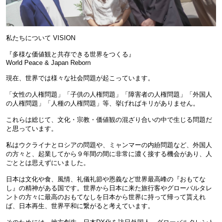
私たちについて VISION
『多様な価値観と共存できる世界をつくる』
World Peace & Japan Reborn
現在、世界では様々な社会問題が起こっています。
「女性の人権問題」「子供の人権問題」「障害者の人権問題」「外国人
の人権問題」「人種の人権問題」等、挙げればキリがありません。
これらは総じて、文化・宗教・価値観の混ざり合いの中で生じる問題だ
と思っています。
私はウクライナとロシアの問題や、ミャンマーの内紛問題など、外国人
の方々と、起業してから９年間の間に非常に濃く接する機会があり、人
ごととは思えずにいました。
日本は文化や食、風情、礼儀礼節や恩義など世界最高峰の『おもてな
し』の精神がある国です。世界から日本に来た旅行客やグローバルタレ
ントの方々に最高のおもてなしを日本から世界に持って帰って貰えれ
ば、日本再生、世界平和に繋がると考えています。