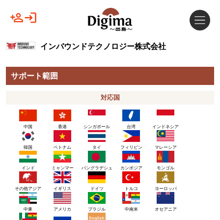
インバウンドテクノロジー株式会社
サポート範囲
対応国
中国
香港
シンガポール
台湾
インドネシア
韓国
ベトナム
タイ
フィリピン
マレーシア
インド
ミャンマー
バングラデシュ
カンボジア
モンゴル
その他アジア
イギリス
ドイツ
トルコ
ヨーロッパ
アメリカ
ブラジル
中東
中南米
オセアニア