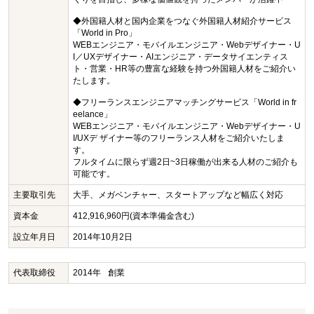
◆外国籍人材と国内企業をつなぐ外国籍人材紹介サービス
「World in Pro」
WEBエンジニア・モバイルエンジニア・Webデザイナー・U
I／UXデザイナー・AIエンジニア・データサイエンティス
ト・営業・HR等の豊富な経験を持つ外国籍人材をご紹介い
たします。
◆フリーランスエンジニアマッチングサービス「World in fr
eelance」
WEBエンジニア・モバイルエンジニア・Webデザイナー・U
I/UXデ ザイナー等のフリーランス人材をご紹介いたしま
す。
フルタイムに限らず週2日~3日稼働が出来る人材のご紹介も
可能です。
主要取引先
大手、メガベンチャー、スタートアップなど幅広く対応
資本金
412,916,960円(資本準備金含む)
設立年月日
2014年10月2日
代表取締役
2014年
創業