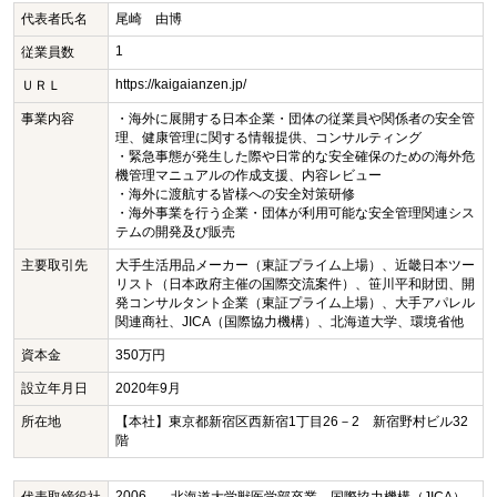
代表者氏名
尾崎 由博
1
従業員数
https://kaigaianzen.jp/
ＵＲＬ
事業内容
・海外に展開する日本企業・団体の従業員や関係者の安全管
理、健康管理に関する情報提供、コンサルティング
・緊急事態が発生した際や日常的な安全確保のための海外危
機管理マニュアルの作成支援、内容レビュー
・海外に渡航する皆様への安全対策研修
・海外事業を行う企業・団体が利用可能な安全管理関連シス
テムの開発及び販売
主要取引先
大手生活用品メーカー（東証プライム上場）、近畿日本ツー
リスト（日本政府主催の国際交流案件）、笹川平和財団、開
発コンサルタント企業（東証プライム上場）、大手アパレル
関連商社、JICA（国際協力機構）、北海道大学、環境省他
資本金
350万円
設立年月日
2020年9月
所在地
【本社】東京都新宿区西新宿1丁目26－2 新宿野村ビル32
階
2006