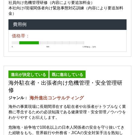
社員向け危機管理研修（内容により要追加料金）
本社向け/現場関係者向け緊急事態対応訓練（内容により要追加料
金）
費用例
価格帯：
0
500
1,000
単位：万円
進出が決定している
既に進出している
海外駐在者・出張者向け危機管理・安全管理研
修
海外進出コンサルティング
ジャンル：
海外の事業現場に長期間滞在する駐在者や出張者がトラブルなく業
務に専念するための必須知識である健康管理・安全管理ノウハウを
わかりやすくお伝えします。
危険地・紛争地で100名以上の日本人関係者の安全を守り抜いてき
た経験をもち、世界銀行や外務省・JICAの安全対策手法を熟知し