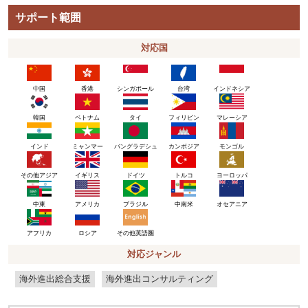
サポート範囲
対応国
中国
香港
シンガポール
台湾
インドネシア
韓国
ベトナム
タイ
フィリピン
マレーシア
インド
ミャンマー
バングラデシュ
カンボジア
モンゴル
その他アジア
イギリス
ドイツ
トルコ
ヨーロッパ
アメリカ
ブラジル
中東
中南米
オセアニア
ロシア
その他英語圏
アフリカ
対応ジャンル
海外進出総合支援
海外進出コンサルティング