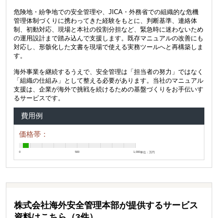
危険地・紛争地での安全管理や、JICA・外務省での組織的な危機
管理体制づくりに携わってきた経験をもとに、判断基準、連絡体
制、初動対応、現場と本社の役割分担など、緊急時に迷わないため
の運用設計まで踏み込んで支援します。既存マニュアルの改善にも
対応し、形骸化した文書を現場で使える実務ツールへと再構築しま
す。
海外事業を継続するうえで、安全管理は「担当者の努力」ではなく
「組織の仕組み」として整える必要があります。当社のマニュアル
支援は、企業が海外で挑戦を続けるための基盤づくりをお手伝いす
るサービスです。
費用例
価格帯：
0
500
1,000
単位：万円
株式会社海外安全管理本部が提供するサービス
資料はこちら（3件）