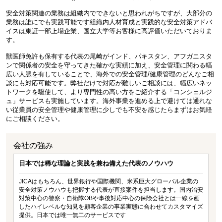
安全対策関連の業務は組織内でできないと思われがちですが、大部分の
業務は誰にでも実践可能です組織内人材育成と実践的な安全対策アドバ
イスは東証一部上場企業、国立大学等お客様に高評価いただいておりま
す。
獣医師免許も保有する代表の尾崎がインド、パキスタン、アフガニスタ
ンで関係者の安全を守ってきた確かな実績に加え、安全管理に関わる幅
広い人脈を有していることで、海外での安全管理/健康管理のどんなご相
談にも対応可能です。弊社だけで対応が難しいご相談には、幅広いネッ
トワークを駆使して、より専門性の高い方をご紹介する「コンシェルジ
ュ」サービスも実施しています。海外事業を進める上で避けては通れな
い従業員の安全管理や健康管理に少しでも不安を感じたらまずはお気軽
にご相談ください。
会社の強み
日本では稀な理論と実践を兼ね備えた代表のノウハウ
JICAはもちろん、世界銀行や国際機関、米系巨大グローバル企業の
安全対策ノウハウも把握する代表が直接案件を担当します。国内治安
対策中心の警察・自衛隊OBや事後対応中心の保険会社とは一線を画
したハイレベルな知見を顧客企業の事業実態に合わせてカスタマイズ
提供。日本では唯一無二のサービスです