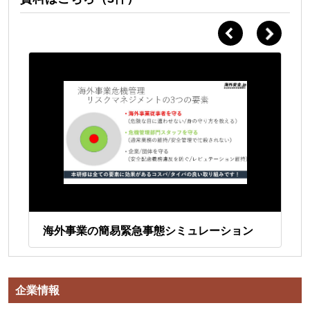
海外事業の簡易緊急事態シミュレーション
会
海外
企業情報