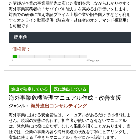
た講師が企業の事業展開先に応じた実例を示しながらわかりやすく
海外事業実務者の「サバイバル能力」を高めるお手伝いをします。
対面での研修に加え東証プライム上場企業や旧帝国大学などが利用
するオンライン動画提供（駐在者・赴任者のオンデマンド視聴用）
も可能です
費用例
価格帯：
0
500
1,000
単位：万円
進出が決定している
既に進出している
海外事業危機管理マニュアル作成・改善支援
海外進出コンサルティング
ジャンル：
海外事業における安全管理は、マニュアルがあるだけでは機能しま
せん。現場の実態に合わず、担当者が使いこなせないマニュアル
は、緊急時には役に立たず、むしろ混乱を招くことがあります。当
社では、企業の事業内容や海外拠点の状況を丁寧にヒアリングし、
実際に使える「生きたマニュアル」をゼロから設計します。