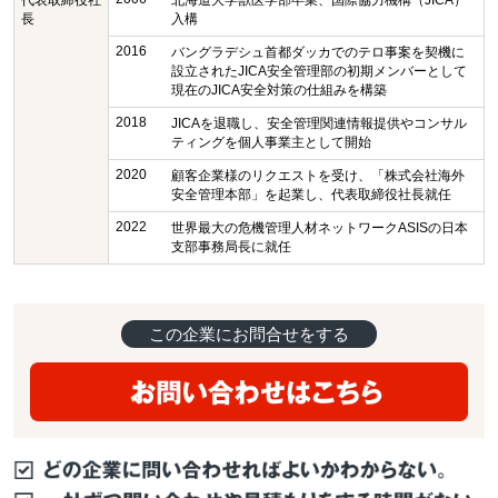
代表取締役社
北海道大学獣医学部卒業、国際協力機構（JICA）
長
入構
2016
バングラデシュ首都ダッカでのテロ事案を契機に
設立されたJICA安全管理部の初期メンバーとして
現在のJICA安全対策の仕組みを構築
2018
JICAを退職し、安全管理関連情報提供やコンサル
ティングを個人事業主として開始
2020
顧客企業様のリクエストを受け、「株式会社海外
安全管理本部」を起業し、代表取締役社長就任
2022
世界最大の危機管理人材ネットワークASISの日本
支部事務局長に就任
この企業にお問合せをする