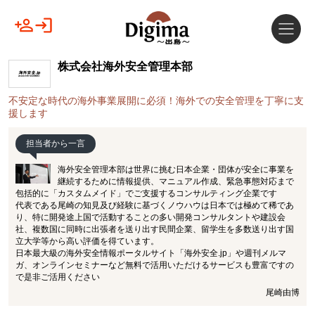
株式会社海外安全管理本部
不安定な時代の海外事業展開に必須！海外での安全管理を丁寧に支
援します
担当者から一言
海外安全管理本部は世界に挑む日本企業・団体が安全に事業を
継続するために情報提供、マニュアル作成、緊急事態対応まで
包括的に「カスタムメイド」でご支援するコンサルティング企業です
代表である尾崎の知見及び経験に基づくノウハウは日本では極めて稀であ
り、特に開発途上国で活動することの多い開発コンサルタントや建設会
社、複数国に同時に出張者を送り出す民間企業、留学生を多数送り出す国
立大学等から高い評価を得ています。
日本最大級の海外安全情報ポータルサイト「海外安全.jp」や週刊メルマ
ガ、オンラインセミナーなど無料で活用いただけるサービスも豊富ですの
で是非ご活用ください
尾崎由博