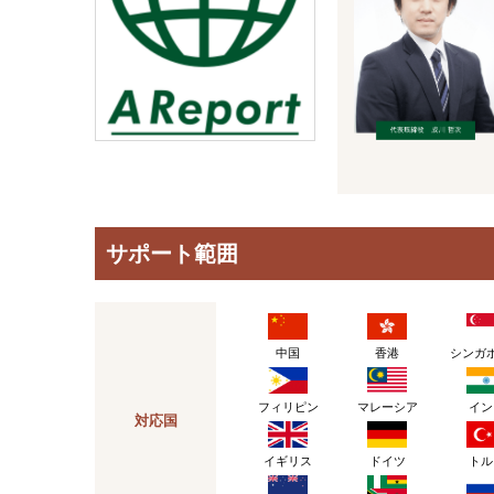
サポート範囲
中国
香港
シンガ
フィリピン
マレーシア
イン
対応国
イギリス
ドイツ
トル