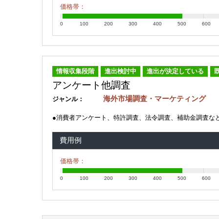
価格帯：
0
100
200
300
400
500
600
情報収集段階
進出検討中
進出が決定している
アンケート他調査
海外市場調査・マーケティング
ジャンル：
●消費者アンケート、特許調査、法令調査、補助金調査な
費用例
価格帯：
0
100
200
300
400
500
600