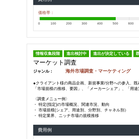
価格帯：
0
100
200
300
400
500
600
情報収集段階
進出検討中
進出が決定している
マーケット調査
海外市場調査・マーケティング
ジャンル：
●クライアント様の商品企画、新規事業/分野への参入、
「市場規模の推移、要因」、「メーカーシェア」、「用途
〈調査メニュー例〉
・ 特定(指定)の市場概況、関連市況、動向
・ 市場規模(シェア、用途別、分野別、チャネル別）
・ 特定業界、ニッチ市場の規模推移
費用例