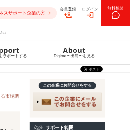
無料相談
会員登録
ログイン
ネスサポート企業の方
ム」
pport
About
をサポートする
Digima〜出島〜を見る
この企業にお問合せをする
する市場調
サポート範囲