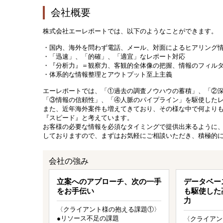
会社概要
株式会社エーレポートでは、以下のようなことができます。
・国内、海外を問わず電話、メール、対面によるヒアリング
・「迅速」、「的確」、「適宜」なレポート対応
・『分析力』＝観察力、客観的全体像の把握、情報のフィル
・体系的な情報整理とアウトプット至上主義
エーレポートでは、「①過去の調査ノウハウの蓄積」、「②
「③情報の信頼性」、「④人脈のパイプライン」を駆使した
また、近年海外案件も増えてきており、その様な中で何より
『スピード』と考えています。
お客様の必要な情報を必須なタイミングで提供出来るように
しておりますので、まずはお気軽にご相談いただき、積極的
会社の強み
立案へのアプローチ、次の一手
データベー
をお手伝い
も駆使した
力
〈クライアント様の抱える課題①〉
●リソース不足の課題
〈クライアン