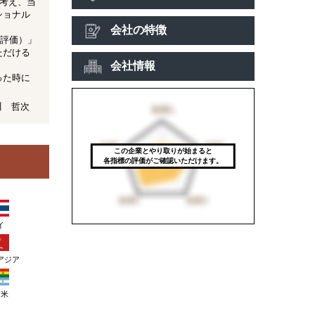
考え、当
ショナル
会社の特徴
高評価）」
ただける
会社情報
った時に
川 哲次
この企業とやり取りが始まると
各指標の評価がご確認いただけます。
イ
アジア
南米