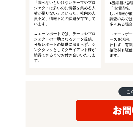
「調べないといけないテーマやプロ
●難易度の課
ジェクトは多いのに情報を集める人
「市場情報、
材が足りない」といった、社内の人
しい情報が欲
員不足、情報不足の課題が存在して
調査のみでは
います。
多々ある場合
→エーレポートでは、テーマやプロ
→エーレポー
ジェクトの一助となるデータ提供、
ースを活用。
分析レポートの提供に留まらず、シ
われず、有識
ンクタンクとしてクライアント様が
接取材も駆使
納得できるまでお付き合いいたしま
ます。
す。
こ