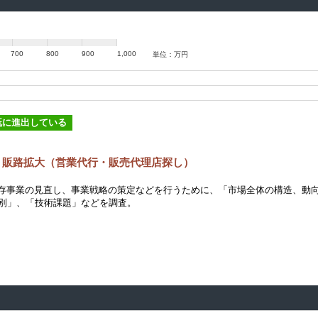
700
800
900
1,000
単位：万円
既に進出している
 販路拡大（営業代行・販売代理店探し）
既存事業の見直し、事業戦略の策定などを行うために、「市場全体の構造、動
別」、「技術課題」などを調査。