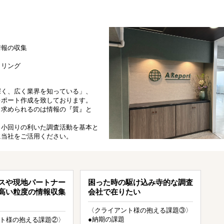
情報の収集
タリング
深く、広く業界を知っている」、
レポート作成を致しております。
も求められるのは情報の『質』と
、小回りの利いた調査活動を基本と
に当社をご活用ください。
スや現地パートナー
困った時の駆け込み寺的な調査
高い粒度の情報収集
会社で在りたい
〈クライアント様の抱える課題③〉
●納期の課題
ト様の抱える課題②〉