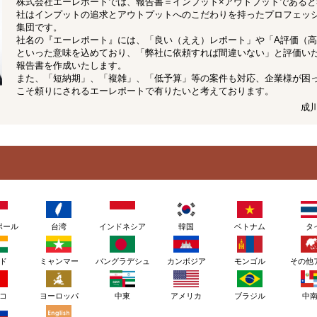
株式会社エーレポートでは、報告書＝インプット×アウトプットであると
社はインプットの追求とアウトプットへのこだわりを持ったプロフェッ
集団です。
社名の『エーレポート』には、「良い（ええ）レポート」や「A評価（
といった意味を込めており、「弊社に依頼すれば間違いない」と評価い
報告書を作成いたします。
また、「短納期」、「複雑」、「低予算」等の案件も対応、企業様が困
こそ頼りにされるエーレポートで有りたいと考えております。
成
ポール
台湾
インドネシア
韓国
ベトナム
タ
ド
ミャンマー
バングラデシュ
カンボジア
モンゴル
その他
コ
ヨーロッパ
アメリカ
ブラジル
中東
中