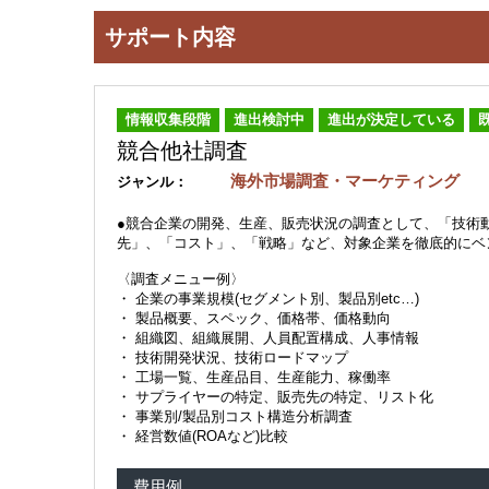
サポート内容
情報収集段階
進出検討中
進出が決定している
競合他社調査
海外市場調査・マーケティング
ジャンル：
●競合企業の開発、生産、販売状況の調査として、「技術
先」、「コスト」、「戦略」など、対象企業を徹底的にベ
〈調査メニュー例〉
・ 企業の事業規模(セグメント別、製品別etc…)
・ 製品概要、スペック、価格帯、価格動向
・ 組織図、組織展開、人員配置構成、人事情報
・ 技術開発状況、技術ロードマップ
・ 工場一覧、生産品目、生産能力、稼働率
・ サプライヤーの特定、販売先の特定、リスト化
・ 事業別/製品別コスト構造分析調査
・ 経営数値(ROAなど)比較
費用例