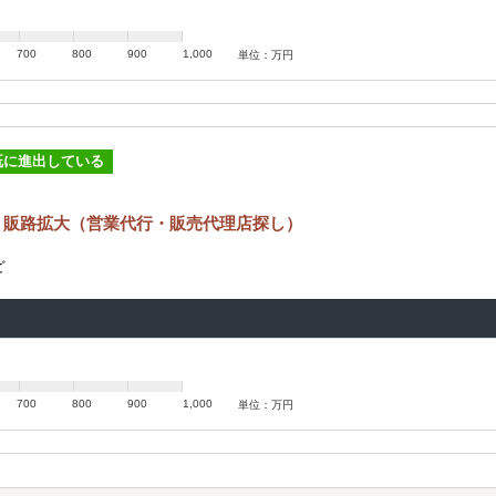
700
800
900
1,000
単位：万円
既に進出している
 販路拡大（営業代行・販売代理店探し）
ど
700
800
900
1,000
単位：万円