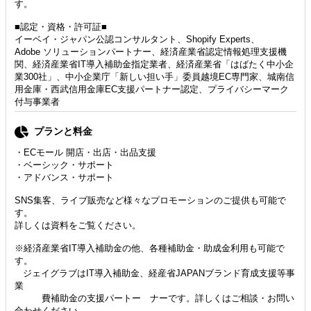
す。
■認定・資格・許可証■
イーベイ・ジャパン公認コンサルタント、Shopify Experts、
Adobe ソリューションパートナー、経済産業省認定情報処理支援機
関、経済産業省IT導入補助金指定業者、経済産業省「はばたく中小企
業300社」、中小企業庁「新しい担い手」委員越境EC専門家、城南信
用金庫・西武信用金庫EC支援パートナー認定、プライバシーマーク
付与事業者
プランと料金
・ECモール 開店・出店・出品支援
・ベーシック・サポート
・アドバンス・サポート
SNS集客、ライブ販売など様々なプロモーションのご提供も可能で
す。
詳しくは資料をご覧ください。
※経済産業省IT導入補助金の他、各種補助金・助成金利用も可能で
す。
ジェイグラブはIT導入補助金、経産省JAPANブランド育成支援等事
業
費補助金の支援パートー ナーです。詳しくはご相談・お問い
合わせください。