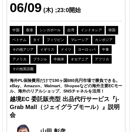
06/09
(木)
;23:0開始
中国
香港
シンガポール
台湾
インドネシア
韓国
ベトナム
タイ
フィリピン
マレーシア
カンボジア
その他アジア
イギリス
ドイツ
ヨーロッパ
中東
アメリカ
ブラジル
中南米
オセアニア
アフリカ
その他英語圏
。
海外PL保険費用だけで190ヶ国880兆円市場で勝負できる。
ー
eBay、Amazon、Walmart、Shopeeなどの海外主要ECモー
ル、海外のリアルショップ、SNSチャネルを活用！
越境EC 委託販売型 出品代行サービス『j-
Grab Mall（ジェイグラブモール）』説明
会
山田 彰彦