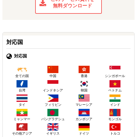
無料ダウンロード
対応国
対応国
中国
香港
シンガポール
全ての国
台湾
インドネシア
韓国
ベトナム
タイ
フィリピン
マレーシア
インド
ミャンマー
バングラデシュ
カンボジア
モンゴル
その他アジア
イギリス
ドイツ
トルコ