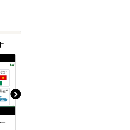
す
サー
300件超の支援実績に学ぶフィリ
会社設立
ピン進出・事業運営完全ガイド
ン進出サ