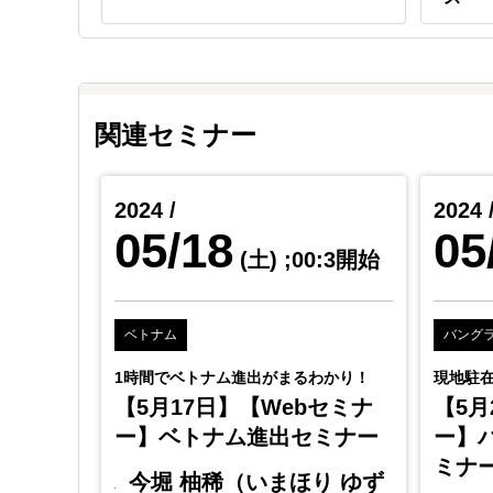
関連セミナー
2024 /
2024 
05/18
05
5:0開始
(土)
;00:3開始
ベトナム
バング
る〜
1時間でベトナム進出がまるわかり！
現地駐在
ベトナ
【5月17日】【Webセミナ
【5月
ー】ベトナム進出セミナー
ー】
ミナ
今堀 柚稀（いまほり ゆず
oom」