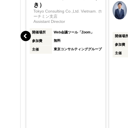
き）
Tokyo Consulting Co.,Ltd. Vietnam. ホ
サルティング
ーチミン支店
Assistant Director
開催場所
Web会議ツール「Zoom」
開催場
無料
参加費
参加費
東京コンサルティンググループ
主催
主催