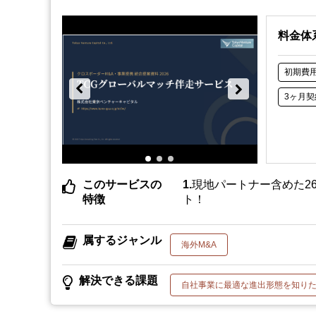
料金体
初期費
3ヶ月契
このサービスの
現地パートナー含めた2
特徴
ト！
属するジャンル
海外M&A
解決できる課題
自社事業に最適な進出形態を知り