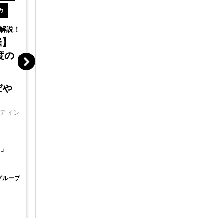
カ
中東
中
~新興国で描く日系企業の今後の成長戦
略~
解説！
人事部門、
【5月29日】【Web開催】
任者の方な
催】
クロスボーダーＭ＆Ａセミ
【6月5
度の
ナー
押さえ
在員規
高橋 周平（たかは
ばや
ミナー
し しゅうへい）
Tokyo Consulting Firm
ティン
開催場所
ASEAN Reginal Manager
参加費
開催場所
Web会議ツール「Zoom」
主催
無料
参加費
m」
東京コンサルティンググループ
主催
グループ