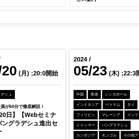
/
2024 /
/20
05/23
(月)
;20:0開始
(木)
;22:
ラデシュ
中国
香港
シンガポール
インドネシア
ベトナム
タイ
員が60分で徹底解説！
20日】【Webセミナ
フィリピン
マレーシア
インド
バングラデシュ進出セ
ミャンマー
バングラデシュ
ー
カンボジア
モンゴル
その他ア