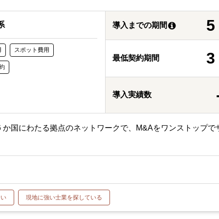
系
導入までの期間
用
スポット費用
最低契約期間
約
導入実績数
6 か国にわたる拠点のネットワークで、M&Aをワンストップで
たい
現地に強い士業を探している