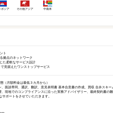
ンボジア
その他アジア
中南米
イント
たる拠点のネットワーク
応じた柔軟なサービス設計
Iまで見据えたワンストップサービス
形態（月額料金は最低３カ月から）
、面談帯同、通訳、翻訳、意見表明書 基本合意書の作成、買収 合弁スキー
理、現地でのコンプライアンスに沿った実務アドバイザリー、最終契約書の雛
要なサポートをさせていただきます。