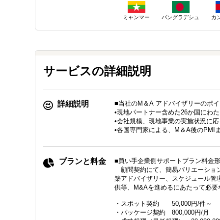
ミャンマー
バングラデシュ
カ
サービスの詳細説明
詳細説明
■当社のM＆A アドバイザリーのポ
•現地パートナー含めた26か国にわ
•会社規模、現地事業の実施状況に
•各国専門家による、M＆A後のPM
プランと料金
■買い手企業側サポートプラン料金
顧問契約にて、簡易バリエーション
築アドバイザリー、スケジュール管
供等、M&Aを進めるにあたって必
・スポット契約 50,000円/件～
・パッケージ契約 800,000円/月