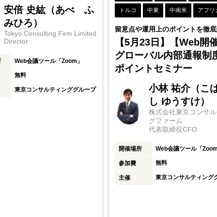
安倍 史紘（あべ ふ
トルコ
中東
中南米
アフリ
みひろ）
留意点や運用上のポイントを徹底
Tokyo Consulting Firm Limited
【5月23日】【Web開
Director
グローバル内部通報制
所
Web会議ツール「Zoom」
ポイントセミナー
無料
小林 祐介（こ
東京コンサルティンググループ
し ゆうすけ）
株式会社東京コンサル
グファーム
代表取締役CFO
開催場所
Web会議ツール「Zoo
無料
参加費
東京コンサルティング
主催