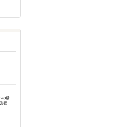
ムの構
形提