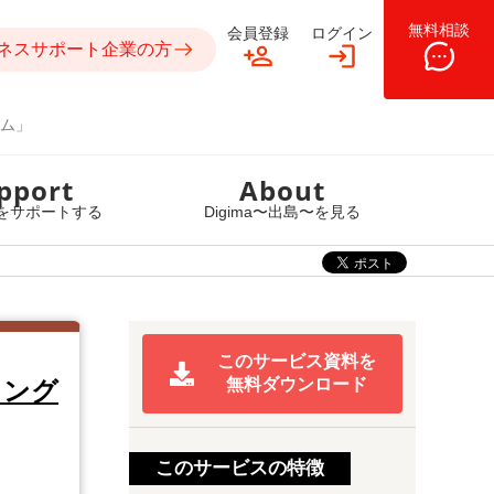
無料相談
会員登録
ログイン
ネスサポート企業の方
ム」
pport
About
をサポートする
Digima〜出島〜を見る
このサービス資料を
無料ダウンロード
ィング
このサービスの特徴