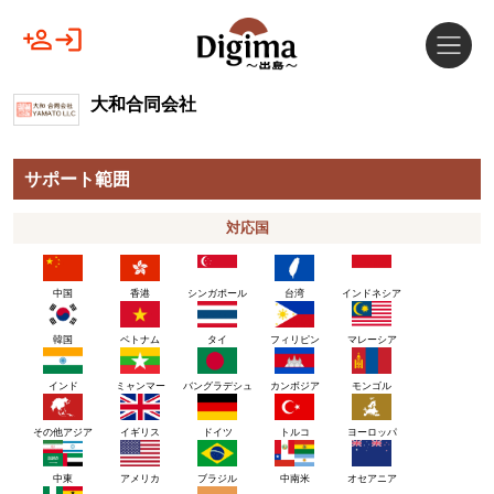
大和合同会社
サポート範囲
対応国
中国
香港
シンガポール
台湾
インドネシア
韓国
ベトナム
タイ
フィリピン
マレーシア
インド
ミャンマー
バングラデシュ
カンボジア
モンゴル
その他アジア
イギリス
ドイツ
トルコ
ヨーロッパ
アメリカ
ブラジル
中東
中南米
オセアニア