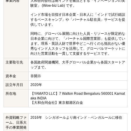
事業内容
大和合同会社は南インドを拠点とする「イノベーションの実
験室」 (Wow-biz Lab) です。
インド市場を目指す日本企業・日本人に「インドで試行錯誤
するベースキャンプ」や「バーチャル駐在員」サービスを提
供しています。
同時に、グローバル展開に向けた人員・リソースが限定的な
日本企業に向けて、「バーチャル国際営業部」も提供してい
ます。理系・英語人財で世界中どこへ行くのも抵抗がない優
秀なインド人スタッフを活用して、グローバルマーケットに
向けた営業活動を一貫して支援するサービスです。
主要取引先
各国政府関連機関、大手グローバル企業から各国スタートア
ップまで。
資本金
非開示
設立年月日
2020年
所在地
【YAMATO LLC】7 Walton Road Bengaluru 560001 Karnat
aka INDIA
【大和合同会社】東京都港区白金
外資戦略ファ
2016年
シンガポールより南インド・ベンガルールに移住
ーム、日系大
手の事業開発