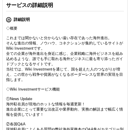
サービスの詳細説明
詳細説明
◇概要
これまでは聞かないと分からない遠い存在であった海外進出。
そんな進出の情報、ノウハウ、コネクションが集約しているサイトが
Wiki Investmentです。
全ての企業が海外進出を身近に感じ、企業戦略に海外ビジネスを組み
込めるような、誰でも手に取れる海外ビジネスに最も寄り添ったガイ
ドブックとなるサイトです。
当社では、Wiki Investmentを通じて、国を超えた人のつながりが増
え、この世から戦争や貧困がなくなるボーダーレスな世界の実現を目
指します。
◇Wiki Investmentサービス機能
①News Update
海外駐在員が現地のホットな情報を毎週更新！
進出企業にとって重要な法改正や業界動向、実務の解説まで幅広く情
報を提供しています！
②各国Q&A
現地駐在員によくある質問や弊社海外実務本のQ&A集がカテゴリー別