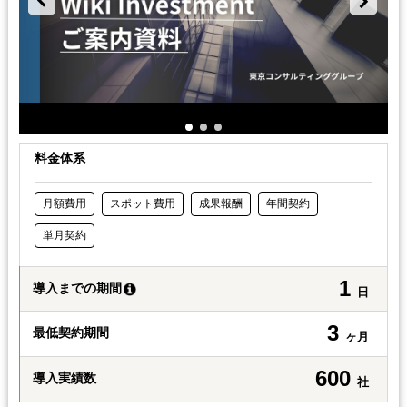
料金体系
月額費用
スポット費用
成果報酬
年間契約
単月契約
1
導入までの期間
日
3
最低契約期間
ヶ月
600
導入実績数
社