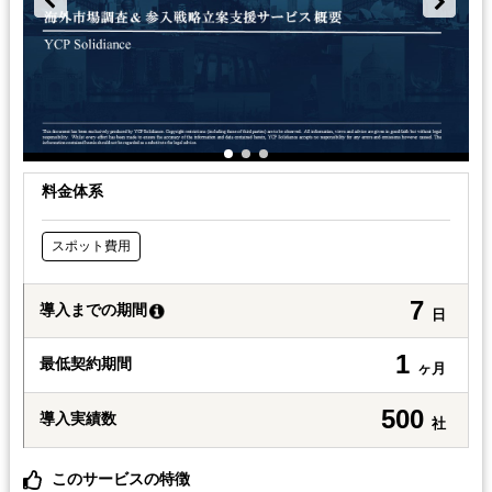
料金体系
スポット費用
7
導入までの期間
日
1
最低契約期間
ヶ月
500
導入実績数
社
このサービスの特徴