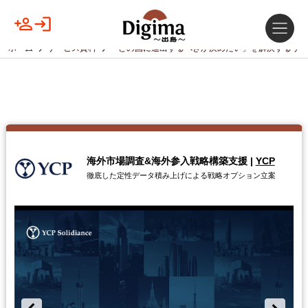
ホーム
サービス資料
「どの国に進出するべきか決めたい」を解決するサー
海外市場調査&海外参入戦略構築支援
|
YCP
徹底した定性データ積み上げによる戦略オプション立案