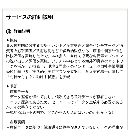
サービスの詳細説明
詳細説明
▶概要
参入候補国に関する市場トレンド／産業構造／競合ベンチマーク／消
費者＆顧客調査／政府規制などの多角的観点から、市場性個別評価と
比較評価を実施した上で、本格参入に向けて必要な各要素オプション
の洗い出し／評価を実施。アジアを中心とする海外20拠点のネットワ
ークを活かした徹底した現地専門家へのインタビューや自社事業展開
経験に基づき、実践的な実行プランを立案し、参入実務着手に際して
「明日からすぐに動ける状態」を実現
▶課題
・市場データ
－データ整備が遅れており、信頼できる統計データが存在しない
－ニッチ産業であるため、ゼロベースでデータを生成する必要がある
が、その手立てがない
ー現地商流が不透明で、どこから入り込めばいいのがわからない
・市場実態
－数値データに基づく戦略通りに物事が進んでいないが、その理由が