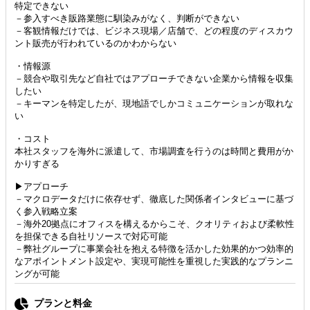
特定できない
－参入すべき販路業態に馴染みがなく、判断ができない
－客観情報だけでは、ビジネス現場／店舗で、どの程度のディスカウ
ント販売が行われているのかわからない
・情報源
－競合や取引先など自社ではアプローチできない企業から情報を収集
したい
－キーマンを特定したが、現地語でしかコミュニケーションが取れな
い
・コスト
本社スタッフを海外に派遣して、市場調査を行うのは時間と費用がか
かりすぎる
▶アプローチ
－マクロデータだけに依存せず、徹底した関係者インタビューに基づ
く参入戦略立案
－海外20拠点にオフィスを構えるからこそ、クオリティおよび柔軟性
を担保できる自社リソースで対応可能
－弊社グループに事業会社を抱える特徴を活かした効果的かつ効率的
なアポイントメント設定や、実現可能性を重視した実践的なプランニ
ングが可能
プランと料金