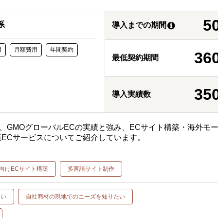
5
系
導入までの期間
用
月額費用
年間契約
36
最低契約期間
35
導入実績数
状、GMOグローバルECの実績と強み、ECサイト構築・海外モ
ECサービスについてご紹介しています。
向けECサイト構築
多言語サイト制作
たい
自社商材の現地でのニーズを知りたい