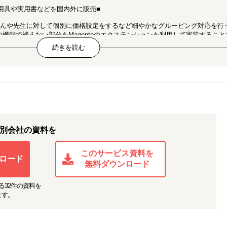
用具や実用書などを国内外に販売■
んや先生に対して個別に価格設定をするなど細やかなグルーピング対応を行
機能で補えない部分をMagentoのエクステンションを利用して実装すること
また越境EC運用で避けて通れないインボイスや伝票作成ではミスを減らし人
ナリオ作成とRPA（WinActor)をフェーズ2で導入します。
ECサイトおよびeBayに初の海外進出■
統工芸品から金箔を用いた食品、軽商品まで幅広いオリジナル製品を海外の
と伴走サポートを実施。インバウンドが旺盛な時期には台湾や中国のお客様が
ロナウィルスの影響により通販事業を強化することになり支援を実施してい
別会社の資料を
広げるためにSNS集客支援も同時に実施しています。
このサービス資料を
ロード
無料ダウンロード
る
32
件の資料を
ます。