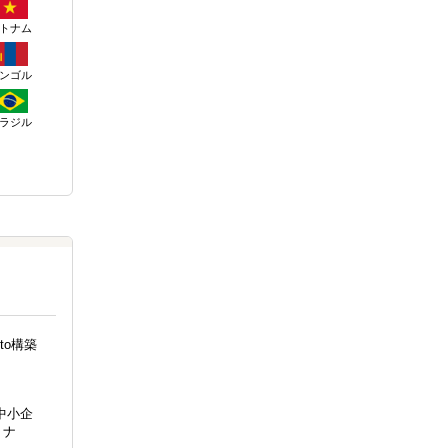
トナム
ンゴル
ラジル
to構築
中小企
トナ