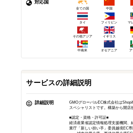
対応国
中国
全ての国
タイ
フィリピン
マ
その他アジア
イギリス
中南米
オセアニア
ア
サービスの詳細説明
詳細説明
GMOグローバルEC株式会社はShopi
スペシャリストです。構築から開店
■認定・資格・許可証■
経済産業省認定情報処理支援機関、経
業庁「新しい担い手」委員越境EC専