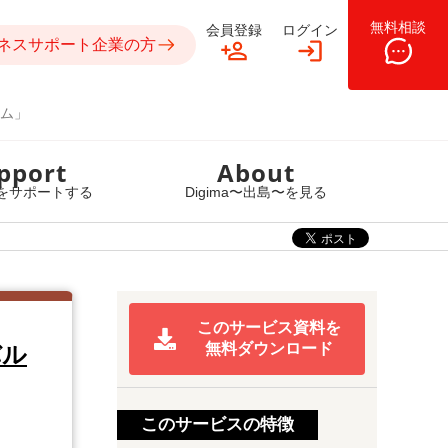
無料相談
会員登録
ログイン
ネスサポート企業の方
ム」
pport
About
をサポートする
Digima〜出島〜を見る
このサービス資料を
無料ダウンロード
バル
このサービスの特徴