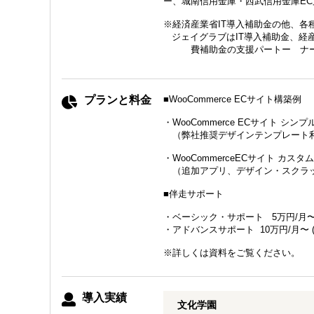
ー、城南信用金庫・西武信用金庫E
※経済産業省IT導入補助金の他、各
ジェイグラブはIT導入補助金、経産
費補助金の支援パートー ナーで
プランと料金
■WooCommerce ECサイト構築例
・WooCommerce ECサイト シン
（弊社推奨デザインテンプレート利
・WooCommerceECサイト カスタ
（追加アプリ、デザイン・スクラッ
■伴走サポート
・ベーシック・サポート 5万円/月〜
・アドバンスサポート 10万円/月〜 
※詳しくは資料をご覧ください。
導入実績
文化学園