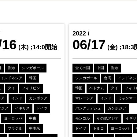
/
2022 /
/16
06/17
(木)
;14:0開始
(金)
;18:
国
香港
シンガポール
全ての国
中国
香港
インドネシア
韓国
シンガポール
台湾
インドネシ
ム
タイ
フィリピン
韓国
ベトナム
タイ
フィリ
シア
インド
カンボジア
マレーシア
インド
ミャンマー
アジア
イギリス
ドイツ
バングラデシュ
カンボジア
ヨーロッパ
中東
モンゴル
その他アジア
イギリ
カ
ブラジル
中南米
ドイツ
トルコ
ヨーロッパ