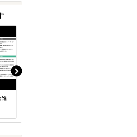
す
カ進
現地消費者の心理を捉えた
米国事業
「COEL式」越境ECマーケティ
ンアシス
ング