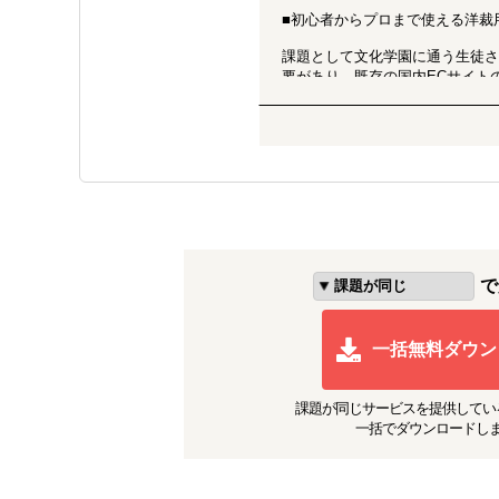
■初心者からプロまで使える洋裁
課題として文化学園に通う生徒さ
要があり、既存の国内ECサイトの
題を解決する手法をとりました。
削減も検討されていたため、専用のシ
箔一
■箔一ブランド（自社製品）を越境
金沢箔を用いた器、屏風などの伝
者に販売する越境ECサイト構築
ップで購入していましたが新型コ
で
す。箔一ブランドをさらに世界に
一括無料ダウン
課題が同じ
サービスを提供してい
一括でダウンロードし