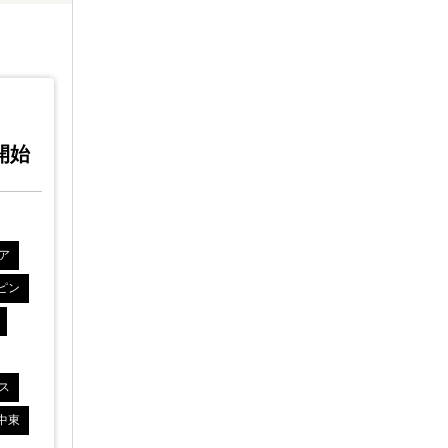
2022 /
2022 /
06/21
06/
3開始
(火)
;14:0開始
全ての国
中国
香港
全ての国
ア
シンガポール
台湾
インドネシア
シンガポー
ピン
韓国
ベトナム
タイ
フィリピン
韓国
ベ
マレーシア
インド
ミャンマー
マレーシア
バングラデシュ
カンボジア
バングラデ
ス
モンゴル
その他アジア
イギリス
モンゴル
中東
ドイツ
トルコ
ヨーロッパ
中東
ドイツ