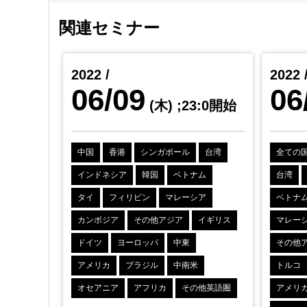
関連セミナー
2022 /
2022 
06/09
06
3:0開始
(木)
;23:0開始
台湾
中国
香港
シンガポール
台湾
全ての
ム
インドネシア
韓国
ベトナム
台湾
ア
タイ
フィリピン
マレーシア
ベトナ
イギリス
カンボジア
その他アジア
イギリス
マレー
ドイツ
ヨーロッパ
中東
その他
アメリカ
ブラジル
中南米
トルコ
他英語圏
オセアニア
アフリカ
その他英語圏
アメリ