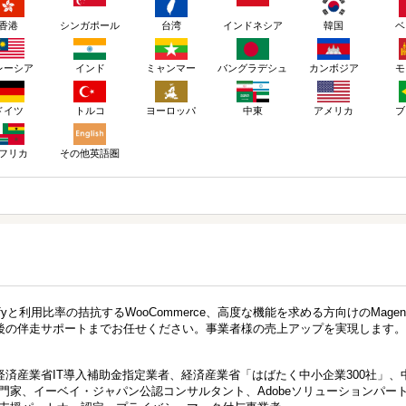
香港
シンガポール
台湾
インドネシア
韓国
ベ
レーシア
インド
ミャンマー
バングラデシュ
カンボジア
モ
ドイツ
トルコ
ヨーロッパ
アメリカ
ブ
中東
その他英語圏
フリカ
fyと利用比率の拮抗するWooCommerce、高度な機能を求める方向けのMagen
後の伴走サポートまでお任せください。事業者様の売上アップを実現します。
済産業省IT導入補助金指定業者、経済産業省「はばたく中小企業300社」、
門家、イーベイ・ジャパン公認コンサルタント、Adobeソリューションパー