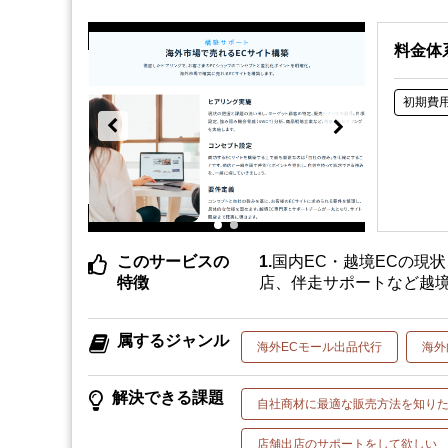
料金体
初期費
このサービスの
国内EC・越境ECの現
特徴
店、伴走サポートなど越境
属するジャンル
海外ECモール出品代行
海外
解決できる課題
自社商材に最適な販売方法を知り
店舗出店のサポートをして欲しい