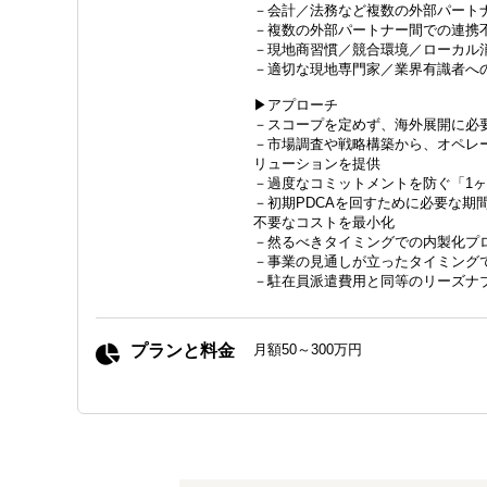
－会計／法務など複数の外部パート
－複数の外部パートナー間での連携
－現地商習慣／競合環境／ローカル
－適切な現地専門家／業界有識者へ
▶アプローチ
－スコープを定めず、海外展開に必
－市場調査や戦略構築から、オペレ
リューションを提供
－過度なコミットメントを防ぐ「1
－初期PDCAを回すために必要な期
不要なコストを最小化
－然るべきタイミングでの内製化プ
－事業の見通しが立ったタイミング
－駐在員派遣費用と同等のリーズナ
プランと料金
月額50～300万円