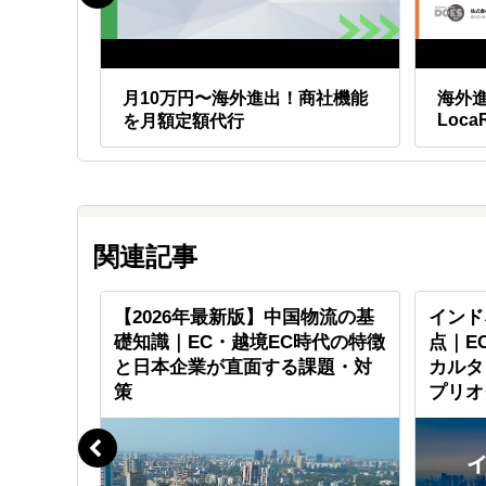
額でア
月10万円〜海外進出！商社機能
海外
Loca
を月額定額代行
関連記事
柔軟性」
【2026年最新版】中国物流の基
インド
活用」、
礎知識｜EC・越境EC時代の特徴
点｜E
供
と日本企業が直面する課題・対
カルタ
策
プリオ