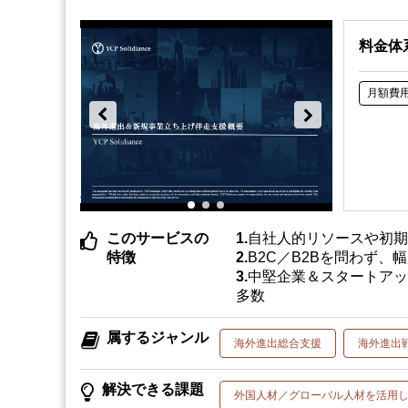
料金体
月額費
このサービスの
自社人的リソースや初
特徴
B2C／B2Bを問わず、
中堅企業＆スタートア
多数
属するジャンル
海外進出総合支援
海外進出
解決できる課題
外国人材／グローバル人材を活用