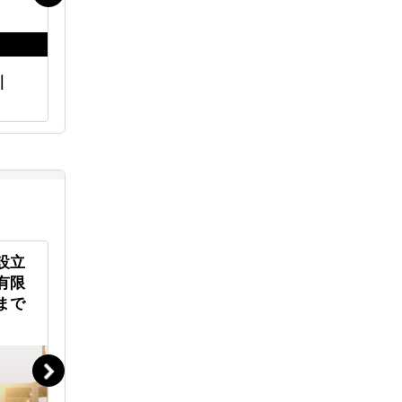
｜
海外販路開拓 現地支援サービス
海外進出
iNTER F
｜LocaForce
設立
東南アジア新興国にも、「安価
「お好み
有限
で質の高い教育を広く届ける」
界に拡げ
まで