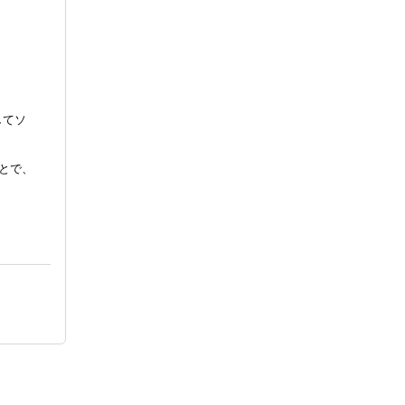
してソ
とで、