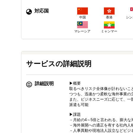
対応国
中国
香港
シン
マレーシア
ミャンマー
サービスの詳細説明
詳細説明
▶概要
取るべきリスク全体像が計れないこ
つつも、迅速かつ柔軟な海外事業の
また、ビジネスニーズに応じて、一
派遣も可能
▶課題
－月給の4～5倍と言われる、膨大な
－海外展開への適正を有する社内人
－人事異動や現地法人設立などビジ