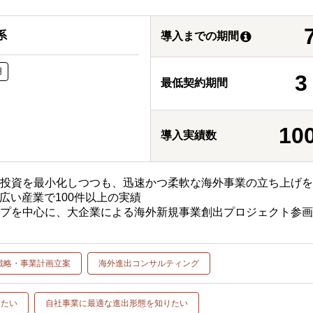
系
導入までの期間
用
最低契約期間
10
導入実績数
期投資を最小化しつつも、迅速かつ柔軟な海外事業の立ち上げ
幅広い産業で100件以上の実績
ップを中心に、大企業による海外新規事業創出プロジェクト参
戦略・事業計画立案
海外進出コンサルティング
したい
自社事業に最適な進出形態を知りたい