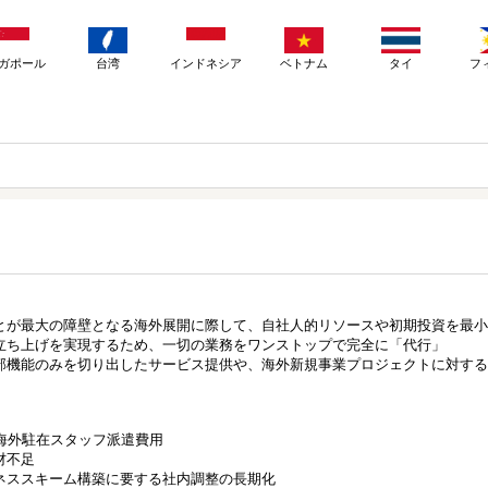
ガポール
台湾
インドネシア
ベトナム
タイ
フ
とが最大の障壁となる海外展開に際して、自社人的リソースや初期投資を最小
立ち上げを実現するため、一切の業務をワンストップで完全に「代行」
部機能のみを切り出したサービス提供や、海外新規事業プロジェクトに対する
海外駐在スタッフ派遣費用
材不足
ネススキーム構築に要する社内調整の長期化