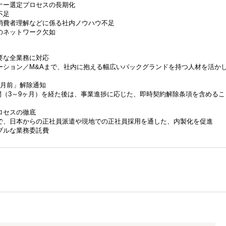
ナー選定プロセスの長期化
不足
消費者理解などに係る社内ノウハウ不足
のネットワーク欠如
要な全業務に対応
ーション／M&Aまで、社内に抱える幅広いバックグランドを持つ人材を活か
ヶ月前」解除通知
間（3～9ヶ月）を経た後は、事業進捗に応じた、即時契約解除条項を含めるこ
ロセスの徹底
で、日本からの正社員派遣や現地での正社員採用を通した、内製化を促進
ブルな業務委託費