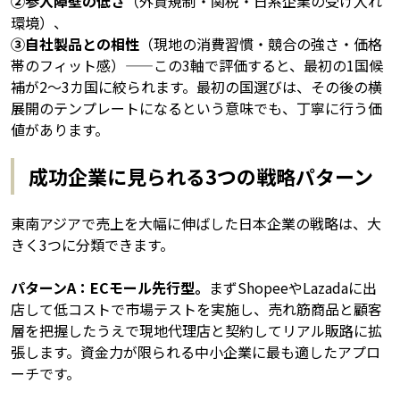
②参入障壁の低さ
（外資規制・関税・日系企業の受け入れ
環境）、
③自社製品との相性
（現地の消費習慣・競合の強さ・価格
帯のフィット感）——この3軸で評価すると、最初の1国候
補が2〜3カ国に絞られます。最初の国選びは、その後の横
展開のテンプレートになるという意味でも、丁寧に行う価
値があります。
成功企業に見られる3つの戦略パターン
東南アジアで売上を大幅に伸ばした日本企業の戦略は、大
きく3つに分類できます。
パターンA：ECモール先行型。
まずShopeeやLazadaに出
店して低コストで市場テストを実施し、売れ筋商品と顧客
層を把握したうえで現地代理店と契約してリアル販路に拡
張します。資金力が限られる中小企業に最も適したアプロ
ーチです。