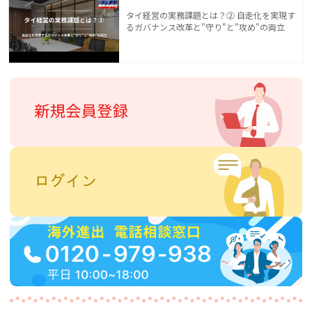
タイ経営の実務課題とは？② 自走化を実現す
るガバナンス改革と"守り"と"攻め"の両立