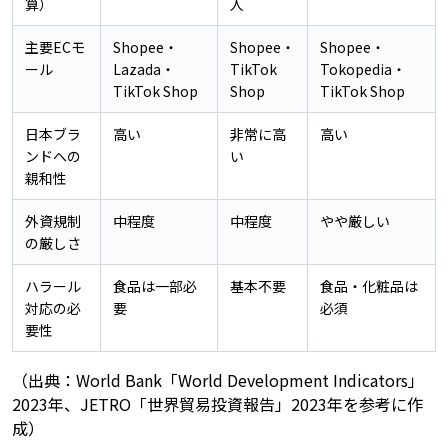
算）
人
主要ECモ
Shopee・
Shopee・
Shopee・
ール
Lazada・
TikTok
Tokopedia・
TikTok Shop
Shop
TikTok Shop
日本ブラ
高い
非常に高
高い
ンドへの
い
親和性
外資規制
中程度
中程度
やや厳しい
の厳しさ
ハラール
食品は一部必
基本不要
食品・化粧品は
対応の必
要
必須
要性
（出典：World Bank「World Development Indicators」
2023年、JETRO「世界貿易投資報告」2023年を参考に作
成）