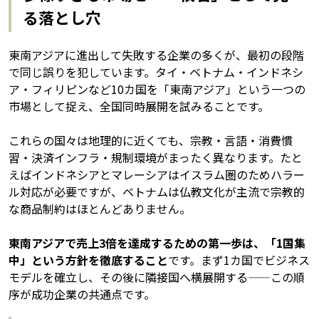
る落とし穴
東南アジアに進出して失敗する企業の多くが、最初の段階
で同じ誤りを犯しています。タイ・ベトナム・インドネシ
ア・フィリピンなど10カ国を「東南アジア」という一つの
市場として捉え、全国同時展開を試みることです。
これらの国々は地理的に近くても、宗教・言語・消費慣
習・決済インフラ・規制環境がまったく異なります。たと
えばインドネシアとマレーシアはイスラム圏のためハラー
ル対応が必要ですが、ベトナムは仏教文化が主流で宗教的
な商品制約はほとんどありません。
東南アジアで売上3倍を達成するための第一歩は、「1国集
中」という方針を徹底すること
です。まず1カ国でビジネス
モデルを確立し、その後に隣接国へ横展開する——この順
序が成功企業の共通点です。