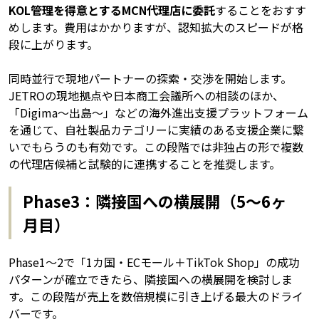
KOL管理を得意とするMCN代理店に委託
することをおすす
めします。費用はかかりますが、認知拡大のスピードが格
段に上がります。
同時並行で現地パートナーの探索・交渉を開始します。
JETROの現地拠点や日本商工会議所への相談のほか、
「Digima〜出島〜」などの海外進出支援プラットフォーム
を通じて、自社製品カテゴリーに実績のある支援企業に繋
いでもらうのも有効です。この段階では非独占の形で複数
の代理店候補と試験的に連携することを推奨します。
Phase3：隣接国への横展開（5〜6ヶ
月目）
Phase1〜2で「1カ国・ECモール＋TikTok Shop」の成功
パターンが確立できたら、隣接国への横展開を検討しま
す。この段階が売上を数倍規模に引き上げる最大のドライ
バーです。