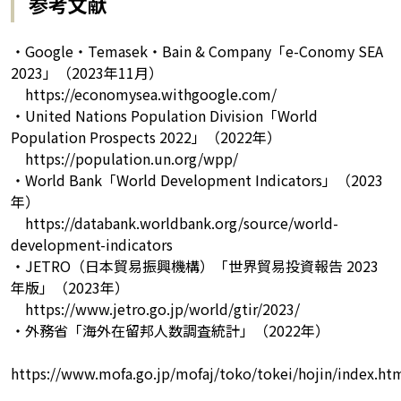
参考文献
・Google・Temasek・Bain & Company「e-Conomy SEA
2023」（2023年11月）
https://economysea.withgoogle.com/
・United Nations Population Division「World
Population Prospects 2022」（2022年）
https://population.un.org/wpp/
・World Bank「World Development Indicators」（2023
年）
https://databank.worldbank.org/source/world-
development-indicators
・JETRO（日本貿易振興機構）「世界貿易投資報告 2023
年版」（2023年）
https://www.jetro.go.jp/world/gtir/2023/
・外務省「海外在留邦人数調査統計」（2022年）
https://www.mofa.go.jp/mofaj/toko/tokei/hojin/index.ht