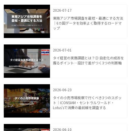
2026-07-17
東南アジア市場調査を最短・最適にする方法
｜6カ国データを効率よく取得するロードマ
ップ
2026-07-01
タイ経営の実務課題とは？③ 自走化の成否を
握るポイント—設計で差がつく3つの判断軸
2026-06-23
タイの小売市場視察で行くべき3つのスポッ
ト｜ICONSIAM・セントラルワールド・
Lotus'sで消費の最前線を調査する
2026-06-10