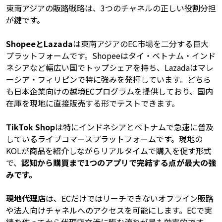
東南アジアの販路戦略は、3つのチャネルの正しい役割分担
が鍵です。
ShopeeとLazada
は東南アジアのEC市場を二分する巨大
プラットフォームです。Shopeeはタイ・ベトナム・インド
ネシアなど幅広い国でトップシェアを持ち、Lazadaはマレ
ーシア・フィリピンで特に強みを発揮しています。どちら
も日本企業向けの越境ECプログラムを提供しており、国内
在庫を現地に直接販売する形でテストできます。
TikTok Shop
は特にインドネシアとベトナムで急速に普及
しているライブコマースプラットフォームです。現地の
KOLが商品を紹介しながらリアルタイムで購入を促す形式
で、
認知から購買まで1つのアプリで完結する点が最大の強
みです。
現地代理店
は、ECだけではリーチできないオフライン販路
や法人向けチャネルへのアクセスを可能にします。ECで実
績を作ってから代理店交渉に臨む流れが最も効率的です。