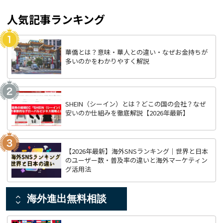
人気記事ランキング
華僑とは？意味・華人との違い・なぜお金持ちが
多いのかをわかりやすく解説
SHEIN（シーイン）とは？どこの国の会社？なぜ
安いのか仕組みを徹底解説【2026年最新】
【2026年最新】海外SNSランキング｜世界と日本
のユーザー数・普及率の違いと海外マーケティン
グ活用法
新着記事TOP5
海外進出無料相談