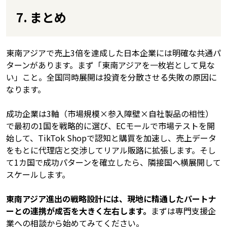
7. まとめ
東南アジアで売上3倍を達成した日本企業には明確な共通パ
ターンがあります。まず「東南アジアを一枚岩として見な
い」こと。全国同時展開は投資を分散させる失敗の原因に
なります。
成功企業は3軸（市場規模×参入障壁×自社製品の相性）
で最初の1国を戦略的に選び、ECモールで市場テストを開
始して、TikTok Shopで認知と購買を加速し、売上データ
をもとに代理店と交渉してリアル販路に拡張します。そし
て1カ国で成功パターンを確立したら、隣接国へ横展開して
スケールします。
東南アジア進出の戦略設計には、現地に精通したパートナ
ーとの連携が成否を大きく左右します。
まずは専門支援企
業への相談から始めてみてください。