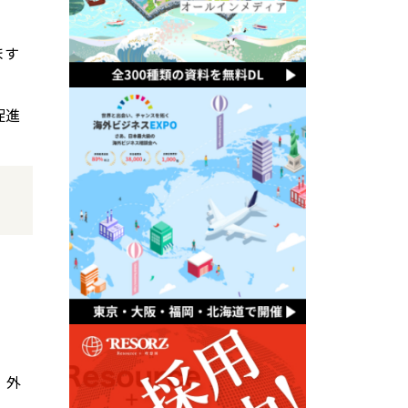
ます
促進
、外