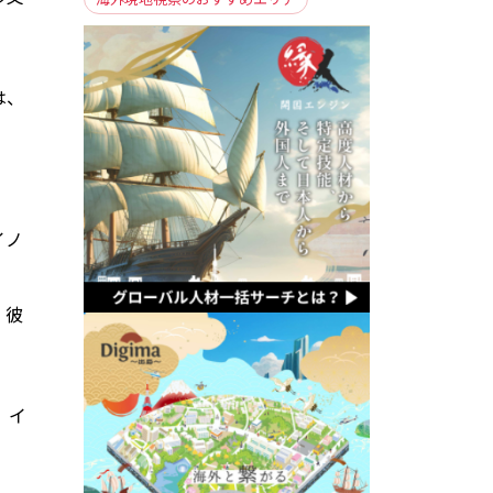
は、
イノ
。彼
。
、イ