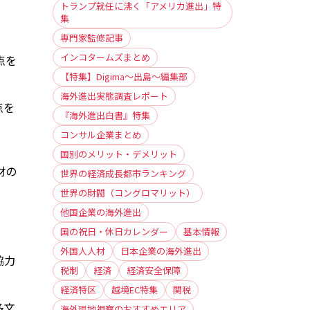
トランプ就任に沸く「アメリカ進出」特
集
専門家監修記事
インコタームズまとめ
点を
【特集】Digima〜出島〜編集部
海外進出実態調査レポート
点を
『海外進出白書』特集
コンサル企業まとめ
国別のメリット・デメリット
材の
世界の経済成長都市ランキング
世界の財閥（コングロマリット）
他国企業の海外進出
国の祝日・休日カレンダー
基本情報
外国人人材
日本企業の海外進出
協力
税制
経済
経済安全保障
経済特区
越境EC特集
関税
多文
海外現地視察のおすすめエリア