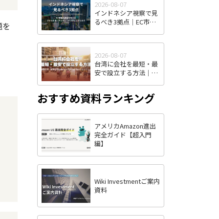
2026-08-07
インドネシア視察で見
るべき3拠点｜EC市場
題を
の成長を支えるジャカ
ルタ・チカラン・タン
ジュンプリオク
2026-08-07
台湾に会社を最短・最
安で設立する方法｜株
式有限公司・有限公司
の選択から投審会申請
おすすめ資料ランキング
まで全ステップ解説
アメリカAmazon進出
完全ガイド【超入門
編】
Wiki Investmentご案内
資料