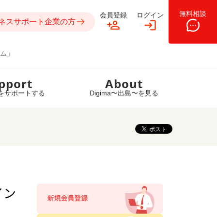
無料相談
会員登録
ログイン
ネスサポート企業の方
ム」
pport
About
をサポートする
Digima〜出島〜を見る
イン