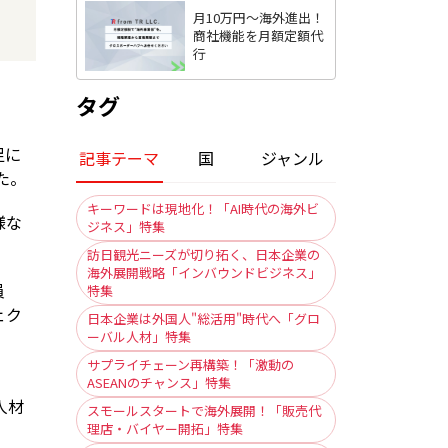
月10万円〜海外進出！
商社機能を月額定額代
行
タグ
足に
記事テーマ
国
ジャンル
た。
キーワードは現地化！「AI時代の海外ビ
様な
ジネス」特集
訪日観光ニーズが切り拓く、日本企業の
海外展開戦略「インバウンドビジネス」
員
特集
ェク
日本企業は外国人"総活用"時代へ「グロ
ーバル人材」特集
サプライチェーン再構築！「激動の
ASEANのチャンス」特集
人材
スモールスタートで海外展開！「販売代
理店・バイヤー開拓」特集