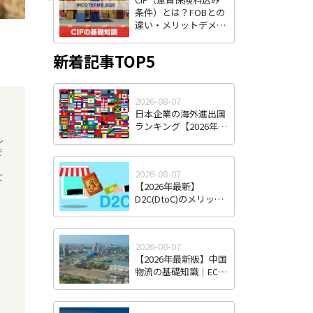
条件）とは？FOBとの
違い・メリットデメリ
ット・費用負担をわか
りやすく解説
新着記事TOP5
2026-08-07
日本企業の海外進出国
ランキング【2026年最
新版】｜人気国・地域
ル
の傾向と選び方
で
2026-08-07
て
【2026年最新】
D2C(DtoC)のメリット
＆デメリットとは｜日
本のD2Cブランド海外
進出成功事例と成功の
2026-08-07
ポイント
【2026年最新版】中国
物流の基礎知識｜EC・
越境EC時代の特徴と日
本企業が直面する課
題・対策