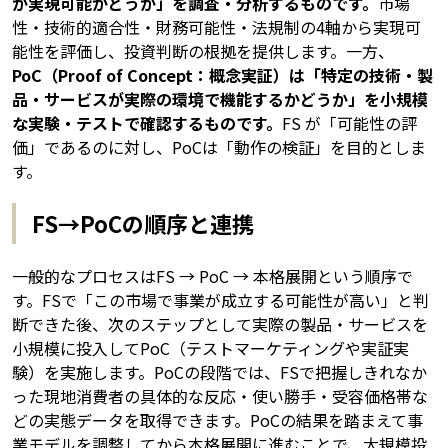
が実現可能かどうか」を調査・分析するものです。
市場
性・技術的適合性・財務可能性・法規制の4軸から実現可
能性を評価し、投資判断の根拠を提供します。一方、
PoC（Proof of Concept：概念実証）は「特定の技術・製
品・サービスが実際の環境で機能するかどうか」を小規模
な実験・テストで確認するものです。
FS が「可能性の評
価」であるのに対し、PoCは「動作の検証」を目的としま
す。
FS→PoCの順序と連携
一般的なプロセスはFS → PoC → 本格展開という順序で
す。FSで「この市場で事業が成立する可能性が高い」と判
断できた後、次のステップとして実際の製品・サービスを
小規模に投入してPoC（テストマーケティングや実証実
験）を実施します。PoCの段階では、FSで把握しきれなか
った現地消費者の具体的な反応・使い勝手・受容価格帯な
どの実態データを取得できます。PoCの結果を踏まえて事
業モデルを調整してから本格展開に進むことで、大規模投