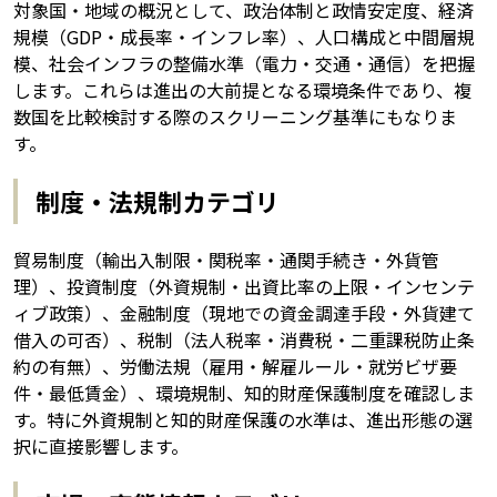
対象国・地域の概況として、政治体制と政情安定度、経済
規模（GDP・成長率・インフレ率）、人口構成と中間層規
模、社会インフラの整備水準（電力・交通・通信）を把握
します。これらは進出の大前提となる環境条件であり、複
数国を比較検討する際のスクリーニング基準にもなりま
す。
制度・法規制カテゴリ
貿易制度（輸出入制限・関税率・通関手続き・外貨管
理）、投資制度（外資規制・出資比率の上限・インセンテ
ィブ政策）、金融制度（現地での資金調達手段・外貨建て
借入の可否）、税制（法人税率・消費税・二重課税防止条
約の有無）、労働法規（雇用・解雇ルール・就労ビザ要
件・最低賃金）、環境規制、知的財産保護制度を確認しま
す。特に外資規制と知的財産保護の水準は、進出形態の選
択に直接影響します。