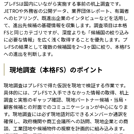
プレFSは国内にいながら実施する事前の机上調査です。
JETROや外務省の公開データ、業界団体レポート、有識者
へのヒアリング、既進出企業のインタビューなどを活用し
て、進出先候補の基礎情報を収集します。調査項目は本格
FSと同じカテゴリですが、深度よりも「候補国の絞り込み
に必要な情報」を広く浅く取得することを優先します。プ
レFSの結果として複数の候補国を2〜3ヶ国に絞り、本格FS
への進出を判断します。
現地調査（本格FS）のポイント
現地調査はプレFSで得た仮説を現地で検証する作業です。
具体的には、プレFSで入手できなかった情報の取得、机上
調査と実態のギャップ確認、現地パートナー候補・当局・
顧客候補との対面でのコミュニケーションが中心になりま
す。現地調査には必ず現地語対応できるメンバーか通訳を
確保し、政府機関や商工会議所への訪問、現地企業との商
談、工業団地や候補物件の視察を計画的に組み込みます。