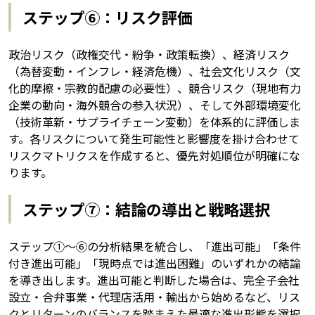
ステップ⑥：リスク評価
政治リスク（政権交代・紛争・政策転換）、経済リスク
（為替変動・インフレ・経済危機）、社会文化リスク（文
化的摩擦・宗教的配慮の必要性）、競合リスク（現地有力
企業の動向・海外競合の参入状況）、そして外部環境変化
（技術革新・サプライチェーン変動）を体系的に評価しま
す。各リスクについて発生可能性と影響度を掛け合わせて
リスクマトリクスを作成すると、優先対処順位が明確にな
ります。
ステップ⑦：結論の導出と戦略選択
ステップ①〜⑥の分析結果を統合し、「進出可能」「条件
付き進出可能」「現時点では進出困難」のいずれかの結論
を導き出します。進出可能と判断した場合は、完全子会社
設立・合弁事業・代理店活用・輸出から始めるなど、リス
クとリターンのバランスを踏まえた最適な進出形態を選択