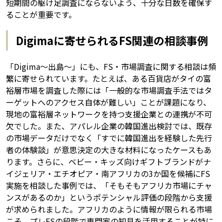
短期間の駆け足調査にならないよう、十分な日数を確保す
ることが重要です。
Digimaに寄せられるFS関連の相談事例
「Digima〜出島〜」にも、FS・市場調査に関する相談は頻
繁に寄せられています。たとえば、ある百貨店がタイの富
裕層市場を調査した際には「一般的な市場調査手法ではタ
ーゲットへのアクセス自体が難しい」ことが課題になり、
現地の富裕層ネットワークを持つ支援企業との連携が不可
欠でした。また、アパレル企業の韓国進出検討では、既存
の市場データだけでなく「すでに韓国進出を経験した先行
者の体験談」が意思決定の大きな材料になったケースもあ
ります。さらに、ベビー・キッズ向けギフトブランドがナ
イジェリア・エチオピア・南アフリカの3か国を候補にFS
実施を相談した事例では、「そもそもアフリカ市場にチャ
ンスがあるのか」というポテンシャル評価の段階から支援
が求められました。アフリカのように情報が限られる市場
こそ、プレFSの段階で専門家の知見を活用することが特に